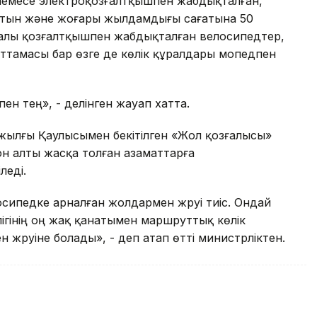
 немесе электроқозғалтқышпен жабдықталған,
йтын және жоғары жылдамдығы сағатына 50
алы қозғалтқышпен жабдықталған велосипедтер,
ттамасы бар өзге де көлік құралдары мопедпен
ен тең», - делінген жауап хатта.
 жылғы Қаулысымен бекітілген «Жол қозғалысы»
 он алты жасқа толған азаматтарға
леді.
сипедке арналған жолдармен жүруі тиіс. Ондай
гінің оң жақ қанатымен маршруттық көлік
 жүруіне болады», - деп атап өтті министрліктен.