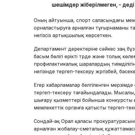
шешімдер жіберілмеген, - деді
Оның айтуынша, спорт саласындағы мем
орналастыруға арналған тұғырнаманы та
негізсіз артықшылық көрсеткен.
Департамент деректеріне сәйкес заң б
басым бөлігі ерікті түрде және толық к
профилактикалық шаралардың тиімділігін
негізінде тергеп-тексеру жүргізбей, бәсек
Егер хабарламалар белгіленген мерзімд
тергеп-тексеру тағайындалады. Мысалы,
шығару қызметтері бойынша конкурсты 
мемлекеттік органға қатысты тергеп-тек
Сондай-ақ Орал қаласы прокуратурасын
арналған жобалау-сметалық құжаттамасын