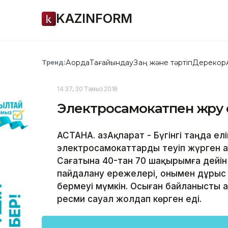
KAZINFORM
Ақорда
Тағайындау
Заң және тәртіп
Дерекқор
Тренд:
14:37, 30 Тамыз 2018
Электросамокатпен жүру 
АСТАНА. ҚазАқпарат - Бүгінгі таңда ел
электросамокаттарды теуіп жүрген а
Сағатына 40-тан 70 шақырымға дейін
пайдалану ережелері, онымен дұрыс 
бермеуі мүмкін. Осыған байланысты Қаз
ресми сауал жолдап көрген еді.