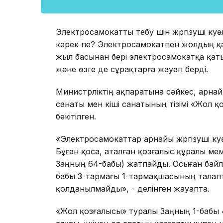
Электросамокатты тебу үшін жүргізуші куәл
керек пе? Электросамокатпен жолдың қан
жыл басынан бері электросамокатқа қаты
және өзге де сұрақтарға жауап берді.
Министрліктің ақпаратына сәйкес, арнайы 
санаты мен кіші санатының тізімі «Жол 
бекітілген.
«Электросамокаттар арнайы жүргізуші куәлі
Бұған қоса, аталған қозғалыс құралы ме
Заңның 64-бабы) жатпайды. Осыған бай
бабы 3-тармағы 1-тармақшасының талапт
қолданылмайды», - делінген жауапта.
«Жол қозғалысы» туралы Заңның 1-бабы 4