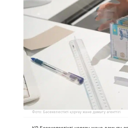
Фото: Бәсекелестікті қорғау және дамыту агенттігі
ҚР Бәсекелестікті қорғау және дамыту а