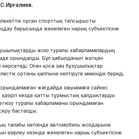
 С.Ирғалиев.
лекеттік орган спорттық тапсырысты
ңдау барысында жекелеген нарық субъектісіне
ұзушылықтарды жою туралы хабарламалардың
өлемде орындалды. Бұл қабылданып жатқан
 көрсетеді. Оған қоса заң бұзушылықтар
елестік ортаны қалпына келтіруге мүмкіндік береді.
е орындалмаған жағдайда заңнамаға сәйкес
 қазіргі кезде қатты тұрмыстық қалдықтарды
өткізу туралы хабарламаны орындамаған
серу басталды.
ың талабы негізінде автомобиль жолдарына
 әзірлеу кезінде жекелеген нарық субъектісіне