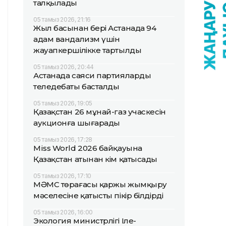
талқылады
05 тамыз 2026, 21:16
Жыл басынан бері Астанада 94
адам вандализм үшін
жауапкершілікке тартылды
05 тамыз 2026, 20:44
Астанада саяси партиялардың
теледебаты басталды
05 тамыз 2026, 19:05
Қазақстан 26 мұнай-газ учаскесін
аукционға шығарады
05 тамыз 2026, 17:28
Miss World 2026 байқауына
Қазақстан атынан кім қатысады
05 тамыз 2026, 17:10
МӘМС төрағасы қаржы жымқыру
мәселесіне қатысты пікір білдірді
05 тамыз 2026, 16:00
Экология министрлігі Іле-