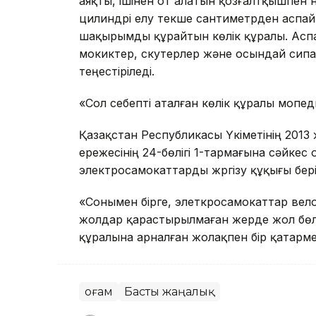
аяқты, ішінен от алатын қозғалтқышпен
цилиндрі елу текше сантиметрден аспа
шақырымды құрайтын көлік құралы. Асп
мокиктер, скутерлер және осындай сипа
теңестіріледі.
«Сол себепті аталған көлік құралы мопедп
Қазақстан Республикасы Үкіметінің 2013
ережесінің 24-бөлігі 1-тармағына сәйкес
электросамокаттарды жүргізу құқығы бері
«Сонымен бірге, элеткросамокаттар вело
жолдар қарастырылмаған жерде жол бөлі
құралына арналған жолақпен бір қатармен
Қоғам
Басты жаңалық