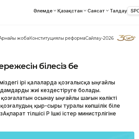
Әлемде
Қазақстан
Саясат
Талдау
SP
Арнайы жоба
Конституциялық реформа
Сайлау-2026
ережесін білесіз бе
іміздегі ірі қалаларда қозғалысқа ыңғайлы
дамдарды жиі кездестіруге болады.
 қозғалатын осынау ыңғайлы шағын көлікті
қозғалудың қыр-сыры туралы көпшілік біле
Ақпарат тілшісі ҚР Ішкі істер министрлігіне