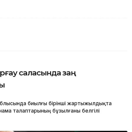
орғау саласында заң
ды
 облысында биылғы бірінші жартыжылдықта
ңнама талаптарының бұзылғаны белгілі