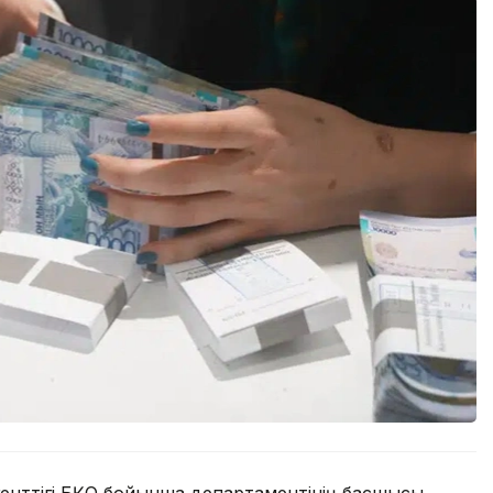
генттігі БҚО бойынша департаментінің басшысы