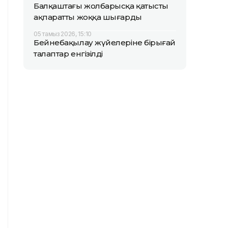
Балқаштағы жолбарысқа қатысты
ақпаратты жоққа шығарды
05 тамыз 2026, 15:10
Бейнебақылау жүйелеріне бірыңғай
талаптар енгізілді