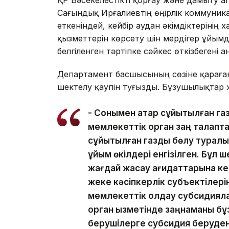
Сағындық Ирғалиевтің өңірлік коммуник
еткеніндей, кейбір аудан әкімдіктеріні
қызметтерін көрсету үшін мердігер ұйы
белгіленген тәртіпке сәйкес өткізбегені 
Департамент басшысының сөзіне қарағанд
шектелу қаупін туғызды. Бұзушылықтар
- Сонымен қатар сұйытылған г
мемлекеттік орган заң талапта
сұйытылған газды бөлу туралы
ұйым өкілдері енгізілген. Бұл ш
жағдай жасау қағидаттарына кері
жеке кәсіпкерлік субъектілер
мемлекеттік қолдау субсидиял
орган қызметінде заңнаманы бұз
берушілерге субсидия беруден