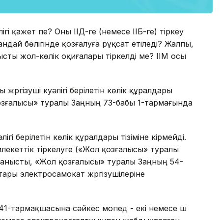
ігі қажет пе? Оны ІІД-ге (немесе ІІБ-ге) тіркеу
дай бөлігінде қозғалуға рұқсат етіледі? Жалпы,
сты жол-көлік оқиғалары тіркелді ме? ІІМ осы
жүргізуші куәлігі берілетін көлік құралдары
қозғалысы» туралы Заңның 73-бабы 1-тармағында
гі берілетін көлік құралдары тізіміне кірмейді.
млекеттік тіркелуге («Жол қозғалысы» туралы
ланысты, «Жол қозғалысы» туралы Заңның 54-
ары электросамокат жүргізушілеріне
1-тармақшасына сәйкес мопед - екі немесе үш