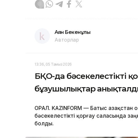
Аян Бекенұлы
Авторлар
13:36, 05 Тамыз 2026
БҚО-да бәсекелестікті қ
бұзушылықтар анықтал
ОРАЛ. KAZINFORM — Батыс Қазақстан
бәсекелестікті қорғау саласында за
болды.