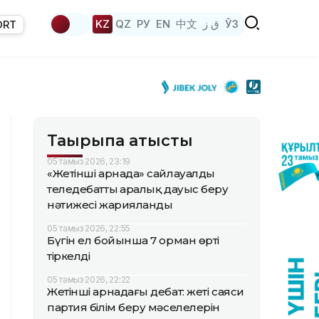
KZ
QZ
РУ
EN
中文
ق ز
ЎЗ
ORT
Тақырыпқа қатысты
05 тамыз 2026, 23:19
«Жетінші арнада» сайлауалды
теледебаттың аралық дауыс беру
нәтижесі жарияланды
05 тамыз 2026, 22:55
Бүгін ел бойынша 7 орман өрті
тіркелді
05 тамыз 2026, 22:22
Жетінші арнадағы дебат: жеті саяси
партия білім беру мәселелерін