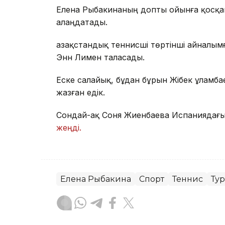
Елена Рыбакинаның допты ойынға қосқанд
алаңдатады.
Қазақстандық теннисші төртінші айналым
Энн Лимен таласады.
Еске салайық, бұдан бұрын Жібек Құлам
жазған едік.
Сондай-ақ Соня Жиенбаева Испаниядағ
жеңді.
Елена Рыбакина
Спорт
Теннис
Ту