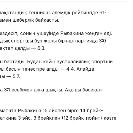
ақстандық теннисші әлемдік рейтингіде 61-
мен шеберлік байқасты.
кездесіп, соның үшеуінде Рыбакина жеңген еді.
ндық спортшы бұл жолы бірінші партияда 3:0
ақтап қалды — 6:3.
ен бастады. Бұдан кейін аустралиялық спортшы
азы басын теңестіре алды — 4:4. Алайда
ды — 5:7.
 3:1 есебімен алға шықты. Ақыры бәсекені
матчта Рыбакина 15 эйспен бірге 14 брейк-
аткина 3 эйс, 3 брейкпен (12 брейк-пойнт) көзге