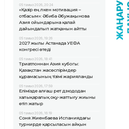
05 тамыз 2026, 20:24
«Қазір ең үлкен мотивация –
отбасым»: Әбиба Әбужақынова
Азия ойындарына қалай
дайындалып жатқанын айтты
05 тамыз 2026, 19:26
2027 жылы Астанада УЕФА
конгресі өтеді
05 тамыз 2026, 18:41
Триатлоннан Азия кубогы:
Қазақстан жасөспірімдер
құрамасының тізімі жарияланды
05 тамыз 2026, 17:59
Елімізде алғаш рет дзюдодан
халықаралық оқу-жаттығу жиыны
өтіп жатыр
05 тамыз 2026, 16:19
Соня Жиенбаева Испаниядағы
турнирде қарсыласын айқын