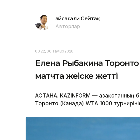
Ғайсағали Сейтақ
Авторлар
00:22, 06 Тамыз 2026
Елена Рыбакина Торонто 
матчта жеңіске жетті
АСТАНА. KAZINFORM — Қазақстанның бі
Торонто (Канада) WTA 1000 турнирін