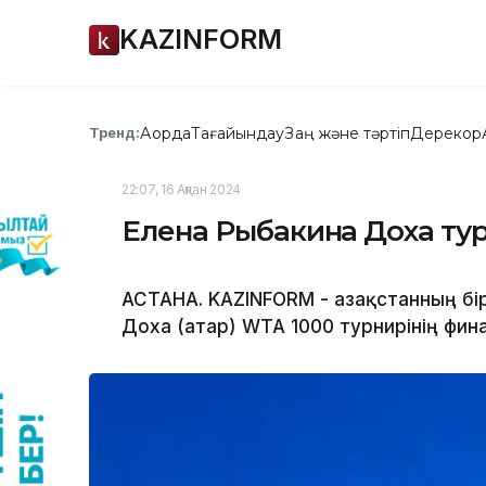
KAZINFORM
Ақорда
Тағайындау
Заң және тәртіп
Дерекқор
Тренд:
22:07, 16 Ақпан 2024
Елена Рыбакина Доха тур
АСТАНА. KAZINFORM - Қазақстанның бі
Доха (Қатар) WTA 1000 турнирінің фи