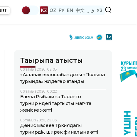
KZ
QZ
РУ
EN
中文
ق ز
ЎЗ
ORT
Тақырыпқа қатысты
06 тамыз 2026, 02:35
«Астана» велошабандозы «Польша
турында» жүлдегер атанды
06 тамыз 2026, 00:22
Елена Рыбакина Торонто
турниріндегі тартысты матчта
жеңіске жетті
05 тамыз 2026, 23:06
Денис Евсеев Түркиядағы
турнирдің ширек финалына өтті