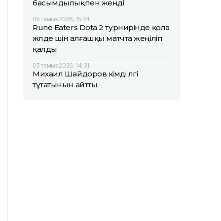
басымдылықпен жеңді
05 тамыз 2026, 15:24
Rune Eaters Dota 2 турнирінде қола
жүлде үшін алғашқы матчта жеңіліп
қалды
05 тамыз 2026, 14:31
Михаил Шайдоров кімді үлгі
тұтатынын айтты