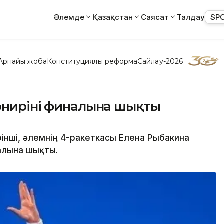
Әлемде
Қазақстан
Саясат
Талдау
SP
Арнайы жоба
Конституциялық реформа
Сайлау-2026
нирінің финалына шықты
рінші, әлемнің 4-ракеткасы Елена Рыбакина
налына шықты.