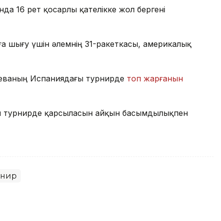
а 16 рет қосарлы қателікке жол бергені
ға шығу үшін әлемнің 31-ракеткасы, америкалық
баеваның Испаниядағы турнирде
топ жарғанын
ы турнирде қарсыласын айқын басымдылықпен
рнир