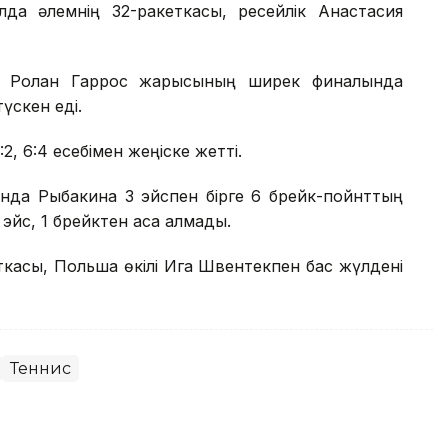
лда әлемнің 32-ракеткасы, ресейлік Анастасия
ы Ролан Гаррос жарысының ширек финалында
үскен еді.
, 6:4 есебімен жеңіске жетті.
нда Рыбакина 3 эйспен бірге 6 брейк-пойнттың
эйс, 1 брейктен аса алмады.
ткасы, Польша өкілі Ига Швентекпен бас жүлдені
Теннис