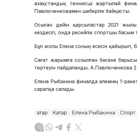
Қазақстандық теннисші жартылай фина
Павлюченковамен шеберлік байқасты.
Осыған дейін қарсыластар 2021 жыл
кездесіп, онда ресейлік спортшы басым т
Бұл жолы Елена соның есесін қайырып, 6:2
Сағат жарымға созылған бәсеке барысы
төртеуін пайдаланды. А.Павлюченкова 2 
Елена Рыбакина финалда әлемнің 1-раке
сарапқа салады.
Қатар
Катар
Елена Рыбакина
Спорт