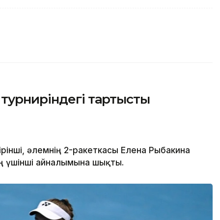
турниріндегі тартысты
рінші, әлемнің 2-ракеткасы Елена Рыбакина
ің үшінші айналымына шықты.