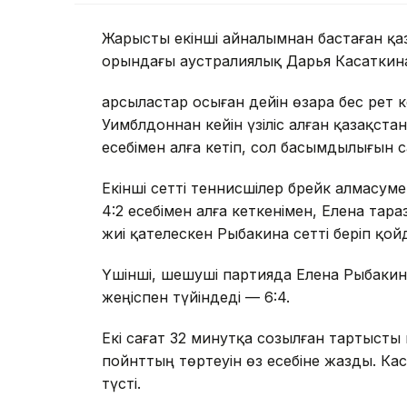
Жарысты екінші айналымнан бастаған қаз
орындағы аустралиялық Дарья Касаткина
Қарсыластар осыған дейін өзара бес рет 
Уимблдоннан кейін үзіліс алған қазақста
есебімен алға кетіп, сол басымдылығын с
Екінші сетті теннисшілер брейк алмасум
4:2 есебімен алға кеткенімен, Елена тар
жиі қателескен Рыбакина сетті беріп қой
Үшінші, шешуші партияда Елена Рыбакина
жеңіспен түйіндеді — 6:4.
Екі сағат 32 минутқа созылған тартысты 
пойнттың төртеуін өз есебіне жазды. Кас
түсті.