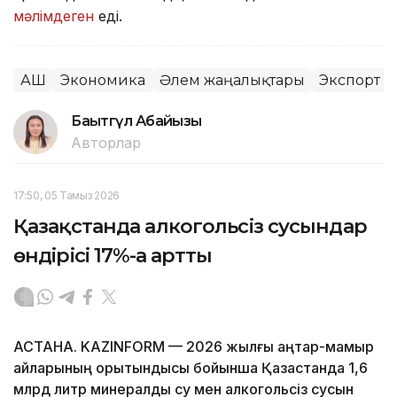
мәлімдеген
еді.
АҚШ
Экономика
Әлем жаңалықтары
Экспорт
Бақытгүл Абайқызы
Авторлар
17:50, 05 Тамыз 2026
Қазақстанда алкогольсіз сусындар
өндірісі 17%-ға артты
АСТАНА. KAZINFORM — 2026 жылғы қаңтар-мамыр
айларының қорытындысы бойынша Қазақстанда 1,6
млрд литр минералды су мен алкогольсіз сусын