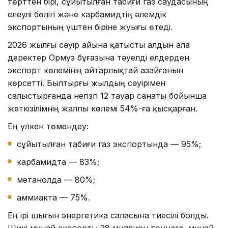
төрттен бірі, сұйытылған табиғи газ саудасының
елеулі бөлігі және карбамидтің әлемдік
экспортының үштен біріне жуығы өтеді.
2026 жылғы сәуір айына қатысты алдын ала
деректер Ормуз бұғазына тәуелді елдерден
экспорт көлемінің айтарлықтай азайғанын
көрсетті. Былтырғы жылдың сәуірімен
салыстырғанда негізгі 12 тауар санаты бойынша
жеткізілімнің жалпы көлемі 54%-ға қысқарған.
Ең үлкен төмендеу:
сұйытылған табиғи газ экспортында — 95%;
карбамидта — 83%;
метанолда — 80%;
аммиакта — 75%.
Ең ірі шығын энергетика саласына тиесілі болды.
Шикі мұнай экспорты 28 миллион тоннаға, мұнай