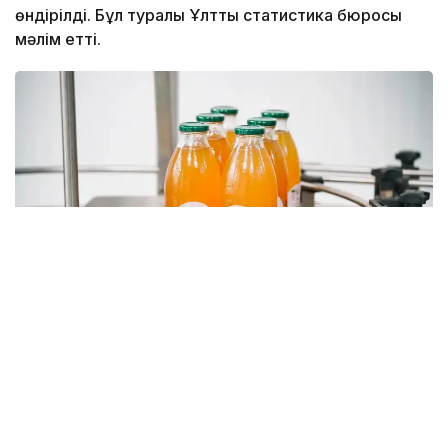
өндірілді. Бұл туралы Ұлттық статистика бюросы
мәлім етті.
Фото: Мақсат Шағырбаев/ Kazinform
Бұл өткен жылдың сәйкес кезеңімен
салыстырғанда 17%-ға көп. Ішкі нарықтағы өткізу
көлемі 1,7 млрд литрге жетіп, 21% артты. Сонымен
қатар алкогольсіз сусындар импорты 29,6% өсіп,