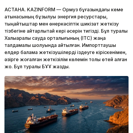
АСТАНА. KAZINFORM — Ормуз бұғазындағы кеме
қатынасының бұзылуы энергия ресурстары,
тыңайтқыштар мен өнеркәсіптік шикізат жеткізу
тізбегіне айтарлықтай кері әсерін тигізді. Бұл туралы
Халықаралық сауда орталығының (ITC) жаңа
талдамалық шолуында айтылған. Импорттаушы
елдер балама жеткізушілерді іздеуге кіріскенімен,
әзірге жоғалған жеткізілім көлемін толық өтей алған
жоқ. Бұл туралы БҰҰ жазды.