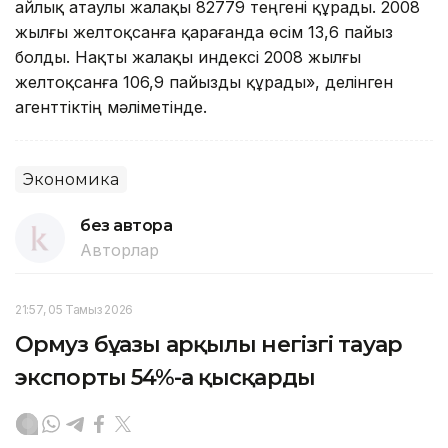
айлық атаулы жалақы 82779 теңгені құрады. 2008
жылғы желтоқсанға қарағанда өсім 13,6 пайыз
болды. Нақты жалақы индексі 2008 жылғы
желтоқсанға 106,9 пайызды құрады», делінген
агенттіктің мәліметінде.
Экономика
без автора
Авторлар
21:57, 05 Тамыз 2026
Ормуз бұғазы арқылы негізгі тауар
экспорты 54%-ға қысқарды