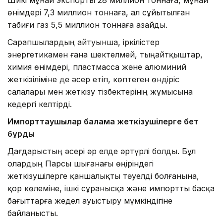
өнімдері 7,3 миллион тоннаға, ал сұйытылған
табиғи газ 5,5 миллион тоннаға азайды.
Сарапшылардың айтуынша, іркілістер
энергетикамен ғана шектелмей, тыңайтқыштар,
химия өнімдері, пластмасса және алюминий
жеткізіліміне де әсер етіп, көптеген өндіріс
салалары мен жеткізу тізбектерінің жұмысына
кедергі келтірді.
Импорттаушылар балама жеткізушілерге бет
бұрды
Дағдарыстың әсері әр елде әртүрлі болды. Бұл
олардың Парсы шығанағы өңіріндегі
жеткізушілерге қаншалықты тәуелді болғанына,
қор көлеміне, ішкі сұранысқа және импортты басқа
бағыттарға жедел ауыстыру мүмкіндігіне
байланысты.