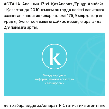
АСТАНА. Ақпанның 17-сі. ҚазАқпарат /Ернұр Ақанбай/
- Қазақстанда 2010 жылғы қаңтарда негізгі капиталға
салынған инвестициялар көлемі 175,9 млрд. теңгені
құрады, бұл өткен жылғы сәйкес кезеңге қарағанда
2,9 пайызға артық,
деп хабарлайды ҚазАқпарат ҚР Статистика агентігіне