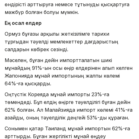
өндірісті арттыруға немесе тұтынуды қысқартуға
мәжбүр болған болуы мүмкін.
Ең осал елдер
Ормуз бұғазы арқылы жеткізілімге тарихи
тұрғыдан тәуелді мемлекеттер дағдарыстың
салдарын көбірек сезінді.
Мәселен, бұған дейін импортталатын шикі
мұнайдың 91%-ын осы өңір елдерінен алып келген
Жапонияда мұнай импортының жалпы көлемі
64%-ға қысқарды.
Оңтүстік Кореяда мұнай импорты 23%-ға
төмендеді. Бұл елдің өңірге тәуелділігі бұған дейін
62% болған. Ал Малайзияда импорт көлемі 41%-ға
азайды, оның тәуелділік деңгейі 53%-ды құраған.
Сонымен қатар Таиланд мұнай импортын 62%-ға
арттырды. Бұған жергілікті мұнай өңдеу