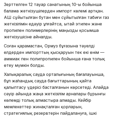
Зерттелген 12 тауар санатының 10-ы бойынша
балама жеткізушілерден импорт көлемі артқан.
АҚШ сұйытылған бутан мен сұйытылған табиғи газ
жеткізілімін едәуір ұлғайтса, Қытай этилен және
пропилен полимерлерінің маңызды қосымша
жеткізушісіне айналды.
Соған қарамастан, Ормуз бұғазына тәуелді
елдерден импорттың қысқаруын тек екі өнім —
аммиак пен полипропилен бойынша ғана толық
өтеу мүмкін болды.
Халықаралық сауда орталығының бағалауынша,
бұл жаһандық сауда бағыттарының қайта
қалыптасу үдерісі басталғанын көрсетеді. Алайда
сәуір айында жаңа жеткізілім арналары бұрынғы
көлемді толық алмастыра алмады. Кейбір
мемлекеттер жинақталған қорларын,
стратегиялық резервтерін пайдалануға, ішкі