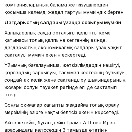
компанияларының балама жеткізушілерден
қосымша көлемді жедел тартуы мүмкіндік берген.
Дағдарыстың салдары ұзаққа созылуы мүмкін
Халықаралық сауда орталығы қалыпты кеме
қатынасы толық қалпына келгеннің өзінде,
дағдарыстың экономикалық салдары ұзақ уақыт
сақталуы мүмкін екенін ескертеді.
Ұйымның бағалауынша, жеткізілімдердің кешігуі,
қорлардың сарқылуы, тасымал кестесінің бұзылуы,
сондай-ақ көлік және сақтандыру шығындарының
жоғары болуы тәуекел ретінде әлі де сақталып
отыр.
Соңғы оқиғалар қалыпты жағдайға толық оралу
мерзімінің әзірге нақты белгісіз екенін көрсетеді.
Айта кетейік, бұған дейін Трамп АҚШ пен Иран
арасындағы келіссөздің 3 тамызда өтетінін