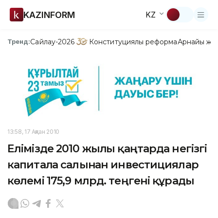
KAZINFORM
KZ
Сайлау-2026
Конституциялық реформа
Арнайы жо
Тренд:
13:58, 17 Ақпан 2010
Елімізде 2010 жылғы қаңтарда негізгі
капиталға салынған инвестициялар
көлемі 175,9 млрд. теңгені құрады