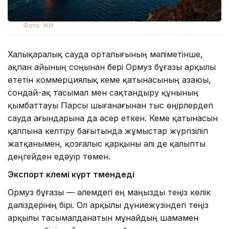
Фото: ЖИ
Халықаралық сауда орталығының мәліметінше,
ақпан айының соңынан бері Ормуз бұғазы арқылы
өтетін коммерциялық кеме қатынасының азаюы,
сондай-ақ тасымал мен сақтандыру құнының
қымбаттауы Парсы шығанағынан тыс өңірлердегі
сауда ағындарына да әсер еткен. Кеме қатынасын
қалпына келтіру бағытында жұмыстар жүргізіліп
жатқанымен, қозғалыс қарқыны әлі де қалыпты
деңгейден едәуір төмен.
Экспорт көлемі күрт төмендеді
Ормуз бұғазы — әлемдегі ең маңызды теңіз көлік
дәліздерінің бірі. Ол арқылы дүниежүзіндегі теңіз
арқылы тасымалданатын мұнайдың шамамен