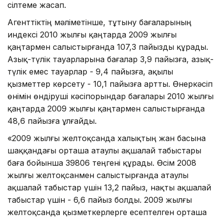
сілтеме жасап.
Агенттіктің мәліметінше, тұтыну бағаларының
индексі 2010 жылғы қаңтарда 2009 жылғы
қаңтармен салыстырғанда 107,3 пайызды құрады.
Азық-түлік тауарларына бағалар 3,9 пайызға, азық-
түлік емес тауарлар - 9,4 пайызға, ақылы
қызметтер көрсету - 10,1 пайызға артты. Өнеркәсіп
өнімін өндіруші кәсіпорындар бағалары 2010 жылғы
қаңтарда 2009 жылғы қаңтармен салыстырғанда
48,6 пайызға ұлғайды.
«2009 жылғы желтоқсанда халықтың жан басына
шаққандағы орташа атаулы ақшалай табыстары
баға бойынша 39806 теңгені құрады. Өсім 2008
жылғы желтоқсанмен салыстырғанда атаулы
ақшалай табыстар үшін 13,2 пайыз, нақты ақшалай
табыстар үшін - 6,6 пайыз болды. 2009 жылғы
желтоқсанда қызметкерлерге есептелген орташа