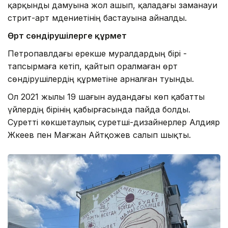
қарқынды дамуына жол ашып, қаладағы заманауи
стрит-арт мәдениетінің бастауына айналды.
Өрт сөндірушілерге құрмет
Петропавлдағы ерекше муралдардың бірі -
тапсырмаға кетіп, қайтып оралмаған өрт
сөндірушілердің құрметіне арналған туынды.
Ол 2021 жылы 19 шағын аудандағы көп қабатты
үйлердің бірінің қабырғасында пайда болды.
Суретті көкшетаулық суретші-дизайнерлер Алдияр
Жәкеев пен Мағжан Айтқожев салып шықты.