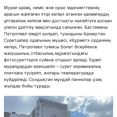
Мурал қазақ, неміс және орыс мәдениеттерінің
арасын жалғаған «тірі көпір» атанған қаламгердің
ұлтаралық келісім мен достықты нығайтуға қосқан
үлесін дәріптеу мақсатында салынған. Бастаманы
Петропавл әкімдігі қолдап, туындыны Қазақстан
Суретшілер одағының мүшесі, «Құрмет» орденінің
иегері, Петропавл тумасы Болат Әсербеков
жазушының отбасылық мұрағатындағы
фотосуреттерге сүйене отырып әзірледі. Кәдімгі
муралдардан ерекшелігі – сурет керамикалық
плиткаға түсіріліп, жоғары температурада
күйдіріледі. Сондықтан мұндай паннолар ұзақ
жылдар бойы тұрады.