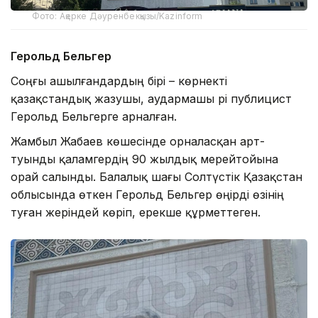
Фото: Ақерке Дәуренбекқызы/Kazinform
Герольд Бельгер
Соңғы ашылғандардың бірі – көрнекті
қазақстандық жазушы, аудармашы әрі публицист
Герольд Бельгерге арналған.
Жамбыл Жабаев көшесінде орналасқан арт-
туынды қаламгердің 90 жылдық мерейтойына
орай салынды. Балалық шағы Солтүстік Қазақстан
облысында өткен Герольд Бельгер өңірді өзінің
туған жеріндей көріп, ерекше құрметтеген.