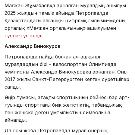
Мағжан Жұмабаевқа арналған муралдың ашылуы
2025 жылдың тамыз айында Петропавлда
Қазақстандағы алғашқы цифрлық ғылыми-мәдени
орталық «Мағжан орталығының» ашылуымен
тұспа-тұс келді
.
Александр Винокуров
Петропавлда пайда болған алғашқы ірі
муралдардың бірі – велоспорттан Олимпиада
чемпионы Александр Винокуровқа арналған. Оны
2017 жылы Санкт-Петербургтен келген суретшілер
салды.
Өңір тумасы, атақты спортшының бейнесі бар арт-
туынды спорттағы биік жетістіктің, табандылық
пен жеңіске деген ұмтылыстың символына
айналды.
Дәл осы жоба Петропавлда мурал өнерінің