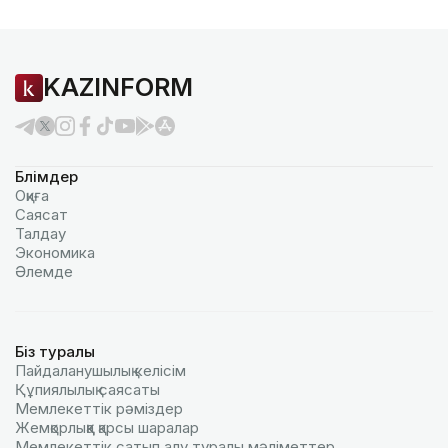
KAZINFORM
Бөлімдер
Оқиға
Саясат
Талдау
Экономика
Әлемде
Біз туралы
Пайдаланушылық келiciм
Құпиялылық саясаты
Мемлекеттік рәміздер
Жемқорлыққа қарсы шаралар
Мемлекеттік сатып алу туралы мәлiметтер