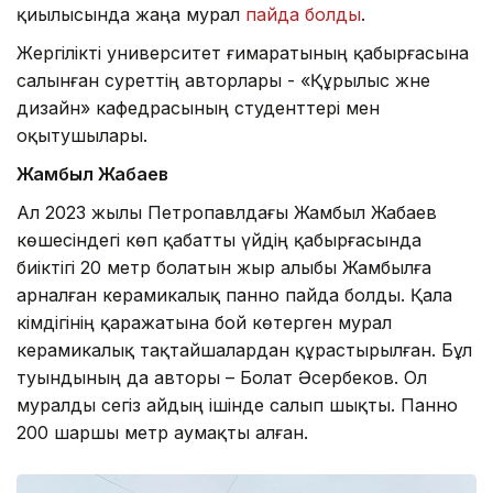
қиылысында жаңа мурал
пайда болды
.
Жергілікті университет ғимаратының қабырғасына
салынған суреттің авторлары - «Құрылыс және
дизайн» кафедрасының студенттері мен
оқытушылары.
Жамбыл Жабаев
Ал 2023 жылы Петропавлдағы Жамбыл Жабаев
көшесіндегі көп қабатты үйдің қабырғасында
биіктігі 20 метр болатын жыр алыбы Жамбылға
арналған керамикалық панно пайда болды. Қала
әкімдігінің қаражатына бой көтерген мурал
керамикалық тақтайшалардан құрастырылған. Бұл
туындының да авторы – Болат Әсербеков. Ол
муралды сегіз айдың ішінде салып шықты. Панно
200 шаршы метр аумақты алған.