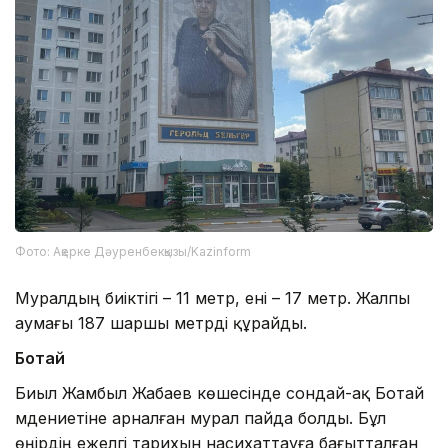
Фото: Ақерке Дәуренбекқызы/Kazinform
Муралдың биіктігі – 11 метр, ені – 17 метр. Жалпы
аумағы 187 шаршы метрді құрайды.
Ботай
Биыл Жамбыл Жабаев көшесінде сондай-ақ Ботай
мәдениетіне арналған мурал пайда болды. Бұл
өңірдің ежелгі тарихын насихаттауға бағытталған