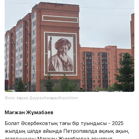
Фото: Ақерке Дәуренбекқызы/Kazinform
Мағжан Жұмабаев
Болат Әсербековтың тағы бір туындысы - 2025
жылдың шілде айында Петропавлда ақиық ақын,
ағартушысы Мағжан Жұмабаевқа арналып