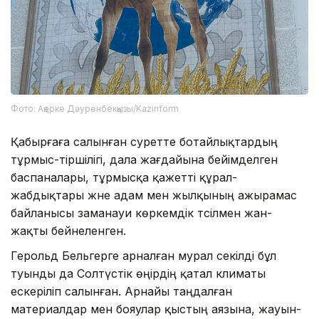
Фото: Ақерке Дәуренбекқызы/Kazinform
Қабырғаға салынған суретте ботайлықтардың
тұрмыс-тіршілігі, дала жағдайына бейімделген
баспаналары, тұрмысқа қажетті құрал-
жабдықтары және адам мен жылқының ажырамас
байланысы заманауи көркемдік тәсілмен жан-
жақты бейнеленген.
Герольд Бельгерге арналған мурал секілді бұл
туынды да Солтүстік өңірдің қатал климаты
ескеріліп салынған. Арнайы таңдалған
материалдар мен бояулар қыстың аязына, жауын-