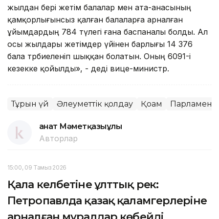
жылдан бері жетім балалар мен ата-анасының
қамқорлығынсыз қалған балаларға арналған
ұйымдардың 784 түлегі ғана баспаналы болды. Ал
осы жылдары жетімдер үйінен барлығы 14 376
бала тәрбиеленіп шыққан болатын. Оның 6091-і
кезекке қойылды», - деді вице-министр.
Тұрғын үй
Әлеуметтік қолдау
Қоғам
Парламент
Қанат Мәметқазыұлы
Авторлар
15:00, 09 Тамыз 2026
Қала келбетіне ұлттық реңк:
Петропавлда қазақ қаламгерлеріне
арналған муралдар көбейді