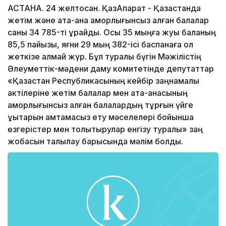
АСТАНА. 24 желтоқсан. ҚазАқпарат - Қазақстанда
жетім және ата-ана қамқорлығынсыз қалған балалар
саны 34 785-ті құрайды. Осы 35 мыңға жуық баланың
85,5 пайызы, яғни 29 мың 382-ісі баспанаға қол
жеткізе алмай жүр. Бұл туралы бүгін Мәжілістің
Әлеуметтік-мәдени даму комитетінде депутаттар
«Қазақстан Республикасының кейбір заңнамалық
актілеріне жетім балалар мен ата-анасының
қамқорлығынсыз қалған балалардың тұрғын үйге
құқықтарын қамтамасыз ету мәселелері бойынша
өзгерістер мен толықтырулар енгізу туралы» заң
жобасын талқылау барысында мәлім болды.