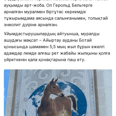
ауқымды арт-жоба. Ол Герольд Бельгерге
арналған муралмен біртұтас көркемдік
тұжырымдама аясында салынғанымен, толықтай
энеолит дәуіріне арналған.
Ұйымдастырушылардың айтуынша, муралды
ашудағы мақсат – Айыртау ауданы Ботай
қонысында шамамен 5,5 мың жыл бұрын ежелгі
адамдар әлемде алғаш рет жабайы жылқыны қолға
үйреткенін қала қонақтарына паш ету.