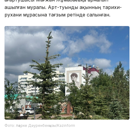
ашылған муралы. Арт-туынды ақынның тарихи-
рухани мұрасына тағзым ретінде салынған.
Фото: Ақерке Дәуренбекқызы/Kazinform