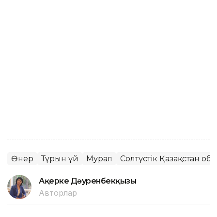
Өнер
Тұрғын үй
Мурал
Солтүстік Қазақстан об
Ақерке Дәуренбекқызы
Авторлар