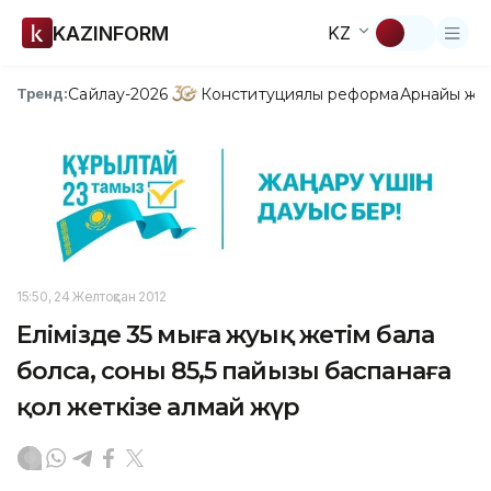
KAZINFORM
KZ
Сайлау-2026
Конституциялық реформа
Арнайы жо
Тренд:
15:50, 24 Желтоқсан 2012
Елімізде 35 мыңға жуық жетім бала
болса, соның 85,5 пайызы баспанаға
қол жеткізе алмай жүр