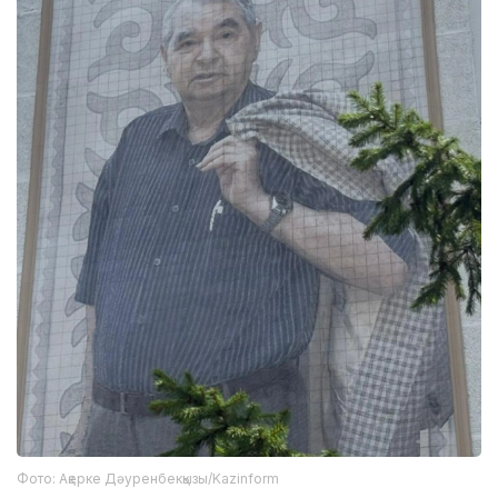
Фото: Ақерке Дәуренбекқызы/Kazinform