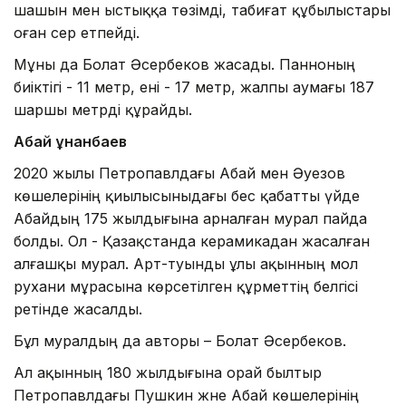
шашын мен ыстыққа төзімді, табиғат құбылыстары
оған әсер етпейді.
Мұны да Болат Әсербеков жасады. Панноның
биіктігі - 11 метр, ені - 17 метр, жалпы аумағы 187
шаршы метрді құрайды.
Абай Құнанбаев
2020 жылы Петропавлдағы Абай мен Әуезов
көшелерінің қиылысыныдағы бес қабатты үйде
Абайдың 175 жылдығына арналған мурал пайда
болды. Ол - Қазақстанда керамикадан жасалған
алғашқы мурал. Арт-туынды ұлы ақынның мол
рухани мұрасына көрсетілген құрметтің белгісі
ретінде жасалды.
Бұл муралдың да авторы – Болат Әсербеков.
Ал ақынның 180 жылдығына орай былтыр
Петропавлдағы Пушкин және Абай көшелерінің