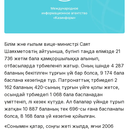
Білім және ғылым вице-министрі Саят
Шаяхметовтің айтуынша, бүгінгі таңда елімізде 21
736 жетім бала қамқоршылыққа алынып,
отбасыларда тәрбиеленіп жатыр. Оның ішінде 4 287
баланың бекітілген тұрғын үйі бар болса, 9 174 бала
баспана кезегінде тұр. Патронаттық тәрбиедегі 2
162 баланың 420-сының тұрғын үйге қолы жетсе,
осындай тәрбиедегі 1 068 бала баспанадан
үміттеніп, әлі кезек күтуде. Ал балалар үйінде тұрып
жатқан 10 887 баланың тек 696-сы ғана баспаналы
болса, 8 168 бала үй кезегіне қойылған.
«Сонымен қатар, соңғы жеті жылда, яғни 2006