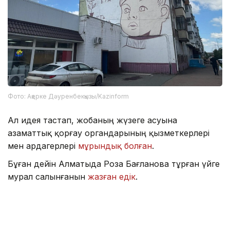
Фото: Ақерке Дәуренбекқызы/Kazinform
Ал идея тастап, жобаның жүзеге асуына
азаматтық қорғау органдарының қызметкерлері
мен ардагерлері
мұрындық болған
.
Бұған дейін Алматыда Роза Бағланова тұрған үйге
мурал салынғанын
жазған едік
.