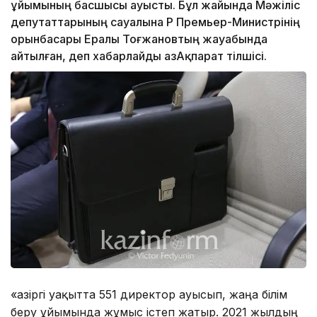
ұйымының басшысы ауысты. Бұл жайында Мәжіліс
депутаттарының сауалына ҚР Премьер-Министрінің
орынбасары Ералы Тоғжановтың жауабында
айтылған, деп хабарлайды ҚазАқпарат тілшісі.
«Қазіргі уақытта 551 директор ауысып, жаңа білім
беру ұйымында жұмыс істеп жатыр. 2021 жылдың