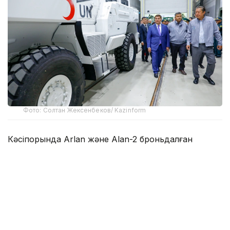
Фото: Солтан Жексенбеков/ Kazinform
Кәсіпорында Arlan және Alan-2 броньдалған
дөңгелекті машиналары, Barys жауынгерлік
броньды көлігінің 4×4, 6×6 және 8×8 өлшеміндегі
модельдері, сондай-ақ, жүзетін әрі дөңгелекті
Terrex-Barys-A 8×8 платформасы шығарылады.