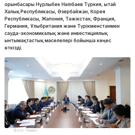
орынбасары Нұрлыбек Нәлібаев Түркия, Қытай
Халық Республикасы, Әзербайжан, Корея
Республикасы, Жапония, Тәжікстан, Франция,
Германия, Ұлыбритания және Түрікменстанмен
сауда-экономикалық және инвестициялық
ынтымақтастық мәселелері бойынша кеңес
өткізді.
Фото: Үкімет