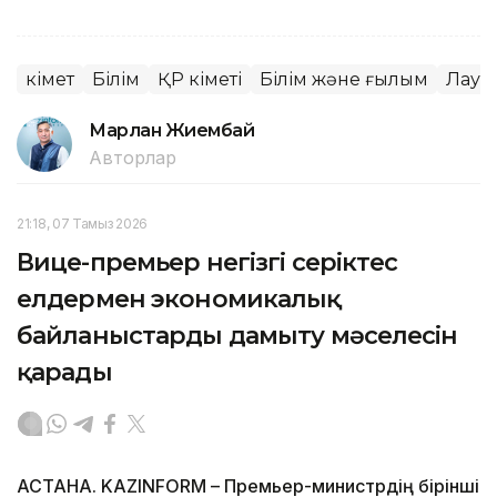
Үкімет
Білім
ҚР Үкіметі
Білім және ғылым
Лауа
Марлан Жиембай
Авторлар
21:18, 07 Тамыз 2026
Вице-премьер негізгі серіктес
елдермен экономикалық
байланыстарды дамыту мәселесін
қарады
АСТАНА. KAZINFORM – Премьер-министрдің бірінші