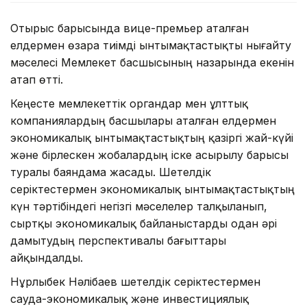
Отырыс барысында вице-премьер аталған
елдермен өзара тиімді ынтымақтастықты нығайту
мәселесі Мемлекет басшысының назарында екенін
атап өтті.
Кеңесте мемлекеттік органдар мен ұлттық
компаниялардың басшылары аталған елдермен
экономикалық ынтымақтастықтың қазіргі жай-күйі
және бірлескен жобалардың іске асырылу барысы
туралы баяндама жасады. Шетелдік
серіктестермен экономикалық ынтымақтастықтың
күн тәртібіндегі негізгі мәселелер талқыланып,
сыртқы экономикалық байланыстарды одан әрі
дамытудың перспективалы бағыттары
айқындалды.
Нұрлыбек Нәлібаев шетелдік серіктестермен
сауда-экономикалық және инвестициялық