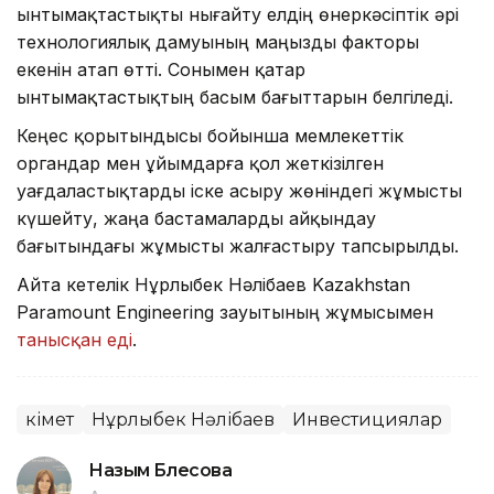
ынтымақтастықты нығайту елдің өнеркәсіптік әрі
технологиялық дамуының маңызды факторы
екенін атап өтті. Сонымен қатар
ынтымақтастықтың басым бағыттарын белгіледі.
Кеңес қорытындысы бойынша мемлекеттік
органдар мен ұйымдарға қол жеткізілген
уағдаластықтарды іске асыру жөніндегі жұмысты
күшейту, жаңа бастамаларды айқындау
бағытындағы жұмысты жалғастыру тапсырылды.
Айта кетелік Нұрлыбек Нәлібаев Kazakhstan
Paramount Engineering зауытының жұмысымен
танысқан еді
.
Үкімет
Нұрлыбек Нәлібаев
Инвестициялар
Назым Бөлесова