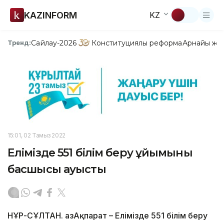
KAZINFORM
KZ
Сайлау-2026
Конституциялық реформа
Арнайы жо
Тренд:
15:01, 02 Тамыз 2022
Елімізде 551 білім беру ұйымының
басшысы ауысты
НҰР-СҰЛТАН. ҚазАқпарат – Елімізде 551 білім беру