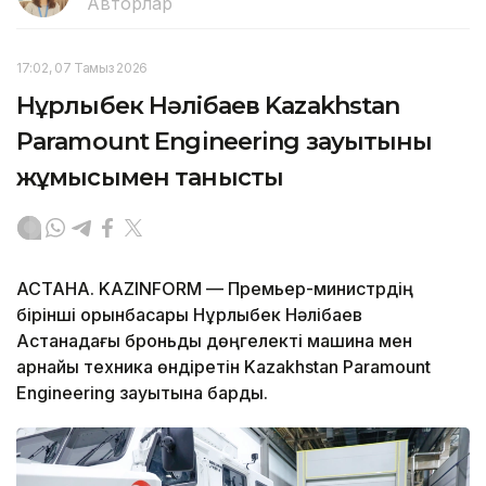
Авторлар
17:02, 07 Тамыз 2026
Нұрлыбек Нәлібаев Kazakhstan
Paramount Engineering зауытының
жұмысымен танысты
АСТАНА. KAZINFORM — Премьер-министрдің
бірінші орынбасары Нұрлыбек Нәлібаев
Астанадағы броньды дөңгелекті машина мен
арнайы техника өндіретін Kazakhstan Paramount
Engineering зауытына барды.