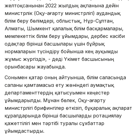
желтоқсанынан 2022 жылдың ақпанына дейін
министрлік (Оқу-ағарту министрлігі) аудандық
білім беру бөлімдері, облыстық, Нұр-Сұлтан,
Алматы, Шымкент қалалық білім басқармалары,
мемлекеттік білім беру ұйымдары, дербес кәсіби
одақтар бірінші басшылары үшін бұйрық
нормаларын түсіндіру бойынша кең ауқымды
жұмыс жүргізді», - деді Үкімет басшысының
орынбасары жауабында.
Сонымен қатар оның айтуынша, білім саласында
сапаны қамтамасыз ету жөніндегі аумақтық
департаменттердің қатысуымен кеңестер
ұйымдарылды. Мұнан бөлек, Оқу-ағарту
министрлігі брифингілер өткізіп, бұқаралық ақпарат
құралдарында бірінші басшыларды ротациялау
қажеттілігі мен тәртібі туралы сұхбаттар
ұйымдастырды.