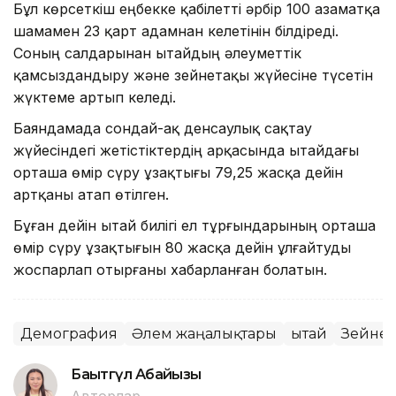
Бұл көрсеткіш еңбекке қабілетті әрбір 100 азаматқа
шамамен 23 қарт адамнан келетінін білдіреді.
Соның салдарынан Қытайдың әлеуметтік
қамсыздандыру және зейнетақы жүйесіне түсетін
жүктеме артып келеді.
Баяндамада сондай-ақ денсаулық сақтау
жүйесіндегі жетістіктердің арқасында Қытайдағы
орташа өмір сүру ұзақтығы 79,25 жасқа дейін
артқаны атап өтілген.
Бұған дейін Қытай билігі ел тұрғындарының орташа
өмір сүру ұзақтығын 80 жасқа дейін ұлғайтуды
жоспарлап отырғаны хабарланған болатын.
Демография
Әлем жаңалықтары
Қытай
Зейнет
Бақытгүл Абайқызы
Авторлар