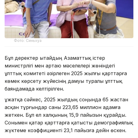
Фото: Синьхуа
Бұл деректер Қытайдың Азаматтық істер
министрлігі мен Қартаю мәселелері жөніндегі
ұлттық комитеті әзірлеген 2025 жылғы қарттарға
көмек көрсету жүйесінің дамуы туралы ұлттық
баяндамада келтірілген.
Құжатқа сәйкес, 2025 жылдың соңында 65 жастан
асқан тұрғындар саны 223,65 миллион адамға
жеткен. Бұл ел халқының 15,9 пайызын құрайды.
Сонымен қатар қарттарға қатысты демографиялық
жүктеме коэффициенті 23,1 пайызға дейін өскен.