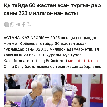
Қытайда 60 жастан асқан тұрғындар
саны 323 миллионнан асты
АСТАНА. KAZINFORM — 2025 жылдың соңындағы
мәлімет бойынша, Қытайда 60 жастан асқан
тұрғындар саны 323,38 миллион адамға жетіп, ел
халқының 23 пайызын құрады. Бұл туралы
Kazinform агенттігінің Бейжіңдегі
меншікті тілшісі
China Daily басылымына сілтеме жасап хабарлады.