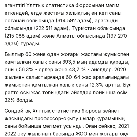
агенттігі Ұлттық статистика бюросынан мәлім
еткендей, егде жастағы халықтың ең көп саны
Қостанай облысында (314 592 адам), Қарағанды
облысында (222 511 адам), Түркістан облысында
(215 088 адам) және Алматы облысында (197 270
адам) тұрады.
Былтыр 60 және одан жоғары жастағы жұмыспен
қамтылған халық саны 393,5 мың адамды құрады,
оның 56,3% - ерлер және 43,7 % - әйелдер. 2020
жылмен салыстырғанда 60-64 жас аралығындағы
жұмыспен қамтылған халық саны 12,3% артты. Бұл
ретте осы жас тобындағы әйелдер бойынша өсім
32% болды.
Сондай-ақ Ұлттық статистика бюросы зейнет
жасындағы профессор-оқытушылар құрамының
саны бойынша мәлімет ұсынды. Оған сәйкес, 2021-
2022 оқу жылының басында ЖОО мен жоғары оқу