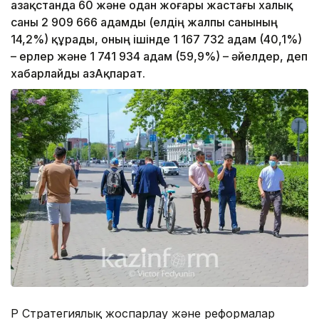
Қазақстанда 60 және одан жоғары жастағы халық
саны 2 909 666 адамды (елдің жалпы санының
14,2%) құрады, оның ішінде 1 167 732 адам (40,1%)
– ерлер және 1 741 934 адам (59,9%) – әйелдер, деп
хабарлайды ҚазАқпарат.
ҚР Стратегиялық жоспарлау және реформалар