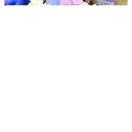
Фото: Anadolu
Жапонияның Денсаулық сақтау, еңбек және әл-
ауқат министрлігінің мәліметінше, бұл көрсеткіш
алдыңғы жылмен салыстырғанда 10,4 пайыздық
тармаққа өсіп, осымен 13 жыл қатарынан артып
отыр.
Өсім үкіметтің әкелерді бала күтіміне байланысты
демалыс алуға ынталандыру шараларының