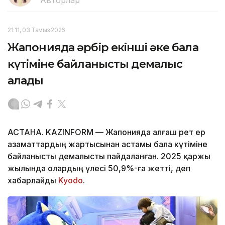
21:11, 03 Тамыз 2026
Жапонияда әрбір екінші әке бала
күтіміне байланысты демалыс
алады
АСТАНА. KAZINFORM — Жапонияда алғаш рет ер
азаматтардың жартысынан астамы бала күтіміне
байланысты демалысты пайдаланған. 2025 қаржы
жылында олардың үлесі 50,9%-ға жетті, деп
хабарлайды
Kyodo
.