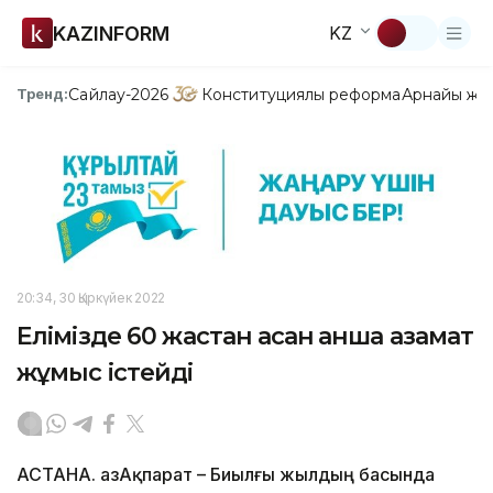
KAZINFORM
KZ
Сайлау-2026
Конституциялық реформа
Арнайы жо
Тренд:
20:34, 30 Қыркүйек 2022
Елімізде 60 жастан асқан қанша азамат
жұмыс істейді
АСТАНА. ҚазАқпарат – Биылғы жылдың басында