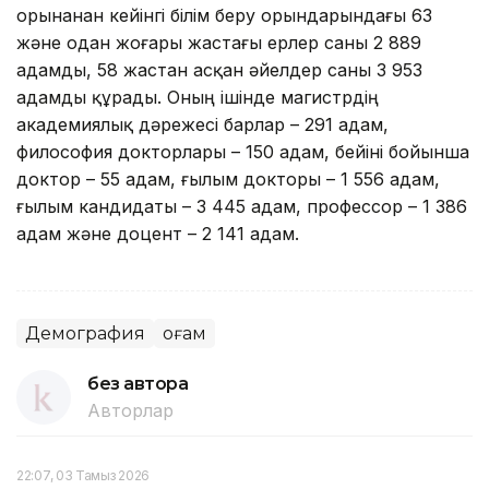
орынанан кейінгі білім беру орындарындағы 63
және одан жоғары жастағы ерлер саны 2 889
адамды, 58 жастан асқан әйелдер саны 3 953
адамды құрады. Оның ішінде магистрдің
академиялық дәрежесі барлар – 291 адам,
философия докторлары – 150 адам, бейіні бойынша
доктор – 55 адам, ғылым докторы – 1 556 адам,
ғылым кандидаты – 3 445 адам, профессор – 1 386
адам және доцент – 2 141 адам.
Демография
Қоғам
без автора
Авторлар
22:07, 03 Тамыз 2026