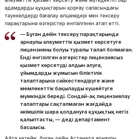
әлеуметтік қызмет көрсету және мүгедектігі бар
адамдардың құқықтарын қорғау саласындағы
тәуекелдерді бағалау өлшемдері мен тексеру
парақтарына өзгерістер енгізілгенін атап өтті.
— Бұған дейін тексеру парақтарында
арнаулы әлеуметтік қызмет көрсетуге
лицензияның болуы туралы талап болмаған.
Енді енгізілген өзгерістер лицензиясыз
қызмет көрсетудің алдын алуға,
ұйымдардың жұмысын біліктілік
талаптарына сәйкестендіруге және
мемлекеттік бақылауды күшейтуге
мүмкіндік береді. Сондай-ақ лицензиялау
талаптары сақталмаған жағдайда
әкімшілік шара қолдануға құқықтық негіз
қалыптасты, — деді департамент
басшысы.
Айта кетейік, бұған дейін Астанада арнаулы