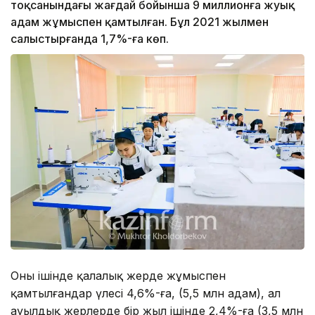
тоқсанындағы жағдай бойынша 9 миллионға жуық
адам жұмыспен қамтылған. Бұл 2021 жылмен
салыстырғанда 1,7%-ға көп.
Оның ішінде қалалық жерде жұмыспен
қамтылғандар үлесі 4,6%-ға, (5,5 млн адам), ал
ауылдық жерлерде бір жыл ішінде 2,4%-ға (3,5 млн