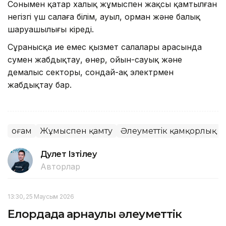
Сонымен қатар халық жұмыспен жақсы қамтылған
негізгі үш салаға білім, ауыл, орман және балық
шаруашылығы кіреді.
Сұранысқа ие емес қызмет салалары арасында
сумен жабдықтау, өнер, ойын-сауық және
демалыс секторы, сондай-ақ электрмен
жабдықтау бар.
Қоғам
Жұмыспен қамту
Әлеуметтік қамқорлық
Дәулет Ізтілеу
Авторлар
13:30, 25 Маусым 2026
Елордада арнаулы әлеуметтік