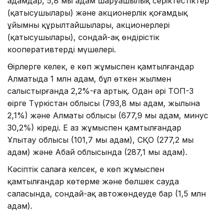
адамдар, 5,8 мың адам шаруашылық серіктестіктер
(қатысушылары) және акционерлік қоғамдық
ұйымның құрылтайшылары, акционерлері
(қатысушылары), сондай-ақ өндірістік
кооперативтердің мүшелері.
Өңірлерге келек, ең көп жұмыспен қамтылғандар
Алматыда 1 млн адам, бұл өткен жылмен
салыстырғанда 2,2%-ға артық. Одан әрі ТОП-3
өңірге Түркістан облысы (793,8 мың адам, жылына
2,1%) және Алматы облысы (677,9 мың адам, минус
30,2%) кіреді. Ең аз жұмыспен қамтылғандар
Ұлытау облысы (101,7 мың адам), СҚО (277,2 мың
адам) және Абай облысында (287,1 мың адам).
Кәсіптік салаға келсек, ең көп жұмыспен
қамтылғандар көтерме және бөлшек сауда
саласында, сондай-ақ автожөндеуде бар (1,5 млн
адам).