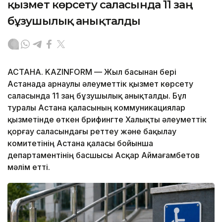
қызмет көрсету саласында 11 заң
бұзушылық анықталды
АСТАНА. KAZINFORM — Жыл басынан бері
Астанада арнаулы әлеуметтік қызмет көрсету
саласында 11 заң бұзушылық анықталды. Бұл
туралы Астана қаласының коммуникациялар
қызметінде өткен брифингте Халықты әлеуметтік
қорғау саласындағы реттеу және бақылау
комитетінің Астана қаласы бойынша
департаментінің басшысы Асқар Аймағамбетов
мәлім етті.