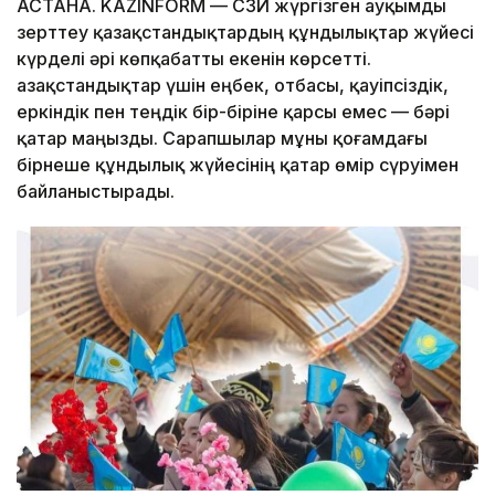
АСТАНА. KAZINFORM — ҚСЗИ жүргізген ауқымды
зерттеу қазақстандықтардың құндылықтар жүйесі
күрделі әрі көпқабатты екенін көрсетті.
Қазақстандықтар үшін еңбек, отбасы, қауіпсіздік,
еркіндік пен теңдік бір-біріне қарсы емес — бәрі
қатар маңызды. Сарапшылар мұны қоғамдағы
бірнеше құндылық жүйесінің қатар өмір сүруімен
байланыстырады.