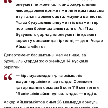
әлеуметтік және көлік инфрақұрылымы
нысандарының қолжетімділігін қамтамасыз
ету талаптарының сақталмауына қатысты.
Үш заң бұзушылық әлеуметтік қызметтер
порталы бойынша анықталды. Ал 11 заң
бұзушылық арнаулы әлеуметтік қызмет
көрсету саласында тіркелді, — деді Асқар
Аймағамбетов.
Департамент басшысының мәліметінше, заң
бұзушылықтарды жою жөнінде 14 нұсқама
берілген.
— Бір лауазымды тұлға әкімшілік
жауапкершілікке тартылды. Сонымен
қатар жалпы сомасы 5 млн 119 мың теңгеге
16 әкімшілік айыппұл салынды, — деді ол.
Асқар Аймағамбетов биыл 28 мамырда арнаулы