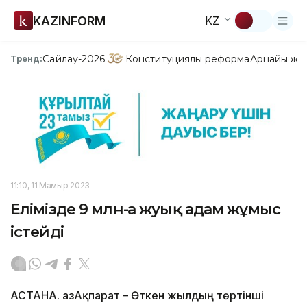
KAZINFORM
KZ
Сайлау-2026
Конституциялық реформа
Арнайы жо
Тренд:
11:10, 11 Мамыр 2023
Елімізде 9 млн-ға жуық адам жұмыс
істейді
АСТАНА. ҚазАқпарат – Өткен жылдың төртінші