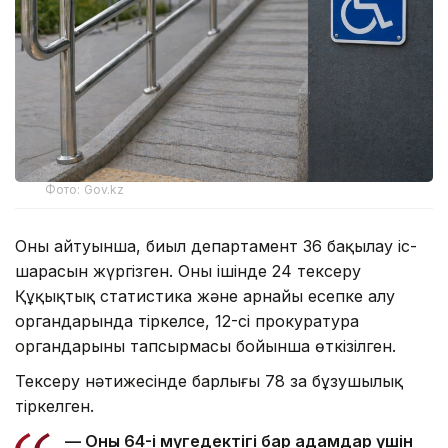
Фото: Gov.kz
Оның айтуынша, биыл департамент 36 бақылау іс-
шарасын жүргізген. Оның ішінде 24 тексеру
Құқықтық статистика және арнайы есепке алу
органдарында тіркелсе, 12-сі прокуратура
органдарының тапсырмасы бойынша өткізілген.
Тексеру нәтижесінде барлығы 78 заң бұзушылық
тіркелген.
— Оның 64-і мүгедектігі бар адамдар үшін