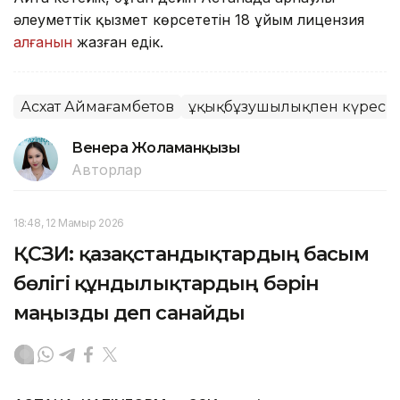
әлеуметтік қызмет көрсететін 18 ұйым лицензия
алғанын
жазған едік.
Асхат Аймағамбетов
Құқықбұзушылықпен күрес
Венера Жоламанқызы
Авторлар
18:48, 12 Мамыр 2026
ҚСЗИ: қазақстандықтардың басым
бөлігі құндылықтардың бәрін
маңызды деп санайды