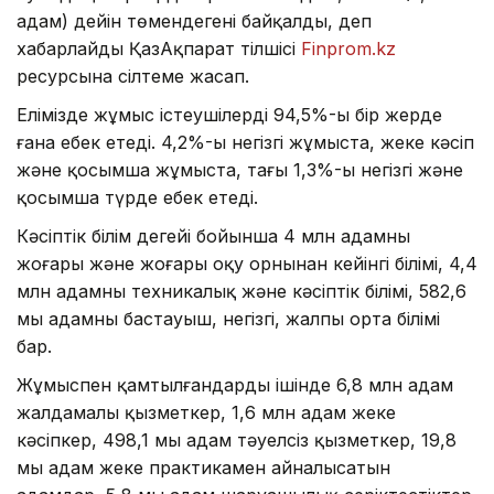
адам) дейін төмендегені байқалды, деп
хабарлайды ҚазАқпарат тілшісі
Finprom.kz
ресурсына сілтеме жасап.
Елімізде жұмыс істеушілердің 94,5%-ы бір жерде
ғана еңбек етеді. 4,2%-ы негізгі жұмыста, жеке кәсіп
және қосымша жұмыста, тағы 1,3%-ы негізгі және
қосымша түрде еңбек етеді.
Кәсіптік білім деңгейі бойынша 4 млн адамның
жоғары және жоғары оқу орнынан кейінгі білімі, 4,4
млн адамның техникалық және кәсіптік білімі, 582,6
мың адамның бастауыш, негізгі, жалпы орта білімі
бар.
Жұмыспен қамтылғандардың ішінде 6,8 млн адам
жалдамалы қызметкер, 1,6 млн адам жеке
кәсіпкер, 498,1 мың адам тәуелсіз қызметкер, 19,8
мың адам жеке практикамен айналысатын