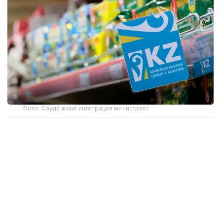
Фото: Сауда және интеграция министрлігі
- Отандық өндірушілер өз өнімдерін өткізу
кезінде негізсіз әрі басы артық әкімшілік
талаптарға тап болмауға тиіс. Сауда
министрлігі мүдделі мемлекеттік
органдармен және «Атамекен»
палатасымен бірлесіп, отандық тауарларды
өткізуге және экспорттауға кедергі