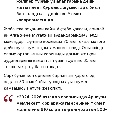
желілер тұрғын үй алаптарына дейін
жеткізіледі. Құрылыс жұмыстары биыл
басталады», – делінген Үкімет
хабарламасында.
Жоба іске асқаннан кейін Ақтөбе қаласы, сондай-
ақ Алға және Мұғалжар аудандарындағы елді
мекендер тәулігіне қосымша 70 мың текше метрге
дейін ауыз сумен қамтамасыз етіледі. Оның ішінде
облыс орталығының қарқынды дамып жатқан
аудандарының қажеттілігі үшін тәулігіне 25 мың
текше метр су бағытталады.
Сарыбұлақ кен орнының барланған қоры өңірді
алдағы 30 жыл бойы тұрақты ауыз сумен
қамтамасыз етуге жеткілікті.
«2024-2026 жылдар аралығында Арнаулы
мемлекеттік қор қаражаты есебінен Үкімет
жалпы құны 610 млрд теңгені құрайтын 500-