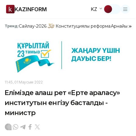
KAZINFORM
KZ
Сайлау-2026
Конституциялық реформа
Арнайы жо
Тренд:
11:45, 01 Маусым 2022
Елімізде алғаш рет «Ерте араласу»
институтын енгізу басталды -
министр