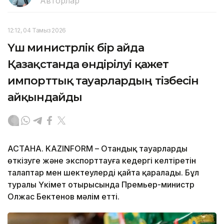
Авторлар
12:12, 04 Тамыз 2026
Үш министрлік бір айда
Қазақстанда өндірілуі қажет
импорттық тауарлардың тізбесін
айқындайды
АСТАНА. KAZINFORM – Отандық тауарларды
өткізуге және экспорттауға кедергі келтіретін
талаптар мен шектеулерді қайта қаралады. Бұл
туралы Үкімет отырысында Премьер-министр
Олжас Бектенов мәлім етті.