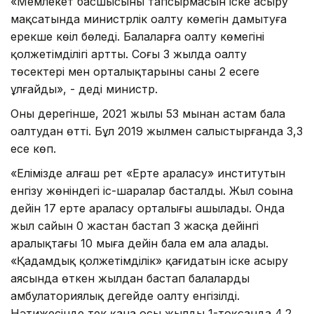
«Мемлекет басшысының тапсырмасын іске асыру
мақсатында министрлік оңалту көмегін дамытуға
ерекше көңіл бөледі. Балаларға оңалту көмегінің
қолжетімділігі артты. Соңғы 3 жылда оңалту
төсектері мен орталықтарының саны 2 есеге
ұлғайды», - деді министр.
Оның дерегінше, 2021 жылы 53 мыңнан астам бала
оңалтудан өтті. Бұл 2019 жылмен салыстырғанда 3,3
есе көп.
«Елімізде алғаш рет «Ерте араласу» институтын
енгізу жөніндегі іс-шаралар басталды. Жыл соңына
дейін 17 ерте араласу орталығы ашылады. Онда
жыл сайын 0 жастан бастап 3 жасқа дейінгі
аралықтағы 10 мыңға дейін бала ем ала алады.
«Қадамдық қолжетімділік» қағидатын іске асыру
аясында өткен жылдан бастап балаларды
амбулаториялық деңгейде оңалту енгізілді.
Нәтижесінде тек қана осы жылдың 1-тоқсанда 4,2