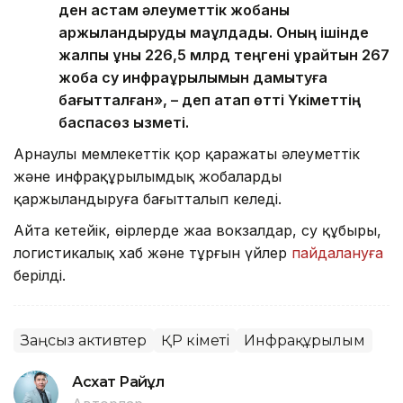
ден астам әлеуметтік жобаны
қаржыландыруды мақұлдады. Оның ішінде
жалпы құны 226,5 млрд теңгені құрайтын 267
жоба су инфрақұрылымын дамытуға
бағытталған», – деп атап өтті Үкіметтің
баспасөз қызметі.
Арнаулы мемлекеттік қор қаражаты әлеуметтік
және инфрақұрылымдық жобаларды
қаржыландыруға бағытталып келеді.
Айта кетейік, өңірлерде жаңа вокзалдар, су құбыры,
логистикалық хаб және тұрғын үйлер
пайдалануға
берілді.
Заңсыз активтер
ҚР Үкіметі
Инфрақұрылым
Асхат Райқұл