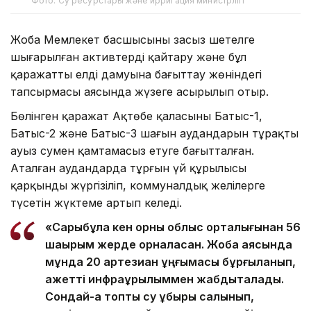
Фото: Су ресурстары және ирригация министрлігі
Жоба Мемлекет басшысының заңсыз шетелге
шығарылған активтерді қайтару және бұл
қаражатты елдің дамуына бағыттау жөніндегі
тапсырмасы аясында жүзеге асырылып отыр.
Бөлінген қаражат Ақтөбе қаласының Батыс-1,
Батыс-2 және Батыс-3 шағын аудандарын тұрақты
ауыз сумен қамтамасыз етуге бағытталған.
Аталған аудандарда тұрғын үй құрылысы
қарқынды жүргізіліп, коммуналдық желілерге
түсетін жүктеме артып келеді.
«Сарыбұлақ кен орны облыс орталығынан 56
шақырым жерде орналасқан. Жоба аясында
мұнда 20 артезиан ұңғымасы бұрғыланып,
қажетті инфрақұрылыммен жабдықталады.
Сондай-ақ топтық су құбыры салынып,