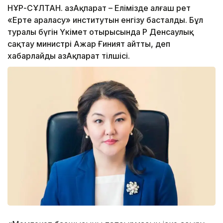
НҰР-СҰЛТАН. ҚазАқпарат – Елімізде алғаш рет
«Ерте араласу» институтын енгізу басталды. Бұл
туралы бүгін Үкімет отырысында ҚР Денсаулық
сақтау министрі Ажар Ғиният айтты, деп
хабарлайды ҚазАқпарат тілшісі.