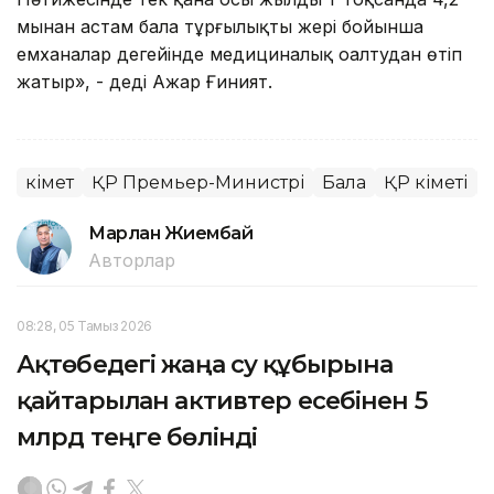
мыңнан астам бала тұрғылықты жері бойынша
емханалар деңгейінде медициналық оңалтудан өтіп
жатыр», - деді Ажар Ғиният.
Үкімет
ҚР Премьер-Министрі
Бала
ҚР Үкіметі
Марлан Жиембай
Авторлар
08:28, 05 Тамыз 2026
Ақтөбедегі жаңа су құбырына
қайтарылған активтер есебінен 5
млрд теңге бөлінді