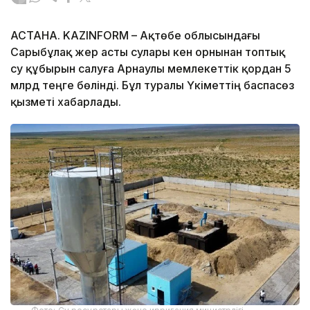
АСТАНА. KAZINFORM – Ақтөбе облысындағы
Сарыбұлақ жер асты сулары кен орнынан топтық
су құбырын салуға Арнаулы мемлекеттік қордан 5
млрд теңге бөлінді. Бұл туралы Үкіметтің баспасөз
қызметі хабарлады.