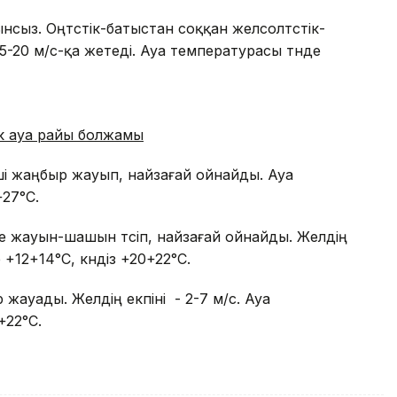
сыз. Оңтүстік-батыстан соққан желсолтүстік-
 15-20 м/с-қа жетеді. Ауа температурасы түнде
к ауа райы болжамы
інші жаңбыр жауып, найзағай ойнайды. Ауа
+27°С.
де жауын-шашын түсіп, найзағай ойнайды. Желдің
 +12+14°С, күндіз +20+22°С.
ыр жауады. Желдің екпіні - 2-7 м/с. Ауа
+22°С.