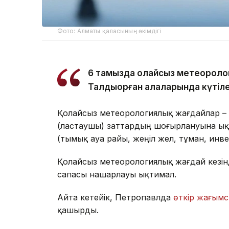
Фото: Алматы қаласының әкімдігі
6 тамызда қолайсыз метеороло
Талдықорған қалаларында күтіле
Қолайсыз метеорологиялық жағдайлар –
(ластаушы) заттардың шоғырлануына ық
(тымық ауа райы, жеңіл жел, тұман, инв
Қолайсыз метеорологиялық жағдай кезін
сапасы нашарлауы ықтимал.
Айта кетейік, Петропавлда
өткір жағымс
қашырды.