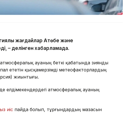
гиялық жағдайлар Ақтөбе және
ді, – делінген хабарламада.
 атмосфералық ауаның беткі қабатында зиянды
пал ететін қысқамерзімді метеофакторлардың
ерсия) жиынтығы.
де елдімекендердегі атмосфералық ауаның
ыз иіс
пайда болып, тұрғындардың мазасын