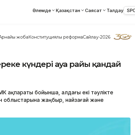
Әлемде
Қазақстан
Саясат
Талдау
SP
Арнайы жоба
Конституциялық реформа
Сайлау-2026
ереке күндері ауа райы қандай
РМК ақпараты бойынша, алдағы екі тәулікте
ен облыстарына жаңбыр, найзағай және