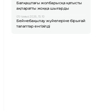
Балқаштағы жолбарысқа қатысты
ақпаратты жоққа шығарды
05 тамыз 2026, 15:10
Бейнебақылау жүйелеріне бірыңғай
талаптар енгізілді