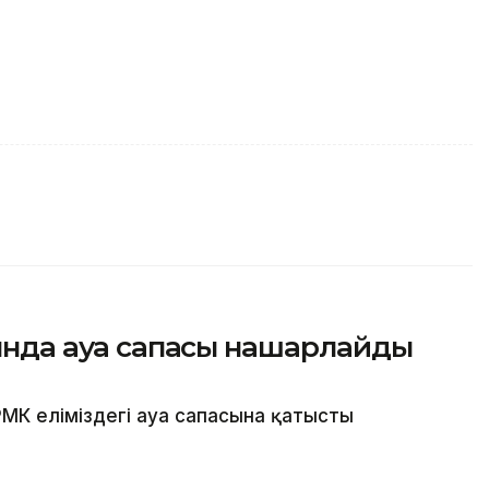
сында ауа сапасы нашарлайды
МК еліміздегі ауа сапасына қатысты