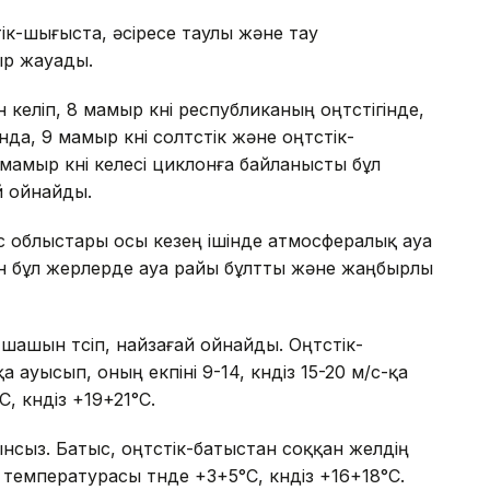
үстік-шығыста, әсіресе таулы және тау
ыр жауады.
келіп, 8 мамыр күні республиканың оңтүстігінде,
, 9 мамыр күні солтүстік және оңтүстік-
мыр күні келесі циклонға байланысты бұл
й ойнайды.
с облыстары осы кезең ішінде атмосфералық ауа
 бұл жерлерде ауа райы бұлтты және жаңбырлы
-шашын түсіп, найзағай ойнайды. Оңтүстік-
 ауысып, оның екпіні 9-14, күндіз 15-20 м/с-қа
, күндіз +19+21°С.
нсыз. Батыс, оңтүстік-батыстан соққан желдің
уа температурасы түнде +3+5°С, күндіз +16+18°С.