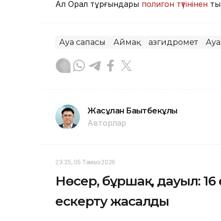
Ал Орал тұрғындары
полигон түтінінен
ты
Ауа сапасы
Аймақ
Қазгидромет
Ауа
Жасұлан Бақытбекұлы
Авторлар
23:35, 05 Тамыз 2026
Нөсер, бұршақ, дауыл: 16
ескерту жасалды