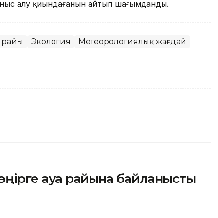
ныс алу қиындағанын айтып шағымданды.
 райы
Экология
Метеорологиялық жағдай
 өңірге ауа райына байланысты