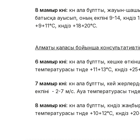
8 мамыр күні:
күн ала бұлтты, жауын-шашын
батысқа ауысып, оның екпіні 9-14, күндіз
+9+11°С, күндіз +18+20°С.
Алматы қаласы бойынша консультативті
6 мамыр күні
: күн ала бұлтты, кешке өтк
температурасы түнде +11+13°С, күндіз +25
7 мамыр күні:
күн ала бұлтты, кей жерлер
екпіні - 2-7 м/с. Ауа температурасы түнде
8 мамыр күні
: күн ала бұлтты, күндіз жаңб
температурасы түнде +10+12°С, күндіз +20