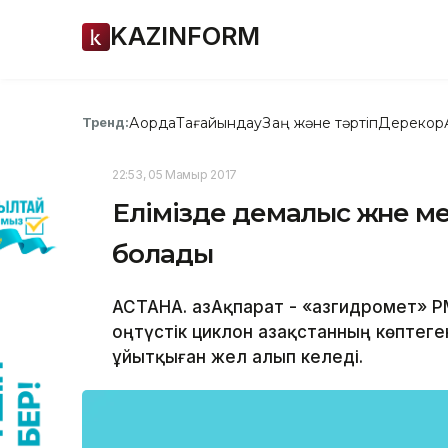
KAZINFORM
Ақорда
Тағайындау
Заң және тәртіп
Дерекқор
Тренд:
22:53, 05 Мамыр 2017
Елімізде демалыс және м
болады
АСТАНА. ҚазАқпарат - «Қазгидромет» 
оңтүстік циклон Қазақстанның көптег
ұйытқыған жел алып келеді.