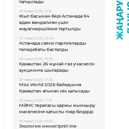
талқылады
05 тамыз 2026, 21:16
Жыл басынан бері Астанада 94
адам вандализм үшін
жауапкершілікке тартылды
05 тамыз 2026, 20:44
Астанада саяси партиялардың
теледебаты басталды
05 тамыз 2026, 19:05
Қазақстан 26 мұнай-газ учаскесін
аукционға шығарады
05 тамыз 2026, 17:28
Miss World 2026 байқауына
Қазақстан атынан кім қатысады
05 тамыз 2026, 17:10
МӘМС төрағасы қаржы жымқыру
мәселесіне қатысты пікір білдірді
05 тамыз 2026, 16:00
Экология министрлігі Іле-