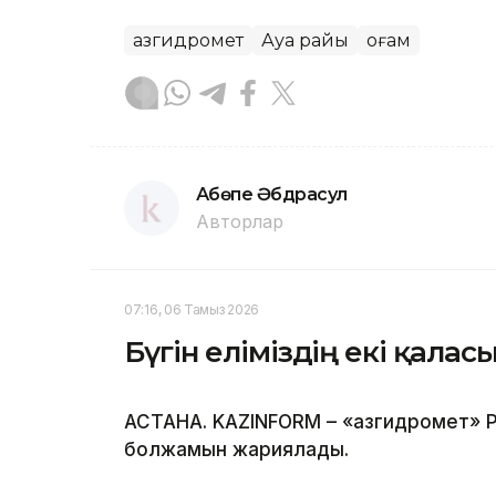
Қазгидромет
Ауа райы
Қоғам
Ақбөпе Әбдрасул
Авторлар
07:16, 06 Тамыз 2026
Бүгін еліміздің екі қала
АСТАНА. KAZINFORM – «Қазгидромет» Р
болжамын жариялады.