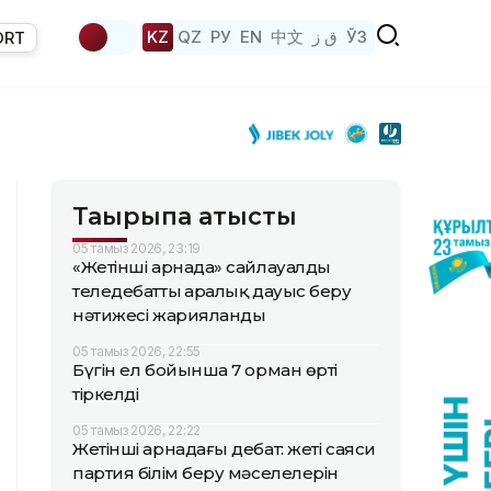
KZ
QZ
РУ
EN
中文
ق ز
ЎЗ
ORT
Тақырыпқа қатысты
05 тамыз 2026, 23:19
«Жетінші арнада» сайлауалды
теледебаттың аралық дауыс беру
нәтижесі жарияланды
05 тамыз 2026, 22:55
Бүгін ел бойынша 7 орман өрті
тіркелді
05 тамыз 2026, 22:22
Жетінші арнадағы дебат: жеті саяси
партия білім беру мәселелерін