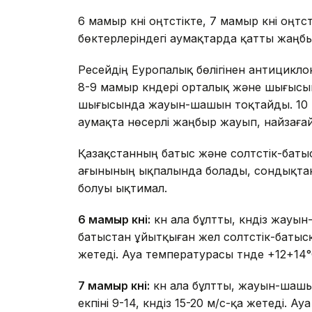
6 мамыр күні оңтүстікте, 7 мамыр күні оңт
бөктерлеріндегі аумақтарда қатты жаңб
Ресейдің Еуропалық бөлігінен антициклон 
8-9 мамыр күндері орталық және шығысында
шығысында жауын-шашын тоқтайды. 10 ма
аумақта нөсерлі жаңбыр жауып, найзаға
Қазақстанның батыс және солтүстік-баты
ағынының ықпалында болады, сондықтан
болуы ықтимал.
6 мамыр күні:
күн ала бұлтты, күндіз жауын
батыстан ұйытқыған жел солтүстік-батысқа
жетеді. Ауа температурасы түнде +12+14°С
7 мамыр күні:
күн ала бұлтты, жауын-шашы
екпіні 9-14, күндіз 15-20 м/с-қа жетеді. А