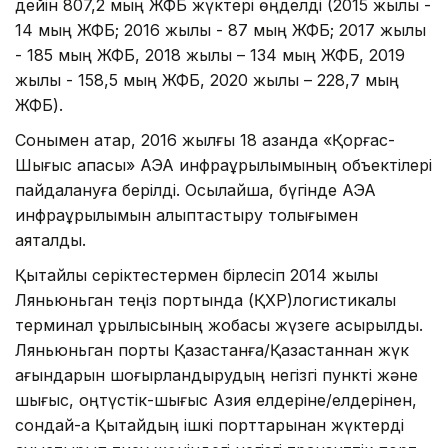
дейін 807,2 мың ЖФБ жүктері өңделді (2015 жылы -
14 мың ЖФБ; 2016 жылы - 87 мың ЖФБ; 2017 жылы
- 185 мың ЖФБ, 2018 жылы – 134 мың ЖФБ, 2019
жылы - 158,5 мың ЖФБ, 2020 жылы – 228,7 мың
ЖФБ).
Сонымен қатар, 2016 жылғы 18 қазанда «Қорғас-
Шығыс қақпасы» АЭА инфрақұрылымының объектілері
пайдалануға берілді. Осылайша, бүгінде АЭА
инфрақұрылымын қалыптастыру толығымен
аяқталды.
Қытайлық серіктестермен бірлесіп 2014 жылы
Ляньюньган теңіз портында (ҚХР)логистикалық
терминал құрылысының жобасы жүзеге асырылды.
Ляньюньган порты Қазақстанға/Қазақстаннан жүк
ағындарын шоғырландырудың негізгі пункті және
шығыс, оңтүстік-шығыс Азия елдеріне/елдерінен,
сондай-ақ Қытайдың ішкі порттарынан жүктерді