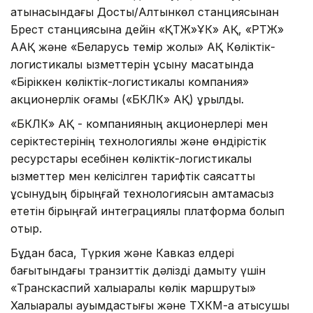
қатынасындағы Достық/Алтынкөл станциясынан
Брест станциясына дейін «ҚТЖ»ҰК» АҚ, «РТЖ»
ААҚ және «Беларусь темір жолы» АҚ Көліктік-
логистикалық қызметтерін ұсыну мақсатында
«Біріккен көліктік-логистикалық компания»
акционерлік қоғамы («БКЛК» АҚ) құрылды.
«БКЛК» АҚ - компанияның акционерлері мен
серіктестерінің технологиялық және өндірістік
ресурстары есебінен көліктік-логистикалық
қызметтер мен келісілген тарифтік саясатты
ұсынудың бірыңғай технологиясын қамтамасыз
ететін бірыңғай интеграциялық платформа болып
отыр.
Бұдан басқа, Түркия және Кавказ елдері
бағытындағы транзиттік дәлізді дамыту үшін
«Транскаспий халықаралық көлік маршруты»
Халықаралық қауымдастығы және ТХКМ-қа қатысушы