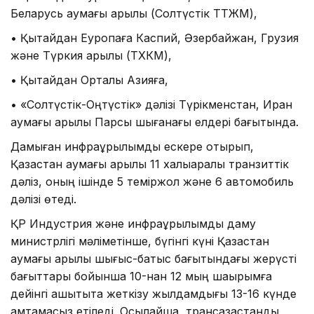
Беларусь аумағы арқылы (Солтүстік ТТЖМ),
• Қытайдан Еуропаға Каспий, Әзербайжан, Грузия
және Түркия арқылы (ТХКМ),
• Қытайдан Орталық Азияға,
• «Солтүстік-Оңтүстік» дәлізі Түрікменстан, Иран
аумағы арқылы Парсы шығанағы елдері бағытында.
Дамыған инфрақұрылымды ескере отырып,
Қазақстан аумағы арқылы 11 халықаралық транзиттік
дәліз, оның ішінде 5 теміржол және 6 автомобиль
дәлізі өтеді.
ҚР Индустрия және инфрақұрылымдық даму
министрлігі мәліметінше, бүгінгі күні Қазақстан
аумағы арқылы шығыс-батыс бағытындағы жерүсті
бағыттары бойынша 10-нан 12 мың шақырымға
дейінгі қашықтықта жеткізу жылдамдығы 13-16 күнде
қамтамасыз етіледі. Осылайша, трансқазақстандық