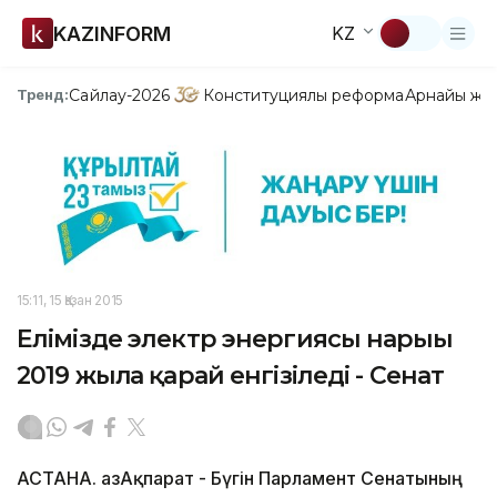
KAZINFORM
KZ
Сайлау-2026
Конституциялық реформа
Арнайы жо
Тренд:
15:11, 15 Қазан 2015
Елімізде электр энергиясы нарығы
2019 жылға қарай енгізіледі - Сенат
АСТАНА. ҚазАқпарат - Бүгін Парламент Сенатының