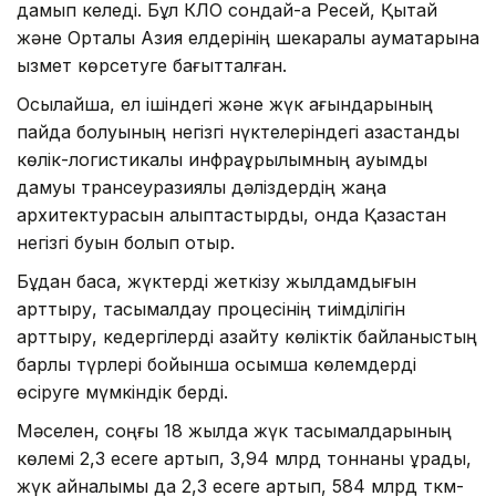
дамып келеді. Бұл КЛО сондай-ақ Ресей, Қытай
және Орталық Азия елдерінің шекаралық аумақтарына
қызмет көрсетуге бағытталған.
Осылайша, ел ішіндегі және жүк ағындарының
пайда болуының негізгі нүктелеріндегі қазақстандық
көлік-логистикалық инфрақұрылымның ауқымды
дамуы трансеуразиялық дәліздердің жаңа
архитектурасын қалыптастырды, онда Қазақстан
негізгі буын болып отыр.
Бұдан басқа, жүктерді жеткізу жылдамдығын
арттыру, тасымалдау процесінің тиімділігін
арттыру, кедергілерді азайту көліктік байланыстың
барлық түрлері бойынша қосымша көлемдерді
өсіруге мүмкіндік берді.
Мәселен, соңғы 18 жылда жүк тасымалдарының
көлемі 2,3 есеге артып, 3,94 млрд тоннаны құрады,
жүк айналымы да 2,3 есеге артып, 584 млрд ткм-