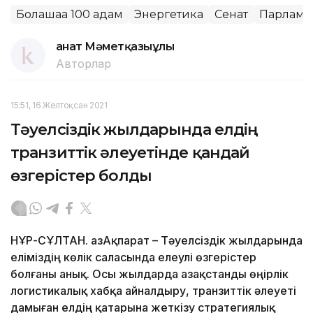
Болашаққа 100 қадам
Энергетика
Сенат
Парламе
Қанат Мәметқазыұлы
Авторлар
15:51, 16 Желтоқсан 2021
Тәуелсіздік жылдарында елдің
транзиттік әлеуетінде қандай
өзгерістер болды
НҰР-СҰЛТАН. ҚазАқпарат – Тәуелсіздік жылдарында
еліміздің көлік саласында елеулі өзгерістер
болғаны анық. Осы жылдарда Қазақстанды өңірлік
логистикалық хабқа айналдыру, транзиттік әлеуеті
дамыған елдің қатарына жеткізу стратегиялық