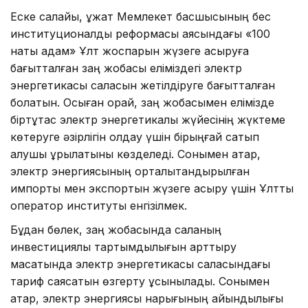
Еске салайық, құжат Мемлекет басшысының бес
институционалдық реформасы аясындағы «100
нақты қадам» Ұлт жоспарын жүзеге асыруға
бағытталған заң жобасы еліміздегі электр
энергетикасы саласын жетілдіруге бағытталған
болатын. Осыған орай, заң жобасымен елімізде
біртұтас электр энергетикалық жүйесінің жүктеме
көтеруге әзірлігін қолдау үшін бірыңғай сатып
алушы құрылатыны көзделеді. Сонымен қатар,
электр энергиясының орталықтандырылған
импорты мен экспортын жүзеге асыру үшін Ұлттық
оператор институты енгізілмек.
Бұдан бөлек, заң жобасында саланың
инвестициялық тартымдылығын арттыру
мақсатында электр энергетикасы саласындағы
тариф саясатын өзгерту ұсынылады. Сонымен
қатар, электр энергиясы нарығының айқындылығы