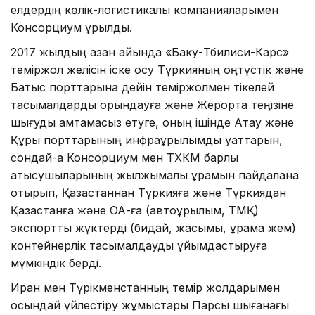
елдердің көлік-логистикалық компанияларымен
Консорциум құрылды.
2017 жылдың қазан айында «Баку-Тбилиси-Карс»
теміржол желісін іске қосу Түркияның оңтүстік және
Батыс порттарына дейін теміржолмен тікелей
тасымалдарды орындауға және Жерорта теңізіне
шығуды қамтамасыз етуге, оның ішінде Ақтау және
Құрық порттарының инфрақұрылымдық қуаттарын,
сондай-ақ Консорциум мен ТХКМ барлық
қатысушыларының жылжымалы құрамын пайдалана
отырып, Қазақстаннан Түркияға және Түркиядан
Қазақстанға және ОА-ға (автоқұрылым, ТМҚ)
экспорттық жүктерді (бидай, жасымық, құрама жем)
контейнерлік тасымалдауды ұйымдастыруға
мүмкіндік берді.
Иран мен Түрікменстанның темір жолдарымен
осындай үйлестіру жұмыстары Парсы шығанағы