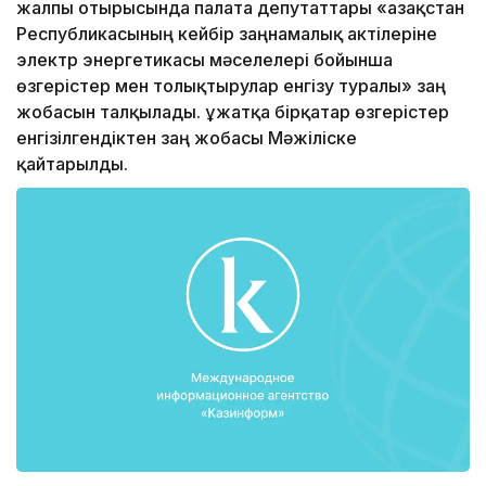
жалпы отырысында палата депутаттары «Қазақстан
Республикасының кейбір заңнамалық актілеріне
электр энергетикасы мәселелері бойынша
өзгерістер мен толықтырулар енгізу туралы» заң
жобасын талқылады. Құжатқа бірқатар өзгерістер
енгізілгендіктен заң жобасы Мәжіліске
қайтарылды.