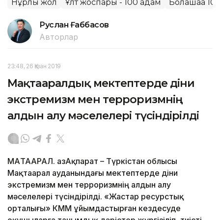
Нұрлы жол
Ұлт жоспары - 100 қадам
Болашаққа 10
Руслан Ғаббасов
Авторлар
23:48, 26 Қазан 2019
Мақтааралдық мектептерде діни
экстремизм мен терроризмнің
алдын алу мәселелері түсіндірілді
МАҚТААРАЛ. ҚазАқпарат – Түркістан облысы
Мақтаарал ауданындағы мектептерде діни
экстремизм мен терроризмнің алдын алу
мәселелері түсіндірілді. «Жастар ресурстық
орталығы» КММ ұйымдастырған кездесуде