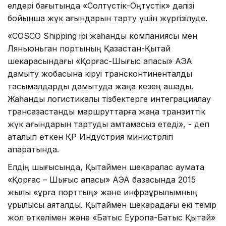
елдері бағытында «Солтүстік-Оңтүстік» дәлізі
бойынша жүк ағындарын тарту үшін жүргізілуде.
«COSCO Shipping ірі жаһандық компаниясы мен
Ляньюньган портының Қазақстан-Қытай
шекарасындағы «Қорғас-Шығыс қақпасы» АЭА
дамыту жобасына кіруі трансконтиненталдық
тасымалдарды дамытуда жаңа кезең ашады.
Жаһандық логистикалық тізбектерге интеграциялау
трансқазақстандық маршруттарға жаңа транзиттік
жүк ағындарын тартуды қамтамасыз етеді», - деп
аталып өткен ҚР Индустрия министрлігі
ақпаратында.
Елдің шығысында, Қытаймен шекаралас аумақта
«Қорғас – Шығыс қақпасы» АЭА базасында 2015
жылы «құрғақ порттың» және инфрақұрылымның
құрылысы аяқталды. Қытаймен шекарадағы екі темір
жол өткелімен және «Батыс Еуропа-Батыс Қытай»