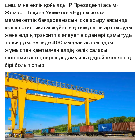
шешіміне екпін қойылды. ҚР Президенті Қасым-
Жомарт Тоқаев Үкіметке «Нұрлы жол»
мемлекеттік бағдарламасын іске асыру аясында
көлік логистикасы жүйесінің тиімділігін арттыруды
және елдің транзиттік әлеуетін одан әрі дамытуды
тапсырды. Бүгінде 400 мыңнан астам адам
жұмыспен қамтылған елдің көлік саласы
экономиканың серпінді дамуының драйверлерінің
бірі болып отыр.