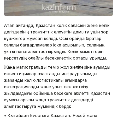
Атап айтқанда, Қазақстан көлік саласын және көлік
дәліздерінің транзиттік әлеуетін дамыту үшін зор
күш-жігер жұмсап келеді. Осы орайда бірқатар
салалық бағдарламалар іске асырылып, саланың
құқықтық негізі қалыптастырылды. Көлік қызметтерін
көрсетудің қолайлы бәсекелестік ортасы құрылды.
Жаңа магистральдық темір жол желілеріне ауқымды
инвестициялар қазақстандық инфрақұрылымды
жаһандық көлік-логистикалық ағындарға
интеграциялады және уақыт пен жеткізу
жылдамдығы бойынша бәсекеге қабілетті Қазақстан
аумағы арқылы жаңа транзиттік дәліздерді
қалыптастыруға мүмкіндік берді:
• Қытайдан Еуропаға Қазақстан, Ресей және