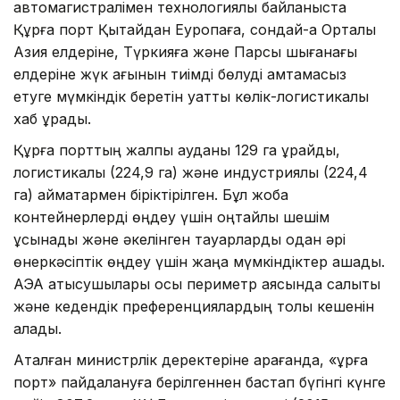
автомагистралімен технологиялық байланыста
Құрғақ порт Қытайдан Еуропаға, сондай-ақ Орталық
Азия елдеріне, Түркияға және Парсы шығанағы
елдеріне жүк ағынын тиімді бөлуді қамтамасыз
етуге мүмкіндік беретін қуатты көлік-логистикалық
хаб құрады.
Құрғақ порттың жалпы ауданы 129 га құрайды,
логистикалық (224,9 га) және индустриялық (224,4
га) аймақтармен біріктірілген. Бұл жоба
контейнерлерді өңдеу үшін оңтайлы шешім
ұсынады және әкелінген тауарларды одан әрі
өнеркәсіптік өңдеу үшін жаңа мүмкіндіктер ашады.
АЭА қатысушылары осы периметр аясында салықтық
және кедендік преференциялардың толық кешенін
алады.
Аталған министрлік деректеріне қарағанда, «құрғақ
порт» пайдалануға берілгеннен бастап бүгінгі күнге