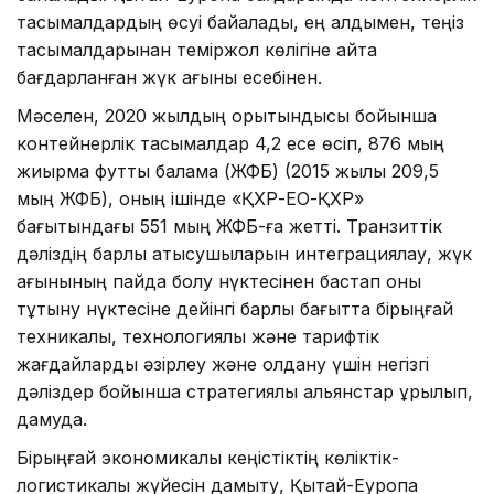
тасымалдардың өсуі байқалады, ең алдымен, теңіз
тасымалдарынан теміржол көлігіне қайта
бағдарланған жүк ағыны есебінен.
Мәселен, 2020 жылдың қорытындысы бойынша
контейнерлік тасымалдар 4,2 есе өсіп, 876 мың
жиырма футтық балама (ЖФБ) (2015 жылы 209,5
мың ЖФБ), оның ішінде «ҚХР-ЕО-ҚХР»
бағытындағы 551 мың ЖФБ-ға жетті. Транзиттік
дәліздің барлық қатысушыларын интеграциялау, жүк
ағынының пайда болу нүктесінен бастап оны
тұтыну нүктесіне дейінгі барлық бағытта бірыңғай
техникалық, технологиялық және тарифтік
жағдайларды әзірлеу және қолдану үшін негізгі
дәліздер бойынша стратегиялық альянстар құрылып,
дамуда.
Бірыңғай экономикалық кеңістіктің көліктік-
логистикалық жүйесін дамыту, Қытай-Еуропа