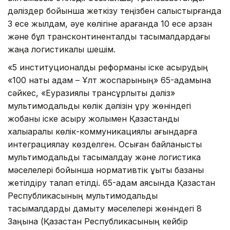
дәліздер бойынша жеткізу теңізбен салыстырғанда
3 есе жылдам, әуе көлігіне қарағанда 10 есе арзан
және бұл трансконтиненталдық тасымалдардағы
жаңа логистикалық шешім.
«5 институционалдық реформаны іске асырудың
«100 нақты қадам – Ұлт жоспарының» 65-қадамына
сәйкес, «Еуразиялық трансқұрлықтық дәліз»
мультимодальдық көлік дәлізін құру жөніндегі
жобаны іске асыру жолымен Қазақстанды
халықаралық көлік-коммуникациялық ағындарға
интеграциялау көзделген. Осыған байланысты
мультимодальдық тасымалдау және логистика
мәселелері бойынша нормативтік құқықтық базаны
жетілдіру талап етілді. 65-қадам аясында Қазақстан
Республикасының мультимодальдық
тасымалдарды дамыту мәселелері жөніндегі 8
Заңына (Қазақстан Республикасының кейбір