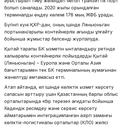
ауыстырып тиеу жөніндегі негізгі транзиттік порт
болып саналады. 2020 жылы орындалған
терминалдық өңдеу көлемі 178 мың ЖФБ құрады.
Бүгінгі күні ҚХР-дан, оның ішінде Ляньюньган
портынан/арқылы контейнерлік ағынды ұлғайту
бойынша жұмыстар белсенді жүргізілуде.
Қытай тарапы БК қызметін ынталандыру ретінде
халықаралық контейнерлік пойыздарды Қытай
(Ляньюньган) – Еуропа және Орталық Азия
бағыттарымен тек БК терминалының аумағынан
жөнелтуді қамтамасыз етті.
Атап айтқанда, ел ішінде көліктік қызмет көрсету
сапасын арттыру үшін Қазақстанның барлық облыс
орталықтарында «бір терезе» қағидаты бойынша
Кедендік ресімдеу және сервис көрсету
аймақтарымен интеграцияланған қазіргі заманғы
көліктік-логистикалық орталықтар (КЛО) желісі