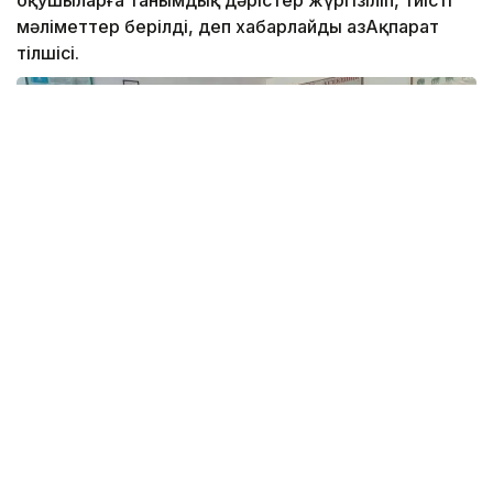
оқушыларға танымдық дәрістер жүргізіліп, тиісті
мәліметтер берілді, деп хабарлайды ҚазАқпарат
тілшісі.
Аталған шаралар Қазақстан Республикасының
Тұңғыш Президенті - Елбасы Н.Ә.Назарбаевтың
«Дін саласындағы мемлекеттік саясаттың 2017-