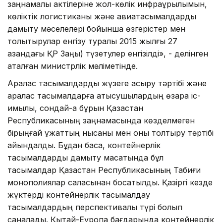
заңнамалық актілеріне жол-көлік инфрақұрылымын,
көліктік логистиканы және авиатасымалдарды
дамыту мәселелері бойынша өзгерістер мен
толықтырулар енгізу туралы 2015 жылғы 27
қазандағы ҚР Заңы) түзетулер енгізілді», - делінген
аталған министрлік мәліметінде.
Аралас тасымалдарды жүзеге асыру тәртібі және
аралас тасымалдарға қатысушылардың өзара іс-
қимылы, сондай-ақ бұрын Қазақстан
Республикасының заңнамасында көзделмеген
бірыңғай құжаттың нысаны мен оны толтыру тәртібі
айқындалды. Бұдан басқа, контейнерлік
тасымалдарды дамыту мақсатында бұл
тасымалдар Қазақстан Республикасының Табиғи
монополиялар саласынан босатылды. Қазіргі кезде
жүктерді контейнерлік тасымалдау
тасымалдардың перспективалы түрі болып
саналады. Қытай-Еуропа бағдарында контейнерлік