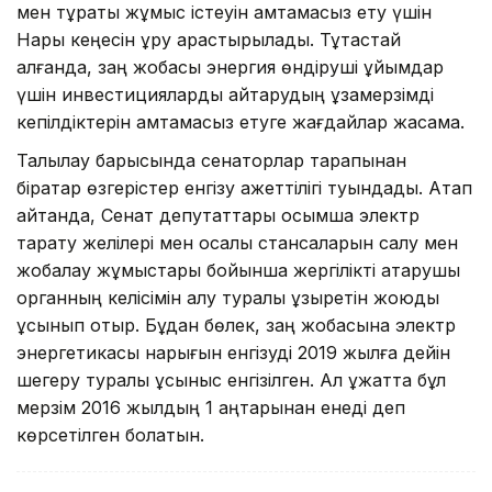
мен тұрақты жұмыс істеуін қамтамасыз ету үшін
Нарық кеңесін құру қарастырылады. Тұтастай
алғанда, заң жобасы энергия өндіруші ұйымдар
үшін инвестицияларды қайтарудың ұзақмерзімді
кепілдіктерін қамтамасыз етуге жағдайлар жасамақ.
Талқылау барысында сенаторлар тарапынан
бірқатар өзгерістер енгізу қажеттілігі туындады. Атап
айтқанда, Сенат депутаттары қосымша электр
тарату желілері мен қосалқы стансаларын салу мен
жобалау жұмыстары бойынша жергілікті атқарушы
органның келісімін алу туралы құзыретін жоюды
ұсынып отыр. Бұдан бөлек, заң жобасына электр
энергетикасы нарығын енгізуді 2019 жылға дейін
шегеру туралы ұсыныс енгізілген. Ал құжатта бұл
мерзім 2016 жылдың 1 қаңтарынан енеді деп
көрсетілген болатын.