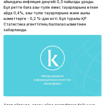
айындағы инфляция деңгейі 0,3 пайызды құрады.
Бұл ретте баға азық-түлік емес тауарларына өткен
айда 0,4%, азық-түлік тауарларына және ақылы
қызметтерге - 0,2 %-дан өсті. Бұл туралы ҚР
Статистика агенттігінің баспасөз қызметінен
хабарланды.
Атап айтқанда, өткен айда республика бойынша