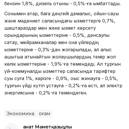
бензин 1,8%, дизель отыны - 0,5%-ға қымбаттады.
Сонымен қатар, баға деңгейі демалыс, ойын-сауық
және мәдениет саласындағы қызметтерге 0,7%,
шаштараздар мен жеке қызмет көрсету
орындарының қызметтеріне - 0,5%, денсаулық
сақтау, мейрамханалар мен қонақ үйлердің
қызметтеріне - 0,3%-дан жоғарылады, ал алыс
қашықтыққа қатынайтын жолаушылардың темір жол
көлік қызметтеріне - 1,9%-ға төмендеді. Ал тұрғын
үй-коммуналдық қызметтер саласында тарифтер
суық суға 1%, кәрізге - 0,9%, қоқыс жинауға - 0,5%,
тұрғын үйді күтіп ұстауға - 0,2%-ға өсті, ал электр
энергиясына - 0,2%-ға төмендеген.
Экономика
Қоғам
Қанат Мәметқазыұлы