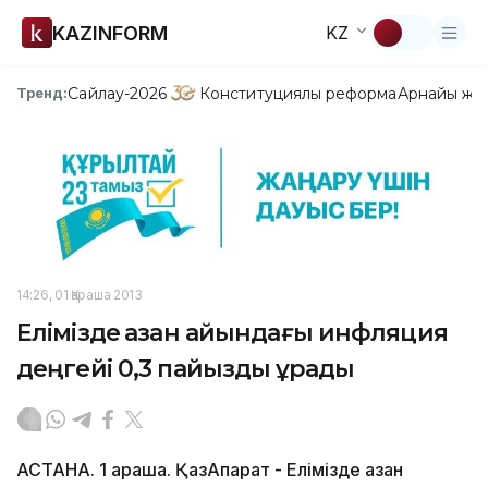
KAZINFORM
KZ
Сайлау-2026
Конституциялық реформа
Арнайы жо
Тренд:
14:26, 01 Қараша 2013
Елімізде қазан айындағы инфляция
деңгейі 0,3 пайызды құрады
АСТАНА. 1 қараша. ҚазАқпарат - Елімізде қазан