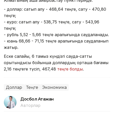
Алматының ақша айырбастау пункттерінде:
- доллар: сатып алу - 468,64 теңге, сату - 470,80
теңге;
- еуро: сатып алу - 538,75 теңге, сату - 543,96
теңге;
- рубль 5,52 - 5,66 теңге аралығында саудаланады.
- юань 68,66 - 71,15 теңге аралығында саудаланып
жатыр.
Еске салайық, 6 тамыз күндізгі сауда-саттық
қорытындысы бойынша доллардың орташа бағамы
2,16 теңгеге түсіп, 467,48
теңге болды
.
Доллар
Теңге
Экономика
Досбол Атажан
Авторлар