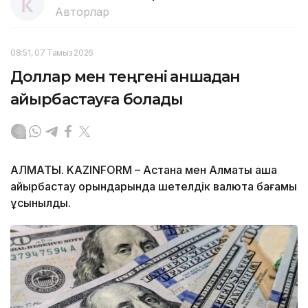
Авторлар
08:51, 07 Тамыз 2026
Доллар мен теңгені қаншадан
айырбастауға болады
АЛМАТЫ. KAZINFORM – Астана мен Алматы ақша
айырбастау орындарында шетелдік валюта бағамы
ұсынылды.