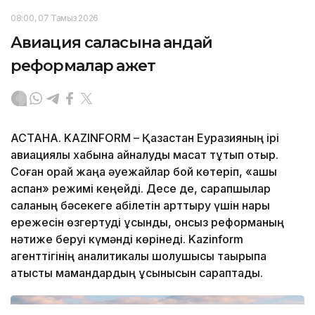
08:00, 07 Тамыз 2026
Авиация саласына қандай
реформалар қажет
АСТАНА. KAZINFORM – Қазақстан Еуразияның ірі
авиациялық хабына айналуды мақсат тұтып отыр.
Соған орай жаңа әуежайлар бой көтеріп, «ашық
аспан» режимі кеңейді. Десе де, сарапшылар
саланың бәсекеге қабілетін арттыру үшін нарық
ережесін өзгертуді ұсынды, онсыз реформаның
нәтиже беруі күмәнді көрінеді. Kazinform
агенттігінің аналитикалық шолушысы тақырыпқа
қатысты мамандардың ұсынысын сараптады.