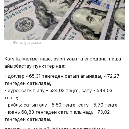
Фото: gazeta.uz
Kurs.kz мәліметінше, қазіргі уақытта елорданың ақша
айырбастау пункттерінде:
- доллар 465,31 теңгеден сатып алынады, 472,27
теңгеден сатылады;
- еуро: сатып алу - 534,03 теңге, сату - 544,03
теңге;
- рубль: сатып алу - 5,50 теңге, сату - 5,70 теңге;
- юань 68,83 теңгеден сатып алынады, 73,02
теңгеден сатылады.