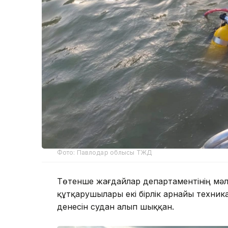
Фото: Павлодар облысы ТЖД
Төтенше жағдайлар департаментінің мәл
құтқарушылары екі бірлік арнайы техни
денесін судан алып шыққан.