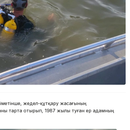
іметінше, жедел-құтқару жасағының
каны тарта отырып, 1987 жылы туған ер адамның