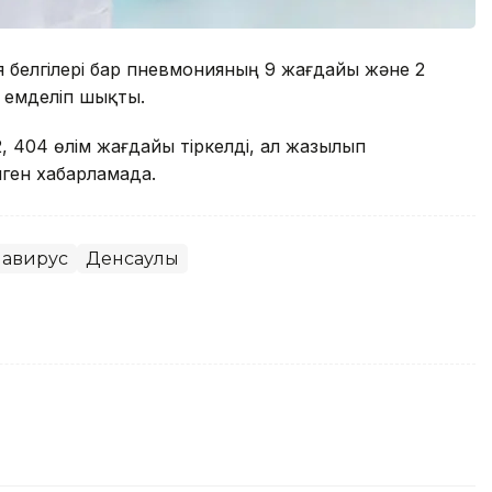
я белгілері бар пневмонияның 9 жағдайы және 2
м емделіп шықты.
, 404 өлім жағдайы тіркелді, ал жазылып
нген хабарламада.
навирус
Денсаулық