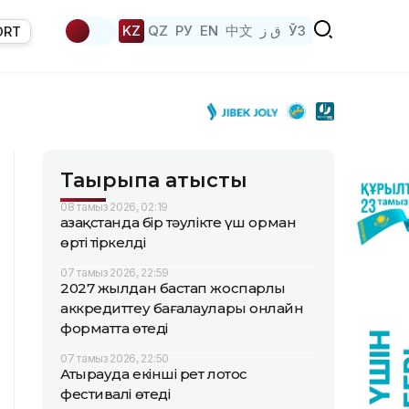
KZ
QZ
РУ
EN
中文
ق ز
ЎЗ
ORT
Тақырыпқа қатысты
08 тамыз 2026, 02:19
Қазақстанда бір тәулікте үш орман
өрті тіркелді
07 тамыз 2026, 22:59
2027 жылдан бастап жоспарлы
аккредиттеу бағалаулары онлайн
форматта өтеді
07 тамыз 2026, 22:50
Атырауда екінші рет лотос
фестивалі өтеді