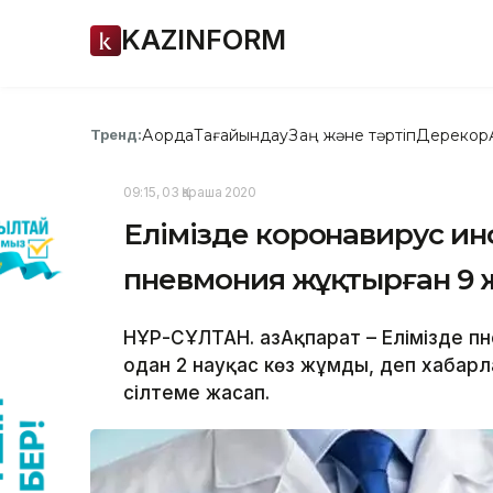
KAZINFORM
Ақорда
Тағайындау
Заң және тәртіп
Дерекқор
Тренд:
09:15, 03 Қараша 2020
Елімізде коронавирус ин
пневмония жұқтырған 9 ж
НҰР-СҰЛТАН. ҚазАқпарат – Елімізде п
одан 2 науқас көз жұмды, деп хабарла
сілтеме жасап.