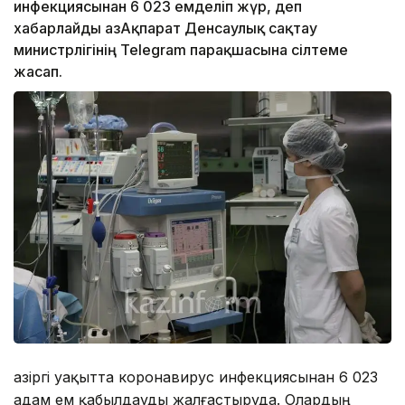
инфекциясынан 6 023 емделіп жүр, деп
хабарлайды ҚазАқпарат Денсаулық сақтау
министрлігінің Telegram парақшасына сілтеме
жасап.
Қазіргі уақытта коронавирус инфекциясынан 6 023
адам ем қабылдауды жалғастыруда. Олардың