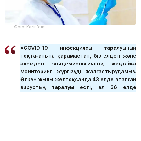
Фото: Kazinform
«COVID-19 инфекциясы таралуының
тоқтағанына қарамастан, біз елдегі және
әлемдегі эпидемиологиялық жағдайға
мониторинг жүргізуді жалғастырудамыз.
Өткен жылы желтоқсанда 43 елде аталған
вирустың таралуы өсті, ал 36 елде
төмендеу байқалады. Елімізде
коронавирус бойынша эпидемиологиялық
жағдай тұрақты. Өткен жылдың екінші
жартыжылдығында ай сайын 100-ден 400-
ге дейін жағдай тіркелді. Бұл коронавирус
инфекциясы жыл бойы таралады деген