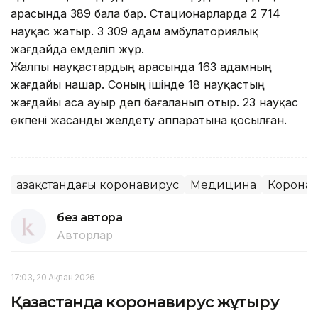
арасында 389 бала бар. Стационарларда 2 714
науқас жатыр. 3 309 адам амбулаториялық
жағдайда емделіп жүр.
Жалпы науқастардың арасында 163 адамның
жағдайы нашар. Соның ішінде 18 науқастың
жағдайы аса ауыр деп бағаланып отыр. 23 науқас
өкпені жасанды желдету аппаратына қосылған.
Қазақстандағы коронавирус
Медицина
Корона
без автора
Авторлар
17:03, 20 Ақпан 2026
Қазақстанда коронавирус жұқтыру