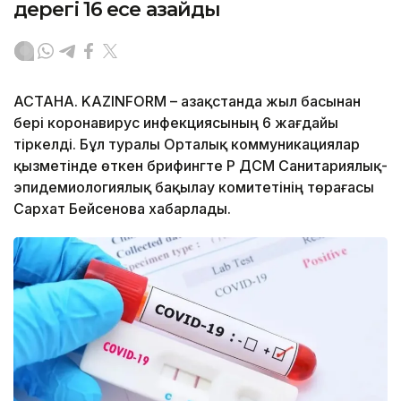
дерегі 16 есе азайды
АСТАНА. KAZINFORM – Қазақстанда жыл басынан
бері коронавирус инфекциясының 6 жағдайы
тіркелді. Бұл туралы Орталық коммуникациялар
қызметінде өткен брифингте ҚР ДСМ Санитариялық-
эпидемиологиялық бақылау комитетінің төрағасы
Сархат Бейсенова хабарлады.