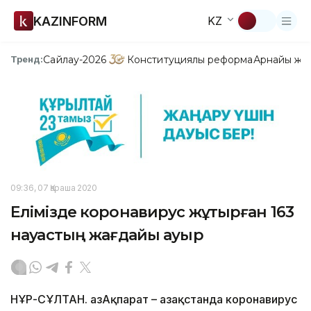
KAZINFORM
KZ
Сайлау-2026
Конституциялық реформа
Арнайы жо
Тренд:
09:36, 07 Қараша 2020
Елімізде коронавирус жұқтырған 163
науқастың жағдайы ауыр
НҰР-СҰЛТАН. ҚазАқпарат – Қазақстанда коронавирус