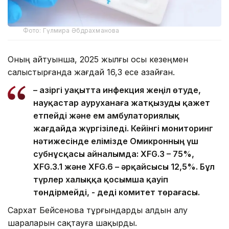
Фото: Гүлмира Әбдрахманова
Оның айтуынша, 2025 жылғы осы кезеңмен
салыстырғанда жағдай 16,3 есе азайған.
– Қазіргі уақытта инфекция жеңіл өтуде,
науқастар ауруханаға жатқызуды қажет
етпейді және ем амбулаториялық
жағдайда жүргізіледі. Кейінгі мониторинг
нәтижесінде елімізде Омикронның үш
субнұсқасы айналымда: XFG.3 – 75%,
XFG.3.1 және XFG.6 – әрқайсысы 12,5%. Бұл
түрлер халыққа қосымша қауіп
төндірмейді, - деді комитет төрағасы.
Сархат Бейсенова тұрғындарды алдын алу
шараларын сақтауға шақырды.