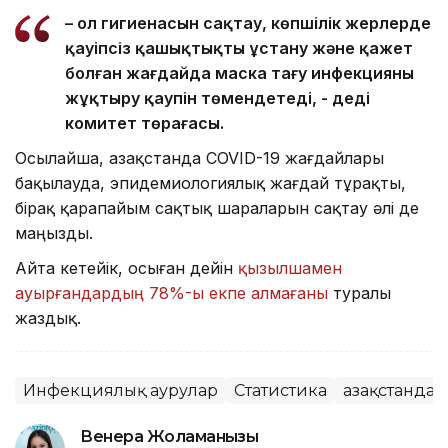
– Қол гигиенасын сақтау, көпшілік жерлерде
қауіпсіз қашықтықты ұстану және қажет
болған жағдайда маска тағу инфекцияны
жұқтыру қаупін төмендетеді, - деді
комитет төрағасы.
Осылайша, Қазақстанда COVID-19 жағдайлары
бақылауда, эпидемиологиялық жағдай тұрақты,
бірақ қарапайым сақтық шараларын сақтау әлі де
маңызды.
Айта кетейік, осыған дейін
қызылшамен
ауырғандардың 78%-ы екпе алмағаны
туралы
жаздық.
Инфекциялық аурулар
Статистика
Қазақстанда
Венера Жоламанқызы