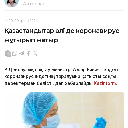
Авторлар
14:29, 09 Қаңтар 2024
Қазақстандықтар әлі де коронавирус
жұқтырып жатыр
ҚР Денсаулық сақтау министрі Ажар Ғиният елдегі
коронавирус індетінің таралуына қатысты соңғы
деректермен бөлісті, деп хабарлайды
Кazinform.