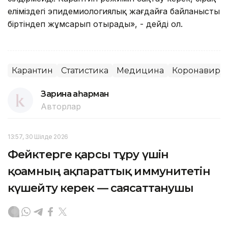
еліміздегі эпидемиологиялық жағдайға байланысты
біртіндеп жұмсарып отырады», - дейді ол.
Карантин
Статистика
Медицина
Коронавиру
Зарина Қаһарман
Авторлар
13:57, 30 Шілде 2026
Фейктерге қарсы тұру үшін
қоғамның ақпараттық иммунитетін
күшейту керек — саясаттанушы