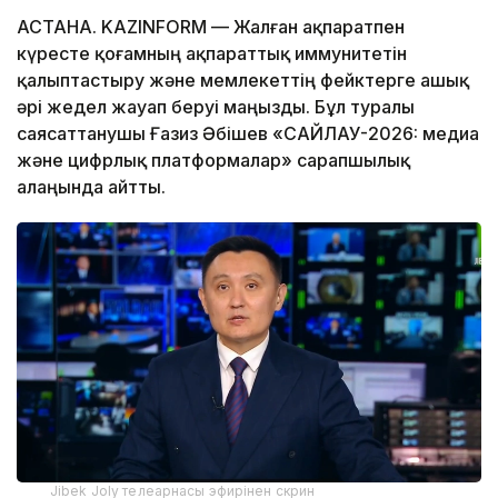
АСТАНА. KAZINFORM — Жалған ақпаратпен
күресте қоғамның ақпараттық иммунитетін
қалыптастыру және мемлекеттің фейктерге ашық
әрі жедел жауап беруі маңызды. Бұл туралы
саясаттанушы Ғазиз Әбішев «САЙЛАУ-2026: медиа
және цифрлық платформалар» сарапшылық
алаңында айтты.
Jibek Joly телеарнасы эфирінен скрин