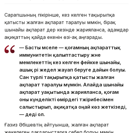
Сарапшының пікірінше, кез келген тақырыпқа
қатысты жалған ақпарат таралуы мүмкін, бірақ
шынайы ақпарат дер кезінде жарияланса, адамдар
ақиқаттың қайда екенін өзі-ақ аңғарады.
— Басты мәселе — қоғамның ақпараттық
иммунитетін қалыптастыру және
мемлекеттің кез келген фейкке шынайы,
ашық әрі жедел жауап беруге дайын болуы.
Сан түрлі тақырыпқа қатысты жалған
ақпарат таралуы мүмкін. Алайда шынайы
ақпарат уақытында жарияланса, қоғам
оны күнделікті өмірдегі тәжірибесімен
салыстырып, ақиқатқа оңай көз жеткізеді,
— деді ол.
Ғазиз Әбішевтің айтуынша, жалған ақпарат
жекелеген дағдарыстарға себеп болуы мүмкін.