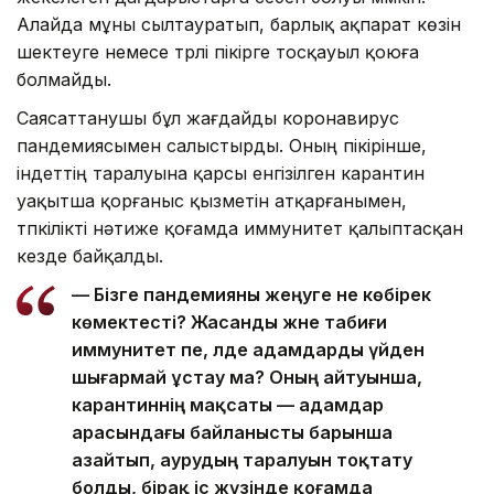
Алайда мұны сылтауратып, барлық ақпарат көзін
шектеуге немесе түрлі пікірге тосқауыл қоюға
болмайды.
Саясаттанушы бұл жағдайды коронавирус
пандемиясымен салыстырды. Оның пікірінше,
індеттің таралуына қарсы енгізілген карантин
уақытша қорғаныс қызметін атқарғанымен,
түпкілікті нәтиже қоғамда иммунитет қалыптасқан
кезде байқалды.
— Бізге пандемияны жеңуге не көбірек
көмектесті? Жасанды және табиғи
иммунитет пе, әлде адамдарды үйден
шығармай ұстау ма? Оның айтуынша,
карантиннің мақсаты — адамдар
арасындағы байланысты барынша
азайтып, аурудың таралуын тоқтату
болды, бірақ іс жүзінде қоғамда