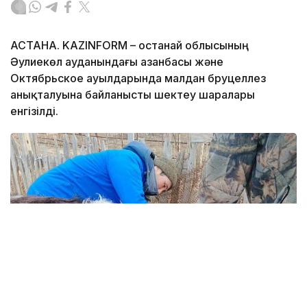
АСТАНА. KAZINFORM – Қостанай облысының
Әулиекөл ауданындағы Қазанбасы және
Октябрьское ауылдарында малдан бруцеллез
анықталуына байланысты шектеу шаралары
енгізілді.