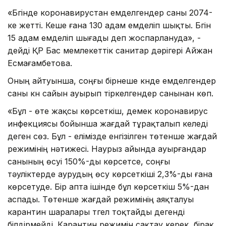
«Бүгінде коронавирустан емделгендер саны 2074-
ке жетті. Кеше ғана 130 адам емделіп шықты. Бүгін
15 адам емделіп шығады деп жоспарлануда», -
дейді ҚР Бас мемлекеттік санитар дәрігері Айжан
Есмағамбетова.
Оның айтуынша, соңғы бірнеше күнде емделгендер
саны күн сайын ауырып тіркелгендер санынан көп.
«Бұл - өте жақсы көрсеткіш, демек коронавирус
инфекциясы бойынша жағдай тұрақталып келеді
деген сөз. Бұл - елімізде енгізілген төтенше жағдай
режимінің нәтижесі. Наурыз айында ауырғандар
санының өсуі 150%-ды көрсетсе, соңғы
тәуліктерде аурудың өсу көрсеткіші 2,3%-ды ғана
көрсетуде. Бір апта ішінде бұл көрсеткіш 5%-дан
аспады. Төтенше жағдай режимінің аяқталуы
карантин шаралары түгел тоқтайды дегенді
білдірмейді. Карантин режимін сақтау керек, бірақ