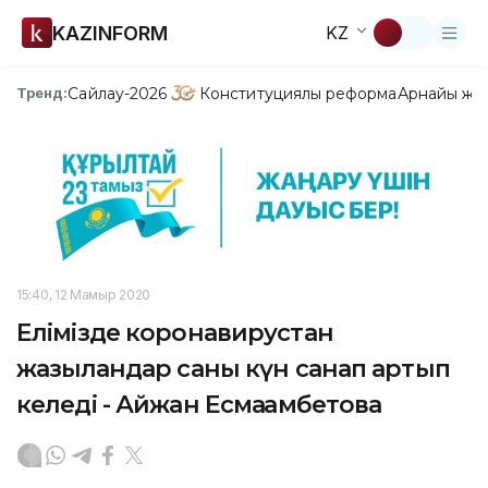
KAZINFORM
KZ
Сайлау-2026
Конституциялық реформа
Арнайы жо
Тренд:
15:40, 12 Мамыр 2020
Елімізде коронавирустан
жазылғандар саны күн санап артып
келеді - Айжан Есмағамбетова