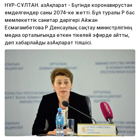
НҰР-СҰЛТАН. ҚазАқпарат - Бүгінде коронавирустан
емделгендер саны 2074-ке жетті. Бұл туралы ҚР бас
мемлекеттік санитар дәрігері Айжан
Есмағамбетова ҚР Денсаулық сақтау министрлігінің
медиа орталығында өткен тікелей эфирде айтты,
деп хабарлайды ҚазАқпарат тілшісі.