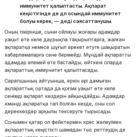
иммунитет қалыптасты. Ақпарат
кеңістігінде де дәл осындай иммунитет
болуы керек, — деді саясаттанушы.
Оның пікірінше, сыни ойлауы жоғары адамдар
уақыт өте келе даурықпа тақырыптарға, жалған
ақпаратқа немесе шұғыл әрекет етуге шақыратын
хабарламаларға сене бермейді. Мұндай ақпаратты
адамдар елемей өте бастайды, өйткені оларда
ақпараттық иммунитет қалыптасады.
Сарапшының айтуынша, еркін әрі дамыған
ақпараттық ортада да қоғам уақыт өте келе
сенімді ақпарат көздерін айқындайды. Адамдар
күмәнді ақпаратқа тап болған кезде, оны сол
дереккөздер арқылы тексеруге тырысады.
Сонымен қатар ол фейктермен күрес желеуімен
ақпараттық кеңістікті шамадан тыс реттеудің де