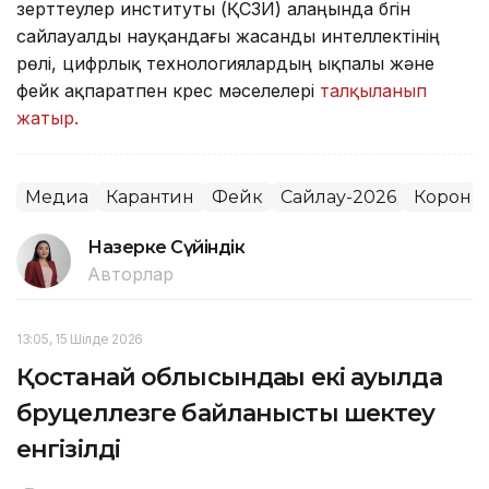
зерттеулер институты (ҚСЗИ) алаңында бүгін
сайлауалды науқандағы жасанды интеллектінің
рөлі, цифрлық технологиялардың ықпалы және
фейк ақпаратпен күрес мәселелері
талқыланып
жатыр.
Медиа
Карантин
Фейк
Сайлау-2026
Корона
Назерке Сүйіндік
Авторлар
13:05, 15 Шілде 2026
Қостанай облысындағы екі ауылда
бруцеллезге байланысты шектеу
енгізілді