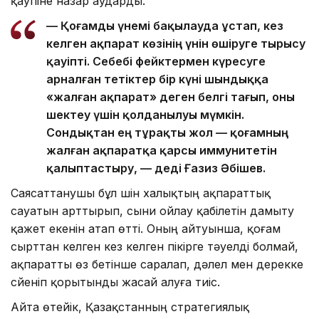
қаупіне назар аударды.
— Қоғамды үнемі бақылауда ұстап, кез
келген ақпарат көзінің үнін өшіруге тырысу
қауіпті. Себебі фейктермен күресуге
арналған тетіктер бір күні шындыққа
«жалған ақпарат» деген белгі тағып, оны
шектеу үшін қолданылуы мүмкін.
Сондықтан ең тұрақты жол — қоғамның
жалған ақпаратқа қарсы иммунитетін
қалыптастыру, — деді Ғазиз Әбішев.
Саясаттанушы бұл үшін халықтың ақпараттық
сауатын арттырып, сыни ойлау қабілетін дамыту
қажет екенін атап өтті. Оның айтуынша, қоғам
сырттан келген кез келген пікірге тәуелді болмай,
ақпаратты өз бетінше саралап, дәлел мен дерекке
сүйеніп қорытынды жасай алуға тиіс.
Айта өтейік, Қазақстанның стратегиялық