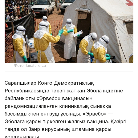
Фото: lanature.ca
Сарапшылар Конго Демократиялық
Республикасында тарап жатқан Эбола індетіне
байланысты «Эрвебо» вакцинасын
рандомизацияланған клиникалық сынаққа
басымдықпен енгізуді ұсынды. «Эрвебо» —
Эболаға қарсы тіркелген жалғыз вакцина. Қазіргі
таңда ол Заир вирусының штамына қарсы
қолданылады.