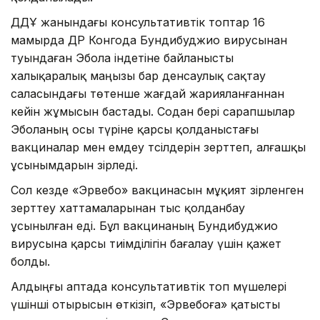
ДДҰ жанындағы консультативтік топтар 16
мамырда ДР Конгода Бундибуджио вирусынан
туындаған Эбола індетіне байланысты
халықаралық маңызы бар денсаулық сақтау
саласындағы төтенше жағдай жарияланғаннан
кейін жұмысын бастады. Содан бері сарапшылар
Эболаның осы түріне қарсы қолданыстағы
вакциналар мен емдеу тәсілдерін зерттеп, алғашқы
ұсынымдарын әзірледі.
Сол кезде «Эрвебо» вакцинасын мұқият әзірленген
зерттеу хаттамаларынан тыс қолданбау
ұсынылған еді. Бұл вакцинаның Бундибуджио
вирусына қарсы тиімділігін бағалау үшін қажет
болды.
Алдыңғы аптада консультативтік топ мүшелері
үшінші отырысын өткізіп, «Эрвебоға» қатысты