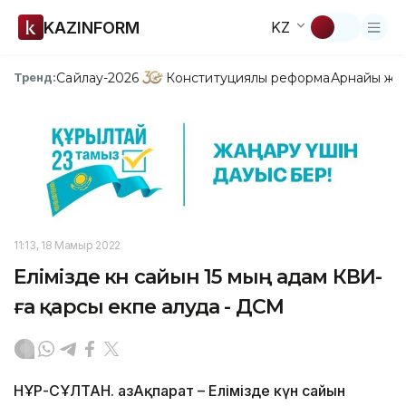
KAZINFORM
KZ
Сайлау-2026
Конституциялық реформа
Арнайы жо
Тренд:
11:13, 18 Мамыр 2022
Елімізде күн сайын 15 мың адам КВИ-
ға қарсы екпе алуда - ДСМ
НҰР-СҰЛТАН. ҚазАқпарат – Елімізде күн сайын