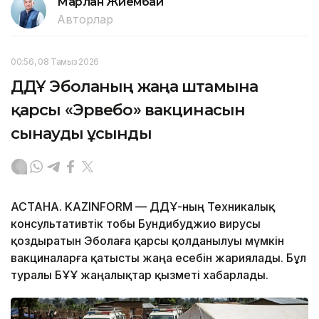
Марлан Жиембай
Авторлар
00:56, 08 Тамыз 2026
ДДҰ Эболаның жаңа штамына
қарсы «Эрвебо» вакцинасын
сынауды ұсынды
АСТАНА. KAZINFORM — ДДҰ-ның Техникалық
консультативтік тобы Бундибуджио вирусы
қоздыратын Эболаға қарсы қолданылуы мүмкін
вакциналарға қатысты жаңа есебін жариялады. Бұл
туралы БҰҰ жаңалықтар қызметі хабарлады.