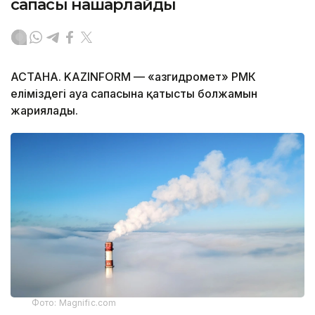
сапасы нашарлайды
АСТАНА. KAZINFORM — «Қазгидромет» РМК
еліміздегі ауа сапасына қатысты болжамын
жариялады.
Фото: Magnific.com