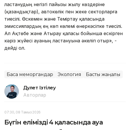
ластанудың негізгі пайызы жылу көздеріне
(қазандықтар), автокөлік пен жеке секторларға
тиесілі. Өскемен және Теміртау қаласында
эмиссиялардың ең көп көлемі өнеркәсіпке тиесілі.
Ал Ақтөбе және Атырау қаласы бойынша ескірген
кәріз жүйесі ауаның ластануына әкеліп отыр», -
дейді ол.
Басқа меморгандар
Экология
Басты жаңалық
Дәулет Ізтілеу
Авторлар
07:30, 08 Тамыз 2026
Бүгін еліміздің 4 қаласында ауа