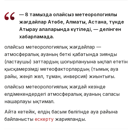
— 8 тамызда қолайсыз метеорологиялық
жағдайлар Ақтөбе, Алматы, Астана, түнде
Атырау қалаларында күтіледі, — делінген
хабарламада.
Қолайсыз метеорологиялық жағдайлар —
атмосфералық ауаның беткі қабатында зиянды
(ластаушы) заттардың шоғырлануына ықпал ететін
қысқамерзімді метеофакторлардың (тымық ауа
райы, жеңіл жел, тұман, инверсия) жиынтығы.
Қолайсыз метеорологиялық жағдай кезінде
елдімекендердегі атмосфералық ауаның сапасы
нашарлауы ықтимал.
Айта кетейік, елдің басым бөлігінде ауа райына
байланысты
ескерту
жарияланды.