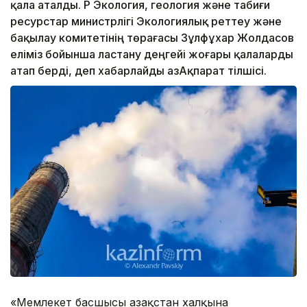
қала аталды. ҚР Экология, геология және табиғи
ресурстар министрлігі Экологиялық реттеу және
бақылау комитетінің төрағасы Зұлфұхар Жолдасов
еліміз бойынша ластану деңгейі жоғары қалаларды
атап берді, деп хабарлайды ҚазАқпарат тілшісі.
«Мемлекет басшысы Қазақстан халқына