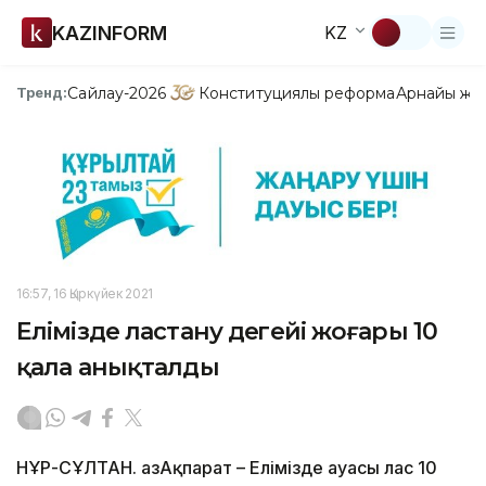
KAZINFORM
KZ
Сайлау-2026
Конституциялық реформа
Арнайы жо
Тренд:
16:57, 16 Қыркүйек 2021
Елімізде ластану деңгейі жоғары 10
қала анықталды
НҰР-СҰЛТАН. ҚазАқпарат – Елімізде ауасы лас 10