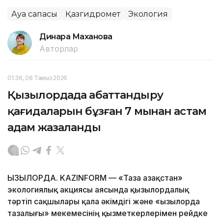
Ауа сапасы
Қазгидромет
Экология
Динара Маханова
Авторлар
01:36, 08 Тамыз 2026
Қызылордада абаттандыру
қағидаларын бұзған 7 мыңнан астам
адам жазаланды
ҚЫЗЫЛОРДА. KAZINFORM — «Таза Қазақстан»
экологиялық акциясы аясында қызылордалық
тәртіп сақшылары қала әкімдігі және «Қызылорда
тазалығы» мекемесінің қызметкерлерімен рейдке