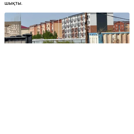
шықты.
Фото: Қызылорда әкімдігі
Тексеру барысында кейбір кәсіпкерлік
нысандарында абаттандыру және тазалық
талаптарының сақталмағаны анықталды. Осыған
байланысты учаскелік полиция инспекторлары