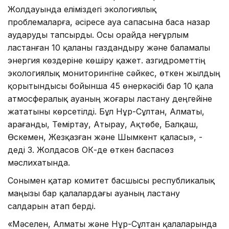
Жолдауында еліміздегі экологиялық
проблемаларға, әсіресе ауа сапасына баса назар
аударуды тапсырды. Осы орайда неғұрлым
ластанған 10 қаланы газдандыру және баламалы
энергия көздеріне көшіру қажет. Қазгидрометтің
экологиялық мониторингіне сәйкес, өткен жылдың
қорытындысы бойынша 45 өнеркәсібі бар 10 қала
атмосфералық ауаның жоғары ластану деңгейіне
жататыны көрсетілді. Бұл Нұр-Сұлтан, Алматы,
Қарағанды, Теміртау, Атырау, Ақтөбе, Балқаш,
Өскемен, Жезқазған және Шымкент қаласы», -
деді З. Жолдасов ОКҚ-де өткен баспасөз
мәслихатында.
Сонымен қатар комитет басшысы республикалық
маңызы бар қалалардағы ауаның ластану
салдарын атап берді.
«Мәселен, Алматы және Нұр-Сұлтан қалаларында