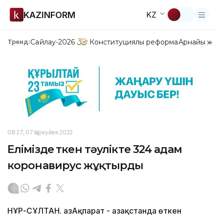
KAZINFORM
KZ
Сайлау-2026
Конституциялық реформа
Арнайы жо
Тренд:
08:27, 07 Қыркүйек 2022
Елімізде өткен тәулікте 324 адам
коронавирус жұқтырды
НҰР-СҰЛТАН. ҚазАқпарат - Қазақстанда өткен