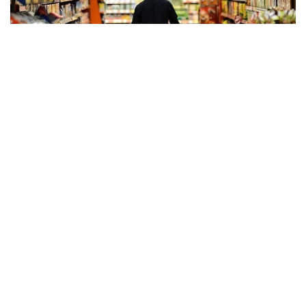
Фото: Anadolu ajansı
Түркия статистика институты (TÜİK) шілде
айындағы инфляция туралы деректерді
жариялады. Есепке сәйкес, тұтыну бағалары
маусым айымен салыстырғанда 1,78%-ға өсті, ал
жылдық инфляция 31,75%-ға дейін төмендеді.
Жылдық бағаның ең үлкен өсімі тұрғын үй,
коммуналдық қызметтер және энергия
тасымалдаушылары (40,32%), азық-түлік және
алкогольсіз сусындар (37,53%) және көлік (30,83%)