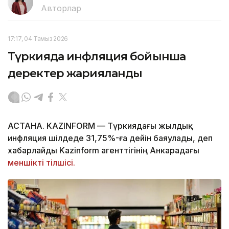
Авторлар
17:17, 04 Тамыз 2026
Түркияда инфляция бойынша
деректер жарияланды
АСТАНА. KAZINFORM — Түркиядағы жылдық
инфляция шілдеде 31,75%-ға дейін баяулады, деп
хабарлайды Kazinform агенттігінің Анкарадағы
меншікті тілшісі.