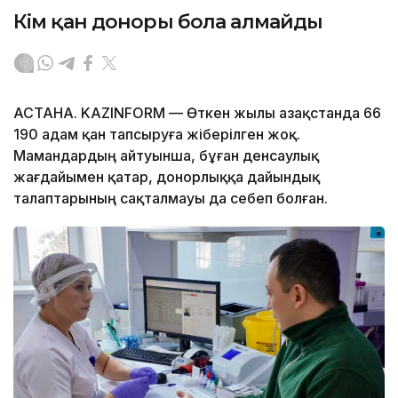
Кім қан доноры бола алмайды
АСТАНА. KAZINFORM — Өткен жылы Қазақстанда 66
190 адам қан тапсыруға жіберілген жоқ.
Мамандардың айтуынша, бұған денсаулық
жағдайымен қатар, донорлыққа дайындық
талаптарының сақталмауы да себеп болған.