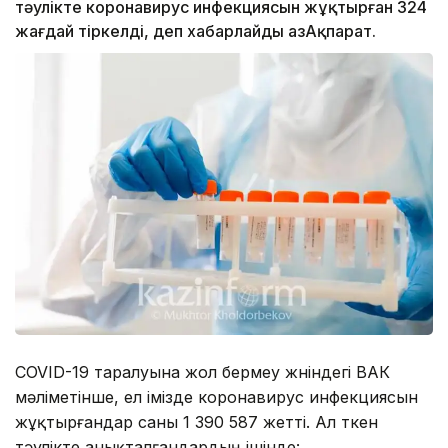
тәулікте коронавирус инфекциясын жұқтырған 324
жағдай тіркелді, деп хабарлайды ҚазАқпарат.
COVID-19 таралуына жол бермеу жөніндегі ВАК
мәліметінше, ел імізде коронавирус инфекциясын
жұқтырғандар саны 1 390 587 жетті. Ал өткен
тәулікте анықталғандардың ішінде: