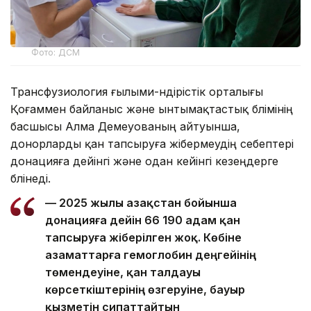
Фото: ДСМ
Трансфузиология ғылыми-өндірістік орталығы
Қоғаммен байланыс және ынтымақтастық бөлімінің
басшысы Алма Демеуованың айтуынша,
донорларды қан тапсыруға жібермеудің себептері
донацияға дейінгі және одан кейінгі кезеңдерге
бөлінеді.
— 2025 жылы Қазақстан бойынша
донацияға дейін 66 190 адам қан
тапсыруға жіберілген жоқ. Көбіне
азаматтарға гемоглобин деңгейінің
төмендеуіне, қан талдауы
көрсеткіштерінің өзгеруіне, бауыр
қызметін сипаттайтын