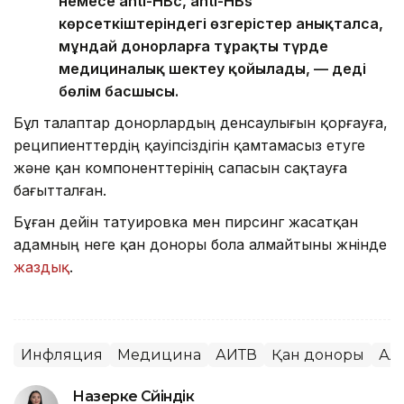
немесе anti-HBc, anti-HBs
көрсеткіштеріндегі өзгерістер анықталса,
мұндай донорларға тұрақты түрде
медициналық шектеу қойылады, — деді
бөлім басшысы.
Бұл талаптар донорлардың денсаулығын қорғауға,
реципиенттердің қауіпсіздігін қамтамасыз етуге
және қан компоненттерінің сапасын сақтауға
бағытталған.
Бұған дейін татуировка мен пирсинг жасатқан
адамның неге қан доноры бола алмайтыны жөнінде
жаздық
.
Инфляция
Медицина
АИТВ
Қан доноры
Ал
Назерке Сүйіндік