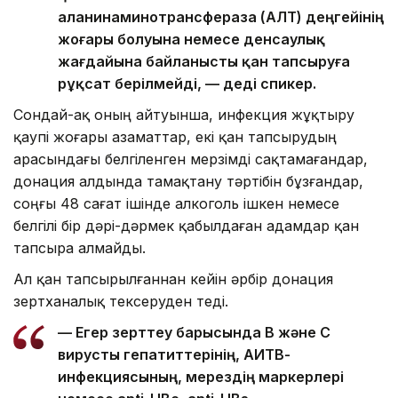
аланинаминотрансфераза (АЛТ) деңгейінің
жоғары болуына немесе денсаулық
жағдайына байланысты қан тапсыруға
рұқсат берілмейді, — деді спикер.
Сондай-ақ оның айтуынша, инфекция жұқтыру
қаупі жоғары азаматтар, екі қан тапсырудың
арасындағы белгіленген мерзімді сақтамағандар,
донация алдында тамақтану тәртібін бұзғандар,
соңғы 48 сағат ішінде алкоголь ішкен немесе
белгілі бір дәрі-дәрмек қабылдаған адамдар қан
тапсыра алмайды.
Ал қан тапсырылғаннан кейін әрбір донация
зертханалық тексеруден өтеді.
— Егер зерттеу барысында В және С
вирусты гепатиттерінің, АИТВ-
инфекциясының, мерездің маркерлері