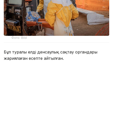
Фото: Bild
Бұл туралы елдің денсаулық сақтау органдары
жариялаған есепте айтылған.
Мәліметке сәйкес, 694 науқас оқшауланған немесе
ауруханада ем қабылдап жатыр. Ал 793 адам
аурудан айыққан.
Халықаралық медициналық гуманитарлық ұйым
«Шекарасыз дәрігерлер» сәрсенбі күні Конгоның
шығысындағы Эбола індетінің өршіп жатқанын
ескертті.