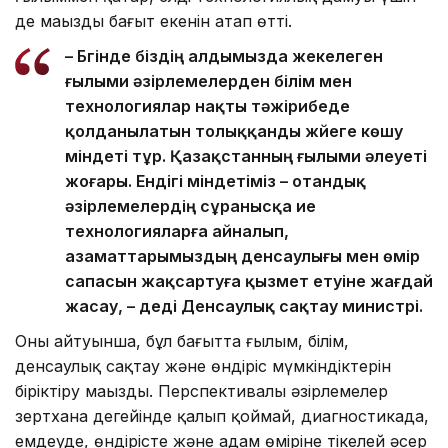
де маңызды бағыт екенін атап өтті.
– Бүгінде біздің алдымызда жекелеген
ғылыми әзірлемелерден білім мен
технологиялар нақты тәжірибеде
қолданылатын толыққанды жүйеге көшу
міндеті тұр. Қазақстанның ғылыми әлеуеті
жоғары. Ендігі міндетіміз – отандық
әзірлемелердің сұранысқа ие
технологияларға айналып,
азаматтарымыздың денсаулығы мен өмір
сапасын жақсартуға қызмет етуіне жағдай
жасау, – деді Денсаулық сақтау министрі.
Оның айтуынша, бұл бағытта ғылым, білім,
денсаулық сақтау және өндіріс мүмкіндіктерін
біріктіру маңызды. Перспективалы әзірлемелер
зертхана деңгейінде қалып қоймай, диагностикада,
емдеуде, өндірісте және адам өміріне тікелей әсер