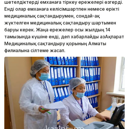
шетелдіктерді емханаға тіркеу ережелері өзгерді.
Енді олар емханаға келісімшартпен немесе ерікті
медициналық сақтандырумен, сондай-ақ
жүктелген медициналық сақтандыру шартымен
баруы керек. Жаңа ережелер осы жылдың 14
тамызында күшіне енді, деп хабарлайды ҚазАқпарат
Медициналық сақтандыру қорының Алматы
филиалына сілтеме жасап.