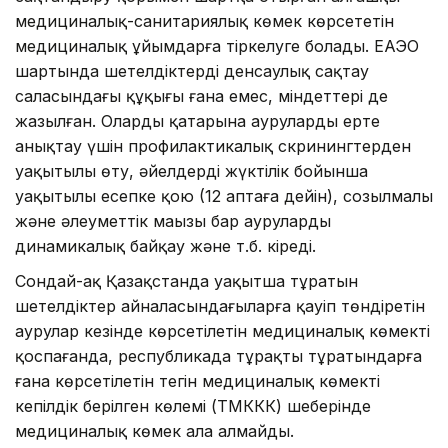
медициналық-санитариялық көмек көрсететін
медициналық ұйымдарға тіркелуге болады. ЕАЭО
шартында шетелдіктердің денсаулық сақтау
саласындағы құқығы ғана емес, міндеттері де
жазылған. Олардың қатарына ауруларды ерте
анықтау үшін профилактикалық скринингтерден
уақытылы өту, әйелдерді жүктілік бойынша
уақытылы есепке қою (12 аптаға дейін), созылмалы
және әлеуметтік маңызы бар ауруларды
динамикалық байқау және т.б. кіреді.
Сондай-ақ Қазақстанда уақытша тұратын
шетелдіктер айналасындағыларға қауіп төндіретін
аурулар кезінде көрсетілетін медициналық көмекті
қоспағанда, республикада тұрақты тұратындарға
ғана көрсетілетін тегін медициналық көмектің
кепілдік берілген көлемі (ТМККК) шеңберінде
медициналық көмек ала алмайды.