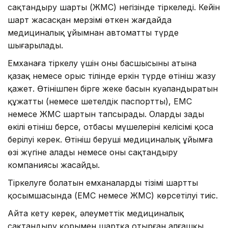
сақтандыру шарты (ЖМС) негізінде тіркеледі. Кейін
шарт жасасқан мерзімі өткен жағдайда
медициналық ұйымнан автоматты түрде
шығарылады.
Емханаға тіркелу үшін оның басшысының атына
қазақ немесе орыс тілінде еркін түрде өтініш жазу
қажет. Өтінішпен бірге жеке басын куәландыратын
құжатты (немесе шетелдік паспортты), ЕМС
немесе ЖМС шартын тапсырады. Олардың заңды
өкілі өтініш берсе, отбасы мүшелерінің келісімі қоса
берілуі керек. Өтініш беруші медициналық ұйымға
өзі жүгіне алады немесе оны сақтандыру
компаниясы жасайды.
Тіркелуге болатын емханалардың тізімі шарттың
қосымшасында (ЕМС немесе ЖМС) көрсетілуі тиіс.
Айта кету керек, әлеуметтік медициналық
сақтандыру қорымен шартқа отырған алғашқы