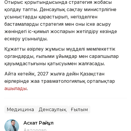
Отырыс қорытындысында стратегия жобасы
қолдау тапты. Денсаулық сақтау министрлігіне
ұсыныстарды қарастырып, негізделген
бастамаларды стратегия мен оны іске асыру
жөніндегі іс-қимыл жоспарын жетілдіру кезінде
ескеру ұсынылды.
Құжатты әзірлеу жұмысы мүдделі мемлекеттік
органдардың, ғылыми ұйымдар мен сарапшылар
қауымдастығының қатысуымен жалғасады.
Айта кетейік, 2027 жылға дейін Қазақстан
өңірлерінде жаңа травматологиялық орталықтар
ашылады
.
Медицина
Денсаулық
Ғылым
Асхат Райқұл
Авторлар