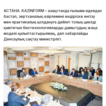
АСТАНА. KAZINFORM – Қазақстанда ғылыми идеядан
бастап, зертханалық әзірлемені өндіріске енгізу
мен практикалық қолдануға дейінгі толық циклді
қамтитын биотехнологияларды дамытудың жаңа
моделі қалыптастырылмақ, деп хабарлайды
Денсаулық сақтау министрлігі.