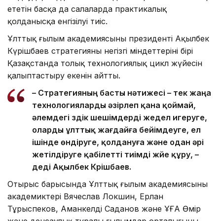
ететін басқа да салаларда практикалық
қолданысқа енгізілуі тиіс.
Ұлттық ғылым академиясының президенті Ақылбек
Күрішбаев стратегияның негізгі міндеттерінің бірі
Қазақстанда толық технологиялық цикл жүйесін
қалыптастыру екенін айтты.
– Стратегияның басты нәтижесі – тек жаңа
технологияларды әзірлеп қана қоймай,
әлемдегі үздік шешімдерді жедел игеруге,
оларды ұлттық жағдайға бейімдеуге, ел
ішінде өндіруге, қолдануға және одан әрі
жетілдіруге қабілетті тиімді жүйе құру, –
деді Ақылбек Күрішбаев.
Отырыс барысында Ұлттық ғылым академиясының
академиктері Вячеслав Локшин, Ерлан
Тұрыспеков, Аманкелді Саданов және ҰҒА Өмір
және денсаулық туралы ғылымдар орталығының