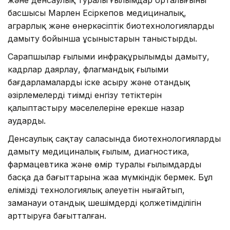
басшысы Марлен Есіркепов медициналық,
аграрлық және өнеркәсіптік биотехнологияларды
дамыту бойынша ұсыныстарын таныстырды.
Сарапшылар ғылыми инфрақұрылымды дамыту,
кадрлар даярлау, флагмандық ғылыми
бағдарламаларды іске асыру және отандық
әзірлемелерді тиімді енгізу тетіктерін
қалыптастыру мәселелеріне ерекше назар
аударды.
Денсаулық сақтау саласында биотехнологияларды
дамыту медициналық ғылым, диагностика,
фармацевтика және өмір туралы ғылымдардың
басқа да бағыттарына жаңа мүмкіндік бермек. Бұл
еліміздің технологиялық әлеуетін нығайтып,
заманауи отандық шешімдердің қолжетімділігін
арттыруға бағытталған.