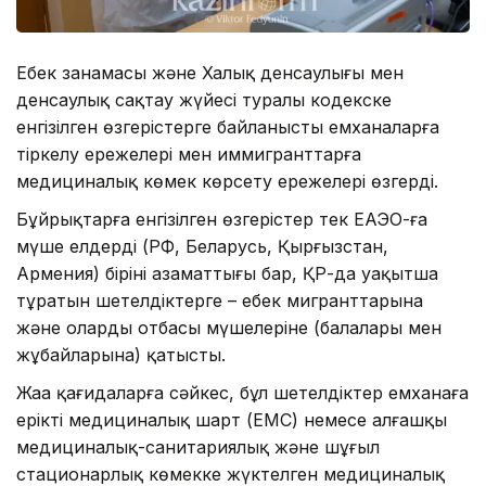
Еңбек заңнамасы және Халық денсаулығы мен
денсаулық сақтау жүйесі туралы кодекске
енгізілген өзгерістерге байланысты емханаларға
тіркелу ережелері мен иммигранттарға
медициналық көмек көрсету ережелері өзгерді.
Бұйрықтарға енгізілген өзгерістер тек ЕАЭО-ға
мүше елдердің (РФ, Беларусь, Қырғызстан,
Армения) бірінің азаматтығы бар, ҚР-да уақытша
тұратын шетелдіктерге – еңбек мигранттарына
және олардың отбасы мүшелеріне (балалары мен
жұбайларына) қатысты.
Жаңа қағидаларға сәйкес, бұл шетелдіктер емханаға
ерікті медициналық шарт (ЕМС) немесе алғашқы
медициналық-санитариялық және шұғыл
стационарлық көмекке жүктелген медициналық