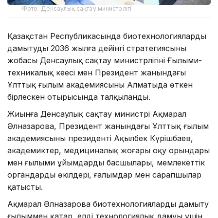
Фото: Денсаулық сақтау министрлігі
Қазақстан Республикасында биотехнологияларды
дамытудың 2036 жылға дейінгі стратегиясының
жобасы Денсаулық сақтау министрлігінің Ғылыми-
техникалық кеңесі мен Президент жанындағы
Ұлттық ғылым академиясының Алматыда өткен
бірлескен отырысында талқыланды.
Жиынға Денсаулық сақтау министрі Ақмарал
Әлназарова, Президент жанындағы Ұлттық ғылым
академиясының президенті Ақылбек Күрішбаев,
академиктер, медициналық жоғары оқу орындары
мен ғылыми ұйымдардың басшылары, мемлекеттік
органдардың өкілдері, ғалымдар мен сарапшылар
қатысты.
Ақмарал Әлназарова биотехнологияларды дамыту
ғылыммен қатар, елдің технологиялық дамуы үшін