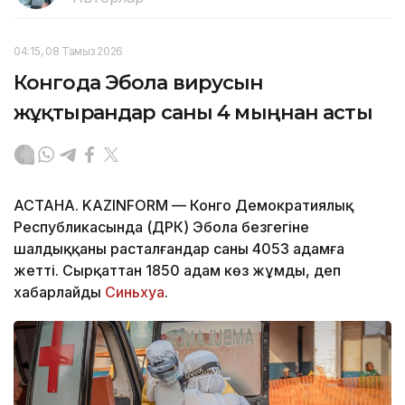
04:15, 08 Тамыз 2026
Конгода Эбола вирусын
жұқтырғандар саны 4 мыңнан асты
АСТАНА. KAZINFORM — Конго Демократиялық
Республикасында (ДРК) Эбола безгегіне
шалдыққаны расталғандар саны 4053 адамға
жетті. Сырқаттан 1850 адам көз жұмды, деп
хабарлайды
Синьхуа
.