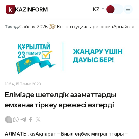
KAZINFORM
KZ
Сайлау-2026
Конституциялық реформа
Арнайы жо
Тренд:
13:54, 15 Тамыз 2023
Елімізде шетелдік азаматтарды
емханаға тіркеу ережесі өзгерді
АЛМАТЫ. ҚазАқпарат – Биыл еңбек мигранттары –