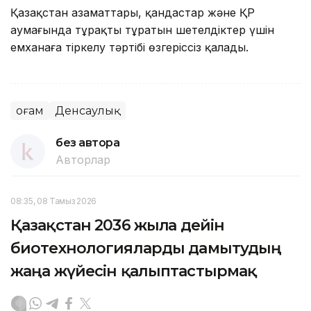
Қазақстан азаматтары, қандастар және ҚР
аумағында тұрақты тұратын шетелдіктер үшін
емханаға тіркелу тәртібі өзгеріссіз қалады.
Қоғам
Денсаулық
без автора
Авторлар
08:35, 08 Тамыз 2026
Қазақстан 2036 жылға дейін
биотехнологияларды дамытудың
жаңа жүйесін қалыптастырмақ