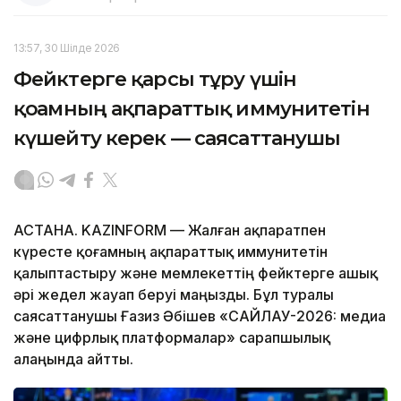
13:57, 30 Шілде 2026
Фейктерге қарсы тұру үшін
қоғамның ақпараттық иммунитетін
күшейту керек — саясаттанушы
АСТАНА. KAZINFORM — Жалған ақпаратпен
күресте қоғамның ақпараттық иммунитетін
қалыптастыру және мемлекеттің фейктерге ашық
әрі жедел жауап беруі маңызды. Бұл туралы
саясаттанушы Ғазиз Әбішев «САЙЛАУ-2026: медиа
және цифрлық платформалар» сарапшылық
алаңында айтты.