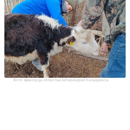
Фото: Қызылорда облыстық ветеринария басқармасы
Қостанай облыстық ветеринария басқармасының
мәліметінше, Қазанбасы ауылында жоспарлы
диагностикалық тексеру барысында ПТР әдісімен
ауру жұқтырған мал анықталған.
Мамандар 323 бас ірі қараны тексерген. Соның 23