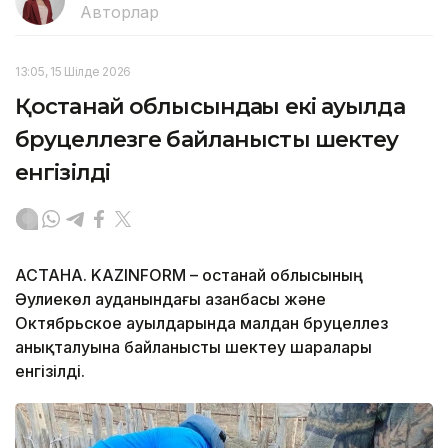
Авторлар
13:05, 15 Шілде 2026
Қостанай облысындағы екі ауылда
бруцеллезге байланысты шектеу
енгізілді
АСТАНА. KAZINFORM – Қостанай облысының
Әулиекөл ауданындағы Қазанбасы және
Октябрьское ауылдарында малдан бруцеллез
анықталуына байланысты шектеу шаралары
енгізілді.