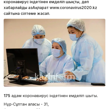
коронавирус індетінен емделіп шықты, деп
хабарлайды ҚазАқпарат www.coronavirus2020.kz
сайтына сілтеме жасап.
175
адам коронавирус індетінен емделіп шықты.
Нұр-Сұлтан қаласы - 31,