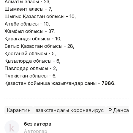
Алматы қаласы - 23,
Шымкент қаласы - 7,
Шығыс Қазақстан облысы - 10,
Ақтөбе облысы - 10,
Жамбыл облысы - 37,
Қарағанды ​​облысы - 10,
Батыс Қазақстан облысы - 28,
Қостанай облысы - 5,
Қызылорда облысы - 6,
Павлодар облысы - 2,
Түркістан облысы - 6.
Қазақстан бойынша жазылғандар саны -
7986
.
Карантин
Қазақстандағы коронавирус
ҚР Денсау
без автора
Авторлар