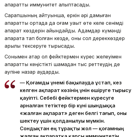
ақпараттық иммунитет қалыптасады.
Сарапшының айтуынша, еркін әрі дамыған
ақпараттық ортада да қоғам уақыт өте келе сенімді
ақпарат көздерін айқындайды. Адамдар күмәнді
ақпаратқа тап болған кезде, оны сол дереккөздер
арқылы тексеруге тырысады.
Сонымен қатар ол фейктермен күрес желеуімен
ақпараттық кеңістікті шамадан тыс реттеудің де
қаупіне назар аударды.
— Қоғамды үнемі бақылауда ұстап, кез
келген ақпарат көзінің үнін өшіруге тырысу
қауіпті. Себебі фейктермен күресуге
арналған тетіктер бір күні шындыққа
«жалған ақпарат» деген белгі тағып, оны
шектеу үшін қолданылуы мүмкін.
Сондықтан ең тұрақты жол — қоғамның
жалған ақпаратқа қарсы иммунитетін