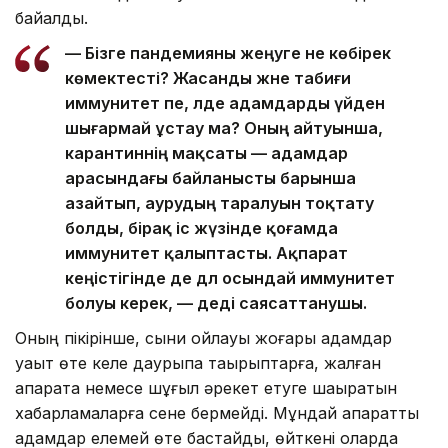
байқалды.
— Бізге пандемияны жеңуге не көбірек
көмектесті? Жасанды және табиғи
иммунитет пе, әлде адамдарды үйден
шығармай ұстау ма? Оның айтуынша,
карантиннің мақсаты — адамдар
арасындағы байланысты барынша
азайтып, аурудың таралуын тоқтату
болды, бірақ іс жүзінде қоғамда
иммунитет қалыптасты. Ақпарат
кеңістігінде де дәл осындай иммунитет
болуы керек, — деді саясаттанушы.
Оның пікірінше, сыни ойлауы жоғары адамдар
уақыт өте келе даурықпа тақырыптарға, жалған
ақпаратқа немесе шұғыл әрекет етуге шақыратын
хабарламаларға сене бермейді. Мұндай ақпаратты
адамдар елемей өте бастайды, өйткені оларда