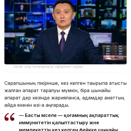
Jibek Joly телеарнасы эфирінен скрин
Сарапшының пікірінше, кез келген тақырыпқа қатысты
жалған ақпарат таралуы мүмкін, бірақ шынайы
ақпарат дер кезінде жарияланса, адамдар ақиқаттың
қайда екенін өзі-ақ аңғарады.
— Басты мәселе — қоғамның ақпараттық
иммунитетін қалыптастыру және
мемлекеттің кез келген фейкке шынайы,