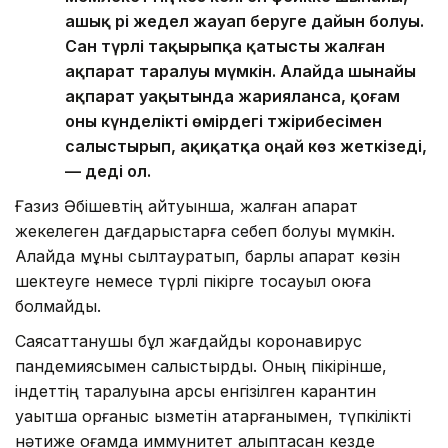
ашық әрі жедел жауап беруге дайын болуы.
Сан түрлі тақырыпқа қатысты жалған
ақпарат таралуы мүмкін. Алайда шынайы
ақпарат уақытында жарияланса, қоғам
оны күнделікті өмірдегі тәжірибесімен
салыстырып, ақиқатқа оңай көз жеткізеді,
— деді ол.
Ғазиз Әбішевтің айтуынша, жалған ақпарат
жекелеген дағдарыстарға себеп болуы мүмкін.
Алайда мұны сылтауратып, барлық ақпарат көзін
шектеуге немесе түрлі пікірге тосқауыл қоюға
болмайды.
Саясаттанушы бұл жағдайды коронавирус
пандемиясымен салыстырды. Оның пікірінше,
індеттің таралуына қарсы енгізілген карантин
уақытша қорғаныс қызметін атқарғанымен, түпкілікті
нәтиже қоғамда иммунитет қалыптасқан кезде