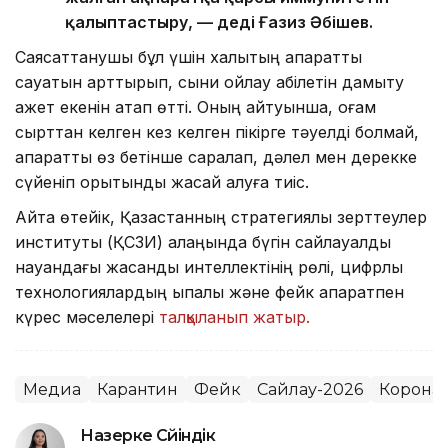
қалыптастыру, — деді Ғазиз Әбішев.
Саясаттанушы бұл үшін халықтың ақпараттық
сауатын арттырып, сыни ойлау қабілетін дамыту
қажет екенін атап өтті. Оның айтуынша, қоғам
сырттан келген кез келген пікірге тәуелді болмай,
ақпаратты өз бетінше саралап, дәлел мен дерекке
сүйеніп қорытынды жасай алуға тиіс.
Айта өтейік, Қазақстанның стратегиялық зерттеулер
институты (ҚСЗИ) алаңында бүгін сайлауалды
науқандағы жасанды интеллектінің рөлі, цифрлық
технологиялардың ықпалы және фейк ақпаратпен
күрес мәселелері
талқыланып жатыр.
Медиа
Карантин
Фейк
Сайлау-2026
Корона
Назерке Сүйіндік