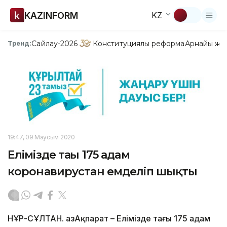
KAZINFORM
KZ
Сайлау-2026
Конституциялық реформа
Арнайы жо
Тренд:
19:47, 09 Маусым 2020
Елімізде тағы 175 адам
коронавирустан емделіп шықты
НҰР-СҰЛТАН. ҚазАқпарат – Елімізде тағы 175 адам