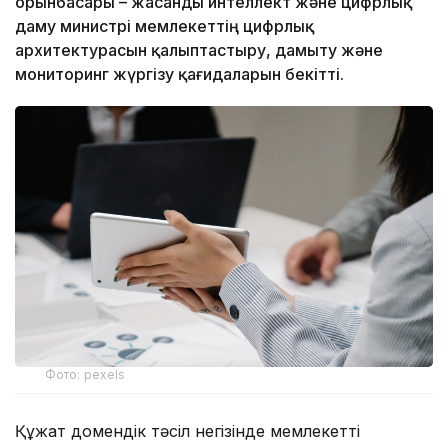
орынбасары – жасанды интеллект және цифрлық
даму министрі мемлекеттің цифрлық
архитектурасын қалыптастыру, дамыту және
мониторинг жүргізу қағидаларын бекітті.
Фото: pexels
Құжат домендік тәсіл негізінде мемлекетті