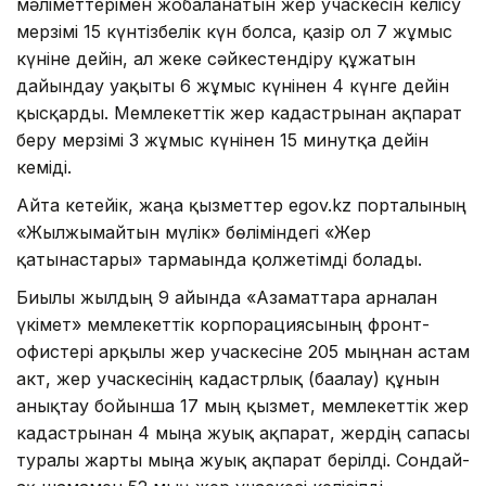
мәліметтерімен жобаланатын жер учаскесін келісу
мерзімі 15 күнтізбелік күн болса, қазір ол 7 жұмыс
күніне дейін, ал жеке сәйкестендіру құжатын
дайындау уақыты 6 жұмыс күнінен 4 күнге дейін
қысқарды. Мемлекеттік жер кадастрынан ақпарат
беру мерзімі 3 жұмыс күнінен 15 минутқа дейін
кеміді.
Айта кетейік, жаңа қызметтер egov.kz порталының
«Жылжымайтын мүлік» бөліміндегі «Жер
қатынастары» тармағында қолжетімді болады.
Биылғы жылдың 9 айында «Азаматтарға арналған
үкімет» мемлекеттік корпорациясының фронт-
офистері арқылы жер учаскесіне 205 мыңнан астам
акт, жер учаскесінің кадастрлық (бағалау) құнын
анықтау бойынша 17 мың қызмет, мемлекеттік жер
кадастрынан 4 мыңға жуық ақпарат, жердің сапасы
туралы жарты мыңға жуық ақпарат берілді. Сондай-