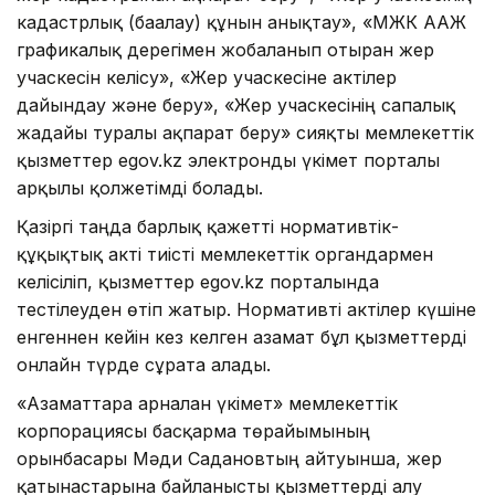
кадастрлық (бағалау) құнын анықтау», «МЖК ААЖ
графикалық дерегімен жобаланып отырған жер
учаскесін келісу», «Жер учаскесіне актілер
дайындау және беру», «Жер учаскесінің сапалық
жағдайы туралы ақпарат беру» сияқты мемлекеттік
қызметтер egov.kz электронды үкімет порталы
арқылы қолжетімді болады.
Қазіргі таңда барлық қажетті нормативтік-
құқықтық акті тиісті мемлекеттік органдармен
келісіліп, қызметтер egov.kz порталында
тестілеуден өтіп жатыр. Нормативті актілер күшіне
енгеннен кейін кез келген азамат бұл қызметтерді
онлайн түрде сұрата алады.
«Азаматтарға арналған үкімет» мемлекеттік
корпорациясы басқарма төрайымының
орынбасары Мәди Садановтың айтуынша, жер
қатынастарына байланысты қызметтерді алу