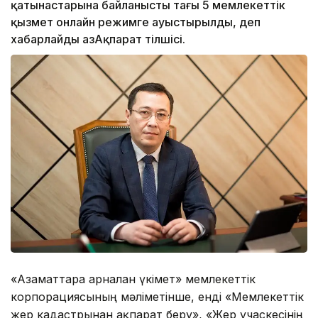
қатынастарына байланысты тағы 5 мемлекеттік
қызмет онлайн режимге ауыстырылды, деп
хабарлайды ҚазАқпарат тілшісі.
«Азаматтарға арналған үкімет» мемлекеттік
корпорациясының мәліметінше, енді «Мемлекеттік
жер кадастрынан ақпарат беру», «Жер учаскесінің