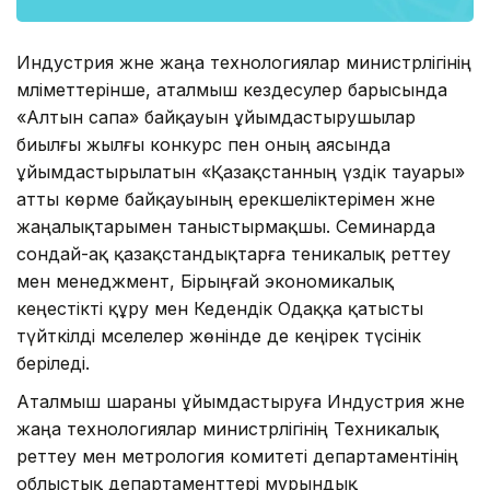
Индустрия және жаңа технологиялар министрлігінің
мәліметтерінше, аталмыш кездесулер барысында
«Алтын сапа» байқауын ұйымдастырушылар
биылғы жылғы конкурс пен оның аясында
ұйымдастырылатын «Қазақстанның үздік тауары»
атты көрме байқауының ерекшеліктерімен және
жаңалықтарымен таныстырмақшы. Семинарда
сондай-ақ қазақстандықтарға теникалық реттеу
мен менеджмент, Бірыңғай экономикалық
кеңестікті құру мен Кедендік Одаққа қатысты
түйткілді мәселелер жөнінде де кеңірек түсінік
беріледі.
Аталмыш шараны ұйымдастыруға Индустрия және
жаңа технологиялар министрлігінің Техникалық
реттеу мен метрология комитеті департаментінің
облыстық департаменттері мұрындық