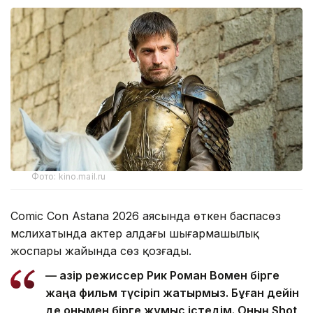
Фото: kino.mail.ru
Comic Con Astana 2026 аясында өткен баспасөз
мәслихатында актер алдағы шығармашылық
жоспары жайында сөз қозғады.
— Қазір режиссер Рик Роман Вомен бірге
жаңа фильм түсіріп жатырмыз. Бұған дейін
де онымен бірге жұмыс істедім. Оның Shot