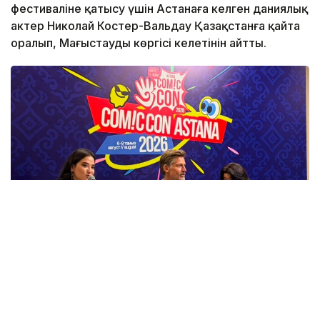
фестиваліне қатысу үшін Астанаға келген даниялық
актер Николай Костер-Вальдау Қазақстанға қайта
оралып, Маңғыстауды көргісі келетінін айтты.
Фото: Назерке Сүйіндік/Kazinform
Бұл туралы актер Comic Con Astana 2026 аясында
өткен баспасөз мәжілісінде айтып берді.