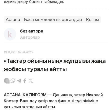
жұмылдыру болып табылады.
Астана
Басқа мемлекеттік органдар
Қоғам
без автора
Авторлар
19:11, 06 Тамыз 2026
«Тақтар ойынының» жұлдызы жаңа
жобасы туралы айтты
АСТАНА. KAZINFORM — Даниялық актер Николай
Костер-Вальдау қазір жаңа фильмнің түсіріліміне
қатысып жатқанын айтты.