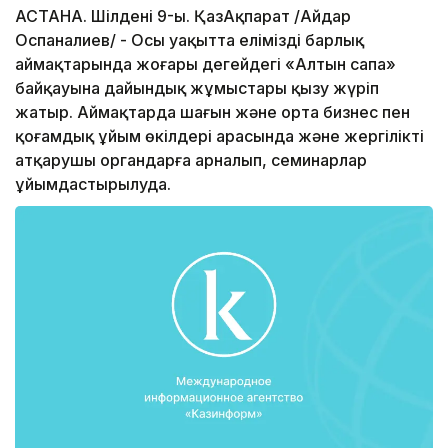
АСТАНА. Шілденің 9-ы. ҚазАқпарат /Айдар
Оспаналиев/ - Осы уақытта еліміздің барлық
аймақтарында жоғары деңгейдегі «Алтын сапа»
байқауына дайындық жұмыстары қызу жүріп
жатыр. Аймақтарда шағын және орта бизнес пен
қоғамдық ұйым өкілдері арасында және жергілікті
атқарушы органдарға арналып, семинарлар
ұйымдастырылуда.