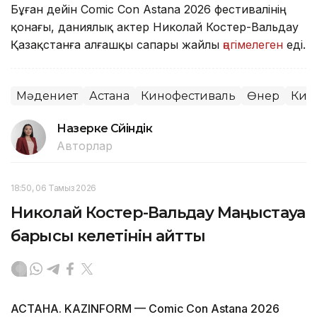
Бұған дейін Comic Con Astana 2026 фестивалінің
қонағы, даниялық актер Николай Костер-Вальдау
Қазақстанға алғашқы сапары жайлы
әңгімелеген
еді.
Мәдениет
Астана
Кинофестиваль
Өнер
Кин
Назерке Сүйіндік
Авторлар
18:50, 06 Тамыз 2026
Николай Костер-Вальдау Маңғыстауға
барғысы келетінін айтты
АСТАНА. KAZINFORM — Comic Con Astana 2026