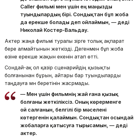
Caller фильмі мен үшін ең маңызды
туындылардың бірі. Сондықтан бұл жоба
да ерекше болады деп ойлаймын, — деді
Николай Костер-Вальдау.
Актер жаңа фильмі туралы әзірге толық ақпарат
бере алмайтынын жеткізді. Дегенмен бұл жоба
өзіне ерекше жақын екенін атап өтті.
Сондай-ақ ол қазір сценарийдің қызықты
болғанынан бұрын, айтары бар туындыларды
таңдауға мән беретінін жасрмады.
— Мен үшін фильмнің жай ғана қызық
болғаны жеткіліксіз. Оның көрерменге
ой салғанын, белгілі бір мәселені
көтергенін қалаймын. Сондықтан осындай
жобаларға қатысуға тырысамын, — деді
актер.