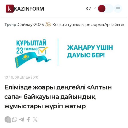
KAZINFORM
KZ
Сайлау-2026
Конституциялық реформа
Арнайы жо
Тренд:
13:46, 09 Шілде 2010
Елімізде жоғары деңгейлі «Алтын
сапа» байқауына дайындық
жұмыстары жүріп жатыр