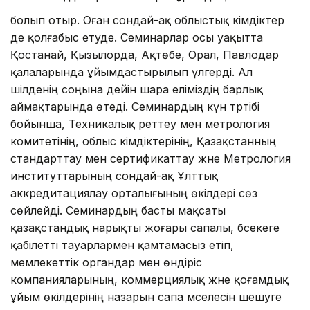
болып отыр. Оған сондай-ақ облыстық әкімдіктер
де қолғабыс етуде. Семинарлар осы уақытта
Қостанай, Қызылорда, Ақтөбе, Орал, Павлодар
қалаларында ұйымдастырылып үлгерді. Ал
шілденің соңына дейін шара еліміздің барлық
аймақтарында өтеді. Семинардың күн тәртібі
бойынша, Техникалық реттеу мен метрология
комитетінің, облыс әкімдіктерінің, Қазақстанның
стандарттау мен сертификаттау және Метрология
институттарының сондай-ақ Ұлттық
аккредитациялау орталығының өкілдері сөз
сөйлейді. Семинардың басты мақсаты
қазақстандық нарықты жоғары сапалы, бәсекеге
қабілетті тауарлармен қамтамасыз етіп,
мемлекеттік органдар мен өндіріс
компанияларының, коммерциялық және қоғамдық
ұйым өкілдерінің назарын сапа мәселесін шешуге