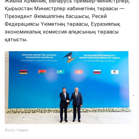
Жиынға Армения, Беларусь премьер-министрлері,
Қырғызстан Министрлер кабинетінің төрағасы —
Президент Әкімшілігінің басшысы, Ресей
Федерациясы Үкіметінің төрағасы, Еуразиялық
экономикалық комиссия алқасының төрағасы
қатысты.
Фото: Үкімет