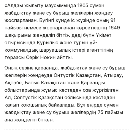
«Алдағы жылыту маусымында 1805 сумен
жабдықтау және су бұрғыш желілерін жөндеу
жоспарланған. Бүгінгі күнде іс жүзінде оның 91
пайызы немесе жоспарланған көрсеткіштің 1649
шақырымы жөнделіп бітті». деді бүгін Үкімет
отырысында Құрылыс және тұрғын үй-
коммуналдық шаруашылық істері агенттігінің
төрағасы Серік Нокин айтты.
Оның сөзіне қарағанда, жабдықтау және су бұрғыш
желілерін жөндеуде Оңтүстік Қазақстан, Атырау,
Ақтөбе, Батыс Қазақстан және Қарағанды
облыстарында жұмыс кестеден оза жүргізілген.
Ал, Солтүстік Қазақстан облысында кестеден
қалып қоюшылық байқалады. Бұл өңірде сумен
жабдықтау және су бұрғыш желілердің 75 пайызы
ғана жөнделіп біткен.