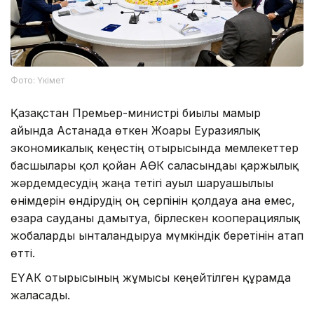
Фото: Үкімет
Қазақстан Премьер-министрі биылғы мамыр
айында Астанада өткен Жоғары Еуразиялық
экономикалық кеңестің отырысында мемлекеттер
басшылары қол қойған АӨК саласындағы қаржылық
жәрдемдесудің жаңа тетігі ауыл шаруашылығы
өнімдерін өндірудің оң серпінін қолдауға ғана емес,
өзара сауданы дамытуға, бірлескен кооперациялық
жобаларды ынталандыруға мүмкіндік беретінін атап
өтті.
ЕҮАК отырысының жұмысы кеңейтілген құрамда
жалғасады.