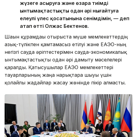
жүзеге асыруға және өзара тиімді
ынтымақтастықты одан әрі нығайтуға
елеулі үлес қосатынына сенімдімін, — деп
атап өтті Олжас Бектенов.
Шағын құрамдағы отырыста мүше мемлекеттердің
азық-түлікпен қамтамасыз етілуі және ЕАЭО-ның
негізгі сауда әріптестерімен сауда-экономикалық
ынтымақтастықты одан әрі дамыту мәселелері
қаралды. Қатысушылар ЕАЭО мемлекеттері
тауарларының жаңа нарықтарға шығуы үшін
қолайлы жағдайлар жасау жөнінде пікір алмасты.