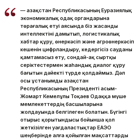
— Қазақстан Республикасының Еуразиялық
экономикалық одақ органдарына
төрағалық етуі аясында біз жасанды
интеллектіні дамытып, логистикалық
хабтар құру, өнеркәсіп және агроөнеркәсіп
кешенін цифрландыру, кедергісіз сауданы
қамтамасыз ету, сондай-ақ сыртқы
серіктестермен жаһандық диалог құру
бағытын дәйекті түрде қолдаймыз. Дәл
осы ұстанымды Қазақстан
Республикасының Президенті Қасым-
Жомарт Кемелұлы Тоқаев Одаққа мүше
мемлекеттердің басшыларына
жолдауында белгілеген болатын. Бүгінгі
отырыс қорытындысы бойынша қол
жеткізілген уағдаластықтар ЕАЭО
шеңберінде алға қойылған мақсаттарды