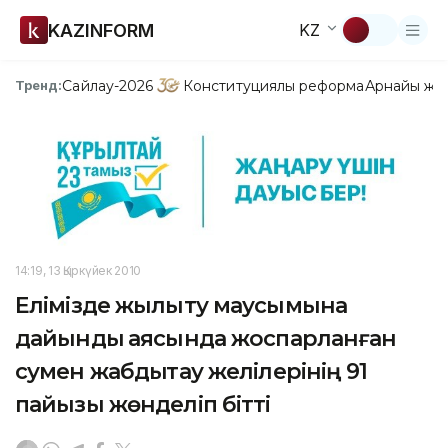
KAZINFORM
KZ
Сайлау-2026
Конституциялық реформа
Арнайы жо
Тренд:
14:19, 13 Қыркүйек 2010
Елімізде жылыту маусымына
дайындық аясында жоспарланған
сумен жабдықтау желілерінің 91
пайызы жөнделіп бітті