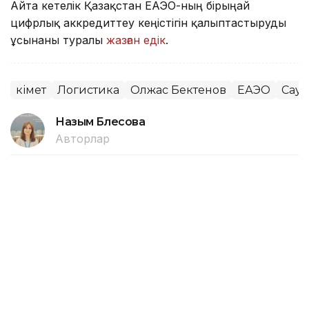
Айта кетелік Қазақстан ЕАЭО-ның бірыңғай
цифрлық аккредиттеу кеңістігін қалыптастыруды
ұсынғаны туралы
жазған едік
.
Үкімет
Логистика
Олжас Бектенов
ЕАЭО
Сауд
Назым Бөлесова
Авторлар
15:30, 06 Тамыз 2026
Жеңіл өнеркәсіпті дамытуға
арналған 28 шара іске асырылады
АСТАНА. KAZINFORM — ҚР Премьер-министрінің