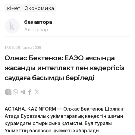
Үкімет
Экономика
без автора
Авторлар
17:03, 06 Тамыз 2026
Олжас Бектенов: ЕАЭО аясында
жасанды интеллект пен кедергісіз
саудаға басымдық беріледі
АСТАНА. KAZINFORM — Олжас Бектенов Шолпан-
Атада Еуразиялық үкіметаралық кеңестің шағын
құрамдағы отырысына қатысты. Бұл туралы
Үкіметтің баспасөз қызметі хабарлады.