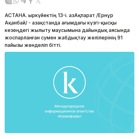
АСТАНА. Қыркүйектің 13-і. ҚазАқпарат /Ернұр
Ақанбай/ - Қазақстанда ағымдағы күзгі-қысқы
кезеңдегі жылыту маусымына дайындық аясында
жоспарланған сумен жабдықтау желілерінің 91
пайызы жөнделіп бітті.