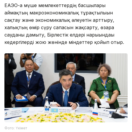
ЕАЭО-ға мүше мемлекеттердің басшылары
аймақтың макроэкономикалық тұрақтылығын
сақтау және экономикалық әлеуетін арттыру,
халықтың өмір сүру сапасын жақсарту, өзара
сауданы дамыту, Бірлестік елдері нарығындағы
кедергілерді жою жөнінде міндеттер қойып отыр.
Фото: Үкімет