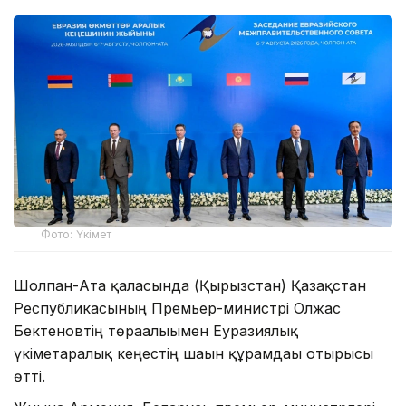
Фото: Үкімет
Шолпан-Ата қаласында (Қырғызстан) Қазақстан
Республикасының Премьер-министрі Олжас
Бектеновтің төрағалығымен Еуразиялық
үкіметаралық кеңестің шағын құрамдағы отырысы
өтті.