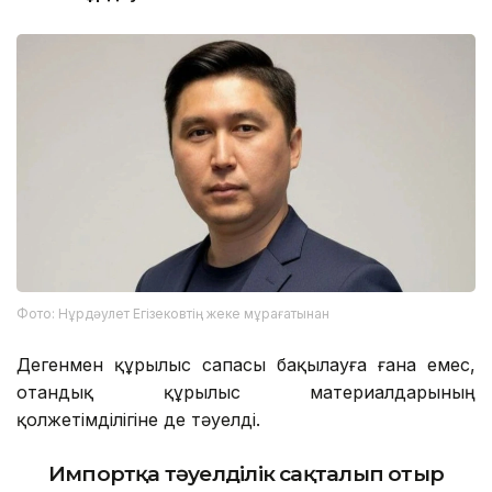
Фото: Нұрдәулет Егізековтің жеке мұрағатынан
Дегенмен құрылыс сапасы бақылауға ғана емес,
отандық құрылыс материалдарының
қолжетімділігіне де тәуелді.
Импортқа тәуелділік сақталып отыр