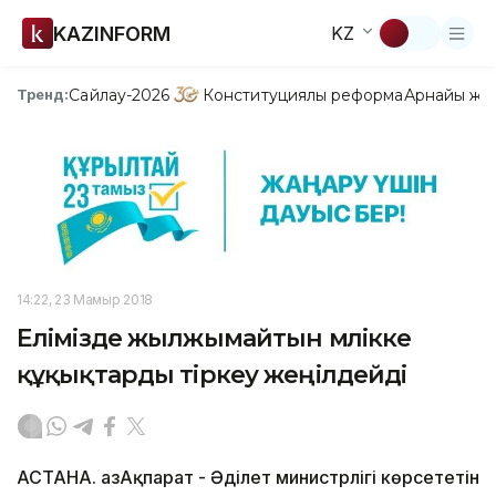
KAZINFORM
KZ
Сайлау-2026
Конституциялық реформа
Арнайы жо
Тренд:
14:22, 23 Мамыр 2018
Елімізде жылжымайтын мүлікке
құқықтарды тіркеу жеңілдейді
АСТАНА. ҚазАқпарат - Әділет министрлігі көрсететін