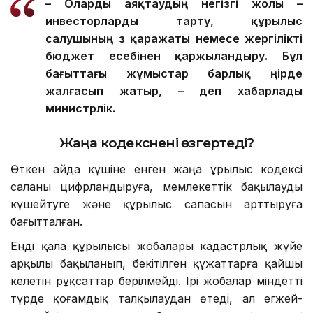
– О
ларды
аяқтаудың негізгі жолы –
инвесторларды тарту, құрылыс
салушының өз қаражаты немесе жергілікті
бюджет есебінен қаржыландыру. Бұл
бағыттағы жұмыстар барлық өңірде
жалғасып жатыр, – деп хабарлады
министрлік.
Жаңа кодекс
нені өзгертеді?
Өткен айда күшіне енген жаңа Құрылыс кодексі
саланы цифрландыруға, мемлекеттік бақылауды
күшейтуге және құрылыс сапасын арттыруға
бағытталған.
Енді қала құрылысы жобалары кадастрлық жүйе
арқылы бақыланып, бекітілген құжаттарға қайшы
келетін рұқсаттар берілмейді. Ірі жобалар міндетті
түрде қоғамдық талқылаудан өтеді, ал егжей-