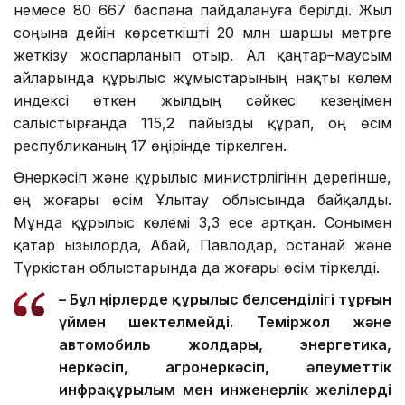
немесе 80 667 баспана пайдалануға берілді. Жыл
соңына дейін көрсеткішті 20 млн шаршы метрге
жеткізу жоспарланып отыр. Ал қаңтар–маусым
айларында құрылыс жұмыстарының нақты көлем
индексі өткен жылдың сәйкес кезеңімен
салыстырғанда 115,2 пайызды құрап, оң өсім
республиканың 17 өңірінде тіркелген.
Өнеркәсіп және құрылыс министрлігінің дерегінше,
ең жоғары өсім Ұлытау облысында байқалды.
Мұнда құрылыс көлемі 3,3 есе артқан. Сонымен
қатар Қызылорда, Абай, Павлодар, Қостанай және
Түркістан облыстарында да жоғары өсім тіркелді.
– Бұл өңірлерде құрылыс белсенділігі тұрғын
үймен шектелмейді. Теміржол және
автомобиль жолдары, энергетика,
өнеркәсіп, агроөнеркәсіп, әлеуметтік
инфрақұрылым мен инженерлік желілерді