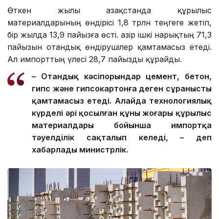
Өткен жылы Қазақстанда құрылыс
материалдарының өндірісі 1,8 трлн теңгеге жетіп,
бір жылда 13,9 пайызға өсті. Қазір ішкі нарықтың 71,3
пайызын отандық өндірушілер қамтамасыз етеді.
Ал импорттың үлесі 28,7 пайызды құрайды.
– Отандық кәсіпорындар цемент, бетон,
гипс және гипсокартонға деген сұранысты
қамтамасыз етеді. Алайда технологиялық
күрделі әрі қосылған құны жоғары құрылыс
материалдары бойынша импортқа
тәуелділік сақталып келеді, – деп
хабарлады министрлік.