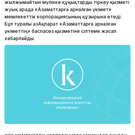
жылжымайтын мүлікке құқықтарды тіркеу қызметі
жуық арада «Азаматтарға арналған үкімет»
мемлекеттік корпорациясының құзырына өтеді.
Бұл туралы ҚазАқпарат «Азаматтарға арналған
үкіметтің» баспасөз қызметіне сілтеме жасап
хабарлайды.
Қазір мемлекеттік корпорацияда мамандар оқудан