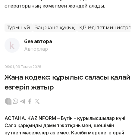
операторының көмегімен жөндей алады.
Тұрғын үй
Заң және құқық
ҚР Әділет министрліг
без автора
Авторлар
09:01, 09 Тамыз 2026
Жаңа кодекс: құрылыс саласы қалай
өзгеріп жатыр
АСТАНА. KAZINFORM – Бүгін - құрылысшылар күні.
Сала қарқынды дамып жатқанымен, шешімін
күткен мәселелер аз емес. Кәсіби мерекеге орай