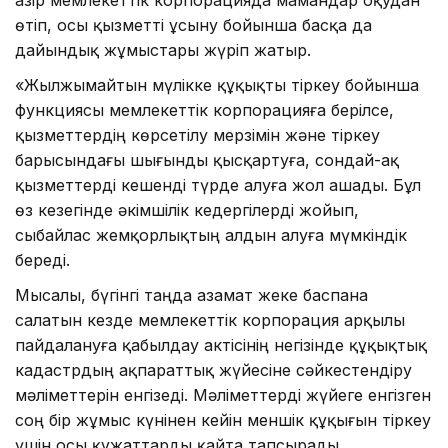
өтіп, осы қызметті ұсыну бойынша басқа да
дайындық жұмыстары жүріп жатыр.
«Жылжымайтын мүлікке құқықты тіркеу бойынша
функциясы мемлекеттік корпорацияға берілсе,
қызметтердің көрсетілу мерзімін және тіркеу
барысындағы шығынды қысқартуға, сондай-ақ
қызметтерді кешенді түрде алуға жол ашады. Бұл
өз кезегінде әкімшілік кедергілерді жойып,
сыбайлас жемқорлықтың алдын алуға мүмкіндік
береді.
Мысалы, бүгінгі таңда азамат жеке баспана
салатын кезде мемлекеттік корпорация арқылы
пайдалануға қабылдау актісінің негізінде құқықтық
кадастрдың ақпараттық жүйесіне сәйкестендіру
мәліметтерін енгізеді. Мәліметтерді жүйеге енгізген
соң бір жұмыс күнінен кейін меншік құқығын тіркеу
үшін осы құжаттарды қайта тапсырады.