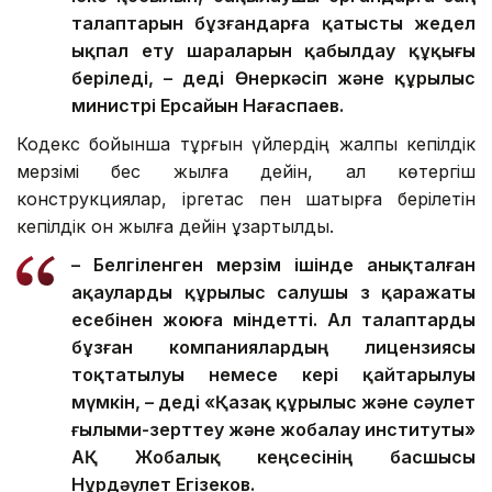
талаптарын бұзғандарға қатысты жедел
ықпал ету шараларын қабылдау құқығы
беріледі, – деді Өнеркәсіп және құрылыс
министрі Ерсайын Нағаспаев.
Кодекс бойынша тұрғын үйлердің жалпы кепілдік
мерзімі бес жылға дейін, ал көтергіш
конструкциялар, іргетас пен шатырға берілетін
кепілдік он жылға дейін ұзартылды.
– Белгіленген мерзім ішінде анықталған
ақауларды құрылыс салушы өз қаражаты
есебінен жоюға міндетті. Ал талаптарды
бұзған компаниялардың лицензиясы
тоқтатылуы немесе кері қайтарылуы
мүмкін, – деді «Қазақ құрылыс және сәулет
ғылыми-зерттеу және жобалау институты»
АҚ Жобалық кеңсесінің басшысы
Нұрдәулет Егізеков.