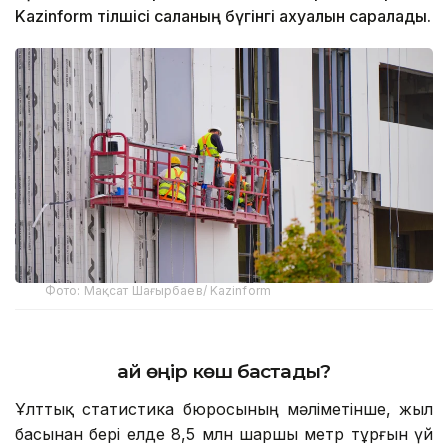
Kazinform тілшісі саланың бүгінгі ахуалын саралады.
Фото: Мақсат Шағырбаев/ Kazinform
Қай өңір көш бастады?
Ұлттық статистика бюросының мәліметінше, жыл
басынан бері елде 8,5 млн шаршы метр тұрғын үй