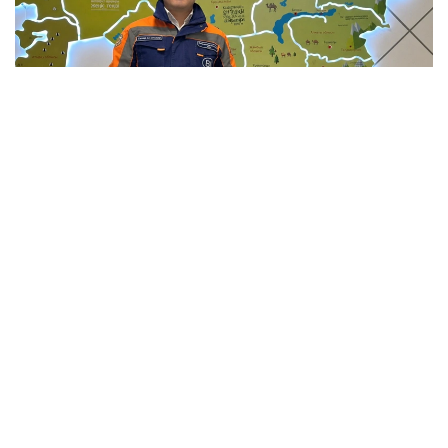
Фото: Мансұрбек Қамаладдиннің жеке мұрағатынан
Қауіпсіздікті қамтамасыз етумен қатар саланың
болашағы білікті мамандарға да тікелей
байланысты. Бүгінде еліміздің 34 жоғары оқу
орнында «Сәулет және құрылыс» бағыты бойынша
20 мыңға жуық студент білім алады. Жоғары оқу
орындары BIM технологиялары, цифрлық жобалау,
экономика және менеджмент бағыттарын енгізіп
жатыр, ал колледждерде дуальды оқыту жүйесі
кеңейіп келеді.