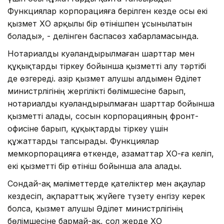
Функциялар корпорацияға берілген кезде осы екі
қызмет ХҚО арқылы бір өтінішпен ұсынылатын
болады», - делінген баспасөз хабарламасында.
Нотариалды куәландырылмаған шарттар мен
құқықтарды тіркеу бойынша қызметті алу тәртібі
де өзгереді. Қазір қызмет алушы алдымен Әділет
министрлігінің жергілікті бөлімшесіне барып,
нотариалды куәландырылмаған шарттар бойынша
қызметті алады, сосын корпорацияның фронт-
офисіне барып, құқықтарды тіркеу үшін
құжаттарды тапсырады. Функциялар
мемкорпорацияға өткенде, азаматтар ХҚО-ға келіп,
екі қызметті бір өтініш бойынша ала алады.
Сондай-ақ мәліметтерде қателіктер мен ақаулар
кездесіп, ақпараттық жүйеге түзету енгізу керек
болса, қызмет алушы Әділет министрлігінің
бөлімшесіне бармай-ақ, сол жерде ХҚО