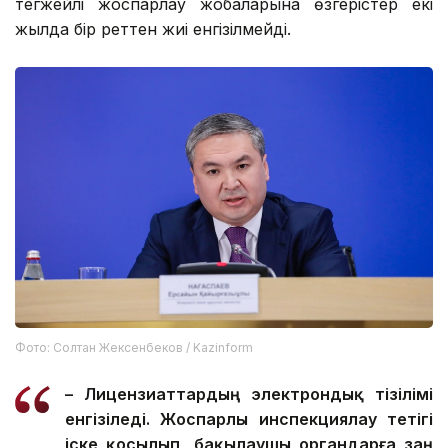
тегжейлі жоспарлау жобаларына өзгерістер екі
жылда бір реттен жиі енгізілмейді.
Фото: Солтан Жексенбеков / Kazinform
– Лицензиаттардың электрондық тізілімі
енгізіледі. Жоспарлы инспекциялау тетігі
іске қосылып, бақылаушы органдарға заң