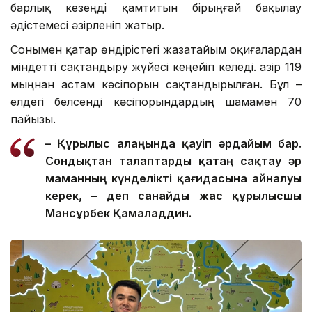
барлық кезеңді қамтитын бірыңғай бақылау
әдістемесі әзірленіп жатыр.
Сонымен қатар өндірістегі жазатайым оқиғалардан
міндетті сақтандыру жүйесі кеңейіп келеді. Қазір 119
мыңнан астам кәсіпорын сақтандырылған. Бұл –
елдегі белсенді кәсіпорындардың шамамен 70
пайызы.
– Құрылыс алаңында қауіп әрдайым бар.
Сондықтан талаптар
ды
қатаң сақтау әр
маманның күнделікті қағидасына айналуы
керек, – де
п санайды
жас құрылысшы
Мансұрбек Қамалад
д
ин.