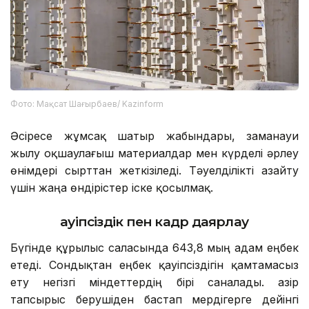
Фото: Мақсат Шағырбаев/ Kazinform
Әсіресе жұмсақ шатыр жабындары, заманауи
жылу оқшаулағыш материалдар мен күрделі әрлеу
өнімдері сырттан жеткізіледі. Тәуелділікті азайту
үшін жаңа өндірістер іске қосылмақ.
Қауіпсіздік пен кадр даярлау
Бүгінде құрылыс саласында 643,8 мың адам еңбек
етеді. Сондықтан еңбек қауіпсіздігін қамтамасыз
ету негізгі міндеттердің бірі саналады. Қазір
тапсырыс берушіден бастап мердігерге дейінгі