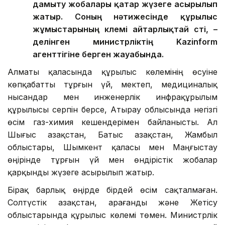
дамыту жобалары қатар жүзеге асырылып
жатыр. Соның нәтижесінде құрылыс
жұмыстарының көлемі айтарлықтай өсті, –
делінген министрліктің Kazinform
агенттігіне берген жауабында.
Алматы қаласында құрылыс көлемінің өсуіне
көпқабатты тұрғын үй, мектеп, медициналық
нысандар мен инженерлік инфрақұрылым
құрылысы серпін берсе, Атырау облысында негізгі
өсім газ-химия кешендерімен байланысты. Ал
Шығыс Қазақстан, Батыс Қазақстан, Жамбыл
облыстары, Шымкент қаласы мен Маңғыстау
өңірінде тұрғын үй мен өндірістік жобалар
қарқынды жүзеге асырылып жатыр.
Бірақ барлық өңірде бірдей өсім сақталмаған.
Солтүстік Қазақстан, Қарағанды және Жетісу
облыстарында құрылыс көлемі төмен. Министрлік