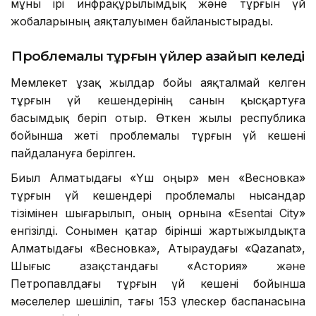
мұны ірі инфрақұрылымдық және тұрғын үй
жобаларының аяқталуымен байланыстырады.
Проблемалы тұрғын үйлер азайып келеді
Мемлекет ұзақ жылдар бойы аяқталмай келген
тұрғын үй кешендерінің санын қысқартуға
басымдық беріп отыр. Өткен жылы республика
бойынша жеті проблемалы тұрғын үй кешені
пайдалануға берілген.
Биыл Алматыдағы «Үш Қоңыр» мен «Весновка»
тұрғын үй кешендері проблемалы нысандар
тізімінен шығарылып, оның орнына «Esentai City»
енгізілді. Сонымен қатар бірінші жартыжылдықта
Алматыдағы «Весновка», Атыраудағы «Qazanat»,
Шығыс Қазақстандағы «Астория» және
Петропавлдағы тұрғын үй кешені бойынша
мәселелер шешіліп, тағы 153 үлескер баспанасына