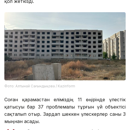
қол жеткізді.
Фото: Алтынай Сағындықова / Kazinform
Соған қарамастан еліміздің 11 өңірінде үлестік
қатысуы бар 37 проблемалы тұрғын үй объектісі
сақталып отыр. Зардап шеккен үлескерлер саны 3
мыңнан асады.