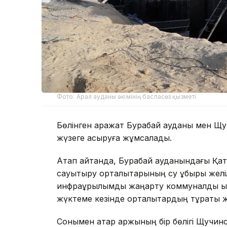
Фото: Арал ауданы әкімінің баспасөз қызметі
Бөлінген қаражат Бурабай ауданы мен Щ
жүзеге асыруға жұмсалады.
Атап айтқанда, Бурабай ауданындағы Қат
сауықтыру орталықтарының су құбыры жел
инфрақұрылымды жаңарту коммуналдық қы
жүктеме кезінде орталықтардың тұрақты ж
Сонымен қатар қаржының бір бөлігі Щучин