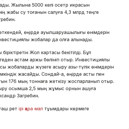
ады. Жылына 5000 келі осетр икрасын
ің жабық су тоғанын салуға 4,3 млрд теңге
гребин.
өткендей, өңірде ауылшаруашылығы өнімдерін
нвестициялық жобалар да қолға алынады.
біріктіретін Жол картасы бекітілді. Бұл
еден астам қаржы бөлініп отыр. Инвестициялық
сы жобаларды жүзеге асыру азық-түлік өнімдерін
мкіндік жасайды. Сондай-ақ, өңірде астық пен
ғын 176 мың тоннаға жеткізу жоспарланып отыр.
ыру қосымша 2,5 мың жұмыс орнын ашуға
ксандр Загребин.
лғаш рет
ірі қара мал
тұқымдары көрмеге