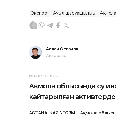
Экспорт
Ауыл шаруашылығы
Ақмола
Аслан Оспанов
Авторлар
09:15, 07 Тамыз 2026
Ақмола облысында су и
қайтарылған активтерден
АСТАНА. KAZINFORM – Ақмола облысы