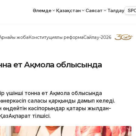
Әлемде
Қазақстан
Саясат
Талдау
SP
Арнайы жоба
Конституциялық реформа
Сайлау-2026
тонна ет Ақмола облысында
бір үшінші тонна ет Ақмола облысында
 өнеркәсіп саласы қарқынды дамып келеді.
н өңдейтін кәсіпорындар қатары жылдан-
азАқпарат тілшісі.