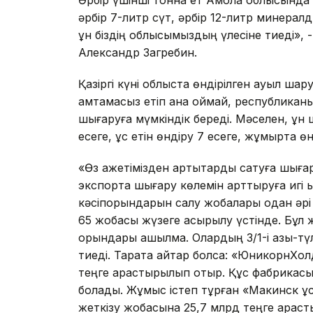
Әрбір үшінші тонна ет Ақмола облысында ө
әрбір 7-литр сүт, әрбір 12-литр минералд
ұн біздің облысымыздың үлесіне тиеді»,
Александр Загребин.
Қазіргі күні облыста өндірілген ауыл ша
қамтамасыз етіп қана қоймай, республикан
шығаруға мүмкіндік береді. Мәселен, ұн 
есеге, құс етін өндіру 7 есеге, жұмыртқа өн
«Өз қажетімізден артықтарды сатуға шығ
экспортқа шығару көлемін арттыруға игі 
кәсіпорындарын салу жобалары одан әрі 
65 жобасы жүзеге асырылу үстінде. Бұл 
орындары ашылмақ. Олардың 3/1-і азық-тү
тиеді. Тарата айтар болсақ: «ЮникорнХо
теңге қарастырылып отыр. Құс фабрикасы
болады. Жұмыс істеп тұрған «Макинск құ
жеткізу жобасына 25,7 млрд теңге қараст