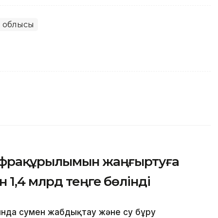
 облысы
нфрақұрылымын жаңғыртуға
 1,4 млрд теңге бөлінді
нда сумен жабдықтау және су бұру