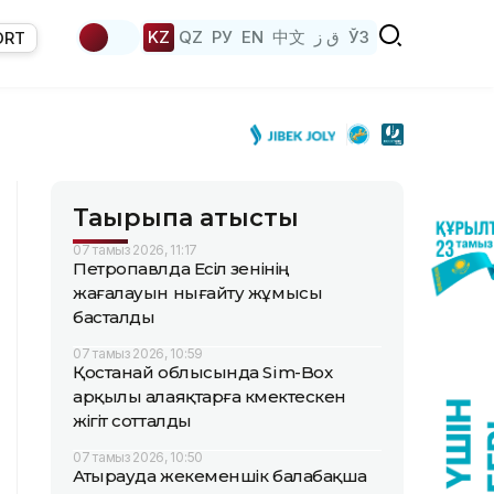
KZ
QZ
РУ
EN
中文
ق ز
ЎЗ
ORT
Тақырыпқа қатысты
07 тамыз 2026, 11:17
Петропавлда Есіл өзенінің
жағалауын нығайту жұмысы
басталды
07 тамыз 2026, 10:59
Қостанай облысында Sim-Box
арқылы алаяқтарға көмектескен
жігіт сотталды
07 тамыз 2026, 10:50
Атырауда жекеменшік балабақша