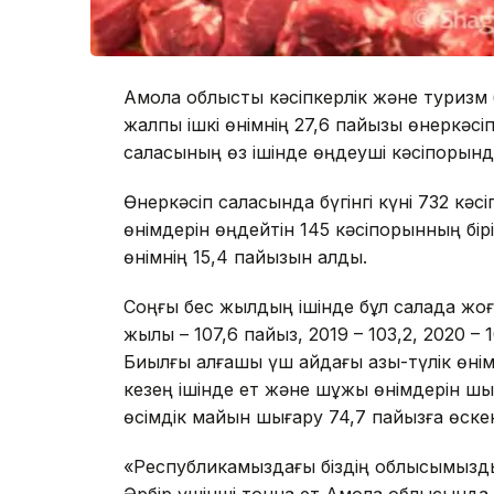
Ақмола облыстық кәсіпкерлік және туризм 
жалпы ішкі өнімнің 27,6 пайызы өнеркәсіп
саласының өз ішінде өңдеуші кәсіпорында
Өнеркәсіп саласында бүгінгі күні 732 кәс
өнімдерін өңдейтін 145 кәсіпорынның бірі
өнімнің 15,4 пайызын алды.
Соңғы бес жылдың ішінде бұл салада жоғар
жылы – 107,6 пайыз, 2019 – 103,2, 2020 – 1
Биылғы алғашқы үш айдағы азық-түлік өні
кезең ішінде ет және шұжық өнімдерін шы
өсімдік майын шығару 74,7 пайызға өске
«Республикамыздағы біздің облысымыздың