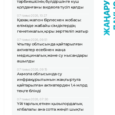
тәрбиешісінің бүлдіршінге күш
қолданғаны видеоға түсіп қалды
07 тамыз 2026, 10:27
Қазақ-жапон бірлескен жобасы:
елімізде жабайы өсімдіктердің
генетикалық қоры зерттеліп жатыр
07 тамыз 2026, 09:51
Ұлытау облысында қайтарылған
активтер есебінен жаңа
медициналық және су нысандары
ашылды
07 тамыз 2026, 09:15
Ақмола облысында су
инфрақұрылымын жаңғыртуға
қайтарылған активтерден 1,4 млрд
теңге бөлінді
07 тамыз 2026, 07:30
Үйі тарлық еткен қызылордалық
көпбалалы ана сотта жеңіп шықты