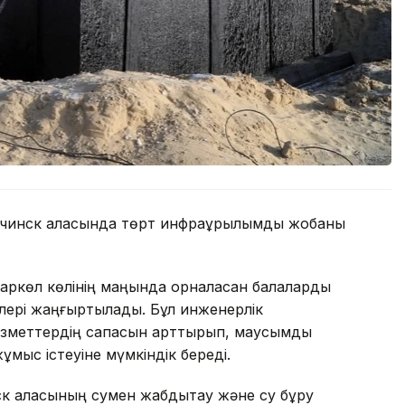
учинск қаласында төрт инфрақұрылымдық жобаны
аркөл көлінің маңында орналасқан балаларды
ілері жаңғыртылады. Бұл инженерлік
зметтердің сапасын арттырып, маусымдық
ұмыс істеуіне мүмкіндік береді.
ск қаласының сумен жабдықтау және су бұру