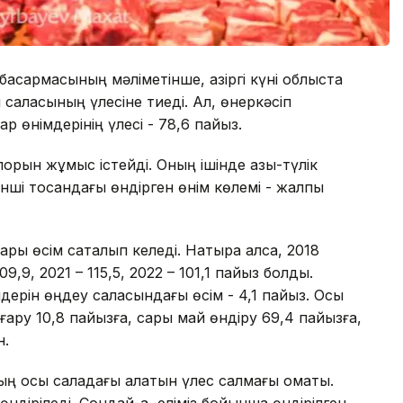
басқармасының мәліметінше, қазіргі күні облыста
 саласының үлесіне тиеді. Ал, өнеркәсіп
р өнімдерінің үлесі - 78,6 пайыз.
іпорын жұмыс істейді. Оның ішінде азық-түлік
нші тоқсандағы өндірген өнім көлемі - жалпы
ы өсім сақталып келеді. Нақтырақ алсақ, 2018
09,9, 2021 – 115,5, 2022 – 101,1 пайыз болды.
мдерін өңдеу саласындағы өсім - 4,1 пайыз. Осы
ғару 10,8 пайызға, сары май өндіру 69,4 пайызға,
н.
 осы саладағы алатын үлес салмағы қомақты.