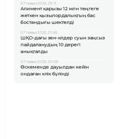
07 тамыз 2026, 05:11
Алимент қарызы 12 млн теңгеге
жеткен қызылордалықтың бас
бостандығы шектелді
07 тамыз 2026, 01:49
ШҚО-дағы өзен-көлдер суын заңсыз
пайдаланудың 10 дерегі
анықталды
07 тамыз 2026, 00:09
Өскеменде дауылдан кейін
ондаған көлік бүлінді