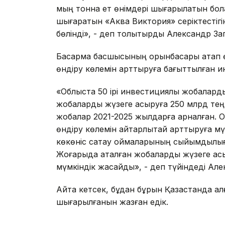
мың тонна ет өнімдері шығарылатын бол
шығаратын «Аква Виктория» серіктестігін
бөлінді», - деп толықтырды Александр За
Басқарма басшысының орынбасары атап 
өндіру көлемін арттыруға бағыттылған и
«Облыста 50 ірі инвестициялық жобаларды 
жобаларды жүзеге асыруға 250 млрд теңг
жобалар 2021-2025 жылдарға арналған. О
өндіру көлемін айтарлықтай арттыруға мү
көкөніс сақтау қоймаларының сыйымдылы
Жоғарыда аталған жобаларды жүзеге ас
мүмкіндік жасайды», - деп түйіндеді Але
Айта кетсек, бұдан бұрын Қазақстанда а
шығарылғанын жазған едік.