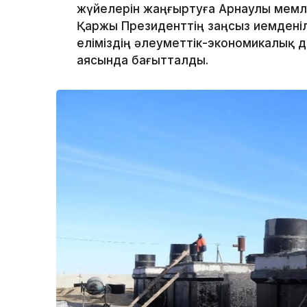
жүйелерін жаңғыртуға Арнаулы мемлек
Қаржы Президенттің заңсыз иемденіл
еліміздің әлеуметтік-экономикалық 
аясында бағытталды.