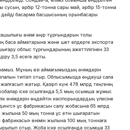
ндіріледі. Сондай-ақ, еліміз бойынша өндірілген
ы сусын, әрбір 12-тонна сары май, әрбір 15-тонна
 - дейді басқарма басшысының орынбасары
руашылығы өнімі өңір тұрғындарын толық
ың басқа аймақтарына және шет елдерге экспортқа
шығару облыс тұрғындарының қажеттілігінен 33
діру 3,5 есеге артық.
арамыз. Мұның өзі аймағымыздың өнімдерін
ықпалын тигізіп отыр. Облысымызда өңдеуші сала
жалғасып жатыр. Қазіргі күні 478 млрд теңгенің
жобалар іске қосылғанда 5,5 мың қосымша жұмыс
лік өнімдерін өңдейтін кәсіпорындардың үлесіне
лдингс» құс фабрикасын салу жобасына 65 млрд
 жылына 50 мың тонна құс етін шығаратын
с фабрикасы» өнімін жылына 100 мың тоннаға
ырылып отыр. Жоба іске қосылғанда қосымша 33