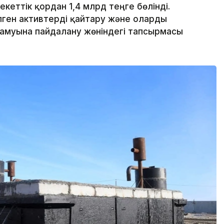
еттік қордан 1,4 млрд теңге бөлінді.
ген активтерді қайтару және оларды
дамуына пайдалану жөніндегі тапсырмасы