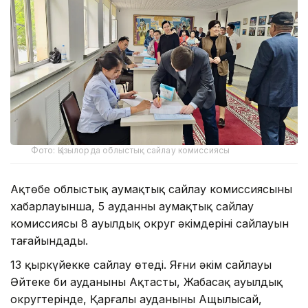
Фото: Қызылорда облыстық сайлау комиссиясы
Ақтөбе облыстық аумақтық сайлау комиссиясының
хабарлауынша, 5 ауданның аумақтық сайлау
комиссиясы 8 ауылдық округ әкімдерінің сайлауын
тағайындады.
13 қыркүйекке сайлау өтеді. Яғни әкім сайлауы
Әйтеке би ауданының Ақтасты, Жабасақ ауылдық
округтерінде, Қарғалы ауданының Ащылысай,