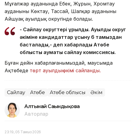
Мұғалжар ауданында Еңбек, Жұрын, Хромтау
ауданының Көктау, Тассай, Шалқар ауданының
Айшуақ ауылдық округінде болады.
- Сайлау округтері құрылды. Ауылдық округ
әкіміне кандидаттар ұсыну 6 тамыздан
басталады,- деп хабарлады Ақтөбе
облыстық аумақтық сайлау комиссиясы.
Бұған дейін хабарлағанымыздай, маусымда
Ақтөбеде
төрт ауылдың әкімі сайланды.
Сайлау
Ақтөбе
Ақтөбе облысы
Әкім
Алтынай Сағындықова
Авторлар
23:19, 05 Тамыз 2026