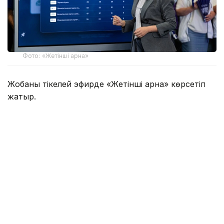
Фото: «Жетінші арна»
Жобаның тікелей эфирде «Жетінші арна» көрсетіп
жатыр.
Қазіргі уақытқа дейін қатысушылар өздерінің
сайлауалды бағдарламаларын таныстырып, білім
беру жүйесін дамытуға қатысты бастамаларын
ұсынды. Қазір дебаттардың келесі кезеңінде саяси
партия өкілдері бір-біріне сұрақ қойып, сайлауалды
бағдарламалардағы басымдықтар, оларды іске
асыру тетіктері және мемлекеттік саясаттың өзекті
мәселелері бойынша пікір алмасып жатыр.
«Әділет» партиясының өкілі Рауан Кенжеханұлы