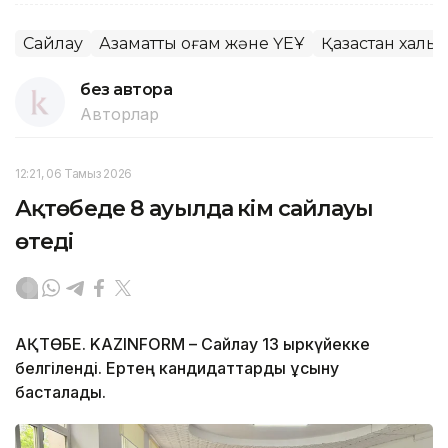
Сайлау
Азаматтық қоғам және ҮЕҰ
Қазақстан халқ
без автора
Авторлар
12:21, 06 Тамыз 2026
Ақтөбеде 8 ауылда әкім сайлауы
өтеді
АҚТӨБЕ. KAZINFORM – Сайлау 13 қыркүйекке
белгіленді. Ертең кандидаттарды ұсыну
басталады.