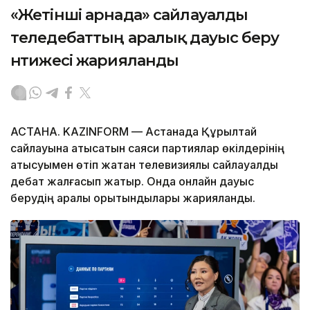
«Жетінші арнада» сайлауалды
теледебаттың аралық дауыс беру
нәтижесі жарияланды
АСТАНА. KAZINFORM — Астанада Құрылтай
сайлауына қатысатын саяси партиялар өкілдерінің
қатысуымен өтіп жатқан телевизиялық сайлауалды
дебат жалғасып жатыр. Онда онлайн дауыс
берудің аралық қорытындылары жарияланды.