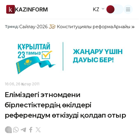
KAZINFORM
KZ
Сайлау-2026
Конституциялық реформа
Арнайы жо
Тренд:
16:06, 26 Қаңтар 2011
Еліміздегі этномәдени
бірлестіктердің өкілдері
референдум өткізуді қолдап отыр