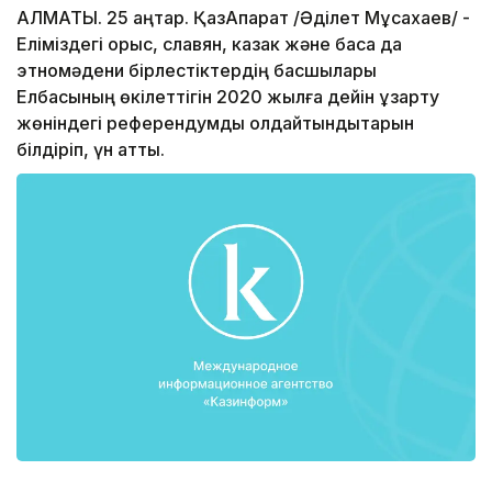
АЛМАТЫ. 25 қаңтар. ҚазАқпарат /Әділет Мұсахаев/ -
Еліміздегі орыс, славян, казак және басқа да
этномәдени бірлестіктердің басшылары
Елбасының өкілеттігін 2020 жылға дейін ұзарту
жөніндегі референдумды қолдайтындықтарын
білдіріп, үн қатты.