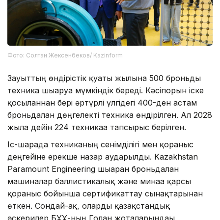
Фото: Солтан Жексенбеков/ Kazinform
Зауыттың өндірістік қуаты жылына 500 броньды
техника шығаруға мүмкіндік береді. Кәсіпорын іске
қосылғаннан бері әртүрлі үлгідегі 400-ден астам
броньдалған дөңгелекті техника өндірілген. Ал 2028
жылға дейін 224 техникаға тапсырыс берілген.
Іс-шарада техниканың сенімділігі мен қорғаныс
деңгейіне ерекше назар аударылды. Kazakhstan
Paramount Engineering шығарған броньдалған
машиналар баллистикалық және минаға қарсы
қорғаныс бойынша сертификаттау сынақтарынан
өткен. Сондай-ақ, оларды қазақстандық
әскерилер БҰҰ-ның Голан жоталарындағы