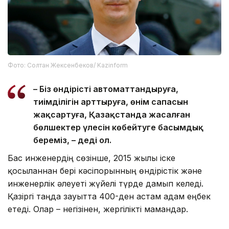
Фото: Солтан Жексенбеков/ Kazinform
– Біз өндірісті автоматтандыруға,
тиімділігін арттыруға, өнім сапасын
жақсартуға, Қазақстанда жасалған
бөлшектер үлесін көбейтуге басымдық
береміз, – деді ол.
Бас инженердің сөзінше, 2015 жылы іске
қосылғаннан бері кәсіпорынның өндірістік және
инженерлік әлеуеті жүйелі түрде дамып келеді.
Қазіргі таңда зауытта 400-ден астам адам еңбек
етеді. Олар – негізінен, жергілікті мамандар.