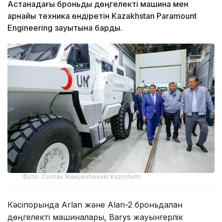
Астанадағы броньды дөңгелекті машина мен
арнайы техника өндіретін Kazakhstan Paramount
Engineering зауытына барды.
Фото: Солтан Жексенбеков/ Kazinform
Кәсіпорында Arlan және Alan-2 броньдалған
дөңгелекті машиналары, Barys жауынгерлік