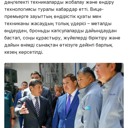
дөңгелекті техникаларды жобалау және өндіру
технологиясы туралы хабардар етті. Вице-
премьерге зауыттың өндірістік қуаты мен
техниканы жасаудың толық үдерісі – металды
өңдеуден, броньды капсулаларды дайындаудан
бастап, соңғы құрастыру, жүйелерді біріктіру және
дайын өнімді сынақтан өткізуге дейінгі барлық
кезең көрсетілді.