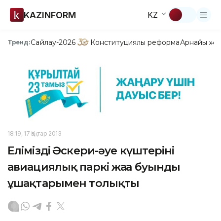
KAZINFORM
KZ
Сайлау-2026
Конституциялық реформа
Арнайы жо
Тренд:
18:19, 17 Қаңтар 2013
Еліміздің Әскери-әуе күштерінің
авиациялық паркі жаңа буынды
ұшақтарымен толықты