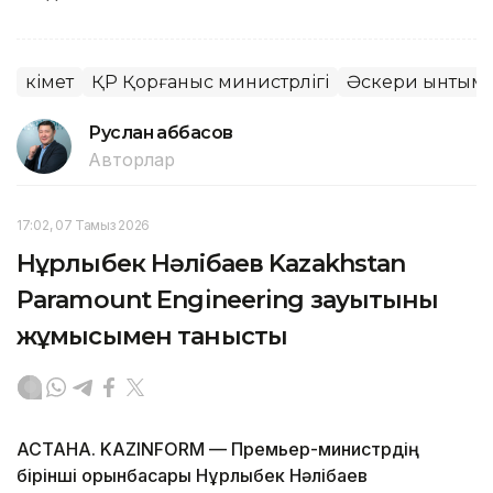
Үкімет
ҚР Қорғаныс министрлігі
Әскери ынтыма
Руслан Ғаббасов
Авторлар
17:02, 07 Тамыз 2026
Нұрлыбек Нәлібаев Kazakhstan
Paramount Engineering зауытының
жұмысымен танысты
АСТАНА. KAZINFORM — Премьер-министрдің
бірінші орынбасары Нұрлыбек Нәлібаев