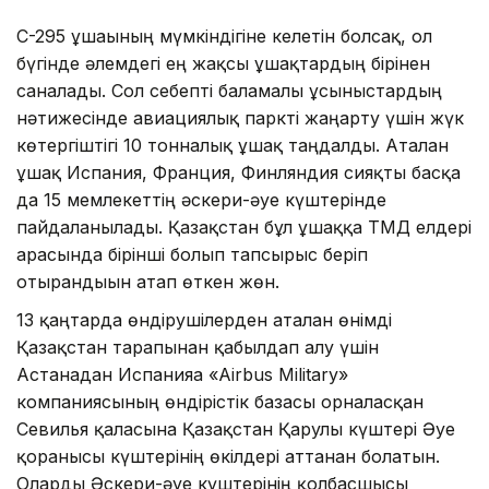
С-295 ұшағының мүмкіндігіне келетін болсақ, ол
бүгінде әлемдегі ең жақсы ұшақтардың бірінен
саналады. Сол себепті баламалы ұсыныстардың
нәтижесінде авиациялық паркті жаңарту үшін жүк
көтергіштігі 10 тонналық ұшақ таңдалды. Аталған
ұшақ Испания, Франция, Финляндия сияқты басқа
да 15 мемлекеттің әскери-әуе күштерінде
пайдаланылады. Қазақстан бұл ұшаққа ТМД елдері
арасында бірінші болып тапсырыс беріп
отырғандығын атап өткен жөн.
13 қаңтарда өндірушілерден аталған өнімді
Қазақстан тарапынан қабылдап алу үшін
Астанадан Испанияға «Airbus Military»
компаниясының өндірістік базасы орналасқан
Севилья қаласына Қазақстан Қарулы күштері Әуе
қорғанысы күштерінің өкілдері аттанған болатын.
Оларды Әскери-әуе күштерінің қолбасшысы