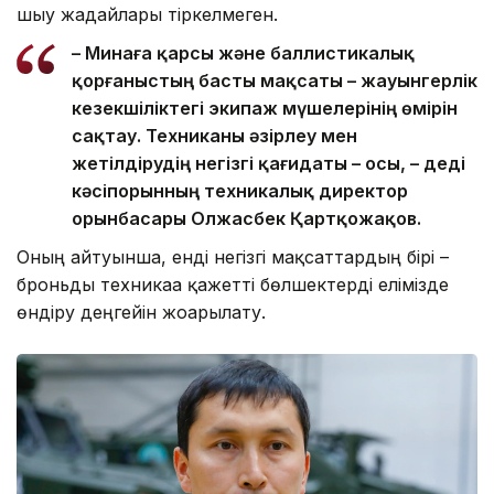
шығу жағдайлары тіркелмеген.
– Минаға қарсы және баллистикалық
қорғаныстың басты мақсаты – жауынгерлік
кезекшіліктегі экипаж мүшелерінің өмірін
сақтау. Техниканы әзірлеу мен
жетілдірудің негізгі қағидаты – осы, – деді
кәсіпорынның техникалық директор
орынбасары Олжасбек Қартқожақов.
Оның айтуынша, енді негізгі мақсаттардың бірі –
броньды техникаға қажетті бөлшектерді елімізде
өндіру деңгейін жоғарылату.