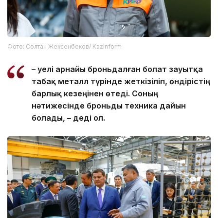
Фото: Солтан Жексенбеков/ Kazinform
– Әуелі арнайы броньдалған болат зауытқа
табақ металл түрінде жеткізіліп, өндірістің
барлық кезеңінен өтеді. Соның
нәтижесінде броньды техника дайын
болады, – деді ол.