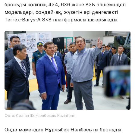
броньды көлігінің 4×4, 6×6 және 8×8 өлшеміндегі
модельдері, сондай-ақ, жүзетін әрі дөңгелекті
Terrex-Barys-A 8×8 платформасы шығарылады.
Фото: Солтан Жексенбеков/ Kazinform
Онда мамандар Нұрлыбек Нәлібаевты броньды