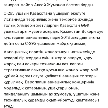
генерал-майор Алсай Жұманов бастап барды.
С-295 ұшағын Қазақстанға ұшырып әкелуге
Испанияда теориялық және тәжірибе жүзінде
толық білмдерін жетілдірген Қазақстан ӘӘК
ұшқыштары жүзеге асырды. Қазақстан Әскери әуе
күштерінің авиациялық паркі 2018 жылдың аяғына
дейін сегіз С-295 ұшағымен жабдықталмақ,
Авиациялық парктің жаңартылуы нәтижесінде
әскерді бір жерден екінші жерге апаруға, қару-
жарақ пен әскери техниканы кез-келген
стратегиялық бағытқа қосымша жанар-жағар май
құймай-ақ жеткізуге қабілетті авиация топтары
құрылмақ. Европалық авиациялық концерннің
модельдік қатарының ұшақтары оның
пайдаланылу шығынын аз жұмсауға, ұшатын және
техникалық құрамды оқып-үйретуді қамтамасыз
етеді.