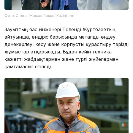
Фото: Солтан Жексенбеков/ Kazinform
Зауыттың бас инженері Төленді Жұртбаевтың
айтуынша, өндіріс барысында металды өңдеу,
дәнекерлеу, кесу және корпусты құрастыру тәрізді
жұмыстар атқарылады. Бұдан кейін техника
қажетті жабдықтармен және түрлі жүйелермен
қамтамасыз етіледі.