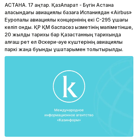
АСТАНА. 17 қаңтар. ҚазАқпарат - Бүгін Астана
қаласындағы авиациялық базаға Испаниядан «Airbus»
Еуропалық авиациялық концернінің екі С-295 ұшағы
келіп қонды. ҚР ҚМ баспасөз қызметінің мәліметінше,
20 жылдық тарихы бар Қазақстанның тарихында
алғаш рет ел Әскери-әуе күштерінің авиациялық
паркі жаңа буынды ұшақтарымен толықтырылды.