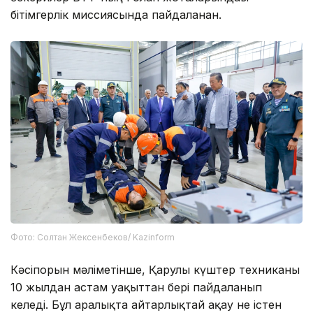
бітімгерлік миссиясында пайдаланған.
Фото: Солтан Жексенбеков/ Kazinform
Кәсіпорын мәліметінше, Қарулы күштер техниканы
10 жылдан астам уақыттан бері пайдаланып
келеді. Бұл аралықта айтарлықтай ақау не істен