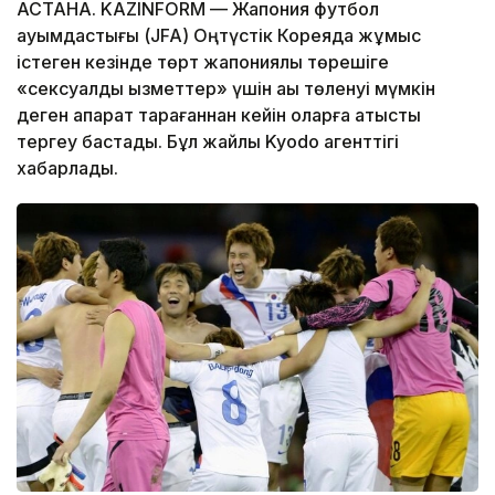
АСТАНА. KAZINFORM — Жапония футбол
қауымдастығы (JFA) Оңтүстік Кореяда жұмыс
істеген кезінде төрт жапониялық төрешіге
«сексуалдық қызметтер» үшін ақы төленуі мүмкін
деген ақпарат тарағаннан кейін оларға қатысты
тергеу бастады. Бұл жайлы Kyodo агенттігі
хабарлады.