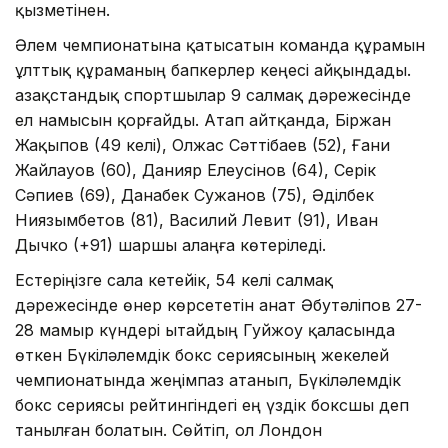
қызметінен.
Әлем чемпионатына қатысатын команда құрамын
ұлттық құраманың бапкерлер кеңесі айқындады.
Қазақстандық спортшылар 9 салмақ дәрежесінде
ел намысын қорғайды. Атап айтқанда, Біржан
Жақыпов (49 келі), Олжас Сәттібаев (52), Ғани
Жайлауов (60), Данияр Елеусінов (64), Серік
Сәпиев (69), Данабек Сужанов (75), Әділбек
Ниязымбетов (81), Василий Левит (91), Иван
Дычко (+91) шаршы алаңға көтеріледі.
Естеріңізге сала кетейік, 54 келі салмақ
дәрежесінде өнер көрсететін Қанат Әбутәліпов 27-
28 мамыр күндері Қытайдың Гуйжоу қаласында
өткен Бүкіләлемдік бокс сериясының жекелей
чемпионатында жеңімпаз атанып, Бүкіләлемдік
бокс сериясы рейтингіндегі ең үздік боксшы деп
танылған болатын. Сөйтіп, ол Лондон