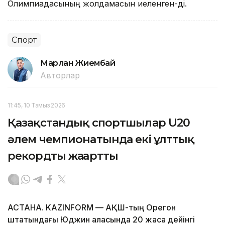
Олимпиадасының жолдамасын иеленген-ді.
Спорт
Марлан Жиембай
Авторлар
11:45, 10 Тамыз 2026
Қазақстандық спортшылар U20
әлем чемпионатында екі ұлттық
рекордты жаңартты
АСТАНА. KAZINFORM — АҚШ-тың Орегон
штатындағы Юджин қаласында 20 жасқа дейінгі