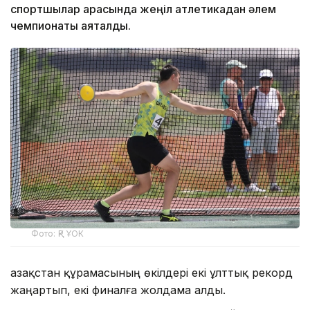
спортшылар арасында жеңіл атлетикадан әлем
чемпионаты аяқталды.
Фото: ҚР ҰОК
Қазақстан құрамасының өкілдері екі ұлттық рекорд
жаңартып, екі финалға жолдама алды.