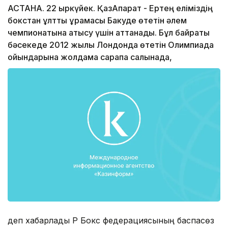
АСТАНА. 22 қыркүйек. ҚазАқпарат - Ертең еліміздің
бокстан ұлттық құрамасы Бакуде өтетін әлем
чемпионатына қатысу үшін аттанады. Бұл байрақты
бәсекеде 2012 жылы Лондонда өтетін Олимпиада
ойындарына жолдама сарапқа салынада,
деп хабарлады ҚР Бокс федерациясының баспасөз