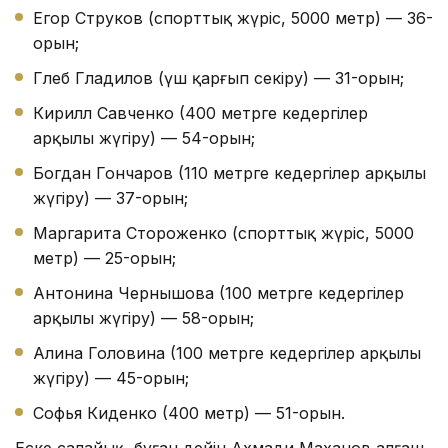
Егор Струков (спорттық жүріс, 5000 метр) — 36-
орын;
Глеб Гладилов (үш қарғып секіру) — 31-орын;
Кирилл Савченко (400 метрге кедергілер
арқылы жүгіру) — 54-орын;
Богдан Гончаров (110 метрге кедергілер арқылы
жүгіру) — 37-орын;
Маргарита Стороженко (спорттық жүріс, 5000
метр) — 25-орын;
Антонина Чернышова (100 метрге кедергілер
арқылы жүгіру) — 58-орын;
Алина Головина (100 метрге кедергілер арқылы
жүгіру) — 45-орын;
Софья Киденко (400 метр) — 51-орын.
Еске салайық, бұған дейін Ахмади Маханов алғаш