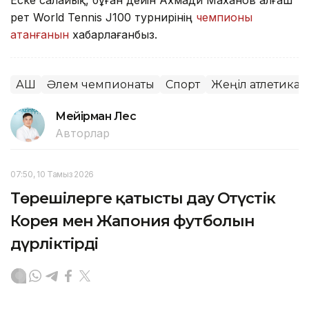
рет World Tennis J100 турнирінің
чемпионы
атанғанын
хабарлағанбыз.
АҚШ
Әлем чемпионаты
Спорт
Жеңіл атлетика
Мейірман Лес
Авторлар
07:50, 10 Тамыз 2026
Төрешілерге қатысты дау Оңтүстік
Корея мен Жапония футболын
дүрліктірді