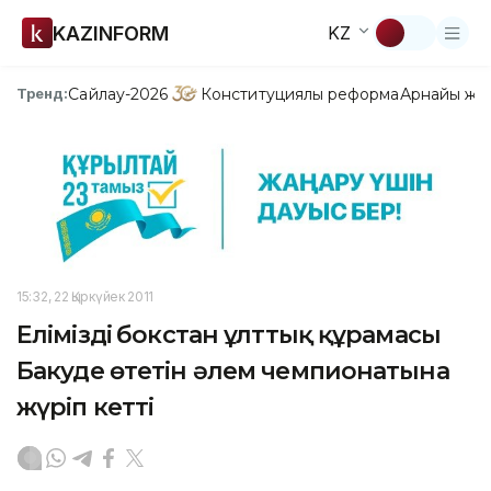
KAZINFORM
KZ
Сайлау-2026
Конституциялық реформа
Арнайы жо
Тренд:
15:32, 22 Қыркүйек 2011
Еліміздің бокстан ұлттық құрамасы
Бакуде өтетін әлем чемпионатына
жүріп кетті