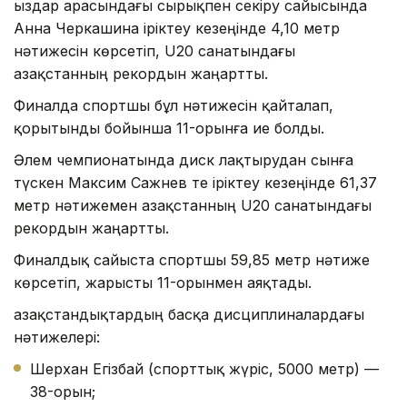
Қыздар арасындағы сырықпен секіру сайысында
Анна Черкашина іріктеу кезеңінде 4,10 метр
нәтижесін көрсетіп, U20 санатындағы
Қазақстанның рекордын жаңартты.
Финалда спортшы бұл нәтижесін қайталап,
қорытынды бойынша 11-орынға ие болды.
Әлем чемпионатында диск лақтырудан сынға
түскен Максим Сажнев те іріктеу кезеңінде 61,37
метр нәтижемен Қазақстанның U20 санатындағы
рекордын жаңартты.
Финалдық сайыста спортшы 59,85 метр нәтиже
көрсетіп, жарысты 11-орынмен аяқтады.
Қазақстандықтардың басқа дисциплиналардағы
нәтижелері:
Шерхан Егізбай (спорттық жүріс, 5000 метр) —
38-орын;