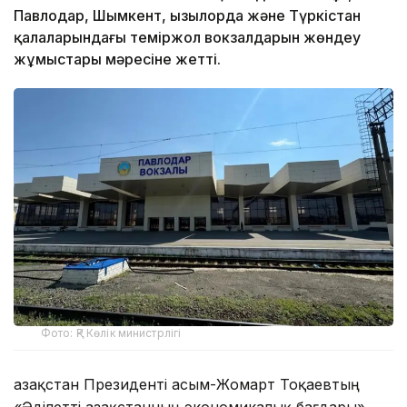
Павлодар, Шымкент, Қызылорда және Түркістан
қалаларындағы теміржол вокзалдарын жөндеу
жұмыстары мәресіне жетті.
Фото: ҚР Көлік министрлігі
Қазақстан Президенті Қасым-Жомарт Тоқаевтың
«Әділетті Қазақстанның экономикалық бағдары»