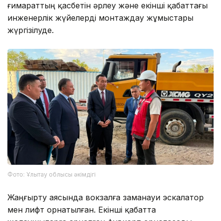
ғимараттың қасбетін әрлеу және екінші қабаттағы
инженерлік жүйелерді монтаждау жұмыстары
жүргізілуде.
Фото: Ұлытау облысы әкімдігі
Жаңғырту аясында вокзалға заманауи эскалатор
мен лифт орнатылған. Екінші қабатта