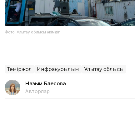
Фото: Ұлытау облысы әкімдігі
Теміржол
Инфрақұрылым
Ұлытау облысы
Назым Бөлесова
Авторлар
12:25, 02 Тамыз 2026
Инфрақұрылымды жаңғырту,
халықаралық дәлізді дамыту: