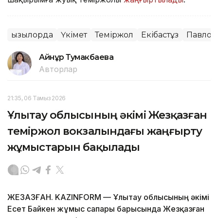
Қызылорда
Үкімет
Теміржол
Екібастұз
Павлод
Айнұр Тумакбаева
Авторлар
21:35, 06 Тамыз 2026
Ұлытау облысының әкімі Жезқазған
теміржол вокзалындағы жаңғырту
жұмыстарын бақылады
ЖЕЗҚАЗҒАН. KAZINFORM — Ұлытау облысының әкімі
Есет Байкен жұмыс сапары барысында Жезқазған