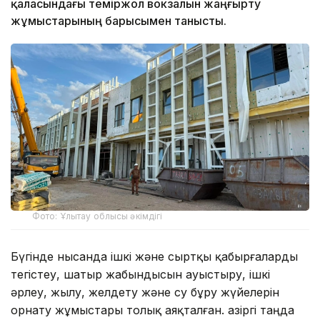
қаласындағы теміржол вокзалын жаңғырту
жұмыстарының барысымен танысты.
Фото: Ұлытау облысы әкімдігі
Бүгінде нысанда ішкі және сыртқы қабырғаларды
тегістеу, шатыр жабындысын ауыстыру, ішкі
әрлеу, жылу, желдету және су бұру жүйелерін
орнату жұмыстары толық аяқталған. Қазіргі таңда