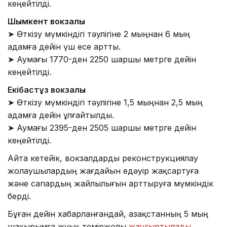
кеңейтілді.
Шымкент вокзалы
➤ Өткізу мүмкіндігі тәулігіне 2 мыңнан 6 мың
адамға дейін үш есе артты.
➤ Аумағы 1770-ден 2250 шаршы метрге дейін
кеңейтілді.
Екібастұз вокзалы
➤ Өткізу мүмкіндігі тәулігіне 1,5 мыңнан 2,5 мың
адамға дейін ұлғайтылды.
➤ Аумағы 2395-ден 2505 шаршы метрге дейін
кеңейтілді.
Айта кетейік, вокзалдарды реконструкциялау
жолаушылардың жағдайын едәуір жақсартуға
және сапардың жайлылығын арттыруға мүмкіндік
берді.
Бұған дейін хабарланғандай, Қазақстанның 5 мың
шақырымға жуық теміржолы
жаңғыртылады
.