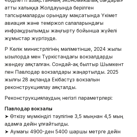
атты халыққа Жолдауында берілген
тапсырмаларды орындау мақсатында Үкімет
авиация және теміржол салаларындағы
инфрақұрылымды жаңғырту бойынша жүйелі
жұмыстар жүргізуде.
ҚР Көлік министрлігінің мәліметінше, 2024 жылы
Қызылорда мен Түркістандағы вокзалдарды
жөндеу аяқталған. Сондай-ақ былтыр Шымкент
пен Павлодар вокзалдары жаңартылды. 2025
жылғы 28 ақпанда Екібастұз вокзалын
реконструкциялау аяқталды.
Реконструкциялаудың негізгі параметрлері:
Павлодар вокзалы
➤ Өткізу мүмкіндігі тәулігіне 3,5 мыңнан 4,5 мың
адамға дейін ұлғайтылды.
➤ Аумағы 4900-ден 5400 шаршы метрге дейін