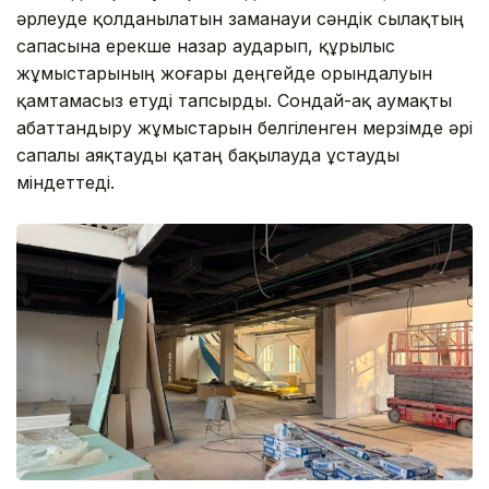
әрлеуде қолданылатын заманауи сәндік сылақтың
сапасына ерекше назар аударып, құрылыс
жұмыстарының жоғары деңгейде орындалуын
қамтамасыз етуді тапсырды. Сондай-ақ аумақты
абаттандыру жұмыстарын белгіленген мерзімде әрі
сапалы аяқтауды қатаң бақылауда ұстауды
міндеттеді.