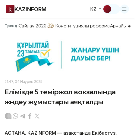
KAZINFORM
KZ
Сайлау-2026
Конституциялық реформа
Арнайы жо
Тренд:
21:47, 04 Наурыз 2025
Елімізде 5 теміржол вокзалында
жөндеу жұмыстары аяқталды
АСТАНА. KAZINFORM — Қазақстанда Екібастұз,