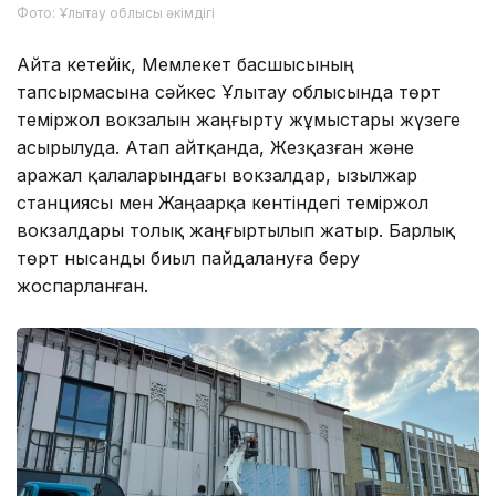
Фото: Ұлытау облысы әкімдігі
Айта кетейік, Мемлекет басшысының
тапсырмасына сәйкес Ұлытау облысында төрт
теміржол вокзалын жаңғырту жұмыстары жүзеге
асырылуда. Атап айтқанда, Жезқазған және
Қаражал қалаларындағы вокзалдар, Қызылжар
станциясы мен Жаңаарқа кентіндегі теміржол
вокзалдары толық жаңғыртылып жатыр. Барлық
төрт нысанды биыл пайдалануға беру
жоспарланған.