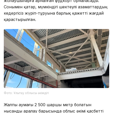
жолаушыларға арналған фудкорт орналасады.
Сонымен қатар, мүмкіндігі шектеулі азаматтардың
кедергісіз жүріп-тұруына барлық қажетті жағдай
қарастырылған.
Фото: Ұлытау облысы әкімдігі
Жалпы аумағы 2 500 шаршы метр болатын
нысанды аралау барысында облыс әкімі қасбетті