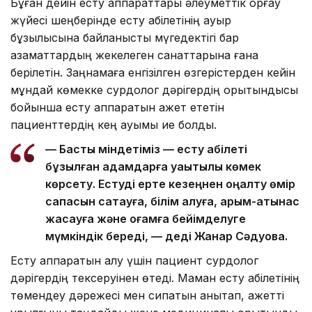
Бұған дейін есту аппараттары әлеуметтік қорғау
жүйесі шеңберінде есту қабілетінің ауыр
бұзылысына байланысты мүгедектігі бар
азаматтардың жекелеген санаттарына ғана
берілетін. Заңнамаға енгізілген өзгерістерден кейін
мұндай көмекке сурдолог дәрігердің қорытындысы
бойынша есту аппаратын қажет ететін
пациенттердің кең ауқымы ие болды.
— Басты міндетіміз — есту қабілеті
бұзылған адамдарға уақытылы көмек
көрсету. Естуді ерте кезеңнен оңалту өмір
сапасын сақтауға, білім алуға, қарым-қатынас
жасауға және қоғамға бейімделуге
мүмкіндік береді, — деді Жанар Сәдуова.
Есту аппаратын алу үшін пациент сурдолог
дәрігердің тексеруінен өтеді. Маман есту қабілетінің
төмендеу дәрежесі мен сипатын анықтап, қажетті