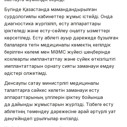
Бүгінде Қазақстанда мамандандырылған
сурдологиялық кабинеттер жұмыс істейді. Онда
диагностика жүргізіліп, есту аппараттары
іріктеледі және есту-сөйлеу оңалту қызметтері
көрсетіледі. Есту қабілеті ауыр дәрежеде бұзылған
балаларға тегін медициналық көмектің кепілдік
берілген көлемі мен МӘМС жүйесі шеңберінде
кохлеарлық имплантаттау және сүйек өткізгіштігі
имплантаттарын орнату сияқты заманауи емдеу
әдістері қолжетімді.
Денсаулық сақтау министрлігі медициналық
талаптарға сәйкес келетін заманауи есту
аппараттарының үлгілерін іріктеу бойынша
да дайындық жұмыстарын жүргізді. Тізбеге есту
қабілетінің төмендеу дәрежесіне қарай әртүрлі қуат
деңгейіндегі құрылғылар енгізілді.