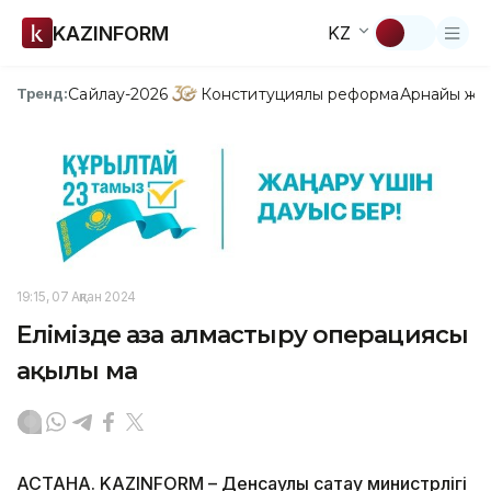
KAZINFORM
KZ
Сайлау-2026
Конституциялық реформа
Арнайы жо
Тренд:
19:15, 07 Ақпан 2024
Елімізде ағза алмастыру операциясы
ақылы ма
АСТАНА. KAZINFORM – Денсаулық сақтау министрлігі