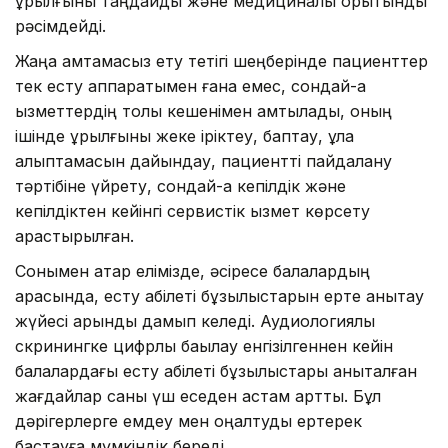
құрылғыны таңдайды және медициналық қорытынды
рәсімдейді.
Жаңа қамтамасыз ету тетігі шеңберінде пациенттер
тек есту аппаратымен ғана емес, сондай-ақ
қызметтердің толық кешенімен қамтылады, оның
ішінде құрылғыны жеке іріктеу, баптау, құлақ
қалыптамасын дайындау, пациентті пайдалану
тәртібіне үйрету, сондай-ақ кепілдік және
кепілдіктен кейінгі сервистік қызмет көрсету
қарастырылған.
Сонымен қатар елімізде, әсіресе балалардың
арасында, есту қабілеті бұзылыстарын ерте анықтау
жүйесі қарқынды дамып келеді. Аудиологиялық
скринингке цифрлық бақылау енгізілгеннен кейін
балалардағы есту қабілеті бұзылыстары анықталған
жағдайлар саны үш еседен астам артты. Бұл
дәрігерлерге емдеу мен оңалтуды ертерек
бастауға мүмкіндік береді.