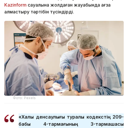
Kazinform
сауалына жолдаған жауабында ағза
алмастыру тәртібін түсіндірді.
Фото: Pexels
«Халық денсаулығы туралы кодекстің 209-
бабы 4-тармағының 3-тармақшасы