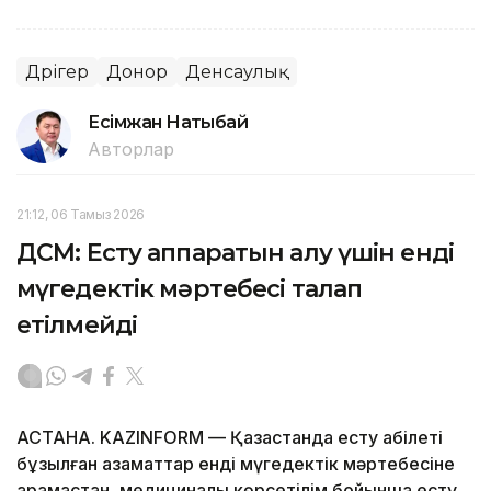
Дәрігер
Донор
Денсаулық
Есімжан Нақтыбай
Авторлар
21:12, 06 Тамыз 2026
ДСМ: Есту аппаратын алу үшін енді
мүгедектік мәртебесі талап
етілмейді
АСТАНА. KAZINFORM — Қазақстанда есту қабілеті
бұзылған азаматтар енді мүгедектік мәртебесіне
қарамастан, медициналық көрсетілім бойынша есту