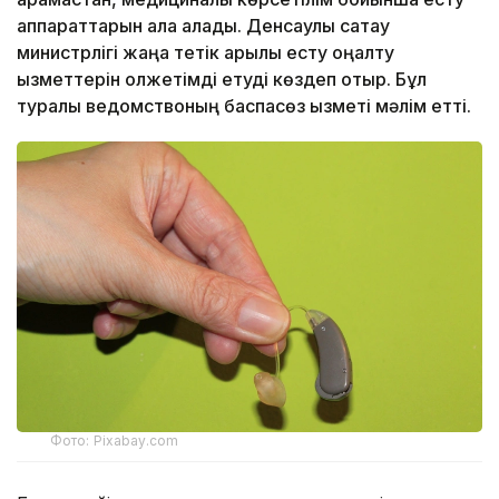
аппараттарын ала алады. Денсаулық сақтау
министрлігі жаңа тетік арқылы есту оңалту
қызметтерін қолжетімді етуді көздеп отыр. Бұл
туралы ведомствоның баспасөз қызметі мәлім етті.
Фото: Pixabay.com