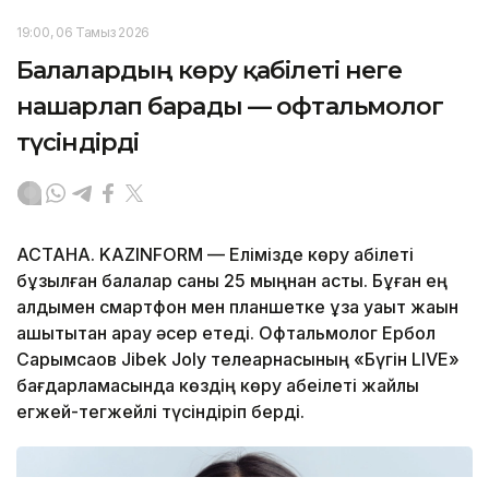
19:00, 06 Тамыз 2026
Балалардың көру қабілеті неге
нашарлап барады — офтальмолог
түсіндірді
АСТАНА. KAZINFORM — Елімізде көру қабілеті
бұзылған балалар саны 25 мыңнан асты. Бұған ең
алдымен смартфон мен планшетке ұзақ уақыт жақын
қашықтықтан қарау әсер етеді. Офтальмолог Ербол
Сарымсақов Jibek Joly телеарнасының «Бүгін LIVE»
бағдарламасында көздің көру қабеілеті жайлы
егжей-тегжейлі түсіндіріп берді.