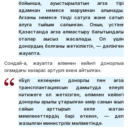
бойынша, ауыстырылатын ағза тірі
адамнан немесе марқұмнан алынады.
Ағзаны немесе тінді сатуға және сатып
алуға тыйым салынған. Оның үстіне
Қазақстанда ағза алмастыру бағытындағы
оталар ақысыз жасалады. Ол үшін
донордың болғаны жеткілікті», — делінген
жауапта.
Сондай-ақ, жауапта өлімнен кейінгі донорлыққа
қоғамдағы көзқарас әртүрлі екені айтылған.
«Бұл кезеңнен донорлық пен ағза
трансплантациясын дамытуда елеулі
нәтижеге қол жеткізген, өлімнен кейінгі
донорлық арқылы құтқарылған өмір санын жыл
сайын арттырып келе жатқан
мемлекеттердің бәрі өткен», — деп
жазылған министрлік мәліметінде.