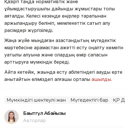
Қазіргі таңда нормативтік және
ұйымдастырушылық дайындық жұмыстары толық
аяқталды. Келесі кезеңде өңірлер тарапынан
қаржыландыру бөлініп, мемлекеттік сатып алу
рәсімдері жүргізіледі.
Жаңа жүйе мыңдаған қазақстандықтың мүгедектік
мәртебесіне қарамастан қажетті есту оңалту көмегін
уақтылы алуына және олардың өмір сапасын
арттыруға мүмкіндік береді.
Айта кетейік, жақында есту қабілетіндегі ақауды ерте
анықтайтын еліміздегі алғашқы орталық
ашылды.
Мүмкіндігі шектеулі жан
Мүгедектігі бар
ҚР Ден
Бақытгүл Абайқызы
Авторлар