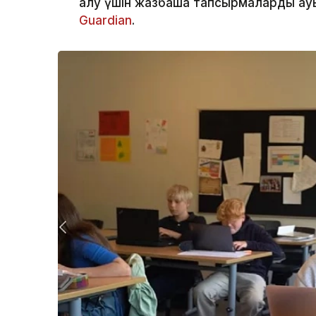
алу үшін жазбаша тапсырмаларды ауы
Guardian
.