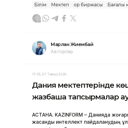
Білім
Мектеп
Қор биржасы
Бағалы 
Марлан Жиембай
Авторлар
17:35, 07 Тамыз 2026
Дания мектептерінде көш
жазбаша тапсырмалар ау
АСТАНА. KAZINFORM – Данияда жоғары
жасанды интеллект пайдаланудың ұлт