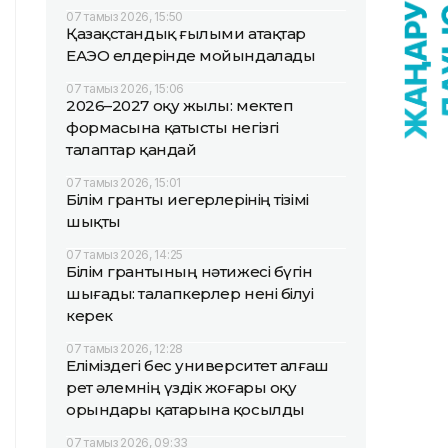
07 тамыз 2026, 15:50
Қазақстандық ғылыми атақтар
ЕАЭО елдерінде мойындалады
07 тамыз 2026, 15:06
2026–2027 оқу жылы: мектеп
формасына қатысты негізгі
талаптар қандай
07 тамыз 2026, 15:01
Білім гранты иегерлерінің тізімі
шықты
07 тамыз 2026, 14:25
Білім грантының нәтижесі бүгін
шығады: талапкерлер нені білуі
керек
07 тамыз 2026, 12:28
Еліміздегі бес университет алғаш
рет әлемнің үздік жоғары оқу
орындары қатарына қосылды
07 тамыз 2026, 09:33