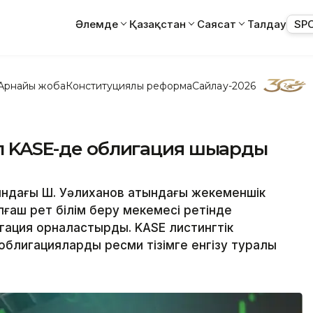
Әлемде
Қазақстан
Саясат
Талдау
SP
Арнайы жоба
Конституциялық реформа
Сайлау-2026
еп KASE-де облигация шығарды
ндағы Ш. Уәлиханов атындағы жекеменшік
лғаш рет білім беру мекемесі ретінде
игация орналастырды. KASE листингтік
блигацияларды ресми тізімге енгізу туралы