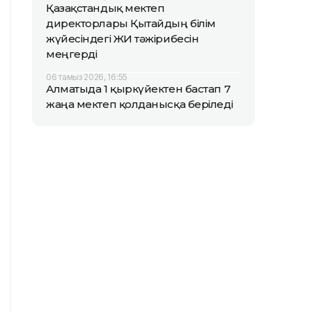
Қазақстандық мектеп
директорлары Қытайдың білім
жүйесіндегі ЖИ тәжірибесін
меңгерді
06 тамыз 2026, 16:55
Алматыда 1 қыркүйектен бастап 7
жаңа мектеп қолданысқа беріледі