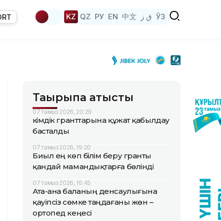
KZ
QZ
РУ
EN
中文
ق ز
ЎЗ
ORT
Тақырыпқа қатысты
07 тамыз 2026, 20:29
Әкімдік гранттарына құжат қабылдау
басталды
07 тамыз 2026, 19:20
Биыл ең көп білім беру гранты
қандай мамандықтарға бөлінді
07 тамыз 2026, 16:45
Ата-ана баланың денсаулығына
қауіпсіз сөмке таңдағаны жөн –
ортопед кеңесі