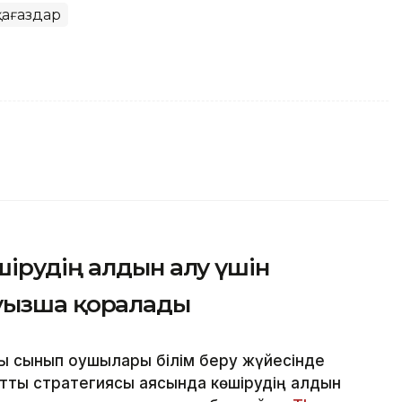
қағаздар
ірудің алдын алу үшін
ызша қорғалады
 сынып оқушылары білім беру жүйесінде
тық стратегиясы аясында көшірудің алдын