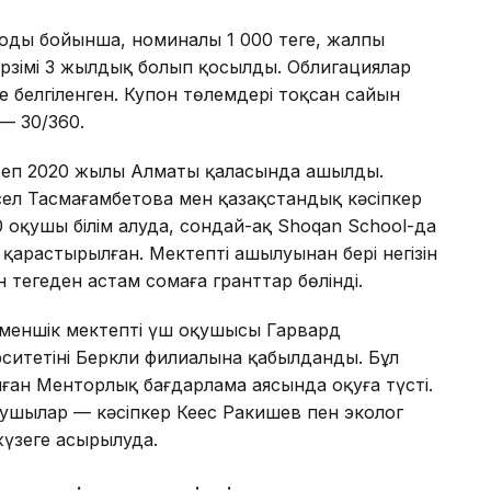
оды бойынша, номиналы 1 000 теңге, жалпы
ерзімі 3 жылдық болып қосылды. Облигациялар
 белгіленген. Купон төлемдері тоқсан сайын
 — 30/360.
теп 2020 жылы Алматы қаласында ашылды.
Әсел Тасмағамбетова мен қазақстандық кәсіпкер
00 оқушы білім алуда, сондай-ақ Shoqan School-да
арастырылған. Мектептің ашылуынан бері негізін
теңгеден астам сомаға гранттар бөлінді.
меншік мектептің үш оқушысы Гарвард
ситетінің Беркли филиалына қабылданды. Бұл
ған Менторлық бағдарлама аясында оқуға түсті.
лаушылар — кәсіпкер Кеңес Ракишев пен эколог
үзеге асырылуда.