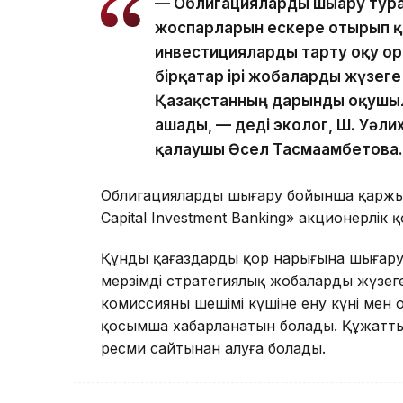
— Облигацияларды шығару тура
жоспарларын ескере отырып 
инвестицияларды тарту оқу о
бірқатар ірі жобаларды жүзеге
Қазақстанның дарынды оқушыл
ашады, — деді эколог, Ш. Уәлих
қалаушы Әсел Тасмағамбетова.
Облигацияларды шығару бойынша қаржы
Capital Investment Banking» акционерлік
Құнды қағаздарды қор нарығына шығару 
мерзімді стратегиялық жобаларды жүзеге
комиссияның шешімі күшіне ену күні мен 
қосымша хабарланатын болады. Құжатты
ресми сайтынан алуға болады.