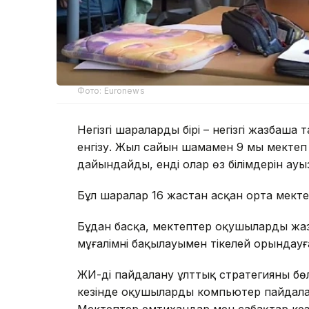
Фото: Euronews
Негізгі шаралардың бірі – негізгі жазба
енгізу. Жыл сайын шамамен 9 мың мект
дайындайды, енді олар өз білімдерін ау
Бұл шаралар 16 жастан асқан орта мект
Бұдан басқа, мектептер оқушыларды жа
мұғалімнің бақылауымен тікелей орындау
ЖИ-ді пайдалану ұлттық стратегияның бө
кезінде оқушылардың компьютер пайдалан