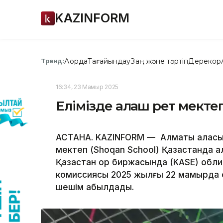
KAZINFORM
Ақорда
Тағайындау
Заң және тәртіп
Дерекқор
Тренд:
16:34, 23 Мамыр 2025
Елімізде алғаш рет мект
АСТАНА. KAZINFORM — Алматы қаласы
мектеп (Shoqan School) Қазақстанда а
Қазақстан қор биржасында (KASE) обл
комиссиясы 2025 жылғы 22 мамырда о
шешім қабылдады.