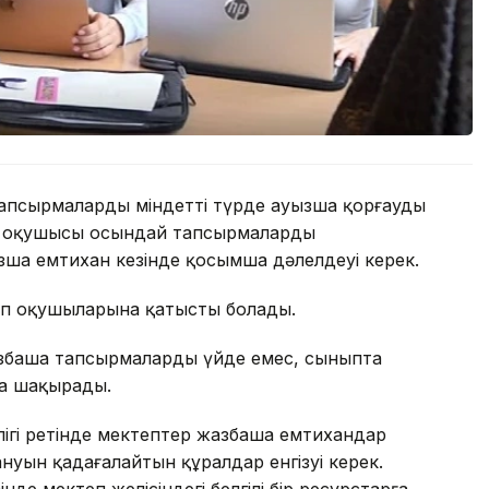
ша тапсырмаларды міндетті түрде ауызша қорғауды
еп оқушысы осындай тапсырмаларды
ызша емтихан кезінде қосымша дәлелдеуі керек.
еп оқушыларына қатысты болады.
збаша тапсырмаларды үйде емес, сыныпта
ға шақырады.
лігі ретінде мектептер жазбаша емтихандар
уын қадағалайтын құралдар енгізуі керек.