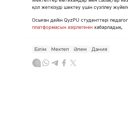
Мектептер емтихандар мен сабақтар кезін
қол жеткізуді шектеу үшін сүзгілеу жүйел
Осыған дейін QyzPU студенттері педагог
платформасын әзірлегенін
хабарладық.
Білім
Мектеп
Әлем
Дания
Зарина Туғанбаева
Авторлар
16:45, 07 Тамыз 2026