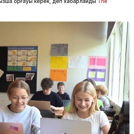
зша қорғауы керек, деп хабарлайды
The