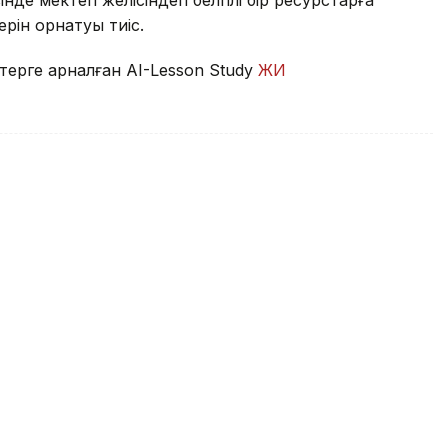
де мектеп желісіндегі белгілі бір ресурстарға
ерін орнатуы тиіс.
терге арналған AI-Lesson Study
ЖИ