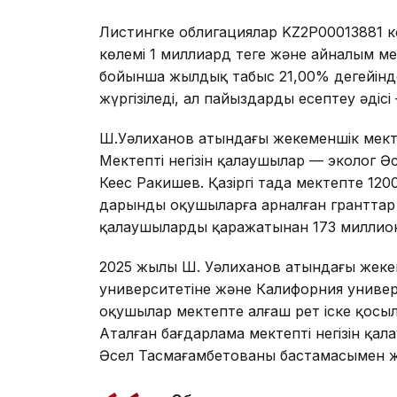
Листингке облигациялар KZ2P00013881 к
көлемі 1 миллиард теңге және айналым м
бойынша жылдық табыс 21,00% деңгейінде
жүргізіледі, ал пайыздарды есептеу әдісі
Ш.Уәлиханов атындағы жекеменшік мек
Мектептің негізін қалаушылар — эколог 
Кеңес Ракишев. Қазіргі таңда мектепте 12
дарынды оқушыларға арналған гранттар қ
қалаушылардың қаражатынан 173 миллион 
2025 жылы Ш. Уәлиханов атындағы жеке
университетіне және Калифорния универ
оқушылар мектепте алғаш рет іске қосыл
Аталған бағдарлама мектептің негізін қа
Әсел Тасмағамбетованың бастамасымен ж