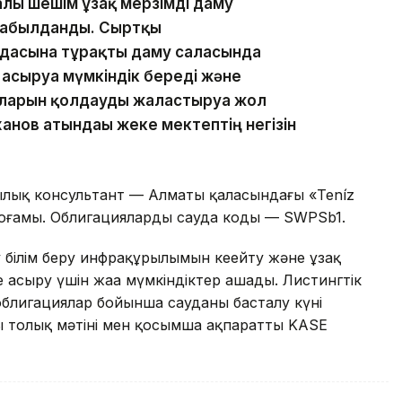
лы шешім ұзақ мерзімді даму
қабылданды. Сыртқы
рдасына тұрақты даму саласында
 асыруға мүмкіндік береді және
арын қолдауды жалғастыруға жол
анов атындағы жеке мектептің негізін
лық консультант — Алматы қаласындағы «Teníz
 қоғамы. Облигациялардың сауда коды — SWPSb1.
білім беру инфрақұрылымын кеңейту және ұзақ
 асыру үшін жаңа мүмкіндіктер ашады. Листингтік
облигациялар бойынша сауданың басталу күні
ң толық мәтіні мен қосымша ақпаратты KASE