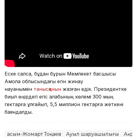
Еске салсақ, бұдан бұрын Мемлекет басшысы
Ақмола облысындағы егін жинау
науқанымен
танысқанын
жазған едік. Президентке
биыл өңірдегі егіс алқабының көлемі 300 мың
гектарға ұлғайып, 5,5 миллион гектарға жеткені
баяндалды.
Қасым-Жомарт Тоқаев
Ауыл шаруашылығы
Ақор