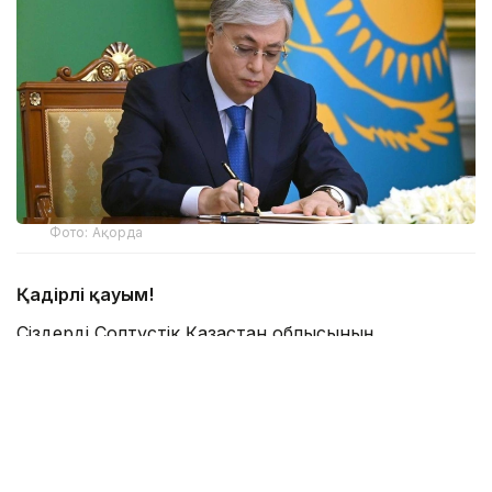
Фото: Ақорда
Қадірлі қауым!
Сіздерді Солтүстік Қазақстан облысының
құрылғанына 90 жыл толуымен шын жүректен
құттықтаймын!
Осы уақыт ішінде Қызылжар өңірі дамудың даңғыл
жолынан өтіп, шежірелі өлкеге айналды.