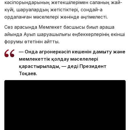
кәсіпорындарының жетекшілерімен саланың жай-
күйі, шаруалардың жетістіктері, сондай-ақ
қордаланған мәселелері жөнінде әңгімелесті.
Сөз арасында Мемлекет басшысы биыл қараша
айында Ауыл шаруашылығы еңбеккерлерінің екінші
форумы өтетінін айтты.
— Онда агроөнеркәсіп кешенін дамыту және
мемлекеттік қолдау мәселелері
қарастырылады, — деді Президент
Тоқаев.