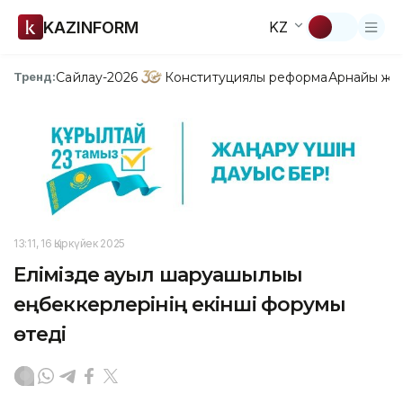
KAZINFORM
KZ
Сайлау-2026
Конституциялық реформа
Арнайы жо
Тренд:
13:11, 16 Қыркүйек 2025
Елімізде ауыл шаруашылығы
еңбеккерлерінің екінші форумы
өтеді