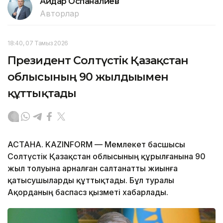
Айдар Оспаналиев
Авторлар
18:40, 07 Тамыз 2026
Президент Солтүстік Қазақстан
облысының 90 жылдығымен
құттықтады
АСТАНА. KAZINFORM — Мемлекет басшысы
Солтүстік Қазақстан облысының құрылғанына 90
жыл толуына арналған салтанатты жиынға
қатысушыларды құттықтады. Бұл туралы
Ақорданың баспасөз қызметі хабарлады.