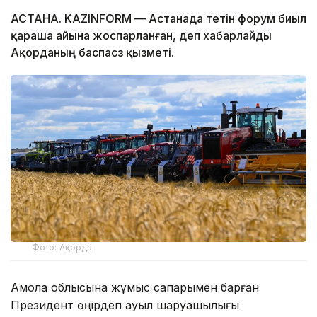
АСТАНА. KAZINFORM — Астанада өтетін форум биыл
қараша айына жоспарланған, деп хабарлайды
Ақорданың баспасөз қызметі.
Фото: Ақорда
Ақмола облысына жұмыс сапарымен барған
Президент өңірдегі ауыл шаруашылығы