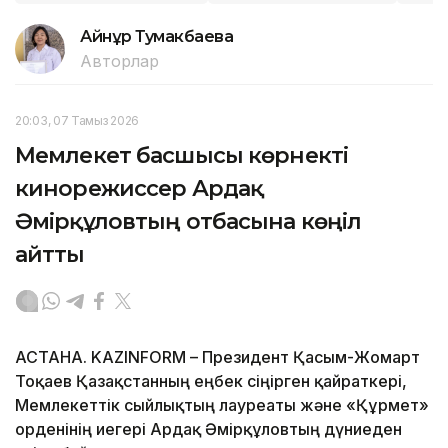
Айнұр Тумакбаева
Авторлар
20:03, 07 Тамыз 2026
Мемлекет басшысы көрнекті
кинорежиссер Ардақ
Әмірқұловтың отбасына көңіл
айтты
АСТАНА. KAZINFORM – Президент Қасым-Жомарт
Тоқаев Қазақстанның еңбек сіңірген қайраткері,
Мемлекеттік сыйлықтың лауреаты және «Құрмет»
орденінің иегері Ардақ Әмірқұловтың дүниеден