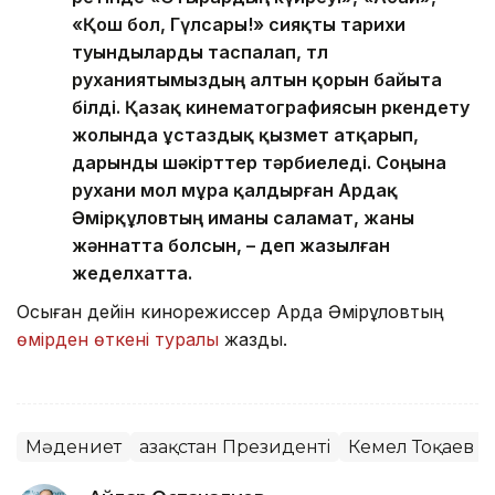
«Қош бол, Гүлсары!» сияқты тарихи
туындыларды таспалап, төл
руханиятымыздың алтын қорын байыта
білді. Қазақ кинематографиясын өркендету
жолында ұстаздық қызмет атқарып,
дарынды шәкірттер тәрбиеледі. Соңына
рухани мол мұра қалдырған Ардақ
Әмірқұловтың иманы саламат, жаны
жәннатта болсын, – деп жазылған
жеделхатта.
Осыған дейін кинорежиссер Ардақ Әмірқұловтың
өмірден өткені туралы
жаздық.
Мәдениет
Қазақстан Президенті
Кемел Тоқаев