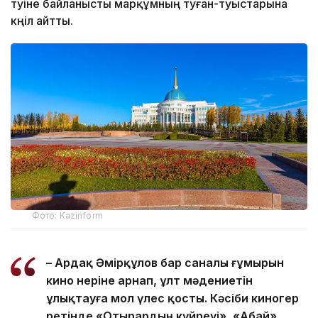
өтуіне байланысты марқұмның туған-туыстарына
көңіл айтты.
Фото: Kazinform
– Ардақ Әмірқұлов бар саналы ғұмырын
кино өнеріне арнап, ұлт мәдениетін
ұлықтауға мол үлес қосты. Кәсіби киногер
ретінде «Отырардың күйреуі», «Абай»,