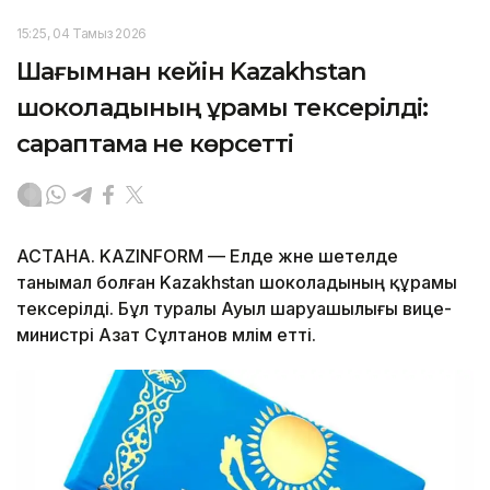
15:25, 04 Тамыз 2026
Шағымнан кейін Kazakhstan
шоколадының құрамы тексерілді:
сараптама не көрсетті
АСТАНА. KAZINFORM — Елде және шетелде
танымал болған Kazakhstan шоколадының құрамы
тексерілді. Бұл туралы Ауыл шаруашылығы вице-
министрі Азат Сұлтанов мәлім етті.