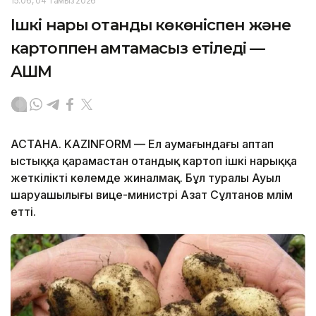
15:06, 04 Тамыз 2026
Ішкі нарық отандық көкөніспен және
картоппен қамтамасыз етіледі —
АШМ
АСТАНА. KAZINFORM — Ел аумағындағы аптап
ыстыққа қарамастан отандық картоп ішкі нарыққа
жеткілікті көлемде жиналмақ. Бұл туралы Ауыл
шаруашылығы вице-министрі Азат Сұлтанов мәлім
етті.