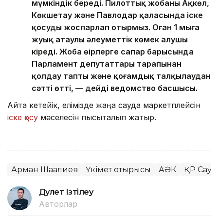
мүмкіндік береді. Пилоттық жобаны Ақкөл,
Көкшетау және Павлодар қаласында іске
қосуды жоспарлап отырмыз. Оған 1 мыңға
жуық атаулы әлеуметтік көмек алушы
кіреді. Жоба өңірлерге сапар барысында
Парламент депутаттары тарапынан
қолдау тапты және қоғамдық талқылаудан
сәтті өтті, — дейді ведомство басшысы.
Айта кетейік, елімізде жаңа сауда маркетплейсін
іске қосу
мәселесін пысықталып жатыр.
Арман Шаққалиев
Үкімет отырысы
АӘК
ҚР Сауд
Дәулет Ізтілеу
Авторлар