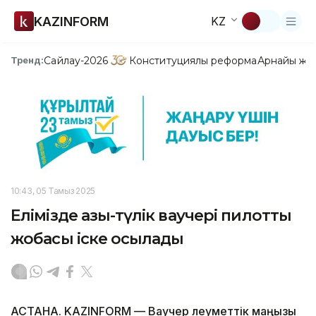
KAZINFORM
KZ
Сайлау-2026
Конституциялық реформа
Арнайы жо
Тренд:
10:43, 05 Тамыз 2025
Елімізде азық-түлік ваучері пилоттық
жобасы іске қосылады
АСТАНА. KAZINFORM — Ваучер әлеуметтік маңызы