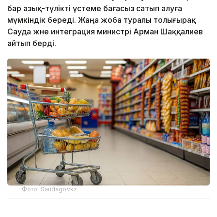
бар азық-түлікті үстеме бағасыз сатып алуға
мүмкіндік береді. Жаңа жоба туралы толығырақ
Сауда және интеграция министрі Арман Шаққалиев
айтып берді.
Фото: Saudagovkz