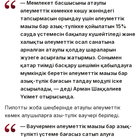
— Мемлекет басшысының атаулы
әлеуметтік көмекке көшу жөніндегі
тапсырмасын орындау үшін әлеуметтік
маңызы бар азық-түлікке қойылатын 15%
сауда үстемесін бақылау күшейтіледі және
халықтың әлеуметтік осал санатына
арналған атаулы қолдау шараларын
жүзеге асырғалы жатырмыз. Сонымен
қатар тиімді басқару шешімін қабылдауға
мүмкіндік беретін әлеуметтік маңызы бар
азық-түлік бағасын талдау модулі іске
асырылады, — деді Арман Шаққалиев
Үкімет отырысында.
Пилоттық жоба шеңберінде атаулы әлеуметтік
көмек алушыларға азық-түлік ваучері беріледі.
— Ваучермен әлеуметтік маңызы бар азық-
түлікті үстеме бағасыз сатып алуға