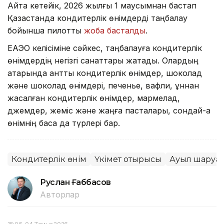
Айта кетейік, 2026 жылғы 1 маусымнан бастап
Қазақстанда кондитерлік өнімдерді таңбалау
бойынша пилоттық
жоба басталды
.
ЕАЭО келісіміне сәйкес, таңбалауға кондитерлік
өнімдердің негізгі санаттары жатады. Олардың
қатарында қантты кондитерлік өнімдер, шоколад
және шоколад өнімдері, печенье, вафли, ұннан
жасалған кондитерлік өнімдер, мармелад,
джемдер, жеміс және жаңғақ пасталары, сондай-ақ
өнімнің басқа да түрлері бар.
Кондитерлік өнім
Үкімет отырысы
Ауыл шаруа
Руслан Ғаббасов
Авторлар