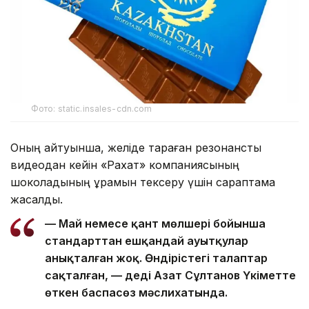
Фото: static.insales-cdn.com
Оның айтуынша, желіде тараған резонансты
видеодан кейін «Рахат» компаниясының
шоколадының құрамын тексеру үшін сараптама
жасалды.
— Май немесе қант мөлшері бойынша
стандарттан ешқандай ауытқулар
анықталған жоқ. Өндірістегі талаптар
сақталған, — деді Азат Сұлтанов Үкіметте
өткен баспасөз мәслихатында.