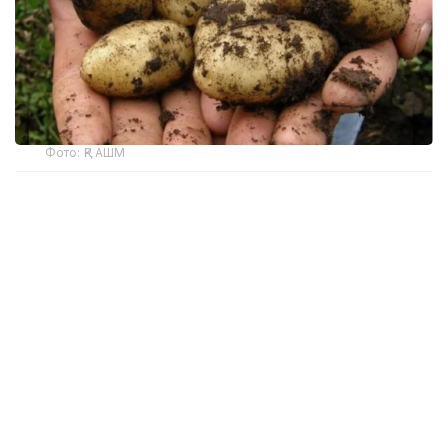
Фото: ҚР АШМ
Бүгін Үкіметте өткен баспасөз мәслихатында
жаздағы күн райы отандық көкөніс пен астық
шығымына қаншалықты әсер етуі мүмкін екені
сұралды.
— Негізгі көкөніс дақылдары суармалы
жерлерде өсіріледі, сондықтан жағдай
бақылауда. Ал солтүстік өңірлер және
Павлодардағы картоп бойынша тосын
жағдай болады деп ойламаймын. Қазіргі
болжамдар бойынша көкөніс пен картоптың