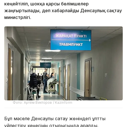
кеңейтіліп, шокқа қарсы бөлімшелер
жаңғыртылады, деп хабарлайды Денсаулық сақтау
министрлігі.
Фото: Артём Викторов / Kazinform
Бұл мәселе Денсаулық сақтау жөніндегі ұлттық
үйлестіру кеңесінің отырысында қаралды.