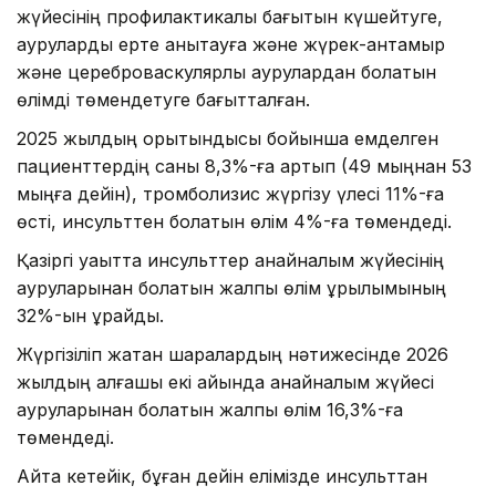
жүйесінің профилактикалық бағытын күшейтуге,
ауруларды ерте анықтауға және жүрек-қантамыр
және цереброваскулярлық аурулардан болатын
өлімді төмендетуге бағытталған.
2025 жылдың қорытындысы бойынша емделген
пациенттердің саны 8,3%-ға артып (49 мыңнан 53
мыңға дейін), тромболизис жүргізу үлесі 11%-ға
өсті, инсульттен болатын өлім 4%-ға төмендеді.
Қазіргі уақытта инсульттер қанайналым жүйесінің
ауруларынан болатын жалпы өлім құрылымының
32%-ын құрайды.
Жүргізіліп жатқан шаралардың нәтижесінде 2026
жылдың алғашқы екі айында қанайналым жүйесі
ауруларынан болатын жалпы өлім 16,3%-ға
төмендеді.
Айта кетейік, бұған дейін елімізде инсульттан