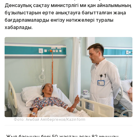
Денсаулық сақтау министрлігі ми қан айналымының
бұзылыстарын ерте анықтауға бағытталған жаңа
бағдарламаларды енгізу нәтижелері туралы
хабарлады.
Фото: Ағыбай Аяпбергенов/Kazinform
Жыл басынан бері 50 жастан асқан 82 мыңнан