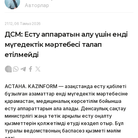
Авторлар
21:12, 06 Тамыз 2026
ДСМ: Есту аппаратын алу үшін енді
мүгедектік мәртебесі талап
етілмейді
АСТАНА. KAZINFORM — Қазақстанда есту қабілеті
бұзылған азаматтар енді мүгедектік мәртебесіне
қарамастан, медициналық көрсетілім бойынша
есту аппараттарын ала алады. Денсаулық сақтау
министрлігі жаңа тетік арқылы есту оңалту
қызметтерін қолжетімді етуді көздеп отыр. Бұл
туралы ведомствоның баспасөз қызметі мәлім
етті.