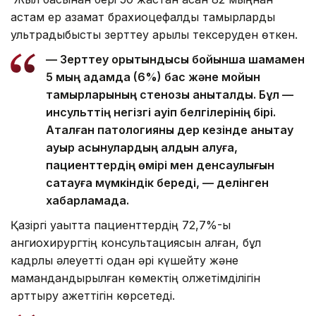
астам ер азамат брахиоцефалдық тамырларды
ультрадыбыстық зерттеу арқылы тексеруден өткен.
— Зерттеу қорытындысы бойынша шамамен
5 мың адамда (6%) бас және мойын
тамырларының стенозы анықталды. Бұл —
инсульттің негізгі қауіп белгілерінің бірі.
Аталған патологияны дер кезінде анықтау
ауыр асқынулардың алдын алуға,
пациенттердің өмірі мен денсаулығын
сақтауға мүмкіндік береді, — делінген
хабарламада.
Қазіргі уақытта пациенттердің 72,7%-ы
ангиохирургтің консультациясын алған, бұл
кадрлық әлеуетті одан әрі күшейту және
мамандандырылған көмектің қолжетімділігін
арттыру қажеттігін көрсетеді.