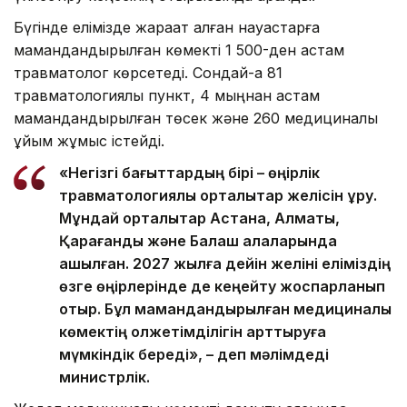
Бүгінде елімізде жарақат алған науқастарға
мамандандырылған көмекті 1 500-ден астам
травматолог көрсетеді. Сондай-ақ 81
травматологиялық пункт, 4 мыңнан астам
мамандандырылған төсек және 260 медициналық
ұйым жұмыс істейді.
«Негізгі бағыттардың бірі – өңірлік
травматологиялық орталықтар желісін құру.
Мұндай орталықтар Астана, Алматы,
Қарағанды және Балқаш қалаларында
ашылған. 2027 жылға дейін желіні еліміздің
өзге өңірлерінде де кеңейту жоспарланып
отыр. Бұл мамандандырылған медициналық
көмектің қолжетімділігін арттыруға
мүмкіндік береді», – деп мәлімдеді
министрлік.