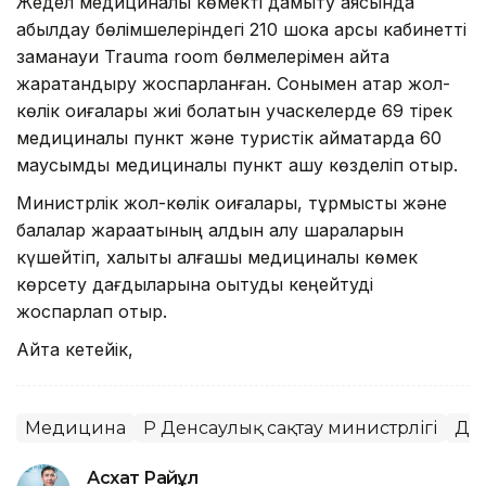
Жедел медициналық көмекті дамыту аясында
қабылдау бөлімшелеріндегі 210 шокқа қарсы кабинетті
заманауи Trauma room бөлмелерімен қайта
жарақтандыру жоспарланған. Сонымен қатар жол-
көлік оқиғалары жиі болатын учаскелерде 69 тірек
медициналық пункт және туристік аймақтарда 60
маусымдық медициналық пункт ашу көзделіп отыр.
Министрлік жол-көлік оқиғалары, тұрмыстық және
балалар жарақатының алдын алу шараларын
күшейтіп, халықты алғашқы медициналық көмек
көрсету дағдыларына оқытуды кеңейтуді
жоспарлап отыр.
Айта кетейік,
Медицина
ҚР Денсаулық сақтау министрлігі
Де
Асхат Райқұл