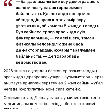
— Бағдарламаны іске қосу демографиялық
және мінез-құлық факторларымен
байланысты. Қазақстанда ерлер мен
әйелдердің арасындағы өмір сүру
ұзақтығының айырмасы 8 жылдан асады.
Бұл көбінесе ерлер арасында қауіп
факторларының — темекі шегу, төмен
физикалық белсенділік және басқа
да факторлардың жоғары таралуымен
байланысты, — деп хабарлады
ведомстводан.
2026 жылғы қаңтардан бастап ер азаматтардың
арасында цереброваскулярлық бұзылыстарды ерте
анықтауға арналған зерттеу әр 2 жыл сайын жүйелі
негізде жүргізілетінін еске сала кетейік.
Сонымен қатар, Денсаулық сақтау министрлігі тегін
медициналық көмектің кепілдік берілген көлемі