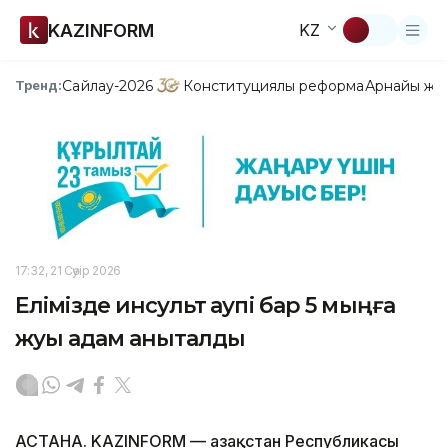
KAZINFORM
KZ
Сайлау-2026
Конституциялық реформа
Арнайы жо
Тренд:
17:32, 21 Сәуір 2026
Елімізде инсульт қаупі бар 5 мыңға
жуық адам анықталды
АСТАНА. KAZINFORM — Қазақстан Республикасы