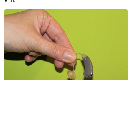
Фото: Pixabay.com
Бұған дейін есту аппараттары әлеуметтік қорғау
жүйесі шеңберінде есту қабілетінің ауыр
бұзылысына байланысты мүгедектігі бар
азаматтардың жекелеген санаттарына ғана