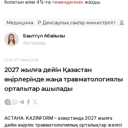
болатын өлім 4%-ға
төмендегенін
жаздық.
Медицина
ҚР Денсаулық сақтау министрлігі
Де
Бақытгүл Абайқызы
Авторлар
12:45, 07 Тамыз 2026
2027 жылға дейін Қазақстан
өңірлерінде жаңа травматологиялық
орталықтар ашылады
АСТАНА. KAZINFORM – Қазақстанда 2027 жылға
дейін өңірлік травматологиялық орталықтар желісі