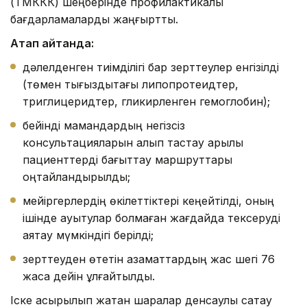
(ТМККК) шеңберінде профилактикалық
бағдарламаларды жаңғыртты.
Атап айтқанда:
дәлелденген тиімділігі бар зерттеулер енгізілді
(төмен тығыздықтағы липопротеидтер,
триглицеридтер, гликирленген гемоглобин);
бейінді мамандардың негізсіз
консультацияларын алып тастау арқылы
пациенттерді бағыттау маршруттары
оңтайландырылды;
мейіргерлердің өкілеттіктері кеңейтілді, оның
ішінде ауытқулар болмаған жағдайда тексеруді
аяқтау мүмкіндігі берілді;
зерттеуден өтетін азаматтардың жас шегі 76
жасқа дейін ұлғайтылды.
Іске асырылып жатқан шаралар денсаулық сақтау