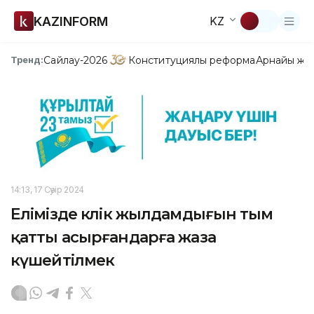
KAZINFORM
KZ
Сайлау-2026
Конституциялық реформа
Арнайы жо
Тренд:
14:13, 17 Сәуір 2024
Елімізде көлік жылдамдығын тым
қатты асырғандарға жаза
күшейтілмек