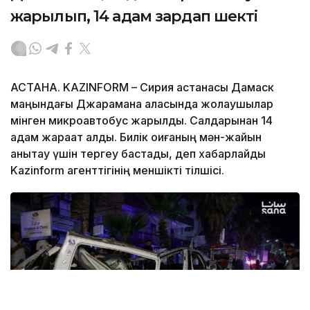
жарылып, 14 адам зардап шекті
АСТАНА. KAZINFORM – Сирия астанасы Дамаск
маңындағы Джарамана қаласында жолаушылар
мінген микроавтобус жарылды. Салдарынан 14
адам жарақат алды. Билік оқиғаның мән-жайын
анықтау үшін тергеу бастады, деп хабарлайды
Kazinform агенттігінің меншікті тілшісі.