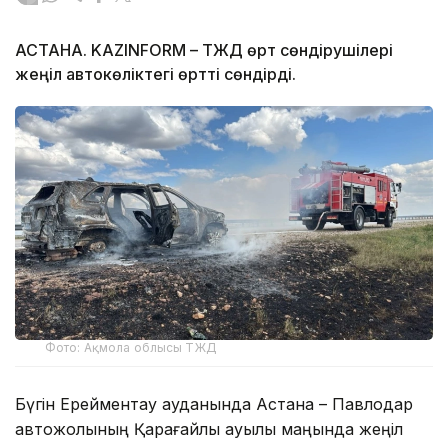
АСТАНА. KAZINFORM – ТЖД өрт сөндірушілері
жеңіл автокөліктегі өртті сөндірді.
Фото: Ақмола облысы ТЖД
Бүгін Ерейментау ауданында Астана – Павлодар
автожолының Қарағайлы ауылы маңында жеңіл