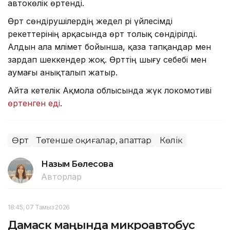
автокөлік өртенді.
Өрт сөндірушілердің жедел әрі үйлесімді
әрекеттерінің арқасында өрт толық сөндірілді.
Алдын ала мәлімет бойынша, қаза тапқандар мен
зардап шеккендер жоқ. Өрттің шығу себебі мен
аумағы анықталып жатыр.
Айта кетелік Ақмола облысында жүк локомотиві
өртенген еді
.
Өрт
Төтенше оқиғалар, апаттар
Көлік
Назым Бөлесова
Авторлар
18:45, 07 Тамыз 2026
Дамаск маңында микроавтобус