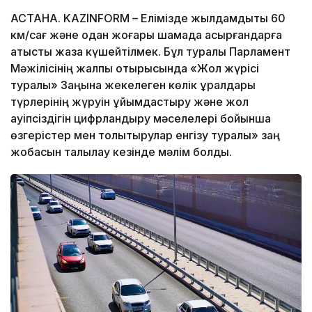
АСТАНА. KAZINFORM – Елімізде жылдамдықты 60
км/сағ және одан жоғары шамада асырғандарға
қатысты жаза күшейтілмек. Бұл туралы Парламент
Мәжілісінің жалпы отырысында «Жол жүрісі
туралы» Заңына жекелеген көлік құралдары
түрлерінің жүруін ұйымдастыру және жол
қауіпсіздігін цифрландыру мәселелері бойынша
өзгерістер мен толықтырулар енгізу туралы» заң
жобасын талқылау кезінде мәлім болды.