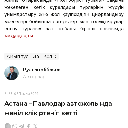
жекелеген көлік құралдары түрлерінің жүруін
ұйымдастыру және жол қауіпсіздігін цифрландыру
мәселелері бойынша өзгерістер мен толықтырулар
енгізу туралы» заң жобасы бірінші оқылымда
мақұлданды
.
Айыппұл
Заң
Көлік
Руслан Ғаббасов
Авторлар
21:23, 07 Тамыз 2026
Астана – Павлодар автожолында
жеңіл көлік өртеніп кетті