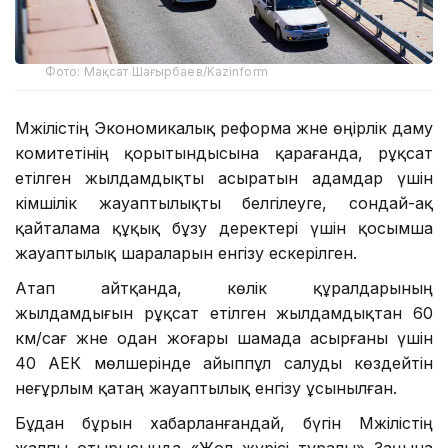
Фото: Мақсат Шағырбаев/Kazinform
Мәжілістің Экономикалық реформа және өңірлік даму
комитетінің қорытындысына қарағанда, рұқсат
етілген жылдамдықты асыратын адамдар үшін
әкімшілік жауаптылықты белгілеуге, сондай-ақ
қайталама құқық бұзу деректері үшін қосымша
жауаптылық шараларын енгізу ескерілген.
Атап айтқанда, көлік құралдарының
жылдамдығын рұқсат етілген жылдамдықтан 60
км/сағ және одан жоғары шамада асырғаны үшін
40 АЕК мөлшерінде айыппұл салуды көздейтін
неғұрлым қатаң жауаптылық енгізу ұсынылған.
Бұдан бұрын хабарланғандай, бүгін Мәжілістің
жалпы отырысында «Жол жүрісі туралы» Заңына