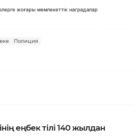
лерге жоғары мемлекеттік наградалар
еке
Полиция
ің еңбек өтілі 140 жылдан