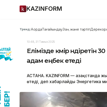
KAZINFORM
Ақорда
Тағайындау
Заң және тәртіп
Дерекқор
Тренд:
10:48, 31 Тамыз 2025
Елімізде көмір өндіретін 
адам еңбек етеді
АСТАНА. KAZINFORM — Қазақстанда жы
өтеді, деп хабарлайды Энергетика мин