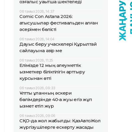
қозғалыс уақытша шектеледі
06 тамыз 2026, 14:37
Comic Con Astana 2026:
қатысушылар фестивальден алған
әсерімен бөлісті
06 тамыз 2026, 14:04
Дауыс беру учаскелері Құрылтай
сайлауына әзір ме
06 тамыз 2026, 11:25
Елімізде 12 мың әлеуметтік
қызметкер біліктілігін арттыру
курсынан өтті
06 тамыз 2026, 09:33
Ұлттық ұланның әскери
бөлімдерінде 40-қа жуық егіз жұп
қызмет етіп жүр
06 тамыз 2026, 09:06
СҚО-да жол жабылды: ҚазАвтоЖол
жүргізушілерге ескерту жасады