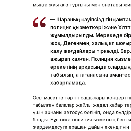
мыңға жуық қала тұрғыны мен қонақтары ж
— Шараның қауіпсіздігін қамта
полиция қызметкері және Ұлтт
жұмылдырылды. Мерекеде бірд
жоқ. Дегенмен, халық көп шоғ
қалу жағдайлары тіркелді. Ба
ажырап қалған. Полиция қызмет
әрекетінің арқасында олардың
табылып, ата-анасына аман-ес
хабарламада.
Осы мақсатта тәртіп сақшылары концертті
табылған балалар жайлы жедел хабар тара
үшін арнайы автобус бөлініп, онда бүлді
болды. Бұл оқиға полиция қызметінің басты
жәрдемдесуге әрқашан дайын екендігінің а