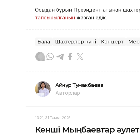
Осыдан бұрын Президент атынан шахтер
тапсырылғанын
жазған едік.
Бала
Шахтерлер күні
Концерт
Мер
Айнұр Тумакбаева
Авторлар
13:21, 31 Тамыз 2025
Кенші Мыңбаевтар әулетін