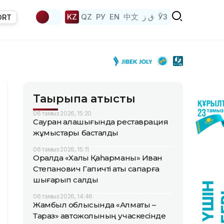
KZ
QZ
РУ
EN
中文
ق ز
ЎЗ
ORT
Тақырыпқа қатысты
06 тамыз 2026, 15:20
Сауран қалашығында реставрация
жұмыстары басталды
06 тамыз 2026, 15:11
Оралда «Халық Қаһарманы» Иван
Степанович Гапичті ақтық сапарға
шығарып салды
06 тамыз 2026, 14:46
Жамбыл облысында «Алматы –
Тараз» автожолының учаскесінде