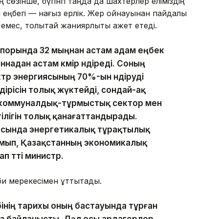
сөзінше, бүгінгі таңда да шахтерлер еліміздің
 еңбегі — нағыз ерлік. Жер қойнауынан пайдалы
 емес, толықтай жанқиярлықты қажет етеді.
кәсіпорында 32 мыңнан астам адам еңбек
ннадан астам көмір өндіреді. Соның
ктр энергиясының 70%-ын өндіруді
дірісін толық жүктейді, сондай-ақ
, коммуналдық-тұрмыстық сектор мен
ілігін толық қанағаттандырады.
қасында энергетикалық тұрақтылық
дамып, Қазақстанның экономикалық
п өтті министр.
и мерекесімен құттықтады.
бінің тарихы оның бастауында тұрған