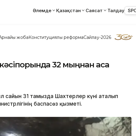
Әлемде
Қазақстан
Саясат
Талдау
SP
Арнайы жоба
Конституциялық реформа
Сайлау-2026
30 кәсіпорында 32 мыңнан аса
л сайын 31 тамызда Шахтерлер күні аталып
истрлігінің баспасөз қызметі.