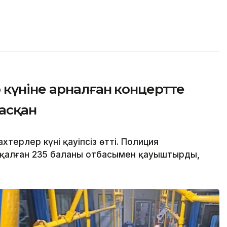
күніне арналған концертте
дасқан
терлер күні қауіпсіз өтті. Полиция
 қалған 235 баланы отбасымен қауыштырды,