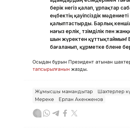
адамдардың есімдерімен тығы
берік негіз қалап, ұрпақтар с
еңбектің қауіпсіздік мәдениет
қалыптастырды. Барлық кеншіле
нағыз ерлік, төзімділік пен жа
шын жүректен құттықтаймын! 
бағаланып, құрметке бөлене бер
Осыдан бұрын Президент атынан шахтер
тапсырылғанын
жаздық.
Жұмысшы мамандықтар
Шахтерлер к
Мереке
Ерлан Ақкенженов