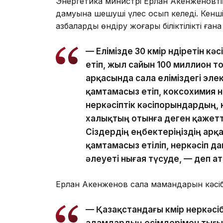
Энергетика министрі Ерлан Ақкенженовтің 
дамуына шешуші үлес қосып келеді. Кенші
қазбаларды өндіру жоғары біліктілікті ғана
— Елімізде 30 көмір өндіретін 
етіп, жыл сайын 100 миллион то
арқасында сала еліміздегі эле
қамтамасыз етіп, коксохимия өн
өнеркәсіптік кәсіпорындардың
халықтың отынға деген қажетт
Сіздердің еңбектеріңіздің ар
қамтамасыз етіліп, өнеркәсіп 
әлеуеті нығая түсуде, — деп ата
Ерлан Ақкенженов сала мамандарын кәсіб
— Қазақстандағы көмір өнеркәсі