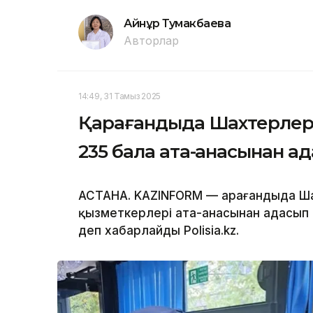
Айнұр Тумакбаева
Авторлар
14:49, 31 Тамыз 2025
Қарағандыда Шахтерлер 
235 бала ата-анасынан а
АСТАНА. KAZINFORM — Қарағандыда Шах
қызметкерлері ата-анасынан адасып
деп хабарлайды Polisia.kz.