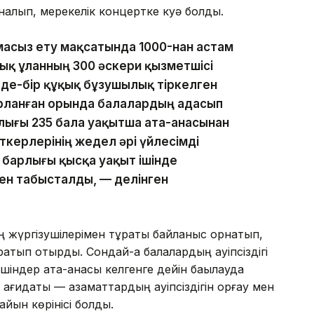
иналып, мерекелік концертке куә болды.
масыз ету мақсатында 1000-нан астам
ық ұланның 300 әскери қызметшісі
е-бір құқық бұзушылық тіркелген
ырланған орында балалардың адасып
рлығы 235 бала уақытша ата-анасынан
керлерінің жедел әрі үйлесімді
 барлығы қысқа уақыт ішінде
ен табысталды, — делінген
ң жүргізушілерімен тұрақты байланыс орнатып,
тып отырды. Сондай-ақ балалардың қауіпсіздігі
ршіндер ата-анасы келгенге дейін бақылауда
 қағидаты — азаматтардың қауіпсіздігін қорғау мен
йқын көрінісі болды.