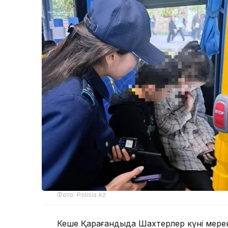
Фото: Polisia.kz
Кеше Қарағандыда Шахтерлер күні мерекес