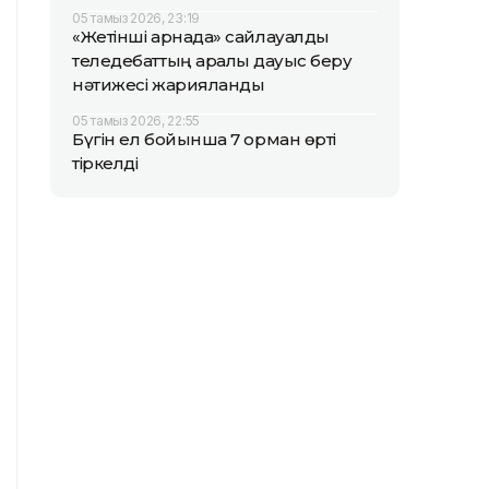
05 тамыз 2026, 23:19
«Жетінші арнада» сайлауалды
теледебаттың аралық дауыс беру
нәтижесі жарияланды
05 тамыз 2026, 22:55
Бүгін ел бойынша 7 орман өрті
тіркелді