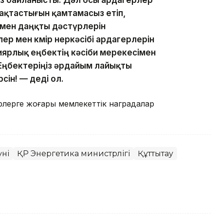
з байланысты. Дәл осы ардагерлер
абақтастығын қамтамасыз етіп,
і мен даңқты дәстүрлерін
р мен көмір өнеркәсібі ардагерлерін
нқиярлық еңбектің кәсіби мерекесімен
Еңбектеріңіз әрдайым лайықты
сін! — деді ол.
лерге жоғары мемлекеттік наградалар
үні
ҚР Энергетика министрлігі
Құттықтау