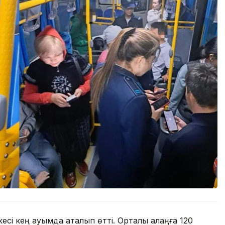
і кең ауқымда аталып өтті. Орталық алаңға 120