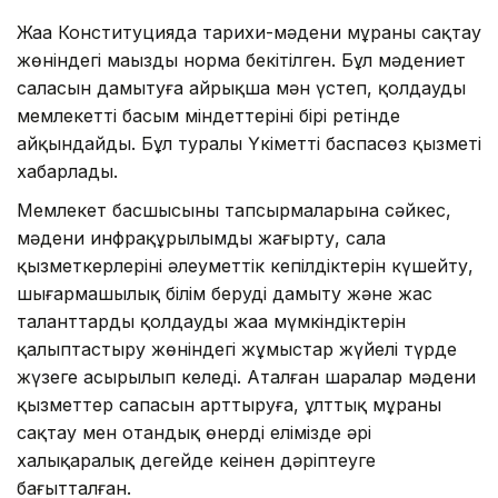
Жаңа Конституцияда тарихи-мәдени мұраны сақтау
жөніндегі маңызды норма бекітілген. Бұл мәдениет
саласын дамытуға айрықша мән үстеп, қолдауды
мемлекеттің басым міндеттерінің бірі ретінде
айқындайды. Бұл туралы Үкіметтің баспасөз қызметі
хабарлады.
Мемлекет басшысының тапсырмаларына сәйкес,
мәдени инфрақұрылымды жаңғырту, сала
қызметкерлерінің әлеуметтік кепілдіктерін күшейту,
шығармашылық білім беруді дамыту және жас
таланттарды қолдаудың жаңа мүмкіндіктерін
қалыптастыру жөніндегі жұмыстар жүйелі түрде
жүзеге асырылып келеді. Аталған шаралар мәдени
қызметтер сапасын арттыруға, ұлттық мұраны
сақтау мен отандық өнерді елімізде әрі
халықаралық деңгейде кеңінен дәріптеуге
бағытталған.