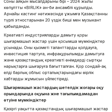
Соның айқын мысалдарының бірі – 2024 жылы
көпұлтты «BIRLIK» ән-би ансамблі құрылды.
Арнайы кастинг нәтижесінде ұжымға Қазақстанның
түрлі этностарынан 20 үздік биші мен музыкант
қабылданды.
Креативті индустрияларды дамыту қоры
шығармашыл жастар үшін қосымша мүмкіндіктер
ұсынады. Оның қызметі таланттарды қолдауға,
инвестиция тартуға, инфрақұрылымды дамытуға
және қазақстандық креативті өнімдерді сыртқы
нарықтарға шығаруға бағытталған. Қор сондай-ақ
елдің барлық облыс орталықтарындағы өңірлік
хабтардың жұмысын үйлестіреді.
Шығармашыл жастардың шетелдік жоғары оқу
орындарында оқуына және тағылымдамадан
өтуіне мүмкіндіктер
Қазіргі уақытта қазақстандық шығармашыл жастар