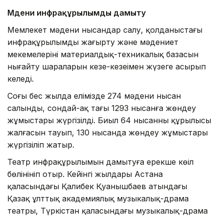
Мәдени инфрақұрылымды дамыту
Мемлекет мәдени нысандар салу, қолданыстағы
инфрақұрылымды жаңғырту және мәдениет
мекемелерінің материалдық-техникалық базасын
нығайту шараларын кезең-кезеңімен жүзеге асырып
келеді.
Соңғы бес жылда елімізде 274 мәдени нысан
салынды, сондай-ақ тағы 1293 нысанға жөндеу
жұмыстары жүргізілді. Биыл 64 нысанның құрылысы
жалғасын тауып, 130 нысанда жөндеу жұмыстары
жүргізіліп жатыр.
Театр инфрақұрылымын дамытуға ерекше көңіл
бөлінініп отыр. Кейінгі жылдары Астана
қаласындағы Қалибек Қуанышбаев атындағы
Қазақ ұлттық академиялық музыкалық-драма
театры, Түркістан қаласындағы музыкалық-драма