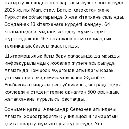
жаңғырту жөніндегі жол картасы жүзеге асырылуда.
2025 жылы Маңғыстау, Батыс Қазақстан және
Түркістан облыстарында 3 жаңа кітапхана салынды.
Сондай-ақ 13 кітапханаға күрделі жөндеу, 64
кітапханада ағымдағы жөндеу жұмыстары
жүргізілді және 197 кітапхананың материалдық-
техникалық базасы жаңартылды.
Шығармашылық білім беру саласында да маңызды
инфрақұрылымдық жобалар жүзеге асырылуда.
Алматыда Темірбек Жүргенов атындағы Қазақ
ұлттық өнер академиясының және Жүсіпбек
Елебеков атындағы республикалық эстрада-цирк
колледжінің студенттеріне арналған 500 орындық
жатақхананың құрылысы басталды.
Сонымен қатар, Александр Селезнев атындағы
Алматы хореографиялық училищесінің ғимаратын
қайта жаңарту жұмыстары жүргізілуде. Үш