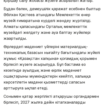
қоршау салу жобасы жүзеге асырылып жатыр.
Бұдан бөлек, демеушілік қаражат есебінен былтыр
Әбілхан Қастеев атындағы Мемлекеттік өнер
музейі ғимаратына күрделі жөндеу жүргізілді.
Алматы қаласындағы Орталық мемлекеттік
музейдегі желдету және ауа баптау жүйелері
жаңартылды.
Өңірлердегі мәдениет үйлерінің материалдық-
техникалық базасын нығайту бағытындағы жүйелі
жұмыс «Қазақстан халқына» қоғамдық қорымен
бірлесіп жүзеге асырылуда. Бұл бастама өз
кезегінде ауылдық және өңірлік мәдениет
ошақтарының мүмкіндіктерін кеңейтіп, халыққа
көрсетілетін мәдени қызметтердің сапасын
арттыруға ықпал етеді.
Сонымен қатар жергілікті атқарушы органдармен
бірлесіп, 2027 жылға дейін кітапханаларды