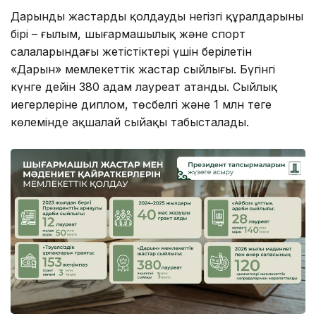
Дарынды жастарды қолдаудың негізгі құралдарының
бірі – ғылым, шығармашылық және спорт
салаларындағы жетістіктері үшін берілетін
«Дарын» мемлекеттік жастар сыйлығы. Бүгінгі
күнге дейін 380 адам лауреат атанды. Сыйлық
иегерлеріне диплом, төсбелгі және 1 млн теңге
көлемінде ақшалай сыйақы табысталады.