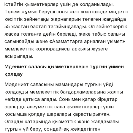
істейтін қызметкерлер үшін де қолданылады.
Төлем жұмыс беруші соңғы жеті жыл ішінде міндетті
кәсіптік зейнетақы жарналарын төлеген жағдайда
55 жастан бастап тағайындалады. Ол зейнеткерлік
жасқа толғанға дейін беріледі, жеке табыс салығы
салынбайды және «Азаматтарға арналған үкімет»
мемлекеттік корпорациясы арқылы жүзеге
асырылады.
Мәдениет саласы қызметкерлерін тұрғын үймен
қолдау
Мәдениет саласының мамандары тұрғын үйді
қолдаудың мемлекеттік бағдарламаларына жалпы
негізде қатыса алады. Сонымен қатар бірқатар
өңірлерде әлеуметтік сала қызметкерлері үшін
қосымша қолдау шаралары қарастырылған.
Олардың қатарында қызметтік және жалдамалы
тұрғын үй беру, сондай-ақ жеңілдетілген