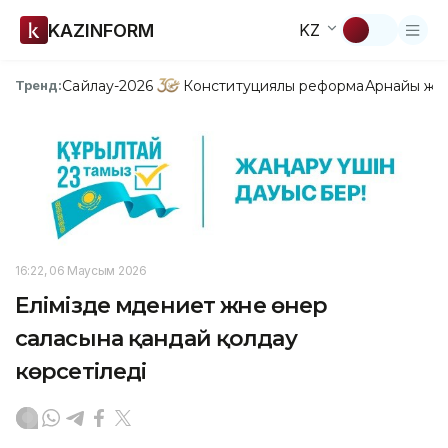
KAZINFORM
KZ
Сайлау-2026
Конституциялық реформа
Арнайы жо
Тренд:
16:22, 06 Маусым 2026
Елімізде мәдениет және өнер
саласына қандай қолдау
көрсетіледі