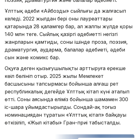
поэзия, драматургия және балалар әдебиеті.
Ұлттық әдеби «Айбозды» сыйлығы да жалғасып
келеді. 2022 жылдан бері оның лауреаттары
қатарында 28 қаламгер бар, ал жалпы жүлде қоры
140 млн теңге. Сыйлық қазіргі әдебиеттің негізгі
жанрларын қамтиды, соның ішінде проза, поэзия,
драматургия, аударма, балалар әдебиеті, әдеби
сын және комикс бар.
Оқуға деген қызығушылықты арттыруға ерекше
көңіл бөлініп отыр. 2025 жылы Мемлекет
басшысының тапсырмасы бойынша алғаш рет
республикалық деңгейде Ұлттық кітап күні аталып
өтті. Соның аясында еліміз бойынша шамамен 300
іс-шара ұйымдастырылды. Сондай-ақ тоғыз
номинациядан тұратын «Ұлттық кітап» байқауы
өткізіліп, «Жыл кітабы» Гран-приі табысталды.