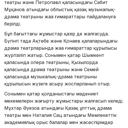
театры және Петропавл қаласындағы Сәбит
Мұқанов атындағы облыстық қазақ музыкалық-
драма театрының жаңа ғимараттары пайдалануға
берілді.
Бұл бағыттағы жұмыстар қазір де жалғасуда.
Бүгінгі таңда Ақтөбе және Қонаев қалаларындағы
драма театрларында жаңа ғимараттар құрылысы
жүргізіліп жатыр. Сонымен қатар Шымкент
қаласында опера театрының, Қызылорда
қаласында драма театрының және Семей
қаласында музыкалық-драма театрының
құрылысын жүзеге асыру жоспарланып отыр.
Сонымен қатар қолданыстағы мәдениет
мекемелерін жаңғырту жұмыстары жалғасып келеді.
Мұхтар Әуезов атындағы Қазақ ұлттық драма
театры мен Наталия Сац атындағы Мемлекеттік
академиялық орыс балалар мен жасөспірімдер