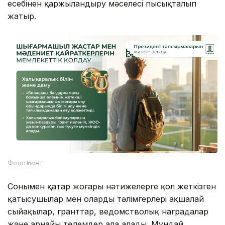
есебінен қаржыландыру мәселесі пысықталып
жатыр.
Фото: Үкімет
Сонымен қатар жоғары нәтижелерге қол жеткізген
қатысушылар мен олардың тәлімгерлері ақшалай
сыйақылар, гранттар, ведомстволық наградалар
және арнайы төлемдер ала алады. Мұндай