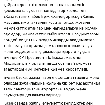
қайраткерлерінің жекелеген санаттары үшін
қосымша әлеуметтік кепілдіктер көзделген.
«Қазақстанның Еңбек Ері», «Халық әртісі», «Халық
жазушысы» атақтарын қоса алғанда, жоғары
мемлекеттік атақтар мен наградаларға ие болған
адамдар, мемлекеттік сыйлықтардың лауреаттары,
сондай-ақ ұлттық академиялардың академиктері
тегін амбулаториялық-емханалық қызмет алуға
және медициналық қамсыздандыруға құқылы.
Бүгінде ҚР Президенті Іс Басқармасының
Медициналық орталығында осындай құрметті
атақтардың 494 иегеріне қызмет көрсетіледі.
Бұдан басқа, азаматтардың осы санаттарына және
олардың жұбайларына жылына бір рет Қазақстанда
тегін санаториялық-курорттық емдеу және
сауықтыру демалысы беріледі.
Қазақстанда жалпы әлеуметтік кепілдіктермен