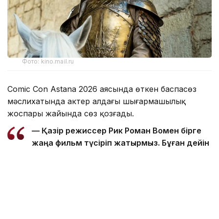
Фото: kino.mail.ru
Comic Con Astana 2026 аясында өткен баспасөз
мәслихатында актер алдағы шығармашылық
жоспары жайында сөз қозғады.
— Қазір режиссер Рик Роман Вомен бірге
жаңа фильм түсіріп жатырмыз. Бұған дейін
де онымен бірге жұмыс істедім. Оның Shot
Caller фильмі мен үшін ең маңызды
туындылардың бірі. Сондықтан бұл жоба
да ерекше болады деп ойлаймын, — деді
Николай Костер-Вальдау.