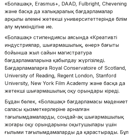
«Болашақ», Erasmus+, DAAD, Fulbright, Chevening
және басқа да халықаралық бағдарламалар
арқылы әлемнің жетекші университеттерінде білім
алу мүмкіндігіне ие.
«Болашақ» стипендиясы аясында «Креативті
индустриялар, шығармашылық, өнер» бағыты
бойынша жыл сайын магистратура
бағдарламаларына қабылдау жүргізіледі.
Бағдарламаларға Royal Conservatoire of Scotland,
University of Reading, Regent London, Stanford
University, New York Film Academy және басқа да
жетекші шығармашылық оқу орындары кіреді.
Бұдан бөлек, «Болашақ» бағдарламасы мәдениет
саласы қызметкерлеріне арналған
тағылымдамаларды, сондай-ақ шығармашылық
жоғары оқу орындарының оқытушылары үшін
ғылыми тағылымдамаларды да қарастырады. Бұл