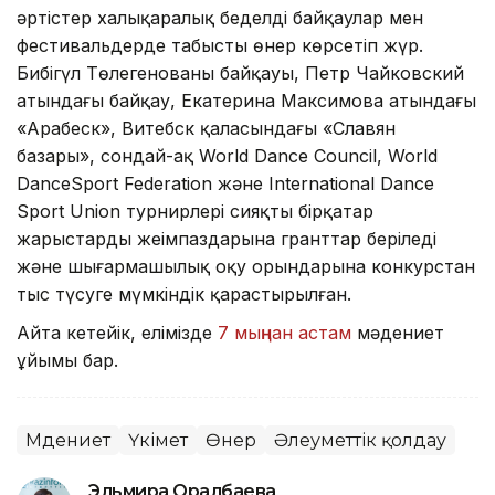
әртістер халықаралық беделді байқаулар мен
фестивальдерде табысты өнер көрсетіп жүр.
Бибігүл Төлегенованың байқауы, Петр Чайковский
атындағы байқау, Екатерина Максимова атындағы
«Арабеск», Витебск қаласындағы «Славян
базары», сондай-ақ World Dance Council, World
DanceSport Federation және International Dance
Sport Union турнирлері сияқты бірқатар
жарыстардың жеңімпаздарына гранттар беріледі
және шығармашылық оқу орындарына конкурстан
тыс түсуге мүмкіндік қарастырылған.
Айта кетейік, елімізде
7 мыңнан астам
мәдениет
ұйымы бар.
Мәдениет
Үкімет
Өнер
Әлеуметтік қолдау
Эльмира Оралбаева