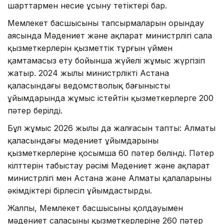
шарттармен несие ұсыну тетіктері бар.
Мемлекет басшысының тапсырмаларын орындау
аясында Мәдениет және ақпарат министрлігі сала
қызметкерлерін қызметтік тұрғын үймен
қамтамасыз ету бойынша жүйелі жұмыс жүргізіп
жатыр. 2024 жылы министрліктің Астана
қаласындағы ведомстволық бағынысты
ұйымдарында жұмыс істейтін қызметкерлерге 200
пәтер берілді.
Бұл жұмыс 2026 жылы да жалғасын тапты: Алматы
қаласындағы мәдениет ұйымдарының
қызметкерлеріне қосымша 60 пәтер бөлінді. Пәтер
кілттерін табыстау рәсімі Мәдениет және ақпарат
министрлігі мен Астана және Алматы қалаларының
әкімдіктері бірлесіп ұйымдастырды.
Жалпы, Мемлекет басшысының қолдауымен
мәдениет саласының қызметкерлеріне 260 пәтер