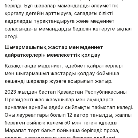
берілді. Бұл шаралар мамандардың әлеуметтік
қорғалу деңгейін арттыруға, саладағы білікті
кадрларды тұрақтандыруға және мәдениет
саласындағы мамандардың беделін көтеруге ықпал
етеді.
Шығармашылық жастар мен мәдениет
қайраткерлерін мемлекеттік қолдау
Қазақстанда мәдениет, әдебиет қайраткерлері
мен шығармашыл жастарды қолдау бойынша
кешенді шаралар жүзеге асырылып жатыр.
2023 жылдан бастап Қазақстан Республикасының
Президенті жас жазушылар мен ақындарға
арналған арнайы әдеби сыйлықты табыстап келеді.
Оның лауреаттары болып 12 автор танылды, жалпы
берілген сыйлық көлемі 50 млн теңгені құрады.
Марапат төрт бағыт бойынша беріледі: проза,