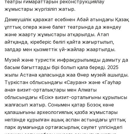
театры ғимараттарын реконструкциялау
жұмыстары жүргізіліп жатыр.
Демеушілік қаражат есебінен Абай атындағы Қазақ
ұлттық опера және балет театрында да жөндеу
және жаңарту жұмыстары атқарылды. Атап
айтқанда, кіреберіс бөлігі қайта жаңғыртылып,
залдар мен қызметтік үй-жайлар жаңартылды.
Музей және туристік инфрақұрылымды дамыту да
басым бағыттардың бірі болып қала береді. 2025
жылы Астана қаласында жаңа Өнер музейі ашылды.
Түркістан облысындағы «Сауран» және «Гауһар
ана» визит-орталықтары мен Алматы
облысындағы «Есік» визит-орталығының құрылысы
жалғасып жатыр. Сонымен қатар Бозоқ көне
қалашығының археологиялық қазба жұмыстары
негізінде құрылған ашық аспан астындағы ұлттық
парк аумағында ортағасырлық сәулет үлгісіндегі