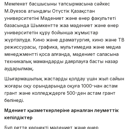
Мемлекет басшысының тапсырмасына сәйкес
М.Әуезов атындағы Оңтүстік Қазақстан
университетінің Мәдениет және өнер факультеті
базасында Шымкентте жаңа мәдениет және өнер
университетін құру бойынша жұмыстар
жүргізілуде. Кино және драматургия, кино және ТВ
режиссурасы, графика, мультимедиа және медиа
менеджментті қоса алғанда, мәдениет саласына
техникалық мамандарды даярлауға басты назар
аударылмақ.
Шығармашылық жастарды қолдау үшін жыл сайын
жоғары оқу орындарында оқуға 1000-нан астам
грант және колледждерге 500-ден астам грант
бөлінеді.
Мәдениет қызметкерлеріне арналған әлеуметтік
кепілдіктер
Бұл ретте көрнекті мәдениет және өнер