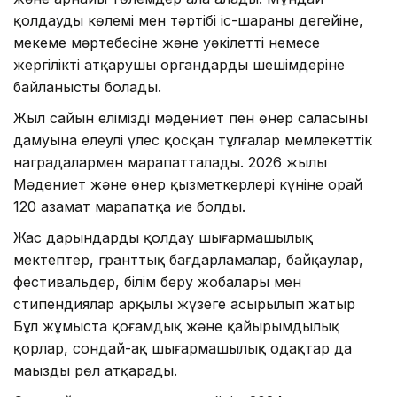
қолдаудың көлемі мен тәртібі іс-шараның деңгейіне,
мекеме мәртебесіне және уәкілетті немесе
жергілікті атқарушы органдардың шешімдеріне
байланысты болады.
Жыл сайын еліміздің мәдениет пен өнер саласының
дамуына елеулі үлес қосқан тұлғалар мемлекеттік
наградалармен марапатталады. 2026 жылы
Мәдениет және өнер қызметкерлері күніне орай
120 азамат марапатқа ие болды.
Жас дарындарды қолдау шығармашылық
мектептер, гранттық бағдарламалар, байқаулар,
фестивальдер, білім беру жобалары мен
стипендиялар арқылы жүзеге асырылып жатыр
Бұл жұмыста қоғамдық және қайырымдылық
қорлар, сондай-ақ шығармашылық одақтар да
маңызды рөл атқарады.