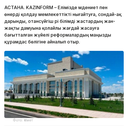
АСТАНА. KAZINFORM – Елімізде мәдениет пен
өнерді қолдау мемлекеттікті нығайтуға, сондай-ақ
дарынды, отансүйгіш әрі білімді жастардың жан-
жақты дамуына қолайлы жағдай жасауға
бағытталған жүйелі реформалардың маңызды
құрамдас бөлігіне айналып отыр.
Фото: Үкімет