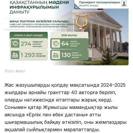
Фото: Үкімет
Жас жазушыларды қолдау мақсатында 2024–2025
жылдары арнайы гранттар 40 авторға беріліп,
олардың нәтижесінде кітаптары жарық көрді.
Сонымен қатар Жұмысшы мамандықтар жылы
аясында «Ерлік пен еңбек дастаны» атты
шығармашылық байқау өткізіліп, оның жеңімпаздары
ақшалай сыйлықтармен марапатталды.