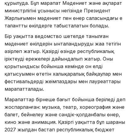
құрылуда. Бұл марапат Мәдениет және ақпарат
министрлігінің ұсынысы негізінде Президент
Жарлығымен мәдениет пен өнер саласындағы ең
талантты өкілдерге табысталатын болады.
Бір уақытта ведомство шетелде танылған
мәдениет өкілдерін ынталандырудың жаңа тетігін
әзірлеп жатыр. Қазірдің өзінде республикалық
іріктеудің ережелері дайындалып жатыр. Оның
қорытындысы бойынша кемінде он елдің
қатысуымен өтетін халықаралық байқаулар мен
фестивальдердің жеңімпаздары мен лауреаттары
марапатталады.
Марапаттар бірнеше бағыт бойынша беріледі деп
жоспарланған: музыка, театр, хореография және
балет, бейнелеу және сәндік-қолданбалы өнер,
кино және анимация. Қазіргі уақытта бұл шараны
2027 жылдан бастап республикалық бюджет