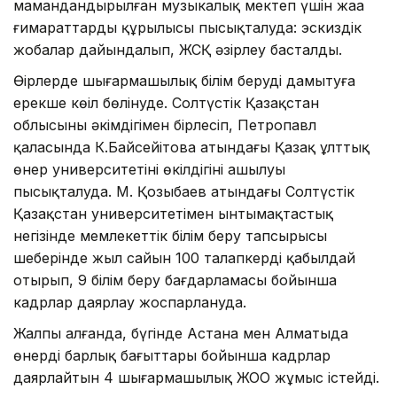
мамандандырылған музыкалық мектеп үшін жаңа
ғимараттардың құрылысы пысықталуда: эскиздік
жобалар дайындалып, ЖСҚ әзірлеу басталды.
Өңірлерде шығармашылық білім беруді дамытуға
ерекше көңіл бөлінуде. Солтүстік Қазақстан
облысының әкімдігімен бірлесіп, Петропавл
қаласында К.Байсейітова атындағы Қазақ ұлттық
өнер университетінің өкілдігінің ашылуы
пысықталуда. М. Қозыбаев атындағы Солтүстік
Қазақстан университетімен ынтымақтастық
негізінде мемлекеттік білім беру тапсырысы
шеңберінде жыл сайын 100 талапкерді қабылдай
отырып, 9 білім беру бағдарламасы бойынша
кадрлар даярлау жоспарлануда.
Жалпы алғанда, бүгінде Астана мен Алматыда
өнердің барлық бағыттары бойынша кадрлар
даярлайтын 4 шығармашылық ЖОО жұмыс істейді.