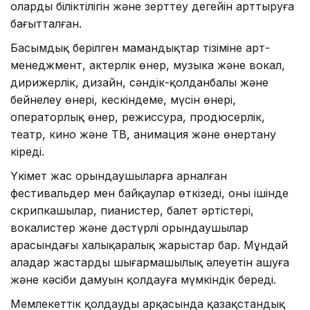
олардың біліктілігін және зерттеу деңгейін арттыруға
бағытталған.
Басымдық берілген мамандықтар тізіміне арт-
менеджмент, актерлік өнер, музыка және вокал,
дирижерлік, дизайн, сәндік-қолданбалы және
бейнелеу өнері, кескіндеме, мүсін өнері,
операторлық өнер, режиссура, продюсерлік,
театр, кино және ТВ, анимация және өнертану
кіреді.
Үкімет жас орындаушыларға арналған
фестивальдер мен байқаулар өткізеді, оның ішінде
скрипкашылар, пианистер, балет әртістері,
вокалистер және дәстүрлі орындаушылар
арасындағы халықаралық жарыстар бар. Мұндай
алаңдар жастардың шығармашылық әлеуетін ашуға
және кәсіби дамуын қолдауға мүмкіндік береді.
Мемлекеттік қолдаудың арқасында қазақстандық