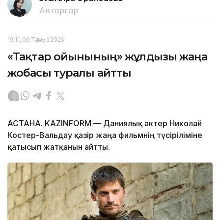
Авторлар
19:11, 06 Тамыз 2026
«Тақтар ойынының» жұлдызы жаңа
жобасы туралы айтты
АСТАНА. KAZINFORM — Даниялық актер Николай
Костер-Вальдау қазір жаңа фильмнің түсіріліміне
қатысып жатқанын айтты.