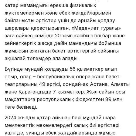
қатар мамандығы ерекше физикалық
жүктемелермен және еңбек жағдайларымен
байланысты әртістер үшін де арнайы қолдау
шаралары қарастырылған. «Мәдениет туралы»
заңға сәйкес кемінде 20 жыл кәсіби өтілі бар және
зейнеткерлік жасқа дейін мамандығы бойынша
жұмысын аяқтаған балет әртістері ай сайынғы
ақшалай төлемдер ала алады.
Бүгінде мұндай қолдауды 56 қызметкер алып
отыр, олар – hеспубликалық опера және балет
театрларының 49 әртісі, сондай-ақ Астана, Алматы
және Қарағандыда 7 қызметкер. Жыл сайын осы
мақсаттарға республикалық бюджеттен 89 млн
теңге бөлінеді.
2024 жылдың қаңтар айынан бері мұндай шара
мемлекеттік мекемелердегі халық биі әртістері
үшін де, зиянды еңбек жағдайларында жұмыс