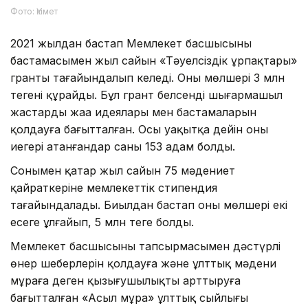
Фото: Үкімет
2021 жылдан бастап Мемлекет басшысының
бастамасымен жыл сайын «Тәуелсіздік ұрпақтары»
гранты тағайындалып келеді. Оның мөлшері 3 млн
теңгені құрайды. Бұл грант белсенді шығармашыл
жастардың жаңа идеялары мен бастамаларын
қолдауға бағытталған. Осы уақытқа дейін оның
иегері атанғандар саны 153 адам болды.
Сонымен қатар жыл сайын 75 мәдениет
қайраткеріне мемлекеттік стипендия
тағайындалады. Биылдан бастап оның мөлшері екі
есеге ұлғайып, 5 млн теңге болды.
Мемлекет басшысының тапсырмасымен дәстүрлі
өнер шеберлерін қолдауға және ұлттық мәдени
мұраға деген қызығушылықты арттыруға
бағытталған «Асыл мұра» ұлттық сыйлығы