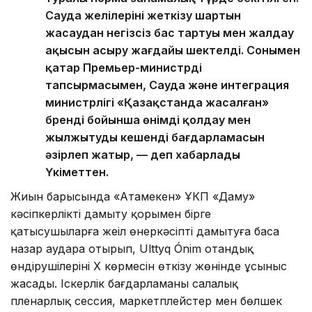
Сауда желілерінің жеткізу шартын
жасаудан негізсіз бас тартуы мен жалдау
ақысын асыру жағдайы шектелді. Сонымен
қатар Премьер-министрдің
тапсырмасымен, Сауда және интеграция
министрлігі «Қазақстанда жасалған»
бренді бойынша өнімді қолдау мен
жылжытудың кешенді бағдарламасын
әзірлеп жатыр, — деп хабарлады
Үкіметтен.
Жиын барысында «Атамекен» ҰКП «Даму»
кәсіпкерлікті дамыту қорымен бірге
қатысушыларға жеңіл өнеркәсіпті дамытуға баса
назар аудара отырып, Ulttyq Ónim отандық
өндірушілерінің X көрмесін өткізу жөнінде ұсыныс
жасады. Іскерлік бағдарламаны салалық
пленарлық сессия, маркетплейстер мен бөлшек