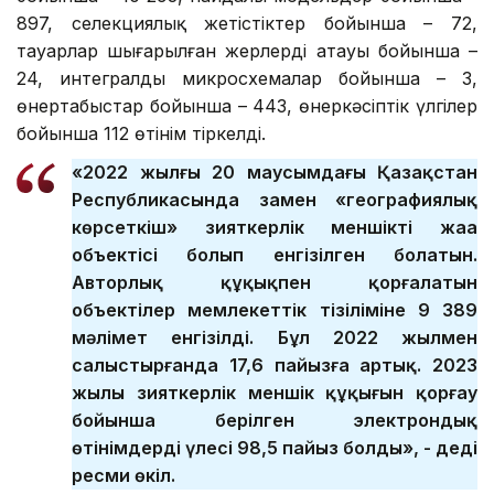
897, селекциялық жетістіктер бойынша – 72,
тауарлар шығарылған жерлердің атауы бойынша –
24, интегралды микросхемалар бойынша – 3,
өнертабыстар бойынша – 443, өнеркәсіптік үлгілер
бойынша 112 өтінім тіркелді.
«2022 жылғы 20 маусымдағы Қазақстан
Республикасында заңмен «географиялық
көрсеткіш» зияткерлік меншіктің жаңа
объектісі болып енгізілген болатын.
Авторлық құқықпен қорғалатын
объектілер мемлекеттік тізіліміне 9 389
мәлімет енгізілді. Бұл 2022 жылмен
салыстырғанда 17,6 пайызға артық. 2023
жылы зияткерлік меншік құқығын қорғау
бойынша берілген электрондық
өтінімдердің үлесі 98,5 пайыз болды», - деді
ресми өкіл.