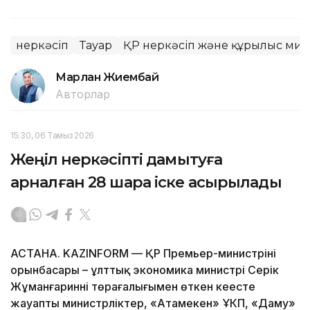
Өнеркәсіп
Тауар
ҚР Өнеркәсіп және құрылыс мин
Марлан Жиембай
Авторлар
15:30, 06 Тамыз 2026
Жеңіл өнеркәсіпті дамытуға
арналған 28 шара іске асырылады
АСТАНА. KAZINFORM — ҚР Премьер-министрінің
орынбасары – ұлттық экономика министрі Серік
Жұманғариннің төрағалығымен өткен кеңесте
жауапты министрліктер, «Атамекен» ҰКП, «Даму»