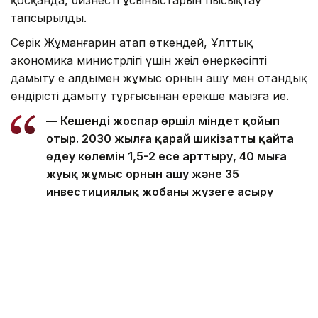
тапсырылды.
Серік Жұманғарин атап өткендей, Ұлттық
экономика министрлігі үшін жеңіл өнеркәсіпті
дамыту ең алдымен жұмыс орнын ашу мен отандық
өндірісті дамыту тұрғысынан ерекше маңызға ие.
— Кешенді жоспар өршіл міндет қойып
отыр. 2030 жылға қарай шикізатты қайта
өңдеу көлемін 1,5-2 есе арттыру, 40 мыңға
жуық жұмыс орнын ашу және 35
инвестициялық жобаны жүзеге асыру
міндеті тұр. Мемлекет жергіліктендіруді
арттыратын және өндірісті дамытатын
кәсіпорындарды қолдауға дайын. Бұл
ретте Кешенді жоспар икемді құжат болып
қала береді, Қажет болған жағдайда, оны
жүзеге асыру тәжірибесі ескеріле отырып,
пысықталады, — деп атап өтті Серік