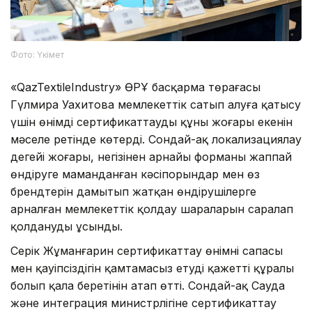
Фото: Үкімет
«QazTextileIndustry» ӨРҰ басқарма төрағасы
Гүлмира Уахитова мемлекеттік сатып алуға қатысу
үшін өнімді сертификаттаудың құны жоғары екенін
мәселе ретінде көтерді. Сондай-ақ локализациялау
деңгейі жоғары, негізінен арнайы форманы жаппай
өндіруге маманданған кәсіпорындар мен өз
брендтерін дамытып жатқан өндірушілерге
арналған мемлекеттік қолдау шараларын саралап
қолдануды ұсынды.
Серік Жұманғарин сертификаттау өнімнің сапасы
мен қауіпсіздігін қамтамасыз етудің қажетті құралы
болып қала беретінін атап өтті. Сондай-ақ Сауда
және интеграция министрлігіне сертификаттау