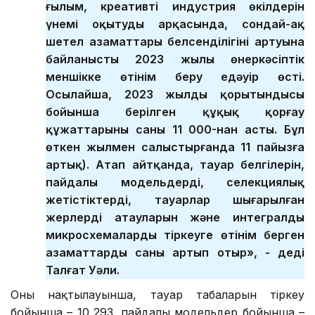
ғылым, креативті индустрия өкілдерін
үнемі оқытудың арқасында, сондай-ақ
шетел азаматтары белсенділігінің артуына
байланысты 2023 жылы өнеркәсіптік
меншікке өтінім беру едәуір өсті.
Осылайша, 2023 жылдың қорытындысы
бойынша берілген құқық қорғау
құжаттарының саны 11 000-нан асты. Бұл
өткен жылмен салыстырғанда 11 пайызға
артық). Атап айтқанда, тауар белгілерін,
пайдалы модельдерді, селекциялық
жетістіктерді, тауарлар шығарылған
жерлердің атауларын және интегралды
микросхемаларды тіркеуге өтінім берген
азаматтардың саны артып отыр», - деді
Талғат Уәли.
Оның нақтылауынша, тауар таңбаларын тіркеу
бойынша – 10 293, пайдалы модельдер бойынша –