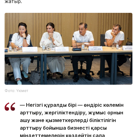
жатыр.
Фото: Үкімет
— Негізгі құралдың бірі — өндіріс көлемін
арттыру, жергіліктендіру, жұмыс орнын
ашу және қызметкерлердің біліктілігін
арттыру бойынша бизнестің қарсы
міндеттемелерін көздейтін сала