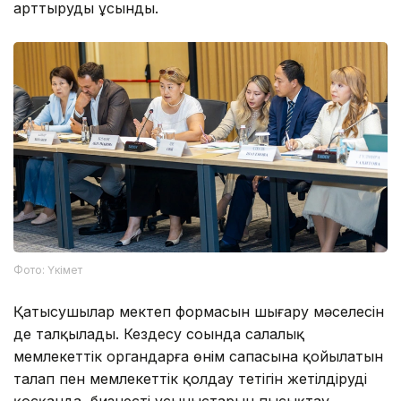
арттыруды ұсынды.
Фото: Үкімет
Қатысушылар мектеп формасын шығару мәселесін
де талқылады. Кездесу соңында салалық
мемлекеттік органдарға өнім сапасына қойылатын
талап пен мемлекеттік қолдау тетігін жетілдіруді
қосқанда, бизнестің ұсыныстарын пысықтау