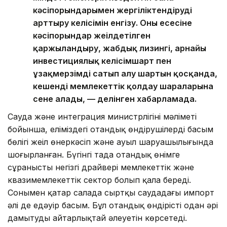
кәсіпорындарымен жергіліктендіруді
арттыру келісімін енгізу. Оның есесіне
кәсіпорындар жеңілдетілген
қаржыландыру, жабдық лизингі, арнайы
инвестициялық келісімшарт пен
ұзақмерзімді сатып алу шартын қосқанда,
кешенді мемлекеттік қолдау шараларына
сене алады, — делінген хабарламада.
Сауда және интеграция министрлігінің мәліметі
бойынша, еліміздегі отандық өндірушілердің басым
бөлігі жеңіл өнеркәсіп және ауыл шаруашылығында
шоғырланған. Бүгінгі таңда отандық өнімге
сұраныстың негізгі драйвері мемлекеттік және
квазимемлекеттік сектор болып қала береді.
Сонымен қатар салада сыртқы саудадағы импорт
әлі де едәуір басым. Бұл отандық өндірісті одан әрі
дамытудың айтарлықтай әлеуетін көрсетеді.