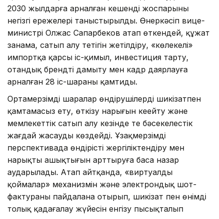
2030 жылдарға арналған кешенді жоспарының
негізгі ережелері таныстырылды. Өнеркәсіп вице-
министрі Олжас Сапарбеков атап өткендей, құжат
заңнама, сатып алу тетігін жетілдіру, «көлеңкелі»
импортқа қарсы іс-қимыл, инвестиция тарту,
отандық брендті дамыту мен кадр даярлауға
арналған 28 іс-шараны қамтиды.
Ортамерзімді шаралар өндірушілерді шикізатпен
қамтамасыз ету, өткізу нарығын кеңейту және
мемлекеттік сатып алу кезінде тең бәсекелестік
жағдай жасауды көздейді. Ұзақмерзімді
перспективада өндірісті жергіліктендіру мен
нарықтың ашықтығын арттыруға баса назар
аударылады. Атап айтқанда, «виртуалды
қоймалар» механизмін және электрондық шот-
фактураны пайдалана отырып, шикізат пен өнімді
толық қадағалау жүйесін енгізу пысықталып