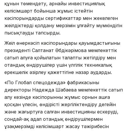
құнын төмендету, арнайы инвестициялық
келісімшарт бойынша жұмыс істейтін
кәсіпорындардың сертификаттар мен жекелеген
жеңілдіктерді қолдану мерзімін ұлғайту мүмкіндігін
пысықтауды тапсырды.
Жеңіл өнеркәсіп кәсіпорындары қауымдастығының
президенті Салтанат Әбдікәрімова мемлекеттік
сатып алуға қойылатын талапты жетілдіру мен
отандық өндірушілер үшін үлгілік техникалық
ерекшелік әзірлеу қажеттігіне назар аударды.
«По Глобал спецодежда» фабрикасының
директоры Надежда Шабаева мемлекеттік сатып
алу кезінде кәсіпорынның жұмыс орнын ашға
қосқан үлесін, өндірісті жергіліктендіру деңгейін
және жаңғыртуға салған инвестицияны ескеруді,
сондай-ақ адал отандық өндірушілермен
ұзақмерзімді келісімшарт жасау тәжірибесін