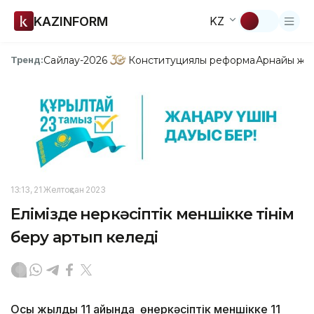
KAZINFORM
KZ
Сайлау-2026
Конституциялық реформа
Арнайы жо
Тренд:
13:13, 21 Желтоқсан 2023
Елімізде өнеркәсіптік меншікке өтінім
беру артып келеді
Осы жылдың 11 айында өнеркәсіптік меншікке 11