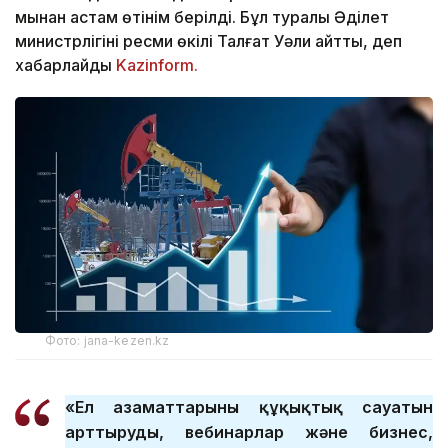
мыңнан астам өтінім берілді. Бұл туралы Әділет
министрлігінің ресми өкілі Талғат Уәли айтты, деп
хабарлайды
Kazinform.
Фото: jana-kezen.kz
«Ел азаматтарының құқықтық сауатын
арттырудың, вебинарлар және бизнес,