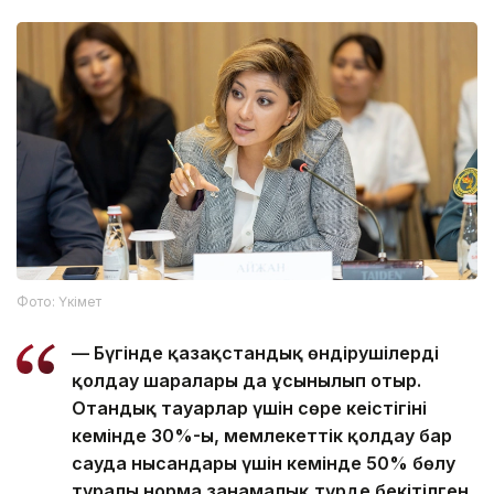
Фото: Үкімет
— Бүгінде қазақстандық өндірушілерді
қолдау шаралары да ұсынылып отыр.
Отандық тауарлар үшін сөре кеңістігінің
кемінде 30%-ы, мемлекеттік қолдау бар
сауда нысандары үшін кемінде 50% бөлу
туралы норма заңнамалық түрде бекітілген.