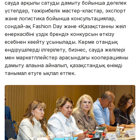
сауда арқылы сатуды дамыту бойынша дөңгелек
үстелдер, тәжірибелік мастер-кластар, экспорт
және логистика бойынша консультациялар,
сондай-ақ Fashion Day және «Қазақстанның жеңіл
өнеркәсібінің үздік бренді» конкурсын өткізу
есебінен кеңейту ұсынылады. Көрме отандық
өндірушілерді ілгерілету, бизнес, сауда желілері
мен маркетплейстер арасындағы кооперацияны
дамыту алаңына айналып, қазақстандық өнімді
танымал етуге ықпал етпек.