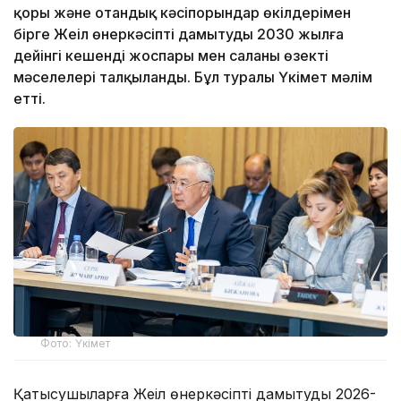
қоры және отандық кәсіпорындар өкілдерімен
бірге Жеңіл өнеркәсіпті дамытудың 2030 жылға
дейінгі кешенді жоспары мен саланың өзекті
мәселелері талқыланды. Бұл туралы Үкімет мәлім
етті.
Фото: Үкімет
Қатысушыларға Жеңіл өнеркәсіпті дамытудың 2026-