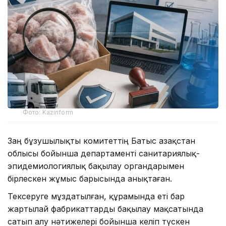
Фото: Kazinform
Заң бұзушылықты комитеттің Батыс Қазақстан
облысы бойынша департаменті санитариялық-
эпидемиологиялық бақылау органдарымен
бірлескен жұмыс барысында анықтаған.
Тексеруге мұздатылған, құрамында еті бар
жартылай фабрикаттарды бақылау мақсатында
сатып алу нәтижелері бойынша келіп түскен