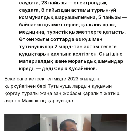
саудаға, 23 пайызы — электрондық
саудаға, 8 пайыздан астамы тұрғын-үй
коммуналдық шаруашылығына, 5 пайызы —
байланыс қызметтеріне, қалғаны көлік,
медицина, туристік қызметтерге қатысты.
Өткен жылы соттарда өз күшімен
тұтынушылар 2 млрд-тан астам теңгеге
құқықтарын қалпына келтірген. Оның ішіне
материалдық және моральдық шығындар
кіреді, — деді Серік Құсайынов.
Еске сала кетсек, елімізде 2023 жылдың
қыркүйегінен бері Тұтынушылардың құқығын
қорғау туралы жаңа заң жобасы қаралып жатыр.
Қазір ол Мәжілістің қарауында.