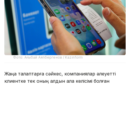
Фото: Ағыбай Аяпбергенов / Kazinform
Жаңа талаптарға сәйкес, компаниялар әлеуетті
клиентке тек оның алдын ала келісімі болған
жағдайда ғана хабарласа алады. Сонымен қатар
азамат кез келген уақытта мұндай келісімін
қайтарып алуға құқылы.
Франция билігінің мәліметінше, соңғы жылдары
қабылданған шектеулерге қарамастан, телефон
арқылы жасалатын жарнамалық қоңыраулар елде