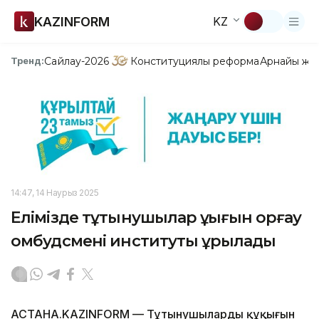
KAZINFORM
KZ
Сайлау-2026
Конституциялық реформа
Арнайы жо
Тренд:
14:47, 14 Наурыз 2025
Елімізде тұтынушылар құқығын қорғау
омбудсмені институты құрылады
АСТАНА.KAZINFORM — Тұтынушылардың құқығын