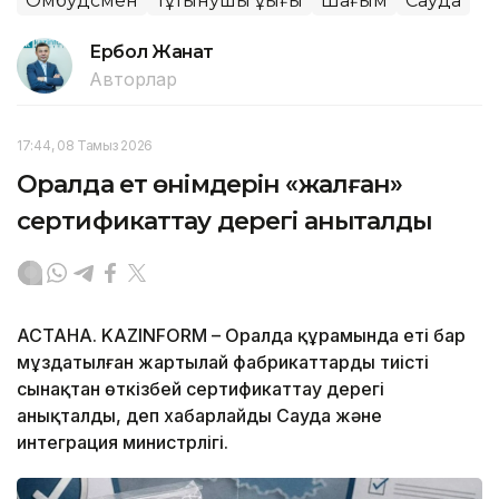
Омбудсмен
Тұтынушы құқығы
Шағым
Сауда
Ербол Жанат
Авторлар
17:44, 08 Тамыз 2026
Оралда ет өнімдерін «жалған»
сертификаттау дерегі анықталды
АСТАНА. KAZINFORM – Оралда құрамында еті бар
мұздатылған жартылай фабрикаттарды тиісті
сынақтан өткізбей сертификаттау дерегі
анықталды, деп хабарлайды Сауда және
интеграция министрлігі.