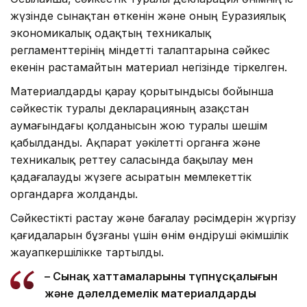
жүзінде сынақтан өткенін және оның Еуразиялық
экономикалық одақтың техникалық
регламенттерінің міндетті талаптарына сәйкес
екенін растамайтын материал негізінде тіркелген.
Материалдарды қарау қорытындысы бойынша
сәйкестік туралы декларацияның Қазақстан
аумағындағы қолданысын жою туралы шешім
қабылданды. Ақпарат уәкілетті органға және
техникалық реттеу саласында бақылау мен
қадағалауды жүзеге асыратын мемлекеттік
органдарға жолданды.
Сәйкестікті растау және бағалау рәсімдерін жүргізу
қағидаларын бұзғаны үшін өнім өндіруші әкімшілік
жауапкершілікке тартылды.
– Сынақ хаттамаларының түпнұсқалығын
және дәлелдемелік материалдардың