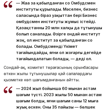
— Жаңа заң қабылданған соң Омбудсмен
институты құрылады. Мәселен, бизнес
саласында біраз уақыттан бері Бизнес
омбудсмен институты жұмыс істейді.
Қазақстанның 20 млн халқы да тұтынушы
болып саналады. Әзірге ондай институт
жоқ, ол институт заң қабылданған соң
болады. Омбудсменді Үкімет
тағайындайды, яғни ол жоғарғы деңгейде
тағайындалатын болады, — деді ол.
Сондай-ақ, комитет төрағасының орынбасары
өткен жылы тұтынушылар қай салалардағы
қызметке көп шағымданғанын айтты.
— 2024 жыл бойынша 60 мыңнан астам
шағым түсті. 2023 жылы 50 мыңнан астам
шағым болды, яғни шағым саны 12 мыңға
жуық өскен. Оның 35 пайызы — бөлшек