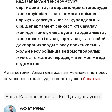
қадағалануын тексеру «сұр»
сертификаттауға қарсы іс-қимыл жасаудың
және қауіпсіздігі расталмаған өнімнен
нарықты қорғаудың негізгі құралдарының
бірі. Департамент сәйкестікті бағалау
жөніндегі анық емес құжаттарды анықтау
және қажетті сынақтарды нақты өткізбей
декларацияларды тіркеу практикасының
жолын кесу бойынша ведомствоаралық
жұмысты жалғастырады, – деп мәлімдеді
ведомство.
Айта кетейік, Алматыда жалған мемлекеттік тіркеу
нөмірлерін сатқан күдікті қолға түскен
болатын
.
Батыс Қазақстан облысы
Ет
Тұтынушы құқығы
Асхат Райқұл