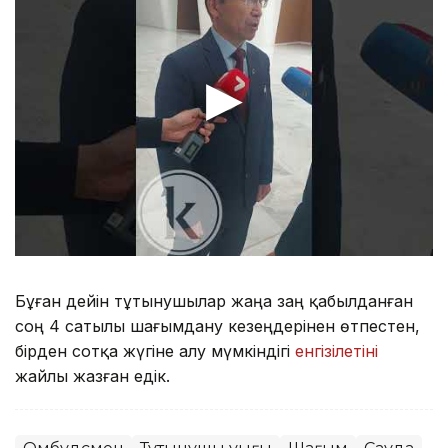
Бұған дейін тұтынушылар жаңа заң қабылданған
соң 4 сатылы шағымдану кезеңдерінен өтпестен,
бірден сотқа жүгіне алу мүмкіндігі
енгізілетіні
жайлы жазған едік.