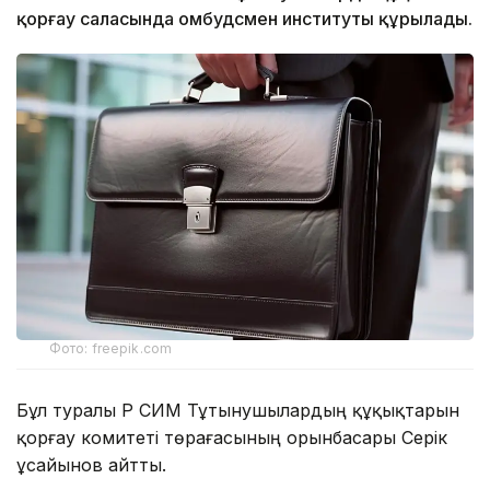
қорғау саласында омбудсмен институты құрылады.
Фото: freepik.com
Бұл туралы ҚР СИМ Тұтынушылардың құқықтарын
қорғау комитеті төрағасының орынбасары Серік
Құсайынов айтты.