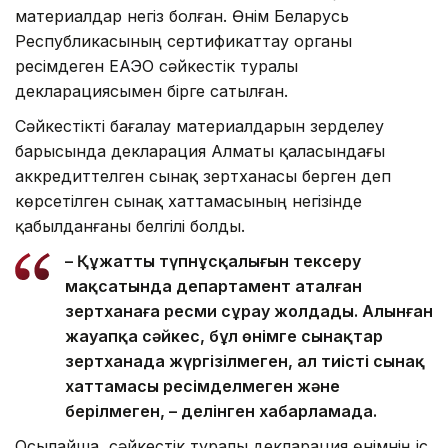
материалдар негіз болған. Өнім Беларусь
Республикасының сертификаттау органы
ресімдеген ЕАЭО сәйкестік туралы
декларациясымен бірге сатылған.
Сәйкестікті бағалау материалдарын зерделеу
барысында декларация Алматы қаласындағы
аккредиттелген сынақ зертханасы берген деп
көрсетілген сынақ хаттамасының негізінде
қабылданғаны белгілі болды.
– Құжаттың түпнұсқалығын тексеру
мақсатында департамент аталған
зертханаға ресми сұрау жолдады. Алынған
жауапқа сәйкес, бұл өнімге сынақтар
зертханада жүргізілмеген, ал тиісті сынақ
хаттамасы ресімделмеген және
берілмеген, – делінген хабарламада.
Осылайша, сәйкестік туралы декларация өнімнің іс