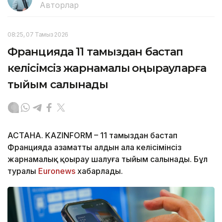
Авторлар
08:25, 07 Тамыз 2026
Францияда 11 тамыздан бастап
келісімсіз жарнамалық қоңырауларға
тыйым салынады
АСТАНА. KAZINFORM – 11 тамыздан бастап
Францияда азаматтың алдын ала келісімінсіз
жарнамалық қоңырау шалуға тыйым салынады. Бұл
туралы
Euronews
хабарлады.