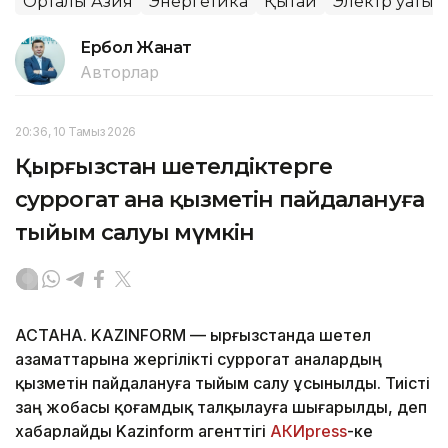
Орталық Азия
Энергетика
Қытай
Электр қуаты
Ербол Жанат
Авторлар
20:36, 10 Тамыз 2026
Қырғызстан шетелдіктерге
суррогат ана қызметін пайдалануға
тыйым салуы мүмкін
АСТАНА. KAZINFORM — Қырғызстанда шетел
азаматтарына жергілікті суррогат аналардың
қызметін пайдалануға тыйым салу ұсынылды. Тиісті
заң жобасы қоғамдық талқылауға шығарылды, деп
хабарлайды Kazinform агенттігі
АКИpress
-ке