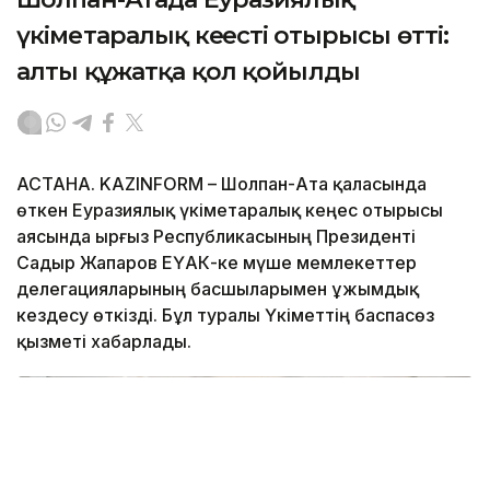
үкіметаралық кеңестің отырысы өтті:
алты құжатқа қол қойылды
АСТАНА. KAZINFORM – Шолпан-Ата қаласында
өткен Еуразиялық үкіметаралық кеңес отырысы
аясында Қырғыз Республикасының Президенті
Садыр Жапаров ЕҮАК-ке мүше мемлекеттер
делегацияларының басшыларымен ұжымдық
кездесу өткізді. Бұл туралы Үкіметтің баспасөз
қызметі хабарлады.