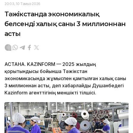
20:03, 10 Тамыз 2026
Тәжікстанда экономикалық
белсенді халық саны 3 миллионнан
асты
АСТАНА. KAZINFORM — 2025 жылдың
қорытындысы бойынша Тәжікстан
экономикасында жұмыспен қамтылған халық саны
3 миллионнан асты, деп хабарлайды Душанбедегі
Kazinform агенттігінің меншікті тілшісі.