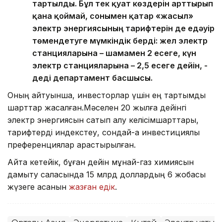
тартылды. Бұл тек қуат көздерін арттырып
қана қоймай, сонымен қатар «жасыл»
электр энергиясының тарифтерін де едәуір
төмендетуге мүмкіндік берді: жел электр
станцияларына – шамамен 2 есеге, күн
электр станцияларына – 2,5 есеге дейін, -
деді департамент басшысы.
Оның айтуынша, инвесторлар үшін ең тартымды
шарттар жасалған.Мәселен 20 жылға дейінгі
электр энергиясын сатып алу келісімшарттары,
тарифтерді индекстеу, сондай-ақ инвестициялық
преференциялар қарастырылған.
Айта кетейік, бұған дейін мұнай-газ химиясын
дамыту саласында 15 млрд доллардың 6 жобасы
жүзеге асқанын
жазған едік
.