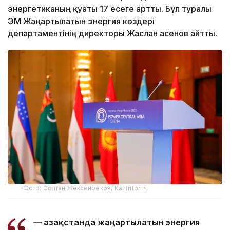
энергетиканың қуаты 17 есеге артты. Бұл туралы
ЭМ Жаңартылатын энергия көздері
департаментінің директоры Жаслан Қасенов айтты.
Фото: Солтан Жексенбеков/ Kazinform
— Қазақстанда жаңартылатын энергия