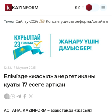
KAZINFORM
KZ
Сайлау-2026
Конституциялық реформа
Арнайы жо
Тренд:
12:32, 17 Маусым 2025
Елімізде «жасыл» энергетиканың
қуаты 17 есеге артқан
АСТАНА. KAZINFORM – Қазақстанда «жасыл»