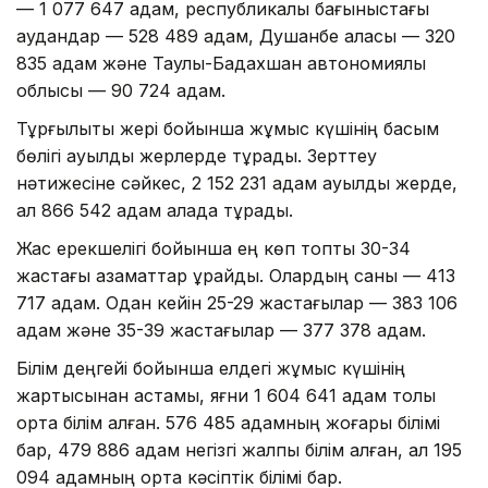
— 1 077 647 адам, республикалық бағыныстағы
аудандар — 528 489 адам, Душанбе қаласы — 320
835 адам және Таулы-Бадахшан автономиялық
облысы — 90 724 адам.
Тұрғылықты жері бойынша жұмыс күшінің басым
бөлігі ауылдық жерлерде тұрады. Зерттеу
нәтижесіне сәйкес, 2 152 231 адам ауылдық жерде,
ал 866 542 адам қалада тұрады.
Жас ерекшелігі бойынша ең көп топты 30-34
жастағы азаматтар құрайды. Олардың саны — 413
717 адам. Одан кейін 25-29 жастағылар — 383 106
адам және 35-39 жастағылар — 377 378 адам.
Білім деңгейі бойынша елдегі жұмыс күшінің
жартысынан астамы, яғни 1 604 641 адам толық
орта білім алған. 576 485 адамның жоғары білімі
бар, 479 886 адам негізгі жалпы білім алған, ал 195
094 адамның орта кәсіптік білімі бар.