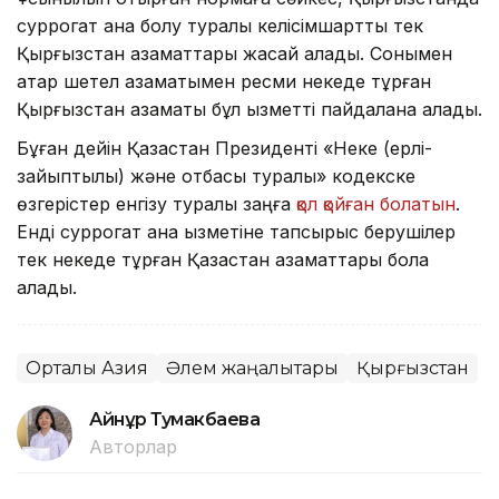
суррогат ана болу туралы келісімшартты тек
Қырғызстан азаматтары жасай алады. Сонымен
қатар шетел азаматымен ресми некеде тұрған
Қырғызстан азаматы бұл қызметті пайдалана алады.
Бұған дейін Қазақстан Президенті «Неке (ерлі-
зайыптылық) және отбасы туралы» кодекске
өзгерістер енгізу туралы заңға
қол қойған болатын
.
Енді суррогат ана қызметіне тапсырыс берушілер
тек некеде тұрған Қазақстан азаматтары бола
алады.
Орталық Азия
Әлем жаңалықтары
Қырғызстан
Айнұр Тумакбаева
Авторлар