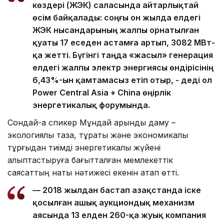
көздері (ЖЭК) саласында айтарлықтай
өсім байқалады: соңғы он жылда елдегі
ЖЭК нысандарының жалпы орнатылған
қуаты 17 еседен астамға артып, 3082 МВт-
қа жетті. Бүгінгі таңда «жасыл» генерация
елдегі жалпы электр энергиясы өндірісінің
6,43%-ын қамтамасыз етіп отыр, - деді ол
Power Central Asia + China өңірлік
энергетикалық форумында.
Сондай-ақ спикер Мұндай қарқынды даму –
экологиялық таза, тұрақты және экономикалық
тұрғыдан тиімді энергетикалық жүйені
қалыптастыруға бағытталған мемлекеттік
саясаттың нақты нәтижесі екенін атап өтті.
— 2018 жылдан бастап Қазақстанда іске
қосылған ашық аукциондық механизм
аясында 13 елден 260-қа жуық компания