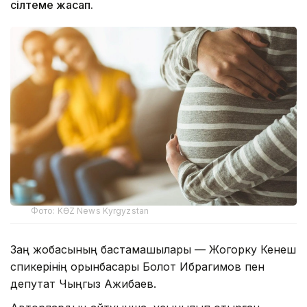
сілтеме жасап.
Фото: KӨZ News Kyrgyzstan
Заң жобасының бастамашылары — Жогорку Кенеш
спикерінің орынбасары Болот Ибрагимов пен
депутат Чыңгыз Ажибаев.