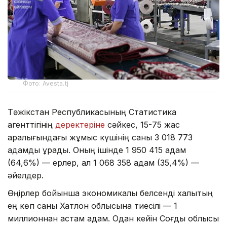
Фото: Avesta.tj
Тәжікстан Республикасының Статистика
агенттігінің
деректеріне
сәйкес, 15-75 жас
аралығындағы жұмыс күшінің саны 3 018 773
адамды құрады. Оның ішінде 1 950 415 адам
(64,6%) — ерлер, ал 1 068 358 адам (35,4%) —
әйелдер.
Өңірлер бойынша экономикалық белсенді халықтың
ең көп саны Хатлон облысына тиесілі — 1
миллионнан астам адам. Одан кейін Соғды облысы