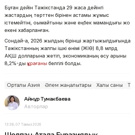
Бұған дейін Тәжікстанда 29 жасқа дейінгі
жастардың төрттен бірінен астамы жұмыс
істемейтіні, оқымайтыны және еңбек мамандығы жоқ
екені хабарланған.
Сондай-ақ, 2026 жылдың бірінші жартыжылдығында
Тәжікстанның жалпы ішкі өнімі (ЖІӨ) 8,8 млрд
АҚШ долларына жетіп, экономиканың өсу қарқыны
8,2%-ды
құрағаны
белгілі болды.
Орталық Азия
Әлем жаңалықтары
Халық саны
Тә
Айнұр Тумакбаева
Авторлар
13:38, 07 Тамыз 2026
Шолпан-Атада Еуразиялық