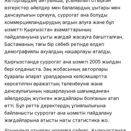
Авторлардың айтуынша, ұсынылып отырған
өзгерістер әйелдер мен балалардың құқықтары мен
денсаулығын қорғауға, суррогат ана болуды
коммерцияландырудың алдын алуға және бұл
қызметті Қырғызстан азаматтарының
пайдалануына құқықтық жағдай жасауға бағытталған.
Бастаманың тағы бір себебі ретінде елдегі
демографиялық ахуалдың нашарлауы аталды.
Қырғызстанда суррогат ана қызметі 2005 жылдан
бері қолданыста. Заң жобасының авторлары
бұқаралық ақпарат құралдарына келісімшартта
көрсетілген қаражаттың төленбеуіне және
денсаулығының нашарлауына шағымданған
әйелдердің жүгінген жағдайлары болғанын атап
өтті. Бұл ретте деректердің құпиялылығына
байланысты суррогат ана қызметін пайдалану
жағдайларына қатысты нақты статистика жоқ.
Ұсынылып отырған нормаға сәйкес, Қырғызстанда