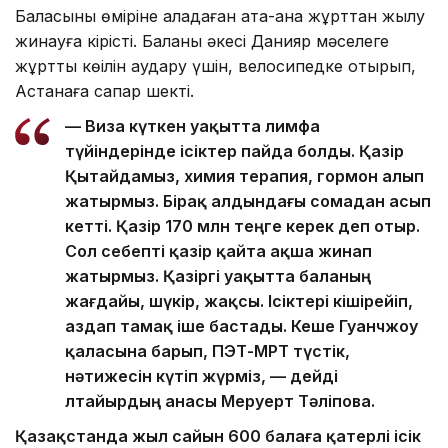
Баласының өміріне алаңдаған ата-ана жұрттан жылу
жинауға кірісті. Баланың әкесі Данияр мәселеге
жұрттың көңілін аудару үшін, велосипедке отырып,
Астанаға сапар шекті.
— Виза күткен уақытта лимфа
түйіндерінде ісіктер пайда болды. Қазір
Қытайдамыз, химия терапия, гормон алып
жатырмыз. Бірақ алдындағы сомадан асып
кетті. Қазір 170 млн теңге керек деп отыр.
Сол себепті қазір қайта ақша жинап
жатырмыз. Қазіргі уақытта баланың
жағдайы, шүкір, жақсы. Ісіктері кішірейіп,
аздап тамақ іше бастады. Кеше Гуанчжоу
қаласына барып, ПЭТ-МРТ түстік,
нәтижесін күтіп жүрміз, — дейді
Әлтайырдың анасы Меруерт Тәліпова.
Қазақстанда жыл сайын 600 балаға қатерлі ісік