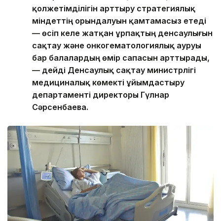
қолжетімділігін арттыру стратегиялық
міндеттің орындалуын қамтамасыз етеді
— өсіп келе жатқан ұрпақтың денсаулығын
сақтау және онкогематологиялық ауруы
бар балалардың өмір сапасын арттырады,
— дейді Денсаулық сақтау министрлігі
медициналық көмекті ұйымдастыру
департаменті директоры Гүлнар
Сәрсенбаева.