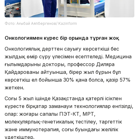
Фото: Ағыбай Аяпбергенов/ Kazinform
Онкологиямен күрес бір орында тұрған жоқ
Онкологиялық дерттен сауығу көрсеткіші бес
жылдық өмір сүру үлесімен есептеледі. Медицина
ғылымдарының докторы, профессор Диляра
Қайдарованың айтуынша, бірер жыл бұрын бұл
көрсеткіш ел бойынша 30% қана болса, қазір 57%
жеткен.
Соңғы 5 жыл ішінде Қазақстанда қатерлі ісікпен
күресте бірқатар заманауи технологиялар енгізілді,
олар: жоғары сапалы ПЭТ-КТ, МРТ,
молекулярлық-генетикалық тестілеу, таргеттік
және иммунотерапия, соңғы буындағы желілік
үдеткіштер.