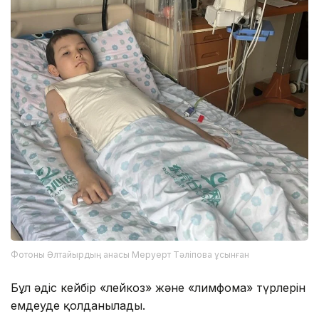
Фотоны Әлтайырдың анасы Меруерт Тәліпова ұсынған
Бұл әдіс кейбір «лейкоз» және «лимфома» түрлерін
емдеуде қолданылады.