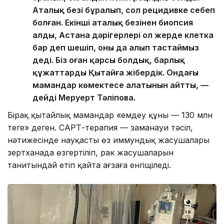
Аталық безі бұралып, сол рецидивке себеп
болған. Екінші аталық безінен биопсия
алды, Астана дәрігерлері ол жерде клетка
бар деп шешіп, оны да алып тастаймыз
деді. Біз оған қарсы болдық, барлық
құжаттарды Қытайға жібердік. Ондағы
мамандар көмектесе алатынын айтты, —
дейді Меруерт Тәліпова.
Бірақ қытайлық мамандар «емдеу құны — 130 млн
теңге» деген. САРТ-терапия — заманауи тәсіл,
нәтижесінде науқастың өз иммундық жасушалары
зертханада өзгертіліп, рак жасушаларын
танитындай етіп қайта ағзаға енгіщіледі.