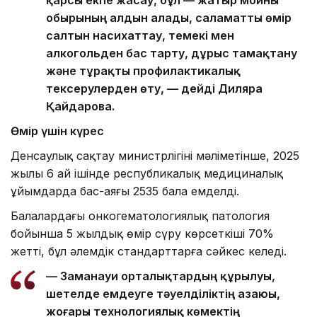
қарсы екпе жасау, бұл — жатыр мойны
обырының алдын алады, саламатты өмір
салтын насихаттау, темекі мен
алкогольден бас тарту, дұрыс тамақтану
және тұрақты профилактикалық
тексерулерден өту, — дейді Диляра
Қайдарова.
Өмір үшін күрес
Денсаулық сақтау министрлігінің мәліметінше, 2025
жылы 6 ай ішінде республикалық медициналық
ұйымдарда бас-аяғы 2535 бала емделді.
Балалардағы онкогематологиялық патология
бойынша 5 жылдық өмір сүру көрсеткіші 70%
жетті, бұл әлемдік стандарттарға сәйкес келеді.
— Заманауи орталықтардың құрылуы,
шетелде емдеуге тәуелділіктің азаюы,
жоғары технологиялық көмектің