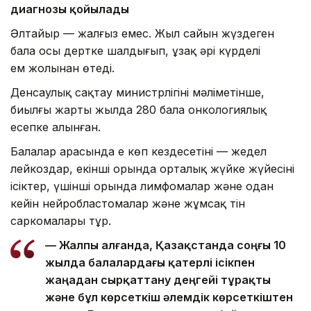
диагнозы қойылады
Әлтайыр — жалғыз емес. Жыл сайын жүздеген
бала осы дертке шалдығып, ұзақ әрі күрделі
ем жолынан өтеді.
Денсаулық сақтау министрлігінің мәліметінше,
биылғы жарты жылда 280 бала онкологиялық
есепке алынған.
Балалар арасында ең көп кездесетіні — жедел
лейкоздар, екінші орында орталық жүйке жүйесінің
ісіктер, үшінші орында лимфомалар және одан
кейін нейробластомалар және жұмсақ тін
саркомалары тұр.
— Жалпы алғанда, Қазақстанда соңғы 10
жылда балалардағы қатерлі ісікпен
жаңадан сырқаттану деңгейі тұрақты
және бұл көрсеткіш әлемдік көрсеткіштен