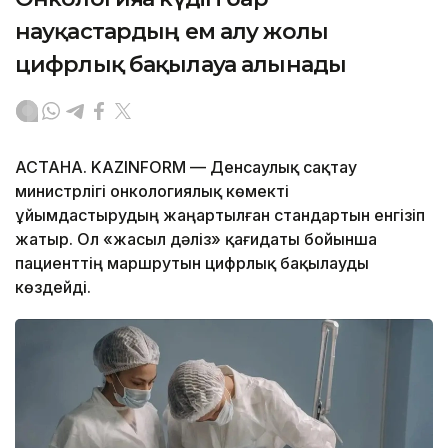
науқастардың ем алу жолы
цифрлық бақылауға алынады
АСТАНА. KAZINFORM — Денсаулық сақтау
министрлігі онкологиялық көмекті
ұйымдастырудың жаңартылған стандартын енгізіп
жатыр. Ол «жасыл дәліз» қағидаты бойынша
пациенттің маршрутын цифрлық бақылауды
көздейді.