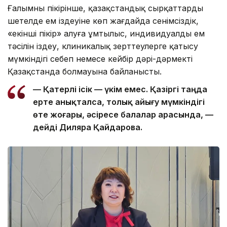
Ғалымның пікірінше, қазақстандық сырқаттардың
шетелде ем іздеуіне көп жағдайда сенімсіздік,
«екінші пікір» алуға ұмтылыс, индивидуалды ем
тәсілін іздеу, клиникалық зерттеулерге қатысу
мүмкіндігі себеп немесе кейбір дәрі-дәрмектің
Қазақстанда болмауына байланысты.
— Қатерлі ісік — үкім емес. Қазіргі таңда
ерте анықталса, толық айығу мүмкіндігі
өте жоғары, әсіресе балалар арасында, —
дейді Диляра Қайдарова.