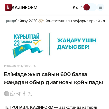
KAZINFORM
KZ
Сайлау-2026
Конституциялық реформа
Арнайы жо
Тренд:
15:06, 30 Қыркүйек 2025
Елімізде жыл сайын 600 балаға
жаңадан обыр диагнозы қойылады
ПЕТРОПАВЛ. KAZINFORM — Қазақстанда қатерлі