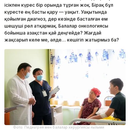
ісікпен күрес бір орында тұрған жоқ. Бірақ бұл
күресте ең басты қару — уақыт. Уақытында
қойылған диагноз, дер кезінде басталған ем
шешуші рөл атқармақ. Балалар онкологиясы
бойынша Қазақстан қай деңгейде? Жағдай
жақсарып келе ме, әлде… кешігіп жатырмыз ба?
Фото: Педиатрия мен балалар хирургиясы ғылыми