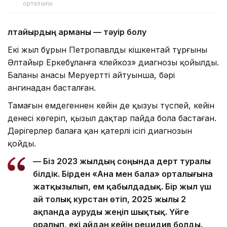
орталығы
Әлтайырдың
арманы
— тәуір
болу
Екі жыл бұрын Петропавлдың кішкентай тұрғыны
Әлтайыр Еркебұланға «лейкоз» диагнозы қойылды.
Баланың анасы Меруерттің айтуынша, бәрі
ангинадан басталған.
Тамағын емдегеннен кейін де қызуы түспей, кейін
денесі көгеріп, қызыл дақтар пайда бола бастаған.
Дәрігерлер балаға қан қатерлі ісігі диагнозын
қойды.
— Біз 2023 жылдың соңында дерт туралы
білдік. Бірден «Ана мен бала» орталығына
жатқызылып, ем қабылдадық. Бір жыл үш
ай толық курстан өтіп, 2025 жылы 2
ақпанда ауруды жеңіп шықтық. Үйге
оралып, екі айдан кейін рецидив болды.