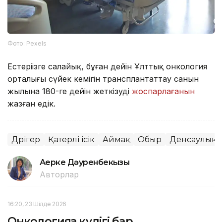
Фото: Pexels
Естеріңізге салайық, бұған дейін Ұлттық онкология
орталығы сүйек кемігін трансплантаттау санын
жылына 180-ге дейін жеткізуді
жоспарлағанын
жазған едік.
Дәрігер
Қатерлі ісік
Аймақ
Обыр
Денсаулық
Ақерке Дәуренбекқызы
Авторлар
16:20, 23 Шілде 2026
Онкологияға күдігі бар