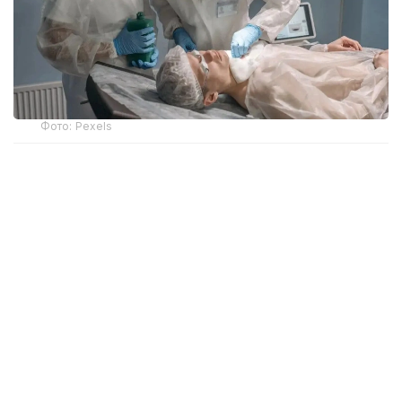
Фото: Pexels
Жаңа тәсілдер диагностикадан өту, тексерілу және
емдеуді бастау мерзімдерінің сақталуын нақты
уақыт режимінде бақылауға мүмкіндік береді. Бұл
онкологиялық ауруға күдігі бар пациенттерге
медициналық көмектің уақтылы көрсетілуін
қамтамасыз етеді.
Өзгерістердің негізгі мақсаты — пациенттердің
медициналық көмек алу тәртібін өзгерту емес,
онкологиялық қызметтің тиімділігін арттыру,
медициналық көмектің барлық кезеңінде сапаны