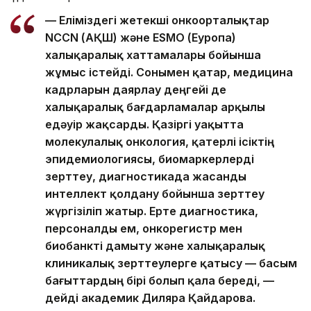
— Еліміздегі жетекші онкоорталықтар
NCCN (АҚШ) және ESMO (Еуропа)
халықаралық хаттамалары бойынша
жұмыс істейді. Сонымен қатар, медицина
кадрларын даярлау деңгейі де
халықаралық бағдарламалар арқылы
едәуір жақсарды. Қазіргі уақытта
молекулалық онкология, қатерлі ісіктің
эпидемиологиясы, биомаркерлерді
зерттеу, диагностикада жасанды
интеллект қолдану бойынша зерттеу
жүргізіліп жатыр. Ерте диагностика,
персоналды ем, онкорегистр мен
биобанкті дамыту және халықаралық
клиникалық зерттеулерге қатысу — басым
бағыттардың бірі болып қала береді, —
дейді академик Диляра Қайдарова.