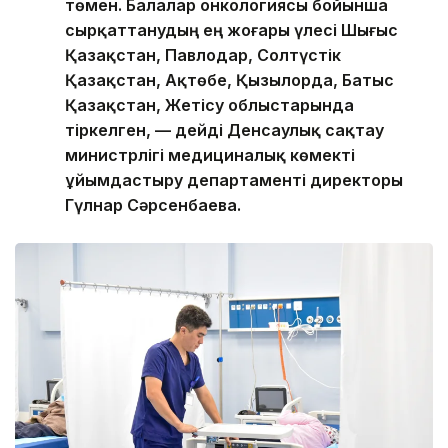
төмен. Балалар онкологиясы бойынша
сырқаттанудың ең жоғары үлесі Шығыс
Қазақстан, Павлодар, Солтүстік
Қазақстан, Ақтөбе, Қызылорда, Батыс
Қазақстан, Жетісу облыстарында
тіркелген, — дейді Денсаулық сақтау
министрлігі медициналық көмекті
ұйымдастыру департаменті директоры
Гүлнар Сәрсенбаева.