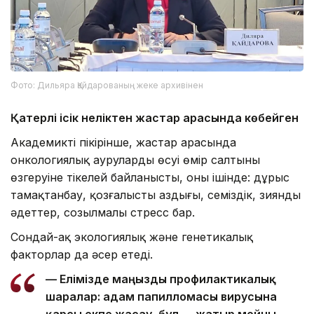
Фото: Дильяра Қайдарованың жеке архивінен
Қатерлі ісік неліктен жастар арасында көбейген
Академиктің пікірінше, жастар арасында
онкологиялық аурулардың өсуі өмір салтының
өзгеруіне тікелей байланысты, оның ішінде: дұрыс
тамақтанбау, қозғалыстың аздығы, семіздік, зиянды
әдеттер, созылмалы стресс бар.
Сондай-ақ экологиялық және генетикалық
факторлар да әсер етеді.
— Елімізде маңызды профилактикалық
шаралар: адам папилломасы вирусына