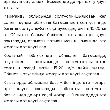
өрт қаупі сақталады. Өскеменде де өрт шығу қаупі
жоғары.
Қарағанды облысында солтүстік-шығыстан жел
соғып, күндіз облыстың батысы мен солтүстігінде
бағыты солтүстік-батысқа ауысады, екпіні 15-20 м/
с. Облыстың басым бөлігінде жоғары өрт қаупі
сақталады, облыстың батысы мен шығысында өте
жоғары өрт қаупі бар.
Қостанай облысында облыстың батысында,
оңтүстігінде, шығысында солтүстік-шығыстан
соғатын желдің екпіні 15-20 м/с дейін жетеді.
Облыстың оңтүстігінде жоғары өрт қаупі сақталады.
Қызылорда облысының басым бөлігінде өте жоғары
өрт қаупі сақталады, облыстың солтүстік-
батысында да өрт қаупі жоғары. Қызылордада өте
жоғары өрт қаупі сақталады.