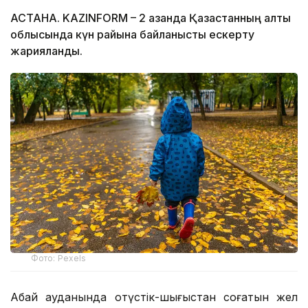
АСТАНА. KAZINFORM – 2 қазанда Қазақстанның алты
облысында күн райына байланысты ескерту
жарияланды.
Фото: Pexels
Абай ауданында оңтүстік-шығыстан соғатын жел