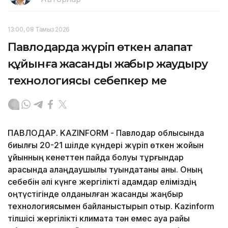
13:00, 08 Тамыз 2026
Павлодарда жүріп өткен алапат
құйынға жасанды жаңбыр жаудыру
технологиясы себепкер ме
ПАВЛОДАР. KAZINFORM - Павлодар облысында
биылғы 20-21 шілде күндері жүріп өткен жойқын
құйынның кенеттен пайда болуы тұрғындар
арасында алаңдаушылық туындатқаны анық. Оның
себебін әлі күнге жергілікті адамдар еліміздің
оңтүстігінде қолданылған жасанды жаңбыр
технологиясымен байланыстырып отыр. Kazinform
тілшісі жергілікті климатқа тән емес ауа райы