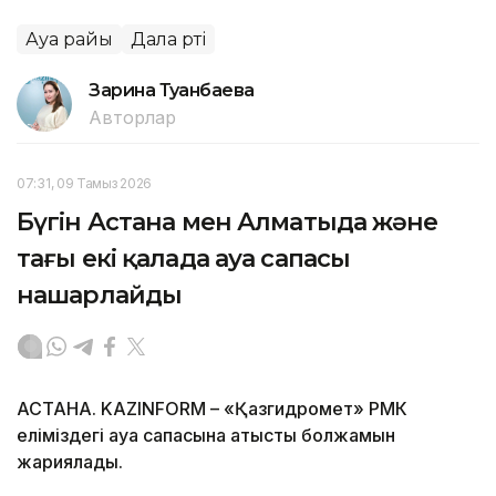
Ауа райы
Дала өрті
Зарина Туғанбаева
Авторлар
07:31, 09 Тамыз 2026
Бүгін Астана мен Алматыда және
тағы екі қалада ауа сапасы
нашарлайды
АСТАНА. KAZINFORM – «Қазгидромет» РМК
еліміздегі ауа сапасына қатысты болжамын
жариялады.