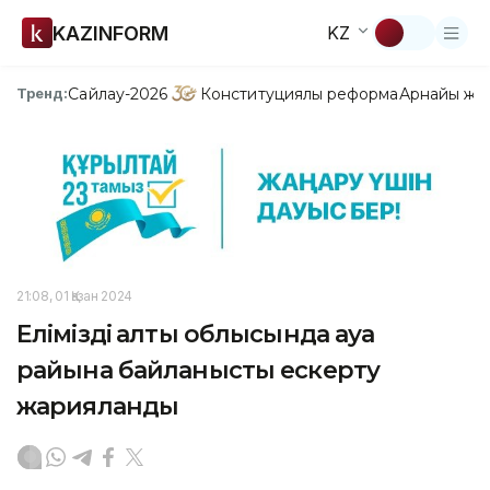
KAZINFORM
KZ
Сайлау-2026
Конституциялық реформа
Арнайы жо
Тренд:
21:08, 01 Қазан 2024
Еліміздің алты облысында ауа
райына байланысты ескерту
жарияланды