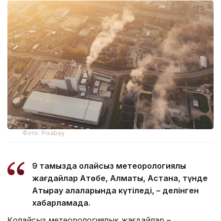
Фото: Pixabay
9 тамызда қолайсыз метеорологиялық
жағдайлар Ақтөбе, Алматы, Астана, түнде
Атырау қалаларында күтіледі, – делінген
хабарламада.
Қолайсыз метеорологиялық жағдайлар –