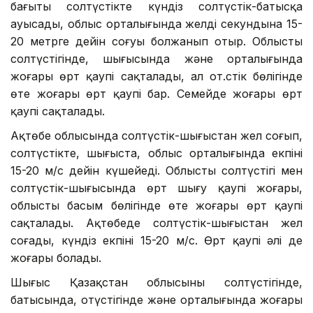
бағыты солтүстікте күндіз солтүстік-батысқа
ауысады, облыс орталығында желдің секундына 15-
20 метрге дейін соғуы болжанып отыр. Облыстың
солтүстігінде, шығысында және орталығында
жоғары өрт қаупі сақталады, ал оңт.стік бөлігінде
өте жоғары өрт қаупі бар. Семейде жоғары өрт
қаупі сақталады.
Ақтөбе облысында солтүстік-шығыстан жел соғып,
солтүстікте, шығыста, облыс орталығында екпіні
15-20 м/с дейін күшейеді. Облыстың солтүстігі мен
солтүстік-шығысында өрт шығу қаупі жоғары,
облыстың басым бөлігінде өте жоғары өрт қаупі
сақталады. Ақтөбеде солтүстік-шығыстан жел
соғады, күндіз екпіні 15-20 м/с. Өрт қаупі әлі де
жоғары болады.
Шығыс Қазақстан облысының солтүстігінде,
батысында, оңтүстігінде және орталығында жоғары