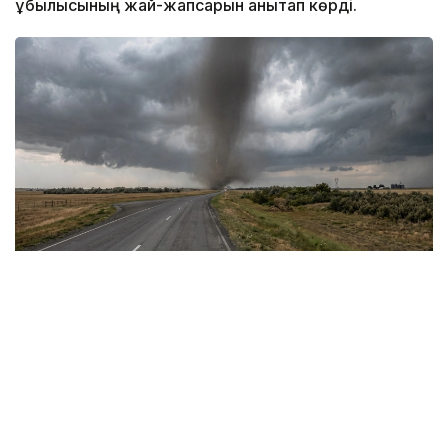
құбылысының жай-жапсарын анықтап көрді.
Фото: Видеодан алынған скрин
Сауалдарымызға «Қазгидромет» РМК Ғылыми-
зерттеу орталығының директоры, климаттың өзгеруі
мен гидрологиялық процестерді зерттеу
саласындағы жетекші маман Тұрсын Тілләкәрім