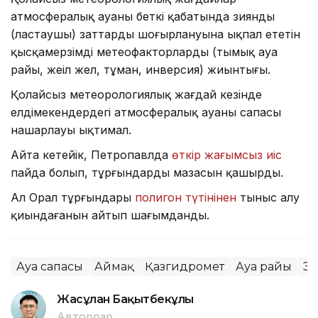
атмосфералық ауаның беткі қабатында зиянды
(ластаушы) заттардың шоғырлануына ықпал ететін
қысқамерзімді метеофакторлардың (тымық ауа
райы, жеңіл жел, тұман, инверсия) жиынтығы.
Қолайсыз метеорологиялық жағдай кезінде
елдімекендердегі атмосфералық ауаның сапасы
нашарлауы ықтимал.
Айта кетейік, Петропавлда
өткір жағымсыз иіс
пайда болып, тұрғындардың мазасын қашырды.
Ал Орал тұрғындары
полигон түтінінен
тыныс алу
қиындағанын айтып шағымданды.
Ауа сапасы
Аймақ
Қазгидромет
Ауа райы
Эк
Жасұлан Бақытбекұлы
Авторлар