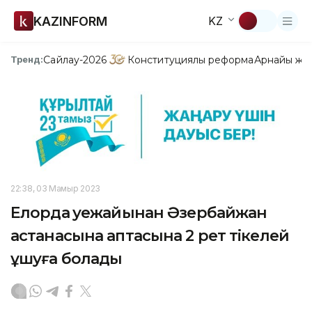
KAZINFORM
KZ
Сайлау-2026
Конституциялық реформа
Арнайы жо
Тренд:
22:38, 03 Мамыр 2023
Елорда әуежайынан Әзербайжан
астанасына аптасына 2 рет тікелей
ұшуға болады