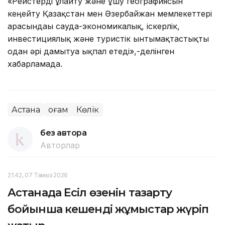
«Рейстерді ұлғайту және ұшу географиясын
кеңейту Қазақстан мен Әзербайжан мемлекеттері
арасындағы сауда-экономикалық, іскерлік,
инвестициялық және туристік ынтымақтастықты
одан әрі дамытуға ықпал етеді»,-делінген
хабарламада.
Астана
Қоғам
Көлік
без автора
Авторлар
21:42, 07 Тамыз 2026
Астанада Есіл өзенін тазарту
бойынша кешенді жұмыстар жүріп