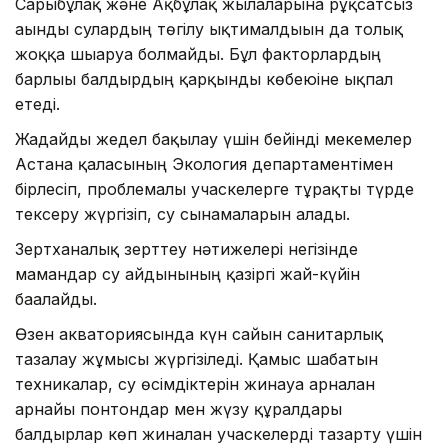
Сарыбұлақ және Ақбұлақ жылғаларына рұқсатсыз
ағынды сулардың төгілу ықтималдығын да толық
жоққа шығаруға болмайды. Бұл факторлардың
барлығы балдырдың қарқынды көбеюіне ықпал
етеді.
Жағдайды жедел бақылау үшін бейінді мекемелер
Астана қаласының Экология департаментімен
бірлесіп, проблемалы учаскелерге тұрақты түрде
тексеру жүргізіп, су сынамаларын алады.
Зертханалық зерттеу нәтижелері негізінде
мамандар су айдынының қазіргі жай-күйін
бағалайды.
Өзен акваториясында күн сайын санитарлық
тазалау жұмысы жүргізіледі. Қамыс шабатын
техникалар, су өсімдіктерін жинауға арналған
арнайы понтондар мен жүзу құралдары
балдырлар көп жиналған учаскелерді тазарту үшін