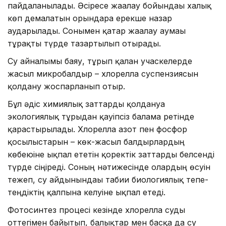
пайдаланылады. Әсіресе жағалау бойындағы халық
көп демалатын орындарға ерекше назар
аударылады. Сонымен қатар жағалау аумағы
тұрақты түрде тазартылып отырады.
Су айналымы баяу, тұрып қалған учаскелерде
жасыл микробалдыр – хлорелла суспензиясын
қолдану жоспарланып отыр.
Бұл әдіс химиялық заттарды қолдануға
экологиялық тұрғыдан қауіпсіз балама ретінде
қарастырылады. Хлорелла азот пен фосфор
қосылыстарын – көк-жасыл балдырлардың
көбеюіне ықпал ететін қоректік заттарды белсенді
түрде сіңіреді. Соның нәтижесінде олардың өсуін
тежеп, су айдынындағы табиғи биологиялық тепе-
теңдіктің қалпына келуіне ықпал етеді.
Фотосинтез процесі кезінде хлорелла суды
оттегімен байытып, балықтар мен басқа да су