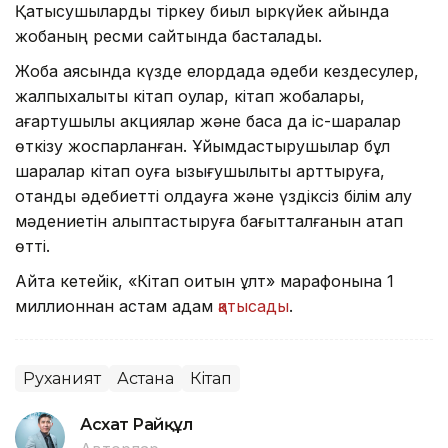
Қатысушыларды тіркеу биыл қыркүйек айында
жобаның ресми сайтында басталады.
Жоба аясында күзде елордада әдеби кездесулер,
жалпыхалықтық кітап оқулар, кітап жобалары,
ағартушылық акциялар және басқа да іс-шаралар
өткізу жоспарланған. Ұйымдастырушылар бұл
шаралар кітап оқуға қызығушылықты арттыруға,
отандық әдебиетті қолдауға және үздіксіз білім алу
мәдениетін қалыптастыруға бағытталғанын атап
өтті.
Айта кетейік, «Кітап оқитын ұлт» марафонына 1
миллионнан астам адам
қатысады
.
Руханият
Астана
Кітап
Асхат Райқұл