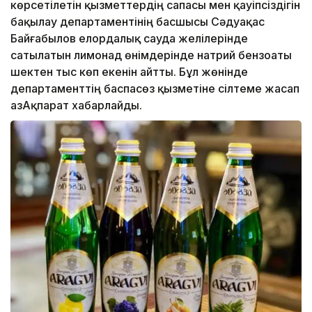
көрсетілетін қызметтердің сапасы мен қауіпсіздігін
бақылау департаментінің басшысы Сәдуақас
Байғабылов елордалық сауда желілерінде
сатылатын лимонад өнімдерінде натрий бензоаты
шектен тыс көп екенін айтты. Бұл жөнінде
департаменттің баспасөз қызметіне сілтеме жасап
ҚазАқпарат хабарлайды.