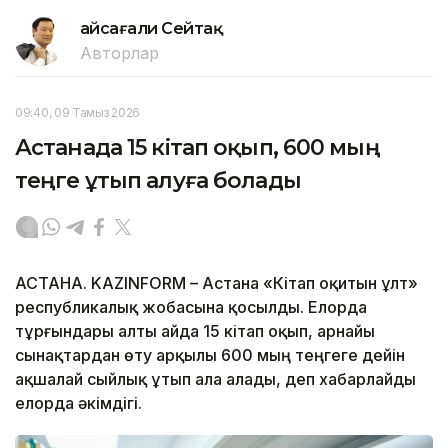
Ғайсағали Сейтақ
Авторлар
09:40, 09 Тамыз 2026
Астанада 15 кітап оқып, 600 мың
теңге ұтып алуға болады
АСТАНА. KAZINFORM – Астана «Кітап оқитын ұлт»
республикалық жобасына қосылды. Елорда
тұрғындары алты айда 15 кітап оқып, арнайы
сынақтардан өту арқылы 600 мың теңгеге дейін
ақшалай сыйлық ұтып ала алады, деп хабарлайды
елорда әкімдігі.