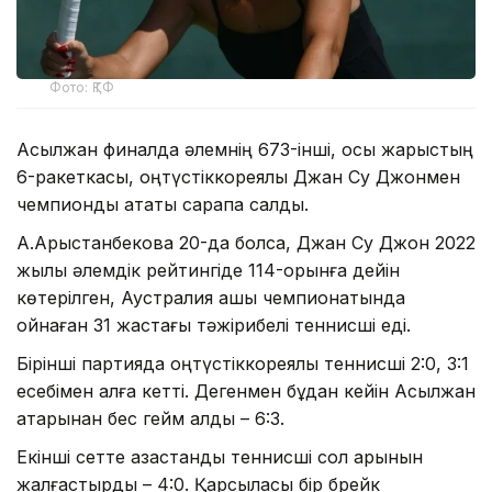
Фото: ҚТФ
Асылжан финалда әлемнің 673-інші, осы жарыстың
6-ракеткасы, оңтүстіккореялық Джан Су Джонмен
чемпиондық атақты сарапқа салды.
А.Арыстанбекова 20-да болса, Джан Су Джон 2022
жылы әлемдік рейтингіде 114-орынға дейін
көтерілген, Аустралия ашық чемпионатында
ойнаған 31 жастағы тәжірибелі теннисші еді.
Бірінші партияда оңтүстіккореялық теннисші 2:0, 3:1
есебімен алға кетті. Дегенмен бұдан кейін Асылжан
қатарынан бес гейм алды – 6:3.
Екінші сетте қазақстандық теннисші сол қарқынын
жалғастырды – 4:0. Қарсыласы бір брейк