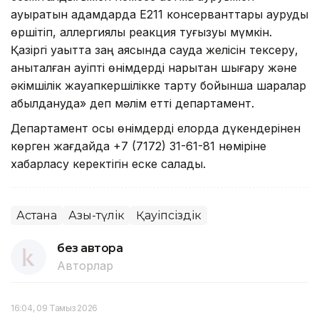
ауыратын адамдарда E211 консерванттары ауруды
өршітіп, аллергиялық реакция туғызуы мүмкін.
Қазіргі уақытта заң аясында сауда желісін тексеру,
анықталған қауіпті өнімдерді нарықтан шығару және
әкімшілік жауапкершілікке тарту бойынша шаралар
қабылдануда» деп мәлім етті департамент.
Департамент осы өнімдерді елорда дүкендерінен
көрген жағдайда +7 (7172) 31-61-81 нөміріне
хабарласу керектігін еске салады.
Астана
Азық-түлік
Қауіпсіздік
без автора
Авторлар
16:04, 09 Тамыз 2026