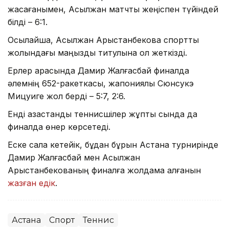
жасағанымен, Асылжан матчты жеңіспен түйіндей
білді – 6:1.
Осылайша, Асылжан Арыстанбекова спорттық
жолындағы маңызды титулына қол жеткізді.
Ерлер арасында Дамир Жалғасбай финалда
әлемнің 652-ракеткасы, жапониялық Сюнсукэ
Мицуиге жол берді – 5:7, 2:6.
Енді қазақстандық теннисшілер жұптық сында да
финалда өнер көрсетеді.
Еске сала кетейік, бұдан бұрын Астана турнирінде
Дамир Жалғасбай мен Асылжан
Арыстанбекованың финалға жолдама алғанын
жазған едік
.
Астана
Спорт
Теннис