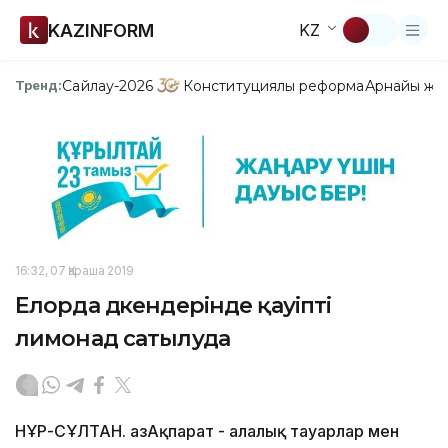
KAZINFORM
KZ
Сайлау-2026
Конституциялық реформа
Арнайы жо
Тренд:
16:32, 07 Қараша 2019
Елорда дүкендерінде қауіпті
лимонад сатылуда
НҰР-СҰЛТАН. ҚазАқпарат - Қалалық тауарлар мен