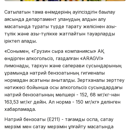
Сатылатын тамақ өнімдерінің қауіпсіздігін бақылау
аясында департамент уланудың алдын алу
мақсатында тұрақты түрде тарату желісінен азық-
түлік және азық-түлікке жатпайтын тауарларды
іріктеп алады.
«Сонымен, «Грузин сыра компаниясы» АҚ
өндірген алкогольсіз, газдалған «ARAGVI»
лимонады, тархун және саперави сусындарының
құрамында натрий бензоатының гигиеналық
нормадан асатыны анықталды. Зертханалық зерттеу
нәтижесі бойынша осы алкогольсіз сусындардағы
натрий бензоатының мөлшері - 152, 68 мг/кг-нан
163,53 мг/кг дейін. Ал норма - 150 мг/кг» делінген
хабарламада.
Натрий бензоаты (E211) - тағамдық қоспа, сақтау
мерзімі мен сақтау мерзімін ұлғайту мақсатында