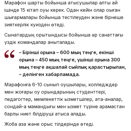
Марафон шарты бойынша қатысушылар алты ай
ішінде 15 кітап оқуы керек. Одан кейін олар оқыған
шығармалары бойынша тестілеуден және бірнеше
зияткерлік куизден өтеді.
Сынақтардың қорытындысы бойынша әр санаттағы
үздік командалар анықталады.
– Бірінші орынға – 600 мың теңге, екінші
орынға – 450 мың теңге, үшінші орынға 300
мың теңге ақшалай сыйлық қарастырылған,
– делінген хабарламада.
Марафонға 6-10 сынып оқушылары, колледждер
мен жоғары оқу орындарының студенттері,
педагогтер, мемлекеттік қызметшілер, ата-аналар,
сондай-ақ мамандығы мен қызмет түріне қарамастан
барлық ниет білдіруші қатыса алады.
Жоба қазақ және орыс тілдерінде өтеді.