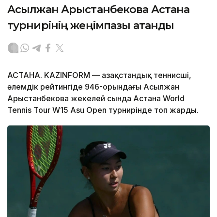
Асылжан Арыстанбекова Астана
турнирінің жеңімпазы атанды
АСТАНА. KAZINFORM — Қазақстандық теннисші,
әлемдік рейтингіде 946-орындағы Асылжан
Арыстанбекова жекелей сында Астана World
Tennis Tour W15 Asu Open турнирінде топ жарды.