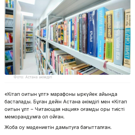
Фото: Астана әкімдігі
«Кітап оқитын ұлт» марафоны қыркүйек айында
басталады. Бұған дейін Астана әкімдігі мен «Кітап
оқитын ұлт – Читающая нация» қоғамдық қоры тиісті
меморандумға қол қойған.
Жоба оқу мәдениетін дамытуға бағытталған.