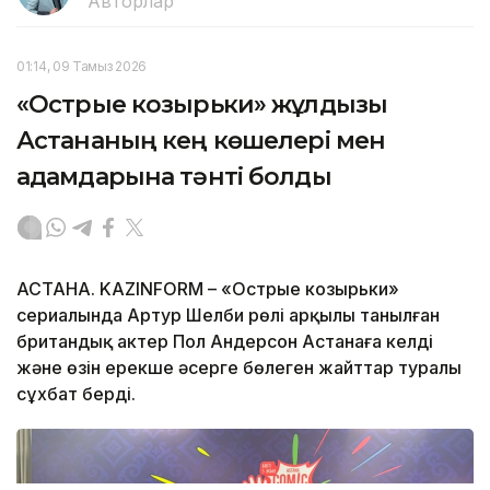
Авторлар
01:14, 09 Тамыз 2026
«Острые козырьки» жұлдызы
Астананың кең көшелері мен
адамдарына тәнті болды
АСТАНА. KAZINFORM – «Острые козырьки»
сериалында Артур Шелби рөлі арқылы танылған
британдық актер Пол Андерсон Астанаға келді
және өзін ерекше әсерге бөлеген жайттар туралы
сұхбат берді.