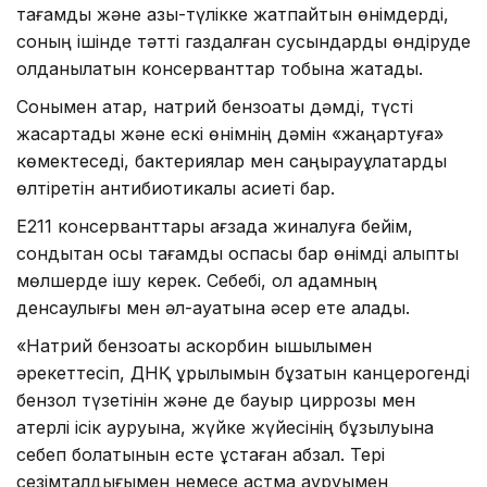
тағамдық және азық-түлікке жатпайтын өнімдерді,
соның ішінде тәтті газдалған сусындарды өндіруде
қолданылатын консерванттар тобына жатады.
Сонымен қатар, натрий бензоаты дәмді, түсті
жақсартады және ескі өнімнің дәмін «жаңартуға»
көмектеседі, бактериялар мен саңырауқұлақтарды
өлтіретін антибиотикалық қасиеті бар.
E211 консерванттары ағзада жиналуға бейім,
сондықтан осы тағамдық қоспасы бар өнімді қалыпты
мөлшерде ішу керек. Себебі, ол адамның
денсаулығы мен әл-ауқатына әсер ете алады.
«Натрий бензоаты аскорбин қышқылымен
әрекеттесіп, ДНҚ құрылымын бұзатын канцерогенді
бензол түзетінін және де бауыр циррозы мен
қатерлі ісік ауруына, жүйке жүйесінің бұзылуына
себеп болатынын есте ұстаған абзал.
Тері
сезімталдығымен немесе астма ауруымен