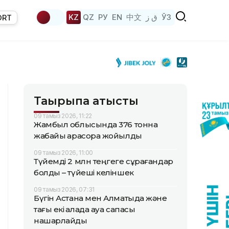
KZ
QZ
РУ
EN
中文
ق ز
ЎЗ
ORT
Тақырыпқа қатысты
09 тамыз 2026, 11:22
Жамбыл облысында 376 тонна
жабайы қарасора жойылды
09 тамыз 2026, 11:00
Түйемді 2 млн теңгеге сұрағандар
болды – түйеші келіншек
09 тамыз 2026, 07:31
Бүгін Астана мен Алматыда және
тағы екі қалада ауа сапасы
нашарлайды