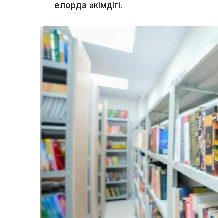
елорда әкімдігі.