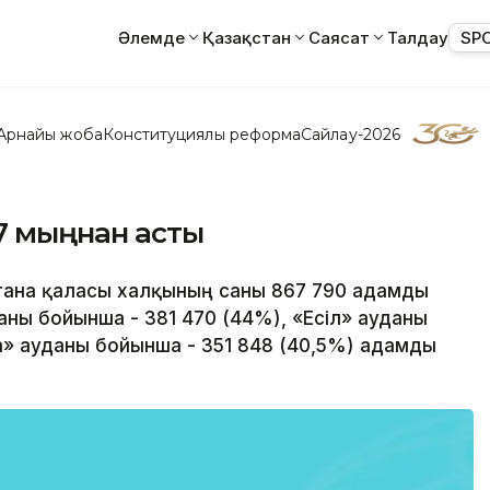
Әлемде
Қазақстан
Саясат
Талдау
SP
Арнайы жоба
Конституциялық реформа
Сайлау-2026
7 мыңнан асты
Астана қаласы халқының саны 867 790 адамды
ны бойынша - 381 470 (44%), «Есіл» ауданы
а» ауданы бойынша - 351 848 (40,5%) адамды