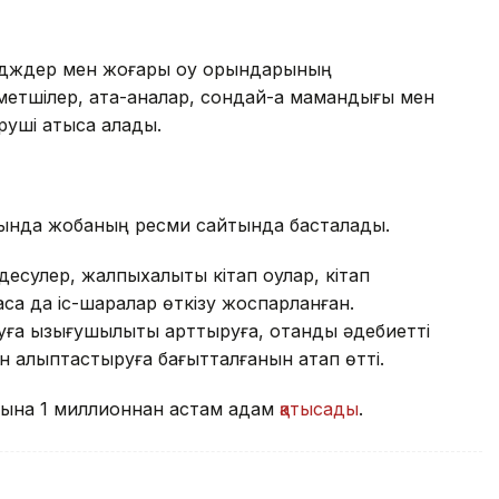
едждер мен жоғары оқу орындарының
зметшілер, ата-аналар, сондай-ақ мамандығы мен
іруші қатыса алады.
йында жобаның ресми сайтында басталады.
сулер, жалпыхалықтық кітап оқулар, кітап
қа да іс-шаралар өткізу жоспарланған.
ға қызығушылықты арттыруға, отандық әдебиетті
тін қалыптастыруға бағытталғанын атап өтті.
онына 1 миллионнан астам адам
қатысады
.