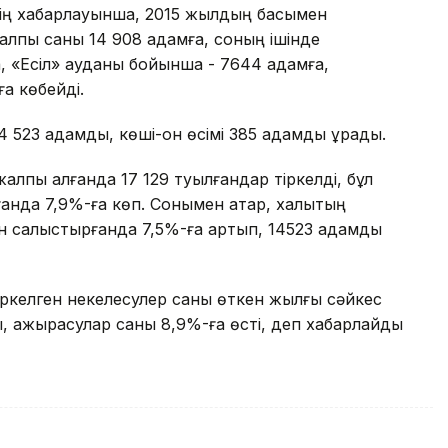
нің хабарлауынша, 2015 жылдың басымен
алпы саны 14 908 адамға, соның ішінде
, «Есіл» ауданы бойынша - 7644 адамға,
а көбейді.
4 523 адамды, көші-қон өсімі 385 адамды құрады.
лпы алғанда 17 129 туылғандар тіркелді, бұл
нда 7,9%-ға көп. Сонымен қатар, халықтың
ен салыстырғанда 7,5%-ға артып, 14523 адамды
ркелген некелесулер саны өткен жылғы сәйкес
, ажырасулар саны 8,9%-ға өсті, деп хабарлайды