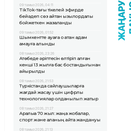
09 тамыз 2026, 04:11
TikТok-тағы тікелей эфирде
бейәдеп сөз айтқан қызылордалық
бойжеткен жазаланды
09 тамыз 2026, 01:52
Шымкентте ауаға оқ атқан адам
қамауға алынды
08 тамыз 2026, 23:26
Ақтөбеде әріптесін өлтіріп алған
кенші 13 жылға бас бостандығынан
айырылды
08 тамыз 2026, 21:53
Түркістанда сайлаушыларға
жағдай жасау үшін цифрлық
технологиялар қолданылып жатыр
08 тамыз 2026, 21:27
Арқалыққа 70 жыл: жаңа жобалар,
спорт және қаланың қайта жандануы
08 тамыз 2026, 21:13