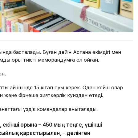
ында басталады. Бұған дейін Астана әкімдігі мен
дық қоры тиісті меморандумға қол қойған.
ан.
 ай ішінде 15 кітап оқуы керек. Одан кейін олар
 және бірнеше зияткерлік куизден өтеді.
наттағы үздік командалар анықталады.
, екінші орынға – 450 мың теңге, үшінші
сыйлық қарастырылған, – делінген