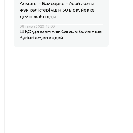
Алматы – Байсерке – Ақсай жолы
жүк көліктері үшін 30 қыркүйекке
дейін жабылды
08 тамыз 2026, 18:00
ШҚО-да азық-түлік бағасы бойынша
бүгінгі ахуал қандай