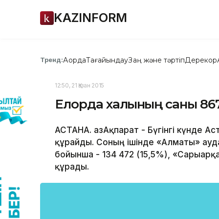
KAZINFORM
Ақорда
Тағайындау
Заң және тәртіп
Дерекқор
Тренд:
12:50, 21 Қазан 2015
Елорда халқының саны 86
АСТАНА. ҚазАқпарат - Бүгінгі күнде 
құрайды. Соның ішінде «Алматы» ауда
бойынша - 134 472 (15,5%), «Сарыарқ
құрады.