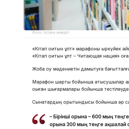
Фото: Астана әкімдігі
«Кітап оқитын ұлт» марафоны қыркүйек ай
«Кітап оқитын ұлт – Читающая нация» қоғам
Жоба оқу мәдениетін дамытуға бағытталғ
Марафон шарты бойынша қатысушылар алты
оқыған шығармалары бойынша тестілеуден
Сынақтардың қорытындысы бойынша әр са
– Бірінші орынға – 600 мың теңге
орынға 300 мың теңге ақшалай 