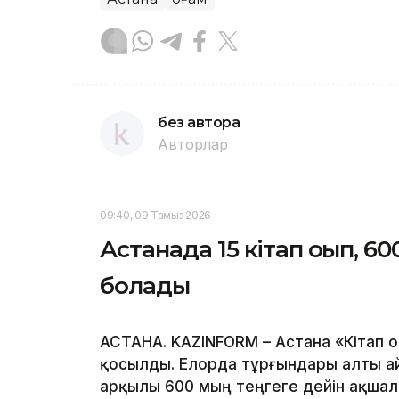
без автора
Авторлар
09:40, 09 Тамыз 2026
Астанада 15 кітап оқып, 6
болады
АСТАНА. KAZINFORM – Астана «Кітап 
қосылды. Елорда тұрғындары алты ай
арқылы 600 мың теңгеге дейін ақшал