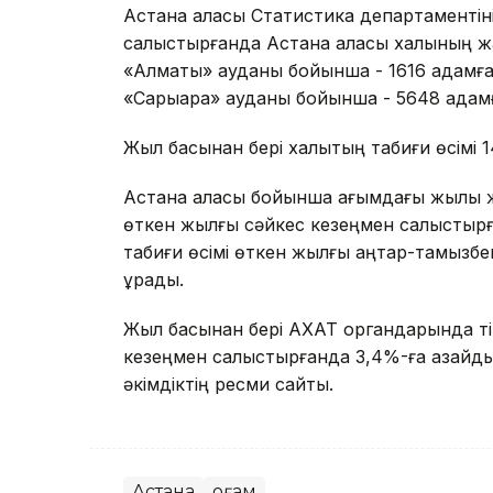
Астана қаласы Статистика департаменті
салыстырғанда Астана қаласы халқының ж
«Алматы» ауданы бойынша - 1616 адамға
«Сарыарқа» ауданы бойынша - 5648 адамғ
Жыл басынан бері халықтың табиғи өсімі 1
Астана қаласы бойынша ағымдағы жылы жа
өткен жылғы сәйкес кезеңмен салыстырға
табиғи өсімі өткен жылғы қаңтар-тамызб
құрады.
Жыл басынан бері АХАТ органдарында ті
кезеңмен салыстырғанда 3,4%-ға азайды
әкімдіктің ресми сайты.
Астана
Қоғам