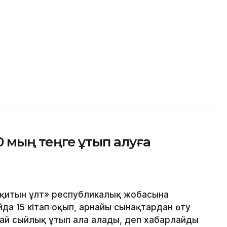
00 мың теңге ұтып алуға
оқитын ұлт» республикалық жобасына
да 15 кітап оқып, арнайы сынақтардан өту
ай сыйлық ұтып ала алады, деп хабарлайды