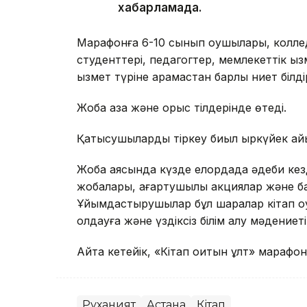
хабарламада.
Марафонға 6-10 сынып оқушылары, колл
студенттері, педагогтер, мемлекеттік қы
қызмет түріне қарамастан барлық ниет білд
Жоба қазақ және орыс тілдерінде өтеді.
Қатысушыларды тіркеу биыл қыркүйек а
Жоба аясында күзде елордада әдеби кезде
жобалары, ағартушылық акциялар және бас
Ұйымдастырушылар бұл шаралар кітап оқу
қолдауға және үздіксіз білім алу мәдение
Айта кетейік, «Кітап оқитын ұлт» мараф
Руханият
Астана
Кітап