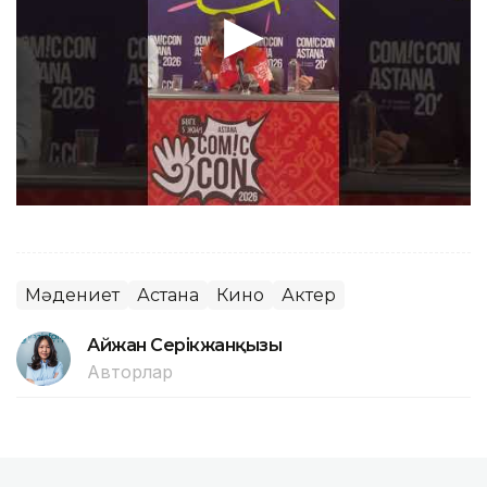
Мәдениет
Астана
Кино
Актер
Айжан Серікжанқызы
Авторлар