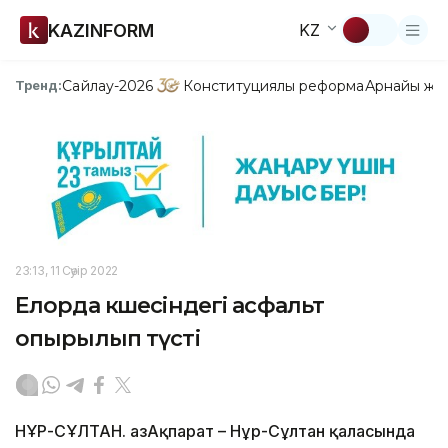
KAZINFORM
KZ
Сайлау-2026
Конституциялық реформа
Арнайы жо
Тренд:
23:13, 11 Сәуір 2022
Елорда көшесіндегі асфальт
опырылып түсті
НҰР-СҰЛТАН. ҚазАқпарат – Нұр-Сұлтан қаласында