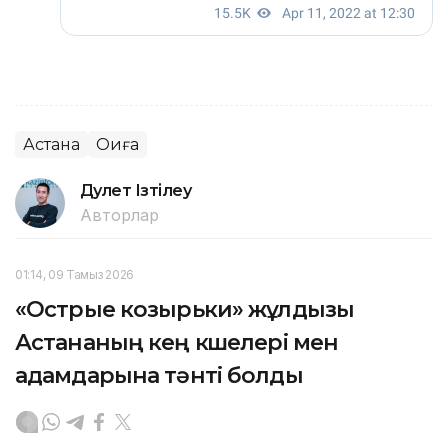
Астана
Оқиға
Дәулет Ізтілеу
Авторлар
01:14, 09 Тамыз 2026
«Острые козырьки» жұлдызы
Астананың кең көшелері мен
адамдарына тәнті болды