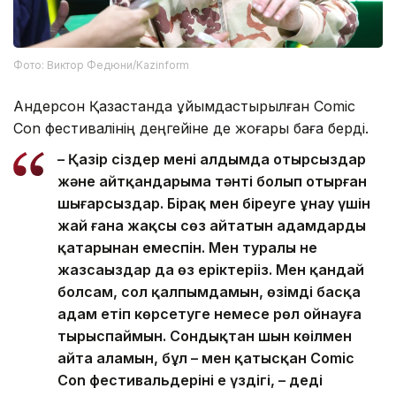
Фото: Виктор Федюни/Kazinform
Андерсон Қазақстанда ұйымдастырылған Comic
Con фестивалінің деңгейіне де жоғары баға берді.
– Қазір сіздер менің алдымда отырсыздар
және айтқандарыма тәнті болып отырған
шығарсыздар. Бірақ мен біреуге ұнау үшін
жай ғана жақсы сөз айтатын адамдардың
қатарынан емеспін. Мен туралы не
жазсаңыздар да өз еріктеріңіз. Мен қандай
болсам, сол қалпымдамын, өзімді басқа
адам етіп көрсетуге немесе рөл ойнауға
тырыспаймын. Сондықтан шын көңілмен
айта аламын, бұл – мен қатысқан Comic
Con фестивальдерінің ең үздігі, – деді