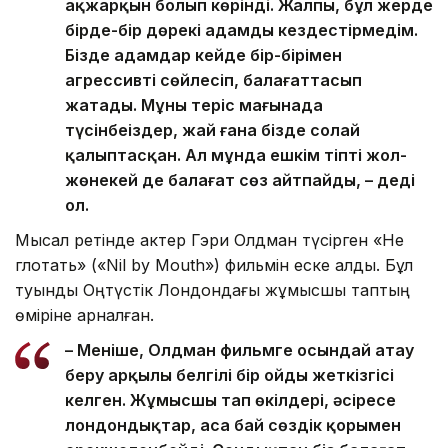
ақжарқын болып көрінді. Жалпы, бұл жерде
бірде-бір дөрекі адамды кездестірмедім.
Бізде адамдар кейде бір-бірімен
агрессивті сөйлесіп, балағаттасып
жатады. Мұны теріс мағынада
түсінбеңіздер, жай ғана бізде солай
қалыптасқан. Ал мұнда ешкім тіпті жол-
жөнекей де балағат сөз айтпайды, – деді
ол.
Мысал ретінде актер Гэри Олдман түсірген «Не
глотать» («Nil by Mouth») фильмін еске алды. Бұл
туынды Оңтүстік Лондондағы жұмысшы таптың
өміріне арналған.
– Меніңше, Олдман фильмге осындай атау
беру арқылы белгілі бір ойды жеткізгісі
келген. Жұмысшы тап өкілдері, әсіресе
лондондықтар, аса бай сөздік қорымен