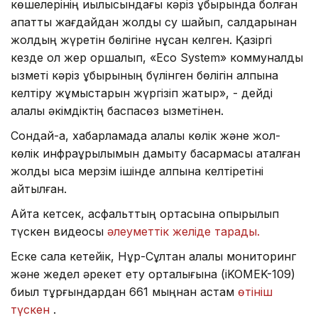
көшелерінің қиылысындағы кәріз құбырында болған
апаттық жағдайдан жолды су шайып, салдарынан
жолдың жүретін бөлігіне нұқсан келген. Қазіргі
кезде ол жер қоршалып, «Eco System» коммуналдық
қызметі кәріз құбырының бүлінген бөлігін қалпына
келтіру жұмыстарын жүргізіп жатыр», - дейді
қалалық әкімдіктің баспасөз қызметінен.
Сондай-ақ, хабарламада қалалық көлік және жол-
көлік инфрақұрылымын дамыту басқармасы аталған
жолды қысқа мерзім ішінде қалпына келтіретіні
айтылған.
Айта кетсек, асфальттың ортасына опырылып
түскен видеосы
әлеуметтік желіде тарады.
Еске сала кетейік, Нұр-Сұлтан қалалық мониторинг
және жедел әрекет ету орталығына (iKOMEK-109)
биыл тұрғындардан 661 мыңнан астам
өтініш
түскен
.