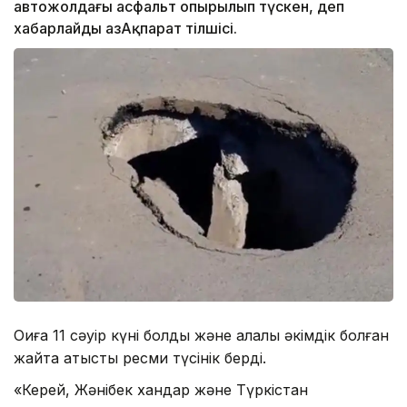
автожолдағы асфальт опырылып түскен, деп
хабарлайды ҚазАқпарат тілшісі.
Оқиға 11 сәуір күні болды және қалалық әкімдік болған
жайтқа қатысты ресми түсінік берді.
«Керей, Жәнібек хандар және Түркістан