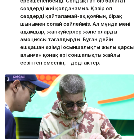
ерекшеленбейді. Сондықтан біз балағат
сөздерді жиі қолданамыз. Қазір ол
сөздерді қайталамай-ақ қояйын, бірақ
шынымен солай сөйлейміз. Ал мұнда мені
адамдар, жанкүйерлер және олардың
эмоциясы таңғалдырды. Бұған дейін
ешқашан өзімді осыншалықты жылы қарсы
алынған қонақ әрі соншалықты жайлы
сезінген емеспін, – деді актер.