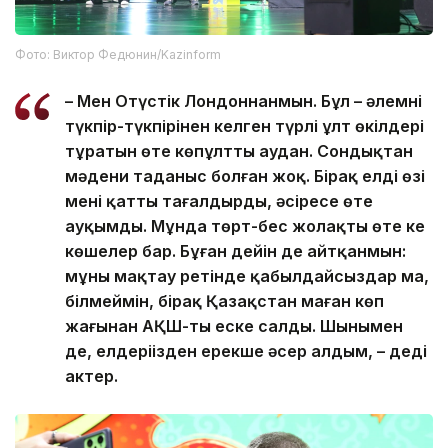
Фото: Виктор Федюнин/Kazinform
– Мен Оңтүстік Лондоннанмын. Бұл – әлемнің
түкпір-түкпірінен келген түрлі ұлт өкілдері
тұратын өте көпұлтты аудан. Сондықтан
мәдени таңданыс болған жоқ. Бірақ елдің өзі
мені қатты таңғалдырды, әсіресе өте
ауқымды. Мұнда төрт-бес жолақты өте кең
көшелер бар. Бұған дейін де айтқанмын:
мұны мақтау ретінде қабылдайсыздар ма,
білмеймін, бірақ Қазақстан маған көп
жағынан АҚШ-ты еске салды. Шынымен
де, елдеріңізден ерекше әсер алдым, – деді
актер.