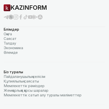
KAZINFORM
Бөлімдер
Оқиға
Саясат
Талдау
Экономика
Әлемде
Біз туралы
Пайдаланушылық келiciм
Құпиялылық саясаты
Мемлекеттік рәміздер
Жемқорлыққа қарсы шаралар
Мемлекеттік сатып алу туралы мәлiметтер