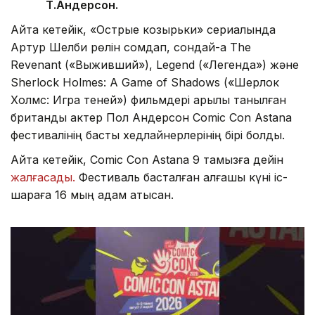
Т.Андерсон.
Айта кетейік, «Острые козырьки» сериалында
Артур Шелби рөлін сомдап, сондай-ақ The
Revenant («Выживший»), Legend («Легенда») және
Sherlock Holmes: A Game of Shadows («Шерлок
Холмс: Игра теней») фильмдері арқылы танылған
британдық актер Пол Андерсон Comic Con Astana
фестивалінің басты хедлайнерлерінің бірі болды.
Айта кетейік, Comic Con Astana 9 тамызға дейін
жалғасады.
Фестиваль басталған алғашқы күні іс-
шараға 16 мың адам қатысқан.