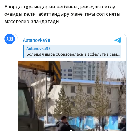
Елорда тұрғындарын негізінен денсаулық сақтау,
қоғамдық көлік, абаттандыру және тағы сол сияқты
мәселелер алаңдатады.