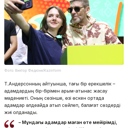
Фото: Виктор Федюни/Kazinform
Т.Андерсонның айтуынша, тағы бір ерекшелік –
адамдардың бір-бірімен қарым-қатынас жасау
мәдениеті. Оның сөзінше, өзі өскен ортада
адамдар әлдеқайда қатқыл сөйлеп, балағат сөздерді
жиі қолданады.
– Мұндағы адамдар маған өте мейірімді,