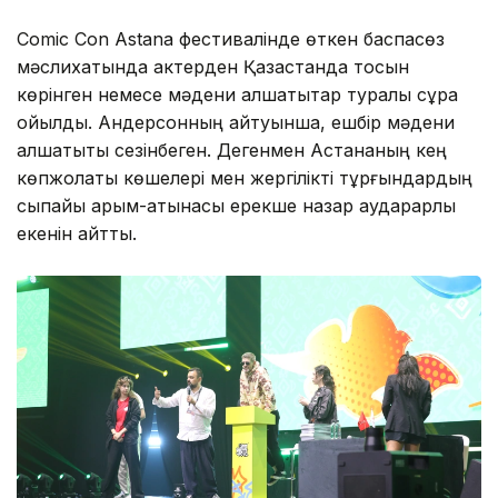
Comic Con Astana фестивалінде өткен баспасөз
мәслихатында актерден Қазақстанда тосын
көрінген немесе мәдени алшақтықтар туралы сұрақ
қойылды. Андерсонның айтуынша, ешбір мәдени
алшақтықты сезінбеген. Дегенмен Астананың кең
көпжолақты көшелері мен жергілікті тұрғындардың
сыпайы қарым-қатынасы ерекше назар аударарлық
екенін айтты.