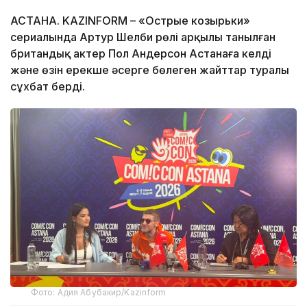
АСТАНА. KAZINFORM – «Острые козырьки»
сериалында Артур Шелби рөлі арқылы танылған
британдық актер Пол Андерсон Астанаға келді
және өзін ерекше әсерге бөлеген жайттар туралы
сұхбат берді.
Фото: Адия Абубакир/Kazinform