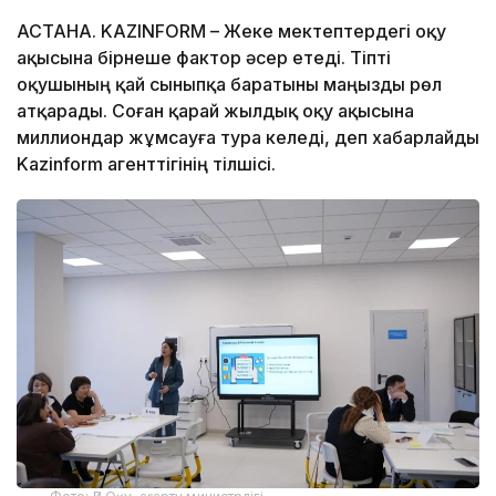
АСТАНА. KAZINFORM – Жеке мектептердегі оқу
ақысына бірнеше фактор әсер етеді. Тіпті
оқушының қай сыныпқа баратыны маңызды рөл
атқарады. Соған қарай жылдық оқу ақысына
миллиондар жұмсауға тура келеді, деп хабарлайды
Kazinform агенттігінің тілшісі.