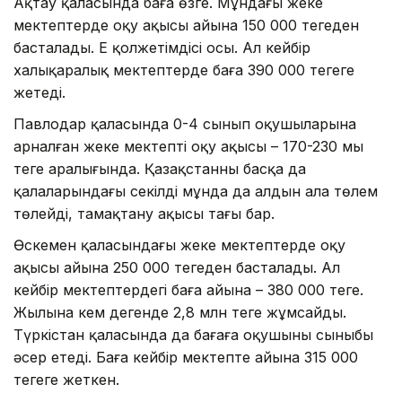
Ақтау қаласында баға өзге. Мұндағы жеке
мектептерде оқу ақысы айына 150 000 теңгеден
басталады. Ең қолжетімдісі осы. Ал кейбір
халықаралық мектептерде баға 390 000 теңгеге
жетеді.
Павлодар қаласында 0-4 сынып оқушыларына
арналған жеке мектептің оқу ақысы – 170-230 мың
теңге аралығында. Қазақстанның басқа да
қалаларындағы секілді мұнда да алдын ала төлем
төлейді, тамақтану ақысы тағы бар.
Өскемен қаласындағы жеке мектептерде оқу
ақысы айына 250 000 теңгеден басталады. Ал
кейбір мектептердегі баға айына – 380 000 теңге.
Жылына кем дегенде 2,8 млн теңге жұмсайды.
Түркістан қаласында да бағаға оқушының сыныбы
әсер етеді. Баға кейбір мектепте айына 315 000
теңгеге жеткен.