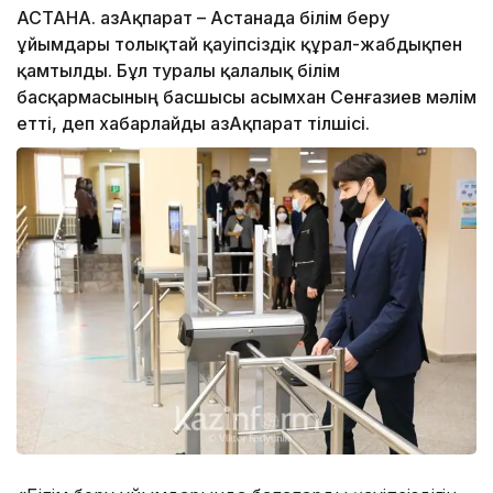
АСТАНА. ҚазАқпарат – Астанада білім беру
ұйымдары толықтай қауіпсіздік құрал-жабдықпен
қамтылды. Бұл туралы қалалық білім
басқармасының басшысы Қасымхан Сенғазиев мәлім
етті, деп хабарлайды ҚазАқпарат тілшісі.