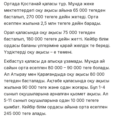
Ортада Қостанай қаласы тұр. Мұнда жеке
мектептердегі оқу ақысы айына 65 000 теңгеден
басталып, 270 000 теңгеге дейін жетеді. Орта
есеппен жылына 2,5 млн теңгеге дейін барады.
Орал қаласында оқу ақысы 75 000 теңгеден
басталып, 180 000 теңгеге дейін жетті. Кейбір білім
ордасы баланың үлгеріміне қарай жеңілдік те береді.
Үздіктердің оқу ақысы – ең төмені.
Екібастұз қаласы да алысқа ұзамады. Мұнда ай
сайын орта есеппен 80 000 – 90 000 теңге болады.
Ал Атырау мен Қарағандыда оқу ақысы 80 000
теңгеден басталады. Ақтөбе қаласында оқу ақысы
жылына 90 000 теңге және одан жоғары. Бұл 1-4
сынып оқушыларына арналған қызмет ақысы. Ал
5-11 сынып оқушыларына одан 10 000 теңгеге
қымбат. Кейбір білім ордасы айына орта есеппен
245 000 теңге алады.