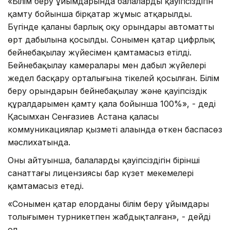
«Білім беру ұйымдарында балалардың қауіпсіздігін
қамту бойынша бірқатар жұмыс атқарылды.
Бүгінде қаланың барлық оқу орындары автоматты
өрт дабылына қосылды. Сонымен қатар цифрлық
бейнебақылау жүйесімен қамтамасыз етілді.
Бейнебақылау камералары мен дабыл жүйелері
жедел басқару орталығына тікелей қосылған. Білім
беру орындарын бейнебақылау және қауіпсіздік
құралдарымен қамту қала бойынша 100%», - деді
Қасымхан Сенғазиев Астана қаласы
коммуникациялар қызметі алаңында өткен баспасөз
мәслихатында.
Оның айтуынша, балалардың қауіпсіздігін бірінші
санаттағы лицензиясы бар күзет мекемелері
қамтамасыз етеді.
«Сонымен қатар елорданың білім беру ұйымдары
толығымен турникетпен жабдықталған», - дейді
ол.