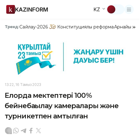
KAZINFORM
KZ
Сайлау-2026
Конституциялық реформа
Арнайы жо
Тренд:
13:22, 16 Тамыз 2023
Елорда мектептері 100%
бейнебақылау камералары және
турникетпен қамтылған