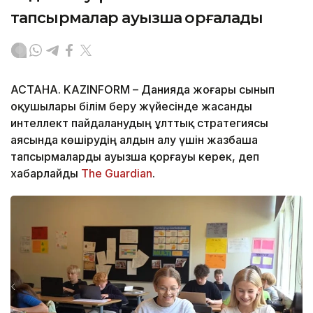
тапсырмалар ауызша қорғалады
АСТАНА. KAZINFORM – Данияда жоғары сынып
оқушылары білім беру жүйесінде жасанды
интеллект пайдаланудың ұлттық стратегиясы
аясында көшірудің алдын алу үшін жазбаша
тапсырмаларды ауызша қорғауы керек, деп
хабарлайды
The Guardian
.