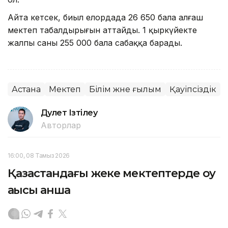
Айта кетсек, биыл елордада 26 650 бала алғаш
мектеп табалдырығын аттайды. 1 қыркүйекте
жалпы саны 255 000 бала сабаққа барады.
Астана
Мектеп
Білім және ғылым
Қауіпсіздік
Дәулет Ізтілеу
Авторлар
16:00, 08 Тамыз 2026
Қазақстандағы жеке мектептерде оқу
ақысы қанша