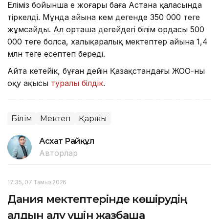
Еліміз бойынша ең жоғары баға Астана қаласында
тіркелді. Мұнда айына кем дегенде 350 000 теңге
жұмсайды. Ал орташа деңгейдегі білім ордасы 500
000 теңге болса, халықаралық мектептер айына 1,4
млн теңге есептеп береді.
Айта кетейік, бұған дейін Қазақстандағы ЖОО-ның
оқу ақысы
туралы білдік
.
Білім
Мектеп
Қаржы
Асхат Райқұл
Авторлар
17:35, 07 Тамыз 2026
Дания мектептерінде көшірудің
алдын алу үшін жазбаша