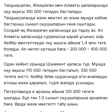
Талдықорған, Жезқазған мен Алматы қалаларында
оқу ақысы 100 000 теңгеден басталады.
Талдықорғанда жеке мектеп аз және мұнда көбіне
бастауыш сынып оқушыларын ғана оқытады.
Сондай-ақ Жезқазған қаласында да таңдау аз. Ал
Алматы қаласында сұранысқа қарай ұсыныс әзір.
Кейбір мектептерде оқу ақысы айына 1,4 млн теңге
болады. Ал негізгі орташа баға – 200 000 – 400 000
теңге.
Одан кейінгі орында Шымкент қаласы тұр. Мұнда
оқу ақысы 110 000 теңгеден басталып, 330 000
теңгеге жетті. Кейбір білім ордасында ата-аналардың
өтініші жеке қаралып, түрлі жеңілдік ұсынады.
Петропавлда ең арзаны айына 120 000 теңгеге
шығады. Бұл тек 1-2 сынып оқушыларына арналған
баға. Өңірде жеке мектепті табу қиын.