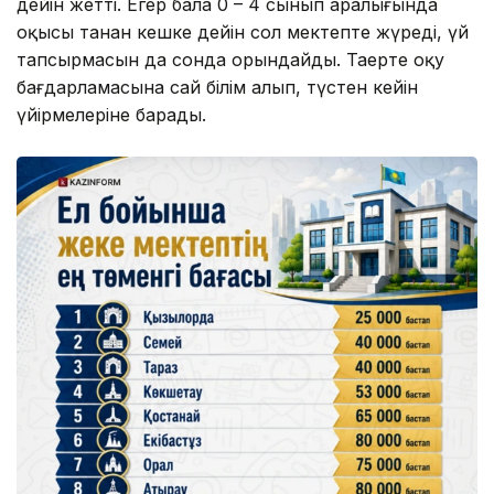
дейін жетті. Егер бала 0 – 4 сынып аралығында
оқысы таңнан кешке дейін сол мектепте жүреді, үй
тапсырмасын да сонда орындайды. Таңертең оқу
бағдарламасына сай білім алып, түстен кейін
үйірмелеріне барады.