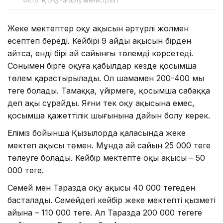
Фото: ҚР Оқу-ағарту министрлігі
Жеке мектептер оқу ақысын әртүрлі жолмен
есептеп береді. Кейбірі 9 айдың ақысын бірден
айтса, енді бірі ай сайынғы төлемді көрсетеді.
Сонымен бірге оқуға қабылдар кезде қосымша
төлем қарастырылады. Ол шамамен 200-400 мың
теңге болады. Тамаққа, үйірмеге, қосымша сабаққа
деп ақы сұрайды. Яғни тек оқу ақысына емес,
қосымша қажеттілік шығынына дайын болу керек.
Еліміз бойынша Қызылорда қаласында жеке
мектеп ақысы төмен. Мұнда ай сайын 25 000 теңге
төлеуге болады. Кейбір мектепте оқы ақысы – 50
000 теңге.
Семей мен Таразда оқу ақысы 40 000 теңгеден
басталады. Семейдегі кейбір жеке мектептің қызметі
айына – 110 000 теңге. Ал Таразда 200 000 теңгеге