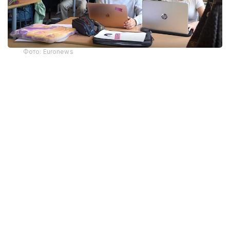
Фото: Euronews
Негізгі шаралардың бірі – негізгі жазбаша
тапсырмаларды міндетті түрде ауызша қорғауды
енгізу. Жыл сайын шамамен 9 мың мектеп оқушысы
осындай тапсырмаларды дайындайды, енді олар
өз білімдерін ауызша емтихан кезінде қосымша
дәлелдеуі керек.
Бұл шаралар 16 жастан асқан орта мектеп
оқушыларына қатысты болады.
Бұдан басқа, мектептер оқушыларды жазбаша
тапсырмаларды үйде емес, сыныпта мұғалімнің
бақылауымен тікелей орындауға шақырады.