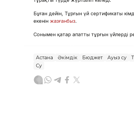
Бұған дейін, Тұрғын үй сертификаты кімд
екенін
жазғанбыз
.
Сонымен қатар апатты тұрғын үйлерді ре
Астана
Әкімдік
Бюджет
Ауыз су
Су
Тастан Тоянов
Авторлар