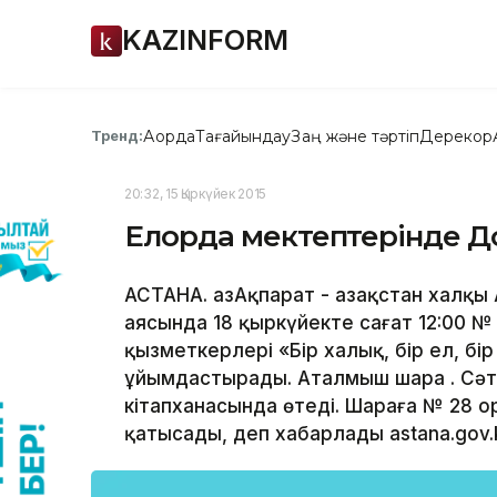
KAZINFORM
Ақорда
Тағайындау
Заң және тәртіп
Дерекқор
Тренд:
20:32, 15 Қыркүйек 2015
Елорда мектептерінде До
АСТАНА. ҚазАқпарат - Қазақстан хал
аясында 18 қыркүйекте сағат 12:00 №
қызметкерлері «Бір халық, бір ел, б
ұйымдастырады. Аталмыш шара Қ. Сәт
кітапханасында өтеді. Шараға № 28 
қатысады, деп хабарлады astana.gov.