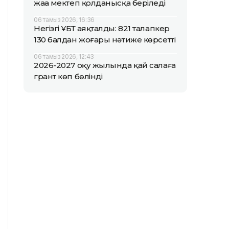
жаңа мектеп қолданысқа беріледі
06 тамыз 2026, 16:36
Негізгі ҰБТ аяқталды: 821 талапкер
130 балдан жоғары нәтиже көрсетті
06 тамыз 2026, 12:43
2026-2027 оқу жылында қай салаға
грант көп бөлінді