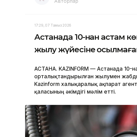
Авторлар
17:29, 07 Тамыз 2026
Астанада 10-нан астам кө
жылу жүйесіне қосылмаға
АСТАНА. KAZINFORM — Астанада 10-нан
орталықтандырылған жылумен жабдық
Kazinform халықаралық ақпарат агент
қаласының әкімдігі мәлім етті.