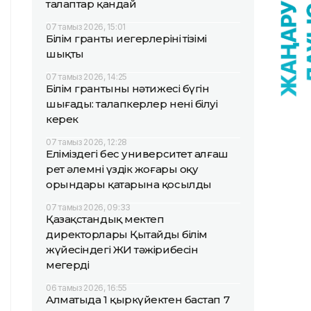
талаптар қандай
07 тамыз 2026, 15:01
Білім гранты иегерлерінің тізімі
шықты
07 тамыз 2026, 14:25
Білім грантының нәтижесі бүгін
шығады: талапкерлер нені білуі
керек
07 тамыз 2026, 12:28
Еліміздегі бес университет алғаш
рет әлемнің үздік жоғары оқу
орындары қатарына қосылды
07 тамыз 2026, 09:33
Қазақстандық мектеп
директорлары Қытайдың білім
жүйесіндегі ЖИ тәжірибесін
меңгерді
06 тамыз 2026, 16:55
Алматыда 1 қыркүйектен бастап 7