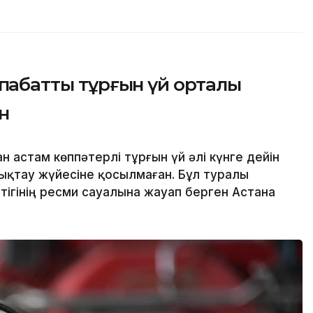
пқабатты тұрғын үй орталық
н
 астам көппәтерлі тұрғын үй әлі күнге дейін
тау жүйесіне қосылмаған. Бұл туралы
тігінің ресми сауалына жауап берген Астана