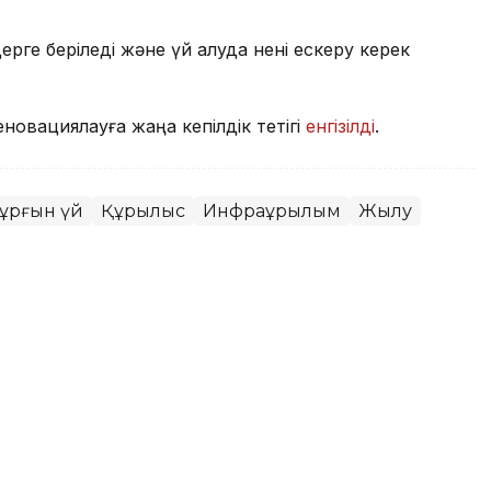
ерге беріледі және үй алуда нені ескеру керек
новациялауға жаңа кепілдік тетігі
енгізілді
.
Тұрғын үй
Құрылыс
Инфрақұрылым
Жылу