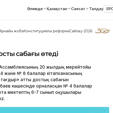
Әлемде
Қазақстан
Саясат
Талдау
SP
Арнайы жоба
Конституциялық реформа
Сайлау-2026
стық сабағы өтеді
қы Ассамблеясының 20 жылдық мерейтойы
 4 және № 8 балалар кітапханасының
ір тағдыр» атты достық сабағын
баев көшесінде орналасқан № 4 балалар
орта мектептің 6-7 сынып оқушылары
kz.