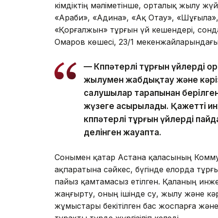
Әкімдіктің мәліметінше, орталық жылу ж
«Араби», «Адина», «Ақ Отау», «Шұғыла»
«Қорғалжын» тұрғын үй кешендері, сондай
Омаров көшесі, 23/1 мекенжайларындағы
— Көппәтерлі тұрғын үйлерді 
жылумен жабдықтау және кәрі
салушылар тарапынан берілген
жүзеге асырылады. Қажетті и
көппәтерлі тұрғын үйлерді пай
делінген жауапта.
Сонымен қатар Астана қаласының Ком
ақпаратына сәйкес, бүгінде елорда тұр
пайыз қамтамасыз етілген. Қаланың ин
жаңғырту, оның ішінде су, жылу және кә
жұмыстары бекітілген бас жоспарға жән
тұрақты түрде жүргізіліп келеді.