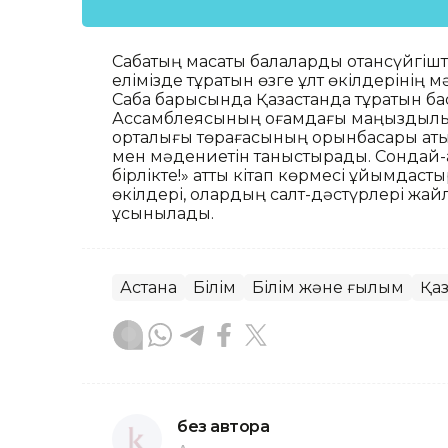
Сабақтың мақсаты балаларды отансүйгішті
елімізде тұратын өзге ұлт өкілдерінің
Сабақ барысында Қазақстанда тұратын бас
Ассамблеясының қоғамдағы маңыздылығ
орталығы төрағасының орынбасары қатыс
мен мәдениетін таныстырады. Сондай-ақ 
бірлікте!» атты кітап көрмесі ұйымдасты
өкілдері, олардың салт-дәстүрлері жай
ұсынылады.
Астана
Білім
Білім және ғылым
Қаз
без автора