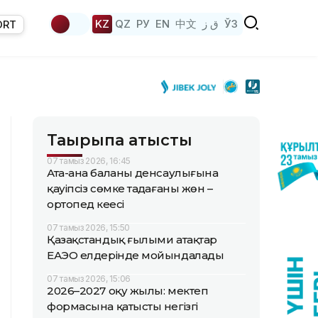
KZ
QZ
РУ
EN
中文
ق ز
ЎЗ
ORT
Тақырыпқа қатысты
07 тамыз 2026, 16:45
Ата-ана баланың денсаулығына
қауіпсіз сөмке таңдағаны жөн –
ортопед кеңесі
07 тамыз 2026, 15:50
Қазақстандық ғылыми атақтар
ЕАЭО елдерінде мойындалады
07 тамыз 2026, 15:06
2026–2027 оқу жылы: мектеп
формасына қатысты негізгі