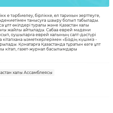
кк е тәрбиелеу, бірлікке, ел тарихын зерттеуге,
 мәдениетімен танысуға шақыру болып табылады.
қа ұлт өкілдері туралы және Қазақстан халқы
ы жайлы айтылады. Сабаққа еврей мәдени
ып, оқушыларға еврей халқының салт-дәстүрі
кітапхана қызметкерлерімен «Біздің күшіміз -
рылады. Қонақтарға Қазақстанда тұратын өзге ұлт
лы кітап, газет-журнал басылымдары
ақстан халқы Ассамблеясы