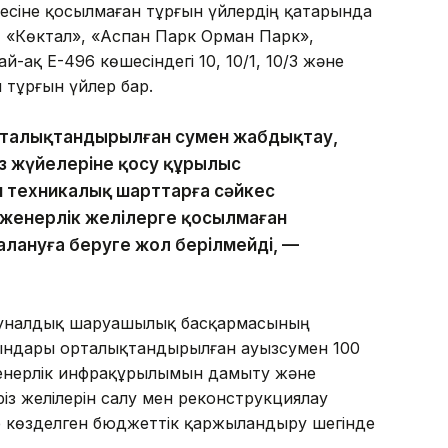
үйесіне қосылмаған тұрғын үйлердің қатарында
, «Көктал», «Аспан Парк Орман Парк»,
-ақ Е-496 көшесіндегі 10, 10/1, 10/3 және
 тұрғын үйлер бар.
орталықтандырылған сумен жабдықтау,
з жүйелеріне қосу құрылыс
 техникалық шарттарға сәйкес
нженерлік желілерге қосылмаған
далануға беруге жол берілмейді, —
муналдық шаруашылық басқармасының
ғындары орталықтандырылған ауызсумен 100
женерлік инфрақұрылымын дамыту және
різ желілерін салу мен реконструкциялау
е көзделген бюджеттік қаржыландыру шегінде