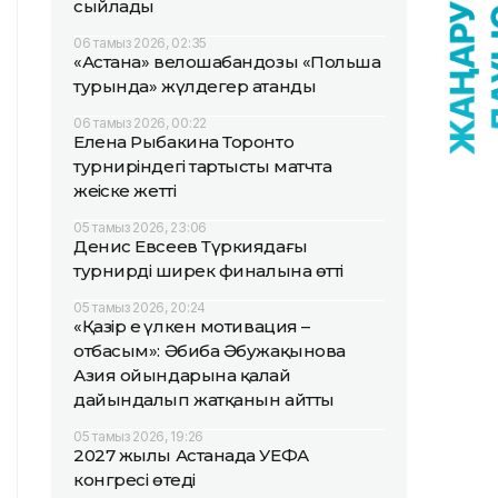
сыйлады
06 тамыз 2026, 02:35
«Астана» велошабандозы «Польша
турында» жүлдегер атанды
06 тамыз 2026, 00:22
Елена Рыбакина Торонто
турниріндегі тартысты матчта
жеңіске жетті
05 тамыз 2026, 23:06
Денис Евсеев Түркиядағы
турнирдің ширек финалына өтті
05 тамыз 2026, 20:24
«Қазір ең үлкен мотивация –
отбасым»: Әбиба Әбужақынова
Азия ойындарына қалай
дайындалып жатқанын айтты
05 тамыз 2026, 19:26
2027 жылы Астанада УЕФА
конгресі өтеді