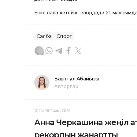
Еске сала кетейік, елордада 21 маусымда
Саябақ
Спорт
Бақытгүл Абайқызы
Авторлар
12:25, 06 Тамыз 2026
Анна Черкашина жеңіл ат
рекордын жаңартты