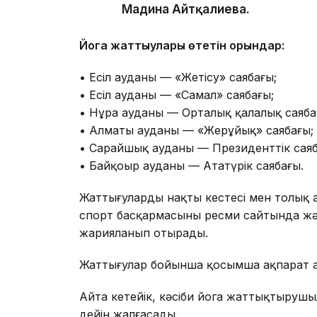
Мадина Айтқалиева.
Йога жаттығулары өтетін орындар:
• Есіл ауданы — «Жетісу» саябағы;
• Есіл ауданы — «Самал» саябағы;
• Нұра ауданы — Орталық қалалық саяба
• Алматы ауданы — «Жерұйық» саябағы;
• Сарайшық ауданы — Президенттік саяб
• Байқоңыр ауданы — Ататүрік саябағы.
Жаттығулардың нақты кестесі мен толық
спорт басқармасының ресми сайтында жә
жарияланып отырады.
Жаттығулар бойынша қосымша ақпарат алу 
Айта кетейік, кәсіби йога жаттықтырушыл
дейін жалғасады.