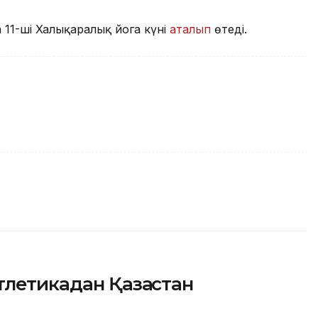
 11-ші Халықаралық йога күні
аталып
өтеді.
летикадан Қазақстан