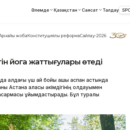
Әлемде
Қазақстан
Саясат
Талдау
SP
Арнайы жоба
Конституциялық реформа
Сайлау-2026
гін йога жаттығулары өтеді
да алдағы үш ай бойы ашық аспан астында
ны Астана қаласы әкімдігінің қолдауымен
басқармасы ұйымдастырады. Бұл туралы