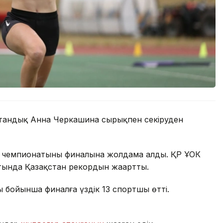
ақстандық Анна Черкашина сырықпен секіруден
 чемпионатының финалына жолдама алды. ҚР ҰОК
тында Қазақстан рекордын жаңартты.
ысы бойынша финалға үздік 13 спортшы өтті.