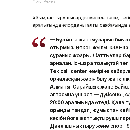
Фото: Pexels
Ұйымдастырушылардың мәліметінше, тегі
аралығында елорданың алты саябағында ап
— Бұл йога жаттығуларын биыл 
отырмыз. Өткен жылы 1000-нан
сұраныс жоғары. Жаттығулар ба
арналған. Іс-шара толықтай тег
Тек call-center нөміріне хабар
орналасқан жерін білу жеткілікт
Алматы, Сарайшық және Байқо
аптасына үш рет — дүйсенбі, сә
20:00 аралығында өтеді. Қала т
орынды таңдап, жұмыстан кейі
кәсіби йога жаттықтырушылары
Дене шынықтыру және спорт 