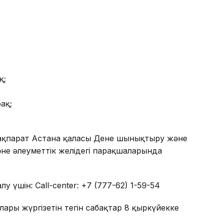
қ;
ақ;
 ақпарат Астана қаласы Дене шынықтыру және
не әлеуметтік желідегі парақшаларында
үшін: Call-center: +7 (777-62) 1-59-54
ары жүргізетін тегін сабақтар 8 қыркүйекке