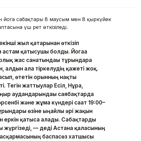
н йога сабақтары 8 маусым мен 8 қыркүйек
тасына үш рет өткізіледі.
екінші жыл қатарынан өткізіп
 астам қатысушы болды. Йогаға
рлық жас санатындағы тұрғындарға
ін, алдын ала тіркелудің қажеті жоқ.
ласып, өтетін орынның нақты
і. Тегін жаттығулар Есіл, Нұра,
ңыр аудандарындағы саябақтарда
рсенбі және жұма күндері сағат 19:00–
ұрғындары өзіне ыңғайлы әрі жақын
н еркін қатыса алады. Сабақтарды
 жүргізеді, — деді Астана қаласының
басқармасының баспасөз хатшысы