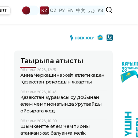
KZ
QZ
РУ
EN
中文
ق ز
ЎЗ
ORT
Тақырыпқа қатысты
06 тамыз 2026, 12:25
Анна Черкашина жеңіл атлетикадан
Қазақстан рекордын жаңартты
06 тамыз 2026, 10:45
Қазақстан құрамасы су добынан
әлем чемпионатында Уругвайды
ойсырата жеңді
06 тамыз 2026, 10:09
Шымкентте әлем чемпионы
атанған жас балуанға көлік