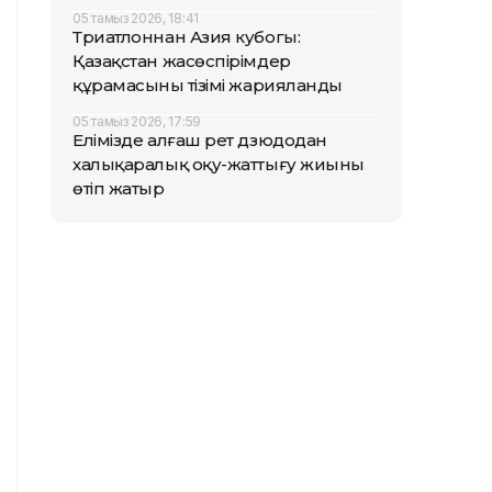
05 тамыз 2026, 18:41
Триатлоннан Азия кубогы:
Қазақстан жасөспірімдер
құрамасының тізімі жарияланды
05 тамыз 2026, 17:59
Елімізде алғаш рет дзюдодан
халықаралық оқу-жаттығу жиыны
өтіп жатыр