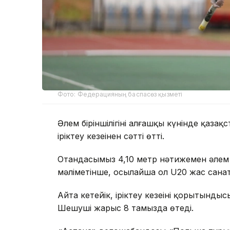
Фото: Федерацияның баспасөз қызметі
Әлем біріншілігінің алғашқы күнінде қаз
іріктеу кезеңінен сәтті өтті.
Отандасымыз 4,10 метр нәтижемен әлем
мәліметінше, осылайша ол U20 жас сана
Айта кетейік, іріктеу кезеңінің қорытынд
Шешуші жарыс 8 тамызда өтеді.