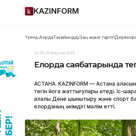
KAZINFORM
Ақорда
Тағайындау
Заң және тәртіп
Дерекқор
Тренд:
20:38, 05 Маусым 2026
Елорда саябақтарында те
АСТАНА. KAZINFORM — Астана қаласын
тегін йога жаттығулары өтеді. Іс-шара
қалалық Дене шынықтыру және спорт 
елорданың әкімдігі мәлім етті.