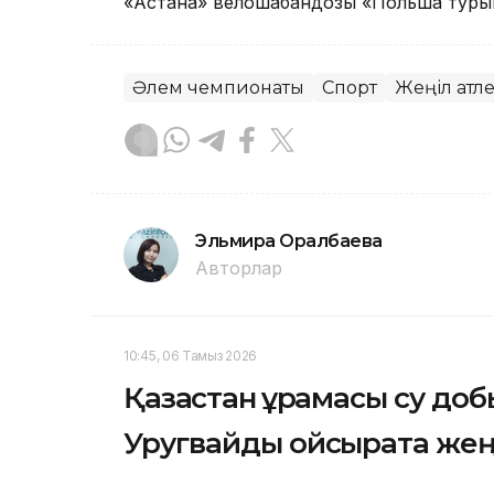
«Астана» велошабандозы «Польша тур
Әлем чемпионаты
Спорт
Жеңіл атл
Эльмира Оралбаева
Авторлар
10:45, 06 Тамыз 2026
Қазақстан құрамасы су д
Уругвайды ойсырата жең