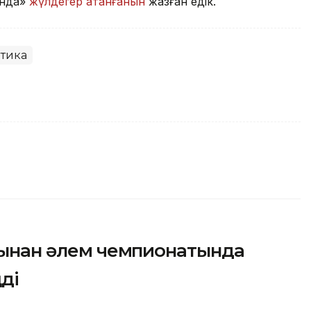
ында»
жүлдегер атанғанын
жазған едік.
етика
обынан әлем чемпионатында
ді