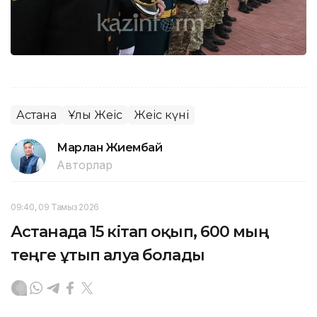
Астана
Ұлы Жеңіс
Жеңіс күні
Марлан Жиембай
Авторлар
09:40, 09 Тамыз 2026
Астанада 15 кітап оқып, 600 мың
теңге ұтып алуға болады