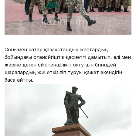
Сонымен қатар қазақстандық жастардың
бойындағы отансүйгіштік қасиетті дамытып, елі мен
жеріне деген сүйіспеншілікті ояту үшін бүгінгідей
шаралардың жиі өткізіліп тұруы қажет екендігін
баса айтты.