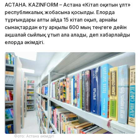
АСТАНА. KAZINFORM – Астана «Кітап оқитын ұлт»
республикалық жобасына қосылды. Елорда
тұрғындары алты айда 15 кітап оқып, арнайы
сынақтардан өту арқылы 600 мың теңгеге дейін
ақшалай сыйлық ұтып ала алады, деп хабарлайды
елорда әкімдігі.
Фото: Астана әкімдігі