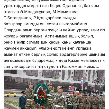
ұрыстардағы ерлігі үшін Кеңес Одағының батыры
атанған Ә.Молдағұлова, М.Мәметова,
Т.Бигелдинов, Р.Қошқарбаев сынды
батырларымызды еш естен шығармаймыз.
Олардың алып берген жеңісін кейінгі ұрпақ, яғни біз
жоғары бағалаймыз. Аспанымыз ашық болып,
бейбіт өмір сүруіміз үшін қасық қаны қалғанша
жаумен айқасып, ұлы жеңісті кейінгі ұрпаққа
аманат еткен барлық соғыс ардагерлеріне шынайы
алғысымызды білдіреміз», - деді Қазақ мемлекеттік
заң университетінің студенті Ғалымжан Ниязов.