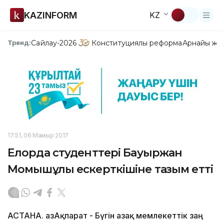
KAZINFORM
KZ
Сайлау-2026
Конституциялық реформа
Арнайы жо
Тренд:
17:51, 06 Мамыр 2017
Елорда студенттері Бауыржан
Момышұлы ескерткішіне тағзым етті
АСТАНА. ҚазАқпарат - Бүгін Қазақ мемлекеттік заң