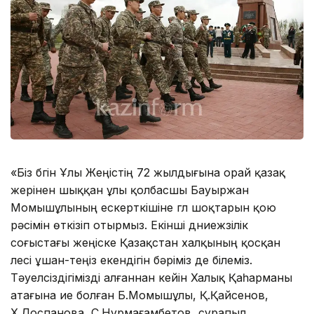
«Біз бүгін Ұлы Жеңістің 72 жылдығына орай қазақ
жерінен шыққан ұлы қолбасшы Бауыржан
Момышұлының ескерткішіне гүл шоқтарын қою
рәсімін өткізіп отырмыз. Екінші дүниежүзілік
соғыстағы жеңіске Қазақстан халқының қосқан
үлесі ұшан-теңіз екендігін бәріміз де білеміз.
Тәуелсіздігімізді алғаннан кейін Халық Қаһарманы
атағына ие болған Б.Момышұлы, Қ.Қайсенов,
Х.Доспанова, С.Нұрмағамбетов, сұрапыл