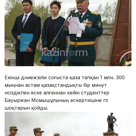
Екінші дүниежүзілік соғыста қаза тапқан 1 млн. 300
мыңнан астам қазақстандықты бір минут
үнсіздікпен еске алғаннан кейін студенттер
Бауыржан Момышұлының ескерткішіне гүл
шоқтарын қойды.