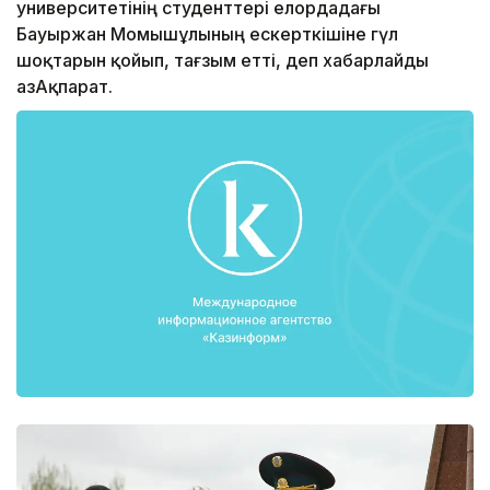
университетінің студенттері елордадағы
Бауыржан Момышұлының ескерткішіне гүл
шоқтарын қойып, тағзым етті, деп хабарлайды
ҚазАқпарат.