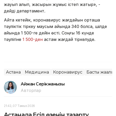
жауып алып, жасырын жұмыс істеп жатыр», -
дейді департамент.
Айта кетейік, коронавирус жағдайын орташа
тәуліктік тіркеу маусым айында 340 болса, шілде
айында 1 500-ге дейін өсті. Соңғы 16 күнде
тәулігіне
1 500-ден
астам жағдай тіркелуде.
Астана
Медицина
Коронавирус
Басты жаңалы
Айжан Серікжанқызы
Авторлар
21:42, 07 Тамыз 2026
Астанада Есіл өзенін тазарту