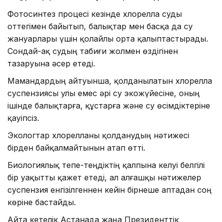
Фотосинтез процесі кезінде хлорелла суды
оттегімен байытып, балықтар мен басқа да су
жануарлары үшін қолайлы орта қалыптастырады.
Сондай-ақ судың табиғи жолмен өздігінен
тазаруына әсер етеді.
Мамандардың айтуынша, қолданылатын хлорелла
суспензиясы улы емес әрі су экожүйесіне, оның
ішінде балықтарға, құстарға және су өсімдіктеріне
қауіпсіз.
Экологтар хлорелланы қолданудың нәтижесі
бірден байқалмайтынын атап өтті.
Биологиялық тепе-теңдіктің қалпына келуі белгілі
бір уақытты қажет етеді, ал алғашқы нәтижелер
суспензия енгізілгеннен кейін бірнеше аптадан соң
көріне бастайды.
Айта кетелік Астанада жаңа Президенттік