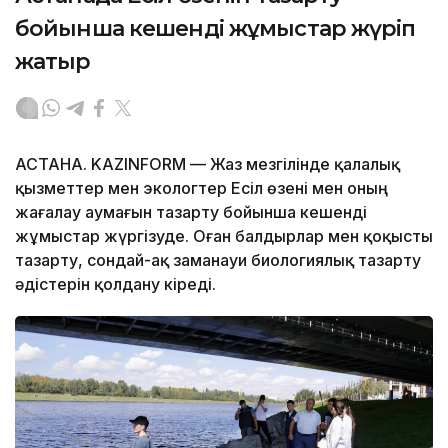
бойынша кешенді жұмыстар жүріп
жатыр
АСТАНА. KAZINFORM — Жаз мезгілінде қалалық
қызметтер мен экологтер Есіл өзені мен оның
жағалау аумағын тазарту бойынша кешенді
жұмыстар жүргізуде. Оған балдырлар мен қоқысты
тазарту, сондай-ақ заманауи биологиялық тазарту
әдістерін қолдану кіреді.