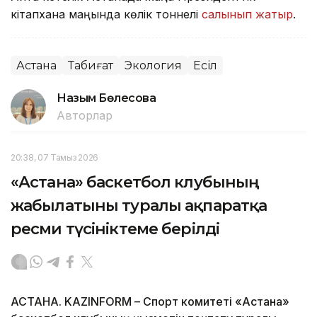
кітапхана маңында көлік тоннелі
салынып жатыр
.
Астана
Табиғат
Экология
Есіл
Назым Бөлесова
Авторлар
20:38, 07 Тамыз 2026
«Астана» баскетбол клубының
жабылатыны туралы ақпаратқа
ресми түсініктеме берілді
АСТАНА. KAZINFORM – Спорт комитеті «Астана»