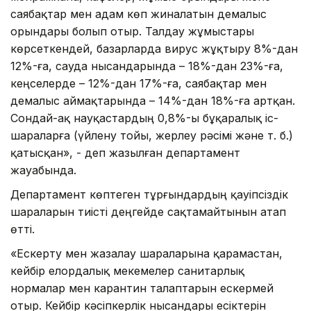
саябақтар мен адам көп жиналатын демалыс
орындары болып отыр. Талдау жұмыстары
көрсеткендей, базарларда вирус жұқтыру 8%-дан
12%-ға, сауда нысандарында – 18%-дан 23%-ға,
кеңселерде – 12%-дан 17%-ға, саябақтар мен
демалыс аймақтарында – 14%-дан 18%-ға артқан.
Сондай-ақ науқастардың 0,8%-ы бұқаралық іс-
шараларға (үйлену тойы, жерлеу рәсімі және т. б.)
қатысқан», - деп жазылған департамент
жауабында.
Департамент көптеген тұрғындардың қауіпсіздік
шараларын тиісті деңгейде сақтамайтынын атап
өтті.
«Ескерту мен жазалау шараларына қарамастан,
кейбір елордалық мекемелер санитарлық
нормалар мен карантин талаптарын ескермей
отыр. Кейбір кәсіпкерлік нысандары есіктерін