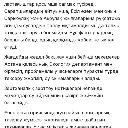
ластағыштар қосымша салмақ түсіреді.
Сарапшылардың айтуынша, Есіл өзені мен оның
Сарыбұлақ және Ақбұлақ жылғаларына рұқсатсыз
ағынды сулардың төгілу ықтималдығын да толық
жоққа шығаруға болмайды. Бұл факторлардың
барлығы балдырдың қарқынды көбеюіне ықпал
етеді.
Жағдайды жедел бақылау үшін бейінді мекемелер
Астана қаласының Экология департаментімен
бірлесіп, проблемалы учаскелерге тұрақты түрде
тексеру жүргізіп, су сынамаларын алады.
Зертханалық зерттеу нәтижелері негізінде
мамандар су айдынының қазіргі жай-күйін
бағалайды.
Өзен акваториясында күн сайын санитарлық
тазалау жұмысы жүргізіледі. Қамыс шабатын
техникалар, су өсімдіктерін жинауға арналған