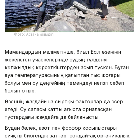
Фото: Астана әкімдігі
Мамандардың мәліметінше, биыл Есіл өзенінің
жекелеген учаскелерінде судың гүлденуі
көпжылдық көрсеткіштерден асып түскен. Бұған
ауа температурасының қалыптан тыс жоғары
болуы мен су деңгейінің төмендеуі негізгі себеп
болып отыр.
Өзеннің жағдайына сыртқы факторлар да әсер
етеді. Су сапасы қатты ағыста орналасқан
тұстардағы жағдайға да байланысты.
Бұдан бөлек, азот пен фосфор қосылыстары
сияқты биогендік заттар, сондай-ақ органикалық