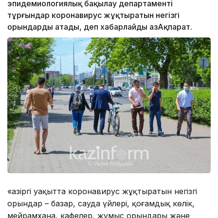
эпидемиологиялық бақылау департаменті
тұрғындар коронавирус жұқтыратын негізгі
орындарды атады, деп хабарлайды ҚазАқпарат.
«Қазіргі уақытта коронавирус жұқтыратын негізгі
орындар – базар, сауда үйлері, қоғамдық көлік,
мейрамхана, кафелер, жұмыс орындары және