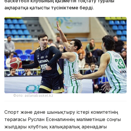
баскетбол клубының қызметін тоқтату туралы
ақпаратқа қатысты түсініктеме берді.
Фото: astanabasket.kz
Спорт және дене шынықтыру істері комитетінің
төрағасы Руслан Есеналиннің мәліметінше соңғы
жылдары клубтың халықаралық аренадағы