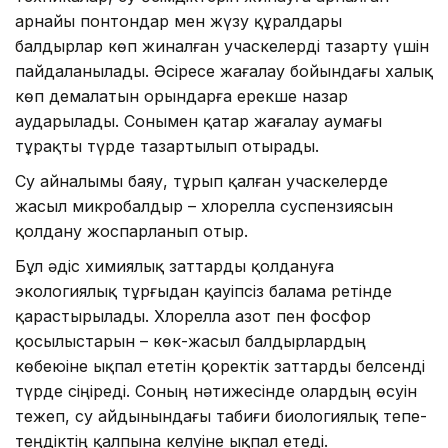
арнайы понтондар мен жүзу құралдары
балдырлар көп жиналған учаскелерді тазарту үшін
пайдаланылады. Әсіресе жағалау бойындағы халық
көп демалатын орындарға ерекше назар
аударылады. Сонымен қатар жағалау аумағы
тұрақты түрде тазартылып отырады.
Су айналымы баяу, тұрып қалған учаскелерде
жасыл микробалдыр – хлорелла суспензиясын
қолдану жоспарланып отыр.
Бұл әдіс химиялық заттарды қолдануға
экологиялық тұрғыдан қауіпсіз балама ретінде
қарастырылады. Хлорелла азот пен фосфор
қосылыстарын – көк-жасыл балдырлардың
көбеюіне ықпал ететін қоректік заттарды белсенді
түрде сіңіреді. Соның нәтижесінде олардың өсуін
тежеп, су айдынындағы табиғи биологиялық тепе-
теңдіктің қалпына келуіне ықпал етеді.