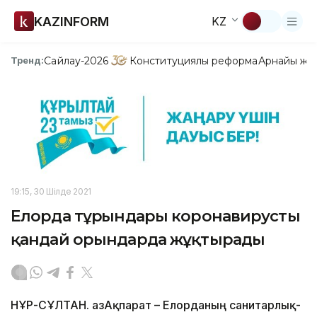
KAZINFORM
KZ
Сайлау-2026
Конституциялық реформа
Арнайы жо
Тренд:
19:15, 30 Шілде 2021
Елорда тұрғындары коронавирусты
қандай орындарда жұқтырады
НҰР-СҰЛТАН. ҚазАқпарат – Елорданың санитарлық-